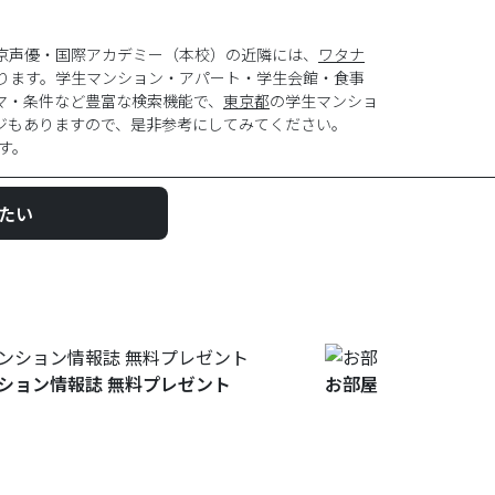
京声優・国際アカデミー（本校）の近隣には、
ワタナ
ります。学生マンション・アパート・学生会館・食事
マ・条件など豊富な検索機能で、
東京都
の学生マンショ
ジもありますので、是非参考にしてみてください。
す。
たい
ション情報誌 無料プレゼント
お部屋探しについて聞