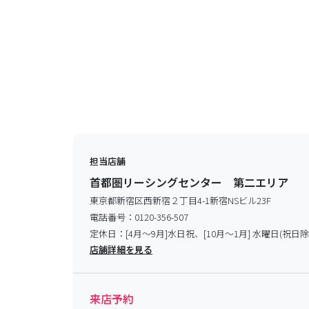
担当店舗
首都圏リーシングセンター 第二エリア
東京都新宿区西新宿２丁目4-1新宿NSビル23F
電話番号：
0120-356-507
定休日：
[4月～9月]水日祝、[10月～1月] 水曜日(祝日除
店舗詳細を見る
来店予約