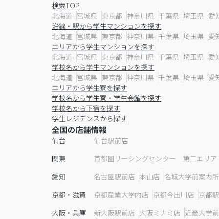
検索TOP
北海道
宮城県
東京都
神奈川県
千葉県
埼玉県
愛
沿線・駅から学生マンションを探す
北海道
宮城県
東京都
神奈川県
千葉県
埼玉県
愛
エリアから学生マンションを探す
北海道
宮城県
東京都
神奈川県
千葉県
埼玉県
愛
学校名から学生マンションを探す
北海道
宮城県
東京都
神奈川県
千葉県
埼玉県
愛
エリアから学生寮を探す
学校名から学生寮・学生会館を探す
学校名から下宿を探す
学生レジデンスから探す
全国の店舗情報
仙台
仙台駅前店
関東
首都圏リーシングセンター 第二エリア
愛知
名古屋駅前店
本山店
名城大学前案内所
京都・滋賀
京都産業大学内店
京都今出川店
京都駅
大阪・兵庫
新大阪駅前店
大阪ミナミ店
近畿大学前