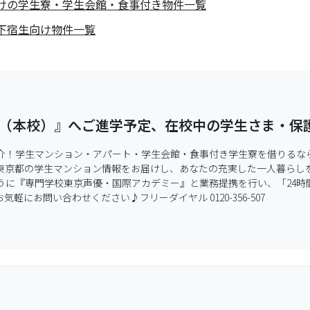
けの学生寮・学生会館・食事付き物件一覧
下宿生向け物件一覧
（本校）』へご進学予定、在校中の学生さま・保
介！学生マンション・アパート・学生会館・食事付き学生寮を借りるな
東京都の学生マンション情報をお届けし、あなたの充実した一人暮らしを
うに『専門学校東京声優・国際アカデミー』と業務提携を行い、「24時
にお問い合わせください♪フリーダイヤル 0120-356-507