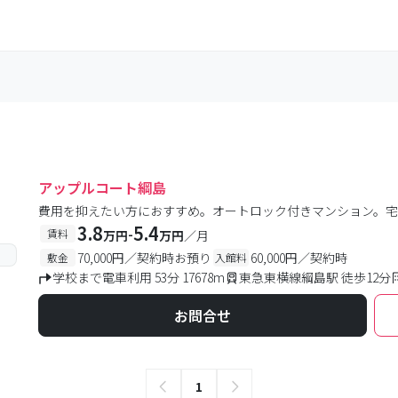
アップルコート綱島
費用を抑えたい方におすすめ。オートロック付きマンション。宅
3.8
5.4
-
賃料
万円
万円
／月
70,000円／契約時お預り
60,000円／契約時
敷金
入館料
学校まで電車利用 53分 17678m
東急東横線綱島駅 徒歩12分
お問合せ
1