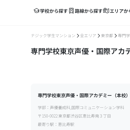
学校から探す
路線から探す
エリアか
ナジック学生マンション
全エリア
東京都
専門学
専門学校東京声優・国際アカデ
専門学校東京声優・国際アカデミー（本校
学部：
声優養成科,国際コミュニケーション学科
〒
150-0022
東京都渋谷区恵比寿南３丁目
最寄り駅：
恵比寿駅