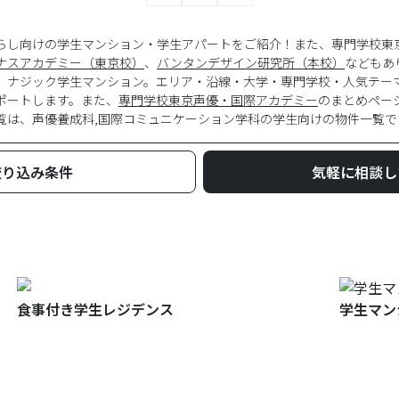
らし向けの学生マンション・学生アパートをご紹介！また、専門学校東
ナスアカデミー（東京校）
、
バンタンデザイン研究所（本校）
などもあ
、ナジック学生マンション。エリア・沿線・大学・専門学校・人気テー
ポートします。また、
専門学校東京声優・国際アカデミー
のまとめペー
覧は、
声優養成科,国際コミュニケーション学科
の学生向けの物件一覧で
絞り込み条件
気軽に相談し
食事付き学生レジデンス
学生マン