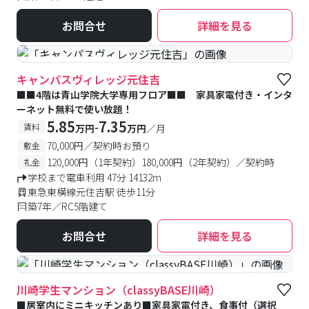
お問合せ
詳細を見る
#女性専用フロアあり
キャンパスヴィレッジ元住吉
■■4階は青山学院大学専用フロア■■ 家具家電付き・インタ
ーネット無料で使い放題！
5.85
7.35
-
賃料
万円
万円
／月
70,000円／契約時お預り
敷金
120,000円（1年契約）180,000円（2年契約）／契約時
礼金
学校まで電車利用 47分 14132m
東急東横線元住吉駅 徒歩11分
築7年／RC5階建て
お問合せ
詳細を見る
#食事付き
#女性専用フロアあり
#予約受付中
#空室待ち
川崎学生マンション（classyBASE川崎）
■居室内にミニキッチンあり■家具家電付き、食事付（選択