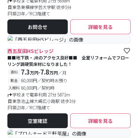
学校まで電車利用 27分 5698m
東急東横線学芸大学駅 徒歩5分
築23年／RC3階建て
お問合せ
詳細を見る
#予約受付中
#空室待ち
西五反田HSビレッジ
■■地下鉄・JRのアクセス良好■■ 全室リフォームでフロー
リング調硬質床材になりました！
7.3
7.8
-
賃料
万円
万円
／月
60,000円／契約時お預り
敷金
60,000円／契約時
入館料
学校まで電車利用 27分 5871m
東急池上線大崎広小路駅 徒歩3分
築23年／RC7階建て
空室確認
詳細を見る