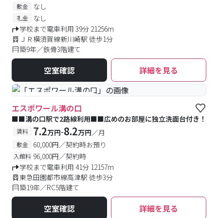
なし
敷金
なし
礼金
学校まで電車利用 39分 21256m
ＪＲ横須賀線新川崎駅 徒歩1分
築9年／鉄骨3階建て
空室確認
詳細を見る
#予約受付中
#空室待ち
エスポワール溝の口
■■溝の口駅で2路線利用■■広めのお部屋に独立洗面台付き！
7.2
8.2
-
賃料
万円
万円
／月
60,000円／契約時お預り
敷金
96,000円／契約時
入館料
学校まで電車利用 41分 12157m
東急田園都市線高津駅 徒歩3分
築19年／RC5階建て
空室確認
詳細を見る