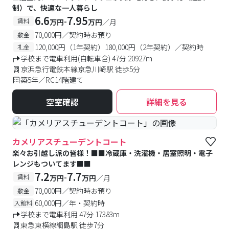
制）で、快適な一人暮らし
6.6
7.95
-
賃料
万円
万円
／月
70,000円／契約時お預り
敷金
120,000円（1年契約）180,000円（2年契約）／契約時
礼金
学校まで電車利用(自転車含) 47分 20927m
京浜急行電鉄本線京急川崎駅 徒歩5分
築5年／RC14階建て
空室確認
詳細を見る
カメリアスチューデントコート
楽々お引越し派の皆様！■■冷蔵庫・洗濯機・居室照明・電子
レンジもついてます■■
7.2
7.7
-
賃料
万円
万円
／月
70,000円／契約時お預り
敷金
60,000円／年・契約時
入館料
学校まで電車利用 47分 17383m
東急東横線綱島駅 徒歩7分