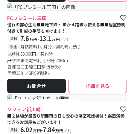
FCプレミール三田
憧れの都心生活■■地下鉄・JRが４路線も使える■■居室照明
付きで引越の手間も省けます！
7.6
13.1
-
賃料
万円
万円
／月
月額賃料1か月分／契約時お預り
敷金
60,000円／契約時
入館料
学校まで電車利用 38分 7063m
都営三田線三田駅 徒歩9分
築25年／SRC9階建て
お問合せ
詳細を見る
#女性専用
#予約受付中
#空室待ち
ソフィア新川崎
■２路線が最寄り駅■雨の日も安心の浴室乾燥機付！楽器演奏
できるお部屋もございます！
6.02
7.84
-
賃料
万円
万円
／月