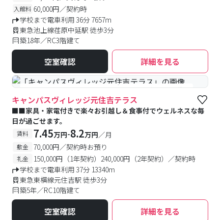
60,000円／契約時
入館料
学校まで電車利用 36分 7657m
東急池上線荏原中延駅 徒歩3分
築18年／RC3階建て
空室確認
詳細を見る
#食事付き
#女性専用フロアあり
#予約受付中
#空室待ち
キャンパスヴィレッジ元住吉テラス
■■家具・家電付きで楽々お引越し＆食事付でウェルネスな毎
日が過ごせます。
7.45
8.2
-
賃料
万円
万円
／月
70,000円／契約時お預り
敷金
150,000円（1年契約）240,000円（2年契約）／契約時
礼金
学校まで電車利用 37分 13340m
東急東横線元住吉駅 徒歩3分
築5年／RC10階建て
空室確認
詳細を見る