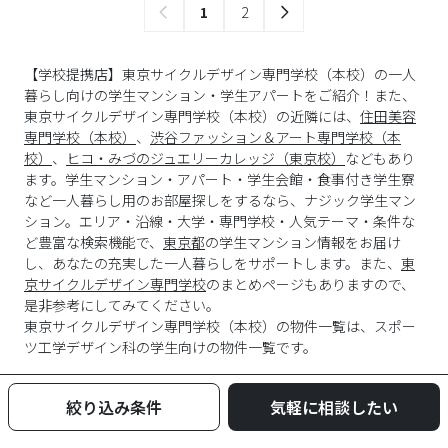
1
2
【学校提携店】東京サイクルデザイン専門学校（本校）の一人
暮らし向けの学生マンション・学生アパートをご紹介！また、
東京サイクルデザイン専門学校（本校）の近隣には、
住田美容
専門学校（本校）
、
渋谷ファッション＆アート専門学校（本
校）
、
ヒコ・みづのジュエリーカレッジ（東京校）
などもあり
ます。学生マンション・アパート・学生会館・食事付き学生寮
など一人暮らし用のお部屋探しをするなら、ナジック学生マン
ション。エリア・沿線・大学・専門学校・人気テーマ・条件な
ど豊富な検索機能で、
東京都
の学生マンション情報をお届け
し、あなたの充実した一人暮らしをサポートします。また、
東
京サイクルデザイン専門学校
のまとめページもありますので、
是非参考にしてみてください。
東京サイクルデザイン専門学校
（
本校
）の物件一覧は、
スポー
ツ工学デザイン科
の学生向けの物件一覧です。
絞り込み条件
気軽に相談したい