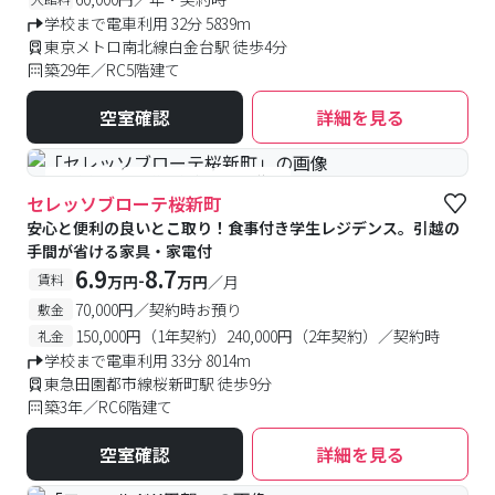
学校まで電車利用 32分 5839m
東京メトロ南北線白金台駅 徒歩4分
築29年／RC5階建て
空室確認
詳細を見る
#食事付き
#予約受付中
#空室待ち
セレッソブローテ桜新町
安心と便利の良いとこ取り！食事付き学生レジデンス。引越の
手間が省ける家具・家電付
6.9
8.7
-
賃料
万円
万円
／月
70,000円／契約時お預り
敷金
150,000円（1年契約）240,000円（2年契約）／契約時
礼金
学校まで電車利用 33分 8014m
東急田園都市線桜新町駅 徒歩9分
築3年／RC6階建て
空室確認
詳細を見る