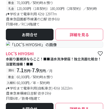
70,000円／契約時お預り
敷金
120,000円（1年契約）180,000円（2年契約）／契約時
礼金
学校まで電車利用 42分 12977m
東急田園都市線溝の口駅 徒歩6分
築4年／RC14階建て
お問合せ
詳細を見る
LOC'S HIYOSHI
水廻り重視派ならここ！■■温水洗浄便座！独立洗面化粧台！
浴室乾燥機！■■
7.1
7.9
-
賃料
万円
万円
／月
60,000円／契約時お預り
敷金
60,000円／年・契約時
入館料
学校まで電車利用(自転車含) 43分 16213m
東急東横線日吉駅 徒歩19分
築6年／鉄骨4階建て
お問合せ
詳細を見る