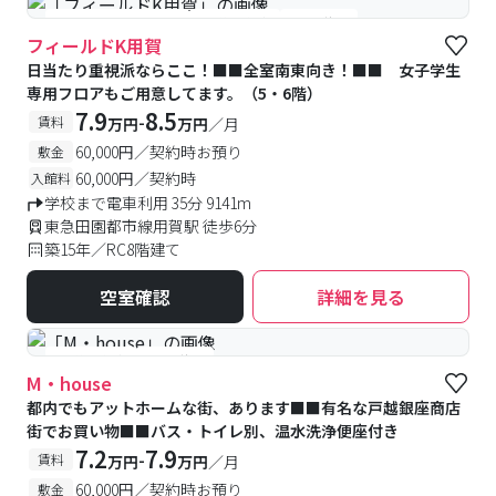
#女性専用フロアあり
#予約受付中
#空室待ち
フィールドK用賀
日当たり重視派ならここ！■■全室南東向き！■■ 女子学生
専用フロアもご用意してます。（5・6階）
7.9
8.5
-
賃料
万円
万円
／月
60,000円／契約時お預り
敷金
60,000円／契約時
入館料
学校まで電車利用 35分 9141m
東急田園都市線用賀駅 徒歩6分
築15年／RC8階建て
空室確認
詳細を見る
#予約受付中
#空室待ち
M・house
都内でもアットホームな街、あります■■有名な戸越銀座商店
街でお買い物■■バス・トイレ別、温水洗浄便座付き
7.2
7.9
-
賃料
万円
万円
／月
60,000円／契約時お預り
敷金