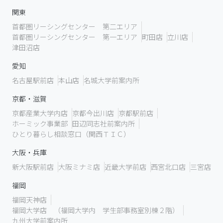
関東
首都圏リーシングセンター 第二エリア
首都圏リーシングセンター 第一エリア
町田店
立川店
津田沼店
愛知
名古屋駅前店
本山店
名城大学前案内所
京都・滋賀
京都産業大学内店
京都今出川店
京都駅前店
ホーミック事業部
田辺同志社前案内所
ひとり暮らし相談窓口（関西ＴＩＣ）
大阪・兵庫
新大阪駅前店
大阪ミナミ店
近畿大学前店
西宮北口店
三宮店
福岡
福岡天神店
福岡大学店 （福岡大学内 学生部事務室別棟２階）
九州大学前案内所