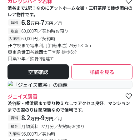
カレッジハイツ若林
渋谷まで2駅！なのにアットホームな街・三軒茶屋で徒歩圏内の
レア物件です。
6.8
7
-
賃料
万円
万円
／月
60,000円／契約時お預り
敷金
60,000円／契約時
入館料
学校まで電車利用(自転車含) 24分 5810m
東急世田谷線西太子堂駅 徒歩6分
築27年／鉄骨2階建て
空室確認
詳細を見る
ジェイズ鷹番
渋谷駅・横浜駅まで乗り換えなしでアクセス良好。マンション
までの道のりは商店街なので便利です。
8.2
9
-
賃料
万円
万円
／月
月額賃料1か月分／契約時お預り
敷金
96,000円／契約時
入館料