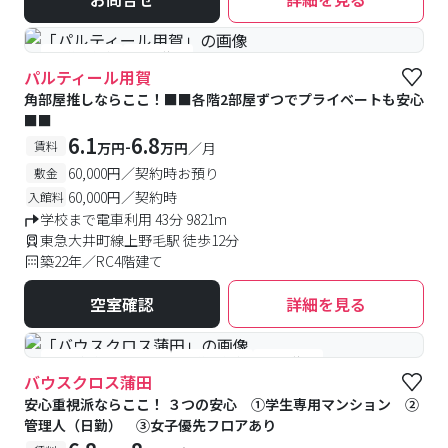
#予約受付中
#空室待ち
パルティール用賀
角部屋推しならここ！■■各階2部屋ずつでプライベートも安心
■■
6.1
6.8
-
賃料
万円
万円
／月
60,000円／契約時お預り
敷金
60,000円／契約時
入館料
学校まで電車利用 43分 9821m
東急大井町線上野毛駅 徒歩12分
築22年／RC4階建て
空室確認
詳細を見る
#女性優先フロアあり
#予約受付中
#空室待ち
バウスクロス蒲田
安心重視派ならここ！ ３つの安心 ①学生専用マンション ②
管理人（日勤） ③女子優先フロアあり