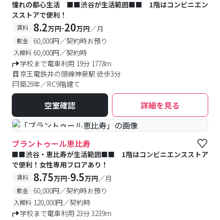
憧れの都心生活 ■■渋谷が生活範囲■■ 1階はコンビニエン
スストアで便利！
8.2
20
-
賃料
万円
万円
／月
60,000円／契約時お預り
敷金
60,000円／契約時
入館料
学校まで電車利用 19分 1778m
京王電鉄井の頭線神泉駅 徒歩3分
築29年／RC9階建て
空室確認
詳細を見る
#女性優先フロアあり
ブラントゥール恵比寿
■■渋谷・恵比寿が生活範囲■■ 1階はコンビニエンスストア
で便利！女性専用フロアあり！
8.75
9.5
-
賃料
万円
万円
／月
60,000円／契約時お預り
敷金
120,000円／契約時
入館料
学校まで電車利用 23分 3239m