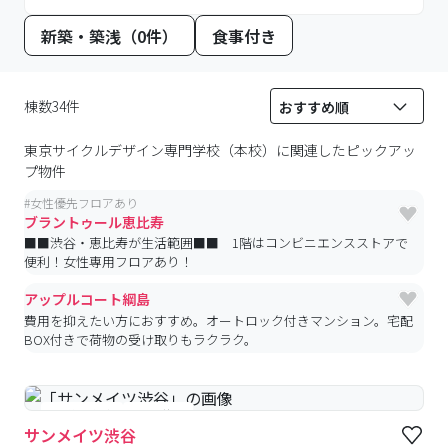
新築・築浅（0件）
食事付き
棟数34件
東京サイクルデザイン専門学校（本校）
に関連したピックアッ
プ物件
#
女性優先フロアあり
ブラントゥール恵比寿
■■渋谷・恵比寿が生活範囲■■ 1階はコンビニエンスストアで
便利！女性専用フロアあり！
アップルコート綱島
費用を抑えたい方におすすめ。オートロック付きマンション。宅配
BOX付きで荷物の受け取りもラクラク。
#予約受付中
#空室待ち
サンメイツ渋谷