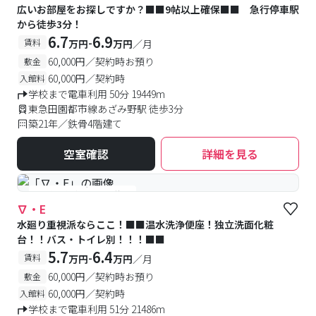
広いお部屋をお探しですか？■■9帖以上確保■■ 急行停車駅
から徒歩3分！
6.7
6.9
-
賃料
万円
万円
／月
60,000円／契約時お預り
敷金
60,000円／契約時
入館料
学校まで電車利用 50分 19449m
東急田園都市線あざみ野駅 徒歩3分
築21年／鉄骨4階建て
空室確認
詳細を見る
#予約受付中
#空室待ち
∇・E
水廻り重視派ならここ！■■温水洗浄便座！独立洗面化粧
台！！バス・トイレ別！！！■■
5.7
6.4
-
賃料
万円
万円
／月
60,000円／契約時お預り
敷金
60,000円／契約時
入館料
学校まで電車利用 51分 21486m