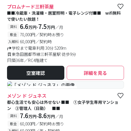
#予約受付中
#空室待ち
プロムナード三軒茶屋
■■冷蔵庫・洗濯機・居室照明・電子レンジ付■■ wifi無料
で使いたい放題！
6.6
7.5
-
賃料
万円
万円
／月
70,000円／契約時お預り
敷金
60,000円／契約時
入館料
学校まで電車利用 30分 5209m
東急田園都市線三軒茶屋駅 徒歩9分
築36年／RC4階建て
空室確認
詳細を見る
#女性専用
#予約受付中
#空室待ち
メゾン ド ジュネス
都心生活でも安心は外せない ■■ ①女子学生専用マンショ
ン ②管理人（日勤） ■■
7.6
8.6
-
賃料
万円
万円
／月
60,000円／契約時お預り
敷金
60,000円／年・契約時
入館料