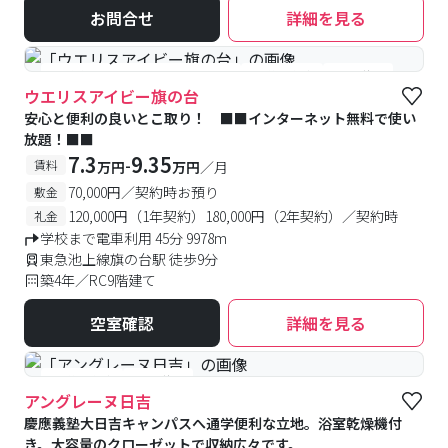
お問合せ
詳細を見る
#食事付き
#女性専用フロアあり
#予約受付中
#空室待ち
ウエリスアイビー旗の台
安心と便利の良いとこ取り！ ■■インターネット無料で使い
放題！■■
7.3
9.35
-
賃料
万円
万円
／月
70,000円／契約時お預り
敷金
120,000円（1年契約）180,000円（2年契約）／契約時
礼金
学校まで電車利用 45分 9978m
東急池上線旗の台駅 徒歩9分
築4年／RC9階建て
空室確認
詳細を見る
#予約受付中
#空室待ち
アングレーヌ日吉
慶應義塾大日吉キャンパスへ通学便利な立地。浴室乾燥機付
き。大容量のクローゼットで収納広々です。