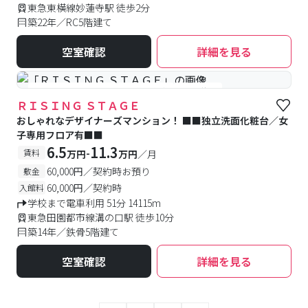
東急東横線妙蓮寺駅 徒歩2分
築22年／RC5階建て
空室確認
詳細を見る
#女性専用フロアあり
#予約受付中
#空室待ち
ＲＩＳＩＮＧ ＳＴＡＧＥ
おしゃれなデザイナーズマンション！ ■■独立洗面化粧台／女
子専用フロア有■■
6.5
11.3
-
賃料
万円
万円
／月
60,000円／契約時お預り
敷金
60,000円／契約時
入館料
学校まで電車利用 51分 14115m
東急田園都市線溝の口駅 徒歩10分
築14年／鉄骨5階建て
空室確認
詳細を見る