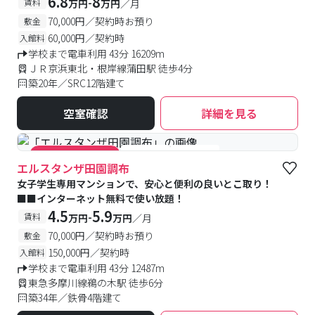
6.8
8
-
賃料
万円
万円
／月
70,000円／契約時お預り
敷金
60,000円／契約時
入館料
学校まで電車利用 43分 16209m
ＪＲ京浜東北・根岸線蒲田駅 徒歩4分
築20年／SRC12階建て
空室確認
詳細を見る
#食事付き
#女性専用
#キャンペーン実施中
エルスタンザ田園調布
女子学生専用マンションで、安心と便利の良いとこ取り！
■■インターネット無料で使い放題！
4.5
5.9
-
賃料
万円
万円
／月
70,000円／契約時お預り
敷金
150,000円／契約時
入館料
学校まで電車利用 43分 12487m
東急多摩川線鵜の木駅 徒歩6分
築34年／鉄骨4階建て