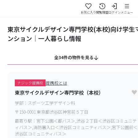
お気に入り
閲覧履歴
ログイン
メニュー
東京サイクルデザイン専門学校(本校)向け学生
ンション｜一人暮らし情報
全34件の物件を見る
提携校とは
ナジック提携校
東京サイクルデザイン専門学校（本校）
学部：
スポーツ工学デザイン科
〒
150-0001
東京都渋谷区神宮前５丁目
最寄り駅：
宮下公園＜都バス＞,渋谷２丁目＜渋谷区コミュニテ
ィバス＞,消防署入口＜渋谷区コミュニティバス＞,宮下公園前＜
渋谷区コミュニティバス＞