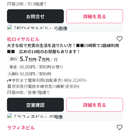
築19年／RC4階建て
お問合せ
詳細を見る
#予約受付中
#空室待ち
松ロイヤルビル
大きな街で充実の生活を送りたい方！■■川崎駅で2路線利用
■■ 広めの10帖のお部屋もあります！
5.7
7
-
賃料
万円
万円
／月
60,000円／契約時お預り
敷金
60,000円／契約時
入館料
学校まで電車利用(自転車含) 48分 21247m
京浜急行電鉄本線京急川崎駅 徒歩8分
築44年／鉄骨7階建て
空室確認
詳細を見る
#予約受付中
#空室待ち
ラフィネビル