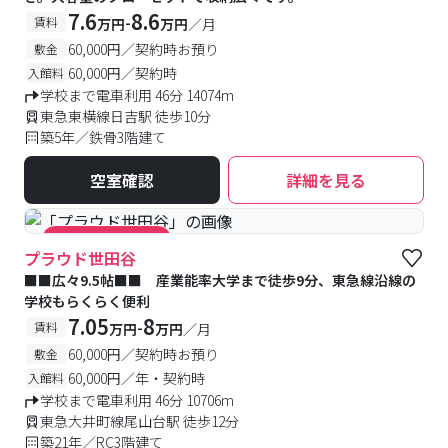
7.6
8.6
-
賃料
万円
万円
／月
60,000円／契約時お預り
敷金
60,000円／契約時
入館料
学校まで電車利用 46分 14074m
東急東横線日吉駅 徒歩10分
築5年／鉄骨3階建て
空室確認
詳細を見る
#キャンペーン実施中
プラウド世田谷
■■広々9.5帖■■ 産業能率大学まで徒歩9分、東急線沿線の
学校もらくらく便利
7.05
8
-
賃料
万円
万円
／月
60,000円／契約時お預り
敷金
60,000円／年・契約時
入館料
学校まで電車利用 46分 10706m
東急大井町線尾山台駅 徒歩12分
築21年／RC3階建て