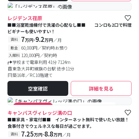
#予約受付中
#空室待ち
レジデンス荏原
■■浴室乾燥機付で洗濯の心配なし■■ コンロも2口で料理
ビギナーも使いやすい！
7
9.2
-
賃料
万円
万円
／月
60,000円／契約時お預り
敷金
120,000円／契約時
入館料
学校まで電車利用 41分 7124m
東急大井町線旗の台駅 徒歩11分
築16年／RC10階建て
空室確認
詳細を見る
#食事付き
#女性専用フロアあり
#キャンペーン実施中
キャンパスヴィレッジ溝の口
■■家具・家電付■■ インターネット無料で使いたい放題！
食事付きでウェルネスな毎日が過ごせます。
7.25
8.8
-
賃料
万円
万円
／月