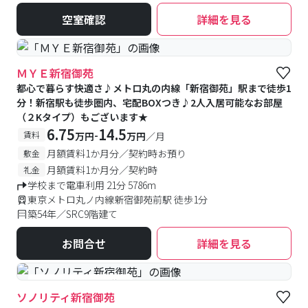
空室確認
詳細を見る
ＭＹＥ新宿御苑
都心で暮らす快適さ♪メトロ丸の内線「新宿御苑」駅まで徒歩1
分！新宿駅も徒歩圏内、宅配BOXつき♪2人入居可能なお部屋
（２Kタイプ）もございます★
6.75
14.5
-
賃料
万円
万円
／月
月額賃料1か月分／契約時お預り
敷金
月額賃料1か月分／契約時
礼金
学校まで電車利用 21分 5786m
東京メトロ丸ノ内線新宿御苑前駅 徒歩1分
築54年／SRC9階建て
お問合せ
詳細を見る
#予約受付中
#空室待ち
ソノリティ新宿御苑