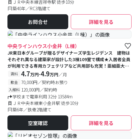
ＪＲ中央本線吉祥寺駅 徒歩10分
築40年／RC3階建て
お問合せ
詳細を見る
#食事付き
#予約受付中
#空室待ち
中央ラインハウス小金井（L棟）
JR東日本グループが贈るデザイナーズ学生レジデンス 建物は
それぞれ異なる建築家が設計した3棟109室で構成★入居者全員
が利用できる専用カフェテリアなど共用部も充実！亜細亜大学
提携寮
4.7
4.9
-
賃料
万円
万円
／月
70,000円／契約時お預り
敷金
120,000円／契約時
入館料
学校まで電車利用 32分 13584m
ＪＲ中央本線東小金井駅 徒歩10分
築6年／鉄骨2階建て
空室確認
詳細を見る