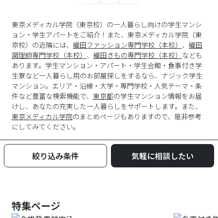
東京メディカル学院（東京校）の一人暮らし向けの学生マンシ
ョン・学生アパートをご紹介！また、東京メディカル学院（東
京校）の近隣には、
織田ファッション専門学校（本校）
、
織田
調理師専門学校（本校）
、
織田きもの専門学校（本校）
なども
あります。学生マンション・アパート・学生会館・食事付き学
生寮など一人暮らし用のお部屋探しをするなら、ナジック学生
マンション。エリア・沿線・大学・専門学校・人気テーマ・条
件など豊富な検索機能で、
東京都
の学生マンション情報をお届
けし、あなたの充実した一人暮らしをサポートします。また、
東京メディカル学院
のまとめページもありますので、是非参考
にしてみてください。
絞り込み条件
気軽に相談したい
特集ページ