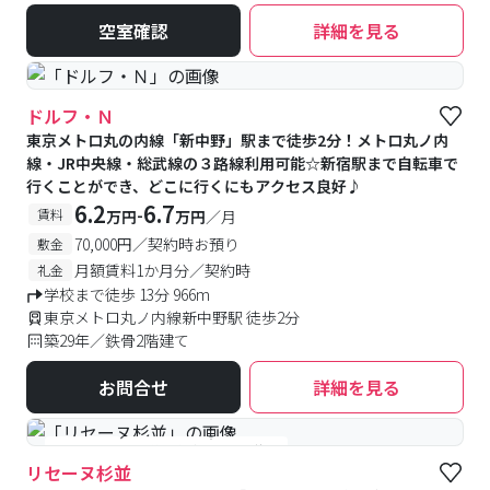
空室確認
詳細を見る
ドルフ・Ｎ
東京メトロ丸の内線「新中野」駅まで徒歩2分！メトロ丸ノ内
線・JR中央線・総武線の３路線利用可能☆新宿駅まで自転車で
行くことができ、どこに行くにもアクセス良好♪
6.2
6.7
-
賃料
万円
万円
／月
70,000円／契約時お預り
敷金
月額賃料1か月分／契約時
礼金
学校まで徒歩 13分 966m
東京メトロ丸ノ内線新中野駅 徒歩2分
築29年／鉄骨2階建て
お問合せ
詳細を見る
#女性専用
#予約受付中
#空室待ち
リセーヌ杉並