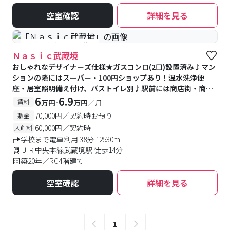
空室確認
詳細を見る
#予約受付中
#空室待ち
Ｎａｓｉｃ武蔵境
おしゃれなデザイナーズ仕様★ガスコンロ(2口)設置済み♪マン
ションの隣にはスーパー・100円ショップあり！温水洗浄便
座・居室照明備え付け、バストイレ別♪駅前には商店街・商業
施設が充実！
6
6.9
-
賃料
万円
万円
／月
70,000円／契約時お預り
敷金
60,000円／契約時
入館料
学校まで電車利用 38分 12530m
ＪＲ中央本線武蔵境駅 徒歩14分
築20年／RC4階建て
空室確認
詳細を見る
1