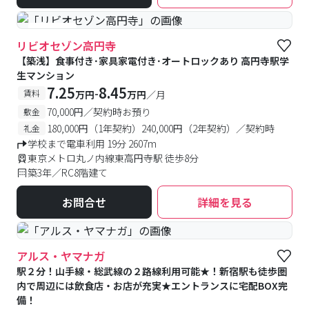
#食事付き
リビオセゾン高円寺
【築浅】食事付き･家具家電付き･オートロックあり 高円寺駅学
生マンション
7.25
8.45
-
賃料
万円
万円
／月
70,000円／契約時お預り
敷金
180,000円（1年契約）240,000円（2年契約）／契約時
礼金
学校まで電車利用 19分 2607m
東京メトロ丸ノ内線東高円寺駅 徒歩8分
築3年／RC8階建て
お問合せ
詳細を見る
アルス・ヤマナガ
駅２分！山手線・総武線の２路線利用可能★！新宿駅も徒歩圏
内で周辺には飲食店・お店が充実★エントランスに宅配BOX完
備！