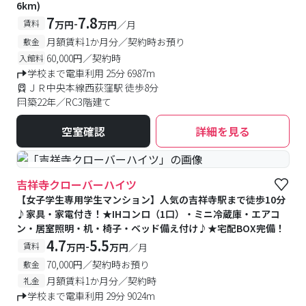
6km)
7
7.8
-
賃料
万円
万円
／月
月額賃料1か月分／契約時お預り
敷金
60,000円／契約時
入館料
学校まで電車利用 25分 6987m
ＪＲ中央本線西荻窪駅 徒歩8分
築22年／RC3階建て
空室確認
詳細を見る
#女性専用
吉祥寺クローバーハイツ
【女子学生専用学生マンション】人気の吉祥寺駅まで徒歩10分
♪家具・家電付き！★IHコンロ（1口）・ミニ冷蔵庫・エアコ
ン・居室照明・机・椅子・ベッド備え付け♪★宅配BOX完備！
4.7
5.5
-
賃料
万円
万円
／月
70,000円／契約時お預り
敷金
月額賃料1か月分／契約時
礼金
学校まで電車利用 29分 9024m