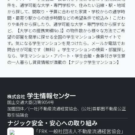
件を、通学可能な大学・専門学校や、住みたい沿線・駅・地域
から探して、間取り・予算に合わせた家賃・学校からの通学時
間・最寄り駅からの徒歩時間などの希望条件で絞込み！こだわ
りや条件から探したり、通学可能な大学・専門学校から探すな
ど、【大学との提携実績No.1】の物件数から様々な方法でご希
望の部屋を簡単に探せる全国の学生マンション検索サイトで
す。気になる学生マンションを見つけたら、メールか電話でお
問合せが可能です（無料）。学生マンションの検索・部屋探し
なら、学生マンション・アパート・学生会館・食事付き学生寮
の一人暮らし賃貸情報が満載の【ナジック学生マンション】
国土交通大臣(2)第9054号
加盟団体／(一社)不動産流通経営協会、(公社)首都圏不動産公正
取引協議会
ナジック安全・安心への取り組み
「FRK 一般社団法人不動産流通経営協会」