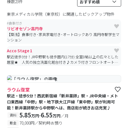
棟数23件
東京メディカル学院（東京校）
に関連したピックアップ物件
#
食事付き
リビオセゾン高円寺
【築浅】食事付き･家具家電付き･オートロックあり 高円寺駅学生マ
ンション
Acco Stage 1
駅近徒歩3分！JR中野駅も徒歩圏内(17分) 全室8帖以上の広々とした
居室★ 人気の独立洗面化粧台付き♪カメラ付きフロントオートロ
ック・防犯カメラ・防犯モニター付きで安心♪
#予約受付中
#空室待ち
ラウム復堂
駅近・徒歩5分！西武新宿線「新井薬師」駅・JR中央線・メト
ロ東西線「中野」駅・地下鉄大江戸線「東中野」駅が利用可
能！新井薬師駅から中野駅へは、商店街が続きお店充実♪
5.85
6.55
-
賃料
万円
万円
／月
70,000円／契約時お預り
敷金