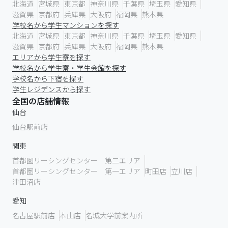
北海道
宮城県
東京都
神奈川県
千葉県
埼玉県
愛知県
滋賀県
京都府
兵庫県
大阪府
福岡県
熊本県
学校名から学生マンションを探す
北海道
宮城県
東京都
神奈川県
千葉県
埼玉県
愛知県
滋賀県
京都府
兵庫県
大阪府
福岡県
熊本県
エリアから学生寮を探す
学校名から学生寮・学生会館を探す
学校名から下宿を探す
学生レジデンスから探す
全国の店舗情報
仙台
仙台駅前店
関東
首都圏リーシングセンター 第二エリア
首都圏リーシングセンター 第一エリア
町田店
立川店
津田沼店
愛知
名古屋駅前店
本山店
名城大学前案内所