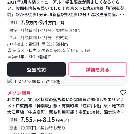
2021年3月内装リニューアル！学生限定が羨ましくなるくら
い、設備も内装も整いました！東京メトロ丸の内線「新宿御苑
前」駅から徒歩1分★JR新宿駅も徒歩12分！温水洗浄便座、浴
室乾燥機、洗面化粧台、2口コンロが備え付け♪、トランクルー
7.9
9.4
-
賃料
万円
万円
／月
ムつきで収納たっぷり♪
月額賃料1か月分／契約時お預り
敷金
月額賃料1か月分／契約時
礼金
学校まで電車利用 21分 5844m
東京メトロ丸ノ内線新宿御苑前駅 徒歩1分
築61年／SRC9階建て
空室確認
詳細を見る
#予約受付中
#空室待ち
メゾン鳳月
利便性と、文京区特有の落ち着いた雰囲気が調和したエリア♪
メトロ東西線「神楽坂」駅・有楽町線「江戸川橋」駅・地下鉄
大江戸線「牛込柳町」駅も利用可能！宅配BOX付、温水洗浄便
座が備付★
7.55
8.15
-
賃料
万円
万円
／月
70,000円／契約時お預り
敷金