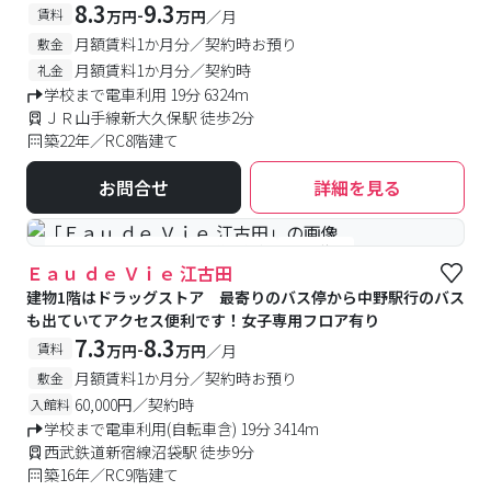
8.3
9.3
-
賃料
万円
万円
／月
月額賃料1か月分／契約時お預り
敷金
月額賃料1か月分／契約時
礼金
学校まで電車利用 19分 6324m
ＪＲ山手線新大久保駅 徒歩2分
築22年／RC8階建て
お問合せ
詳細を見る
#女性専用フロアあり
#予約受付中
#空室待ち
Ｅａｕ ｄｅ Ｖｉｅ 江古田
建物1階はドラッグストア 最寄りのバス停から中野駅行のバス
も出ていてアクセス便利です！女子専用フロア有り
7.3
8.3
-
賃料
万円
万円
／月
月額賃料1か月分／契約時お預り
敷金
60,000円／契約時
入館料
学校まで電車利用(自転車含) 19分 3414m
西武鉄道新宿線沼袋駅 徒歩9分
築16年／RC9階建て