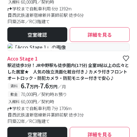
60,000円／契約時
入館料
学校まで自転車利用 6分 1392m
西武鉄道新宿線新井薬師前駅 徒歩6分
築25年／RC3階建て
空室確認
詳細を見る
#予約受付中
#空室待ち
Acco Stage 1
駅近徒歩3分！JR中野駅も徒歩圏内(17分) 全室8帖以上の広々と
した居室★ 人気の独立洗面化粧台付き♪カメラ付きフロント
オートロック・防犯カメラ・防犯モニター付きで安心♪
6.7
7.6
-
賃料
万円
万円
／月
70,000円／契約時お預り
敷金
60,000円／契約時
入館料
学校まで自転車利用 7分 1706m
西武鉄道新宿線新井薬師前駅 徒歩3分
築22年／RC3階建て
空室確認
詳細を見る