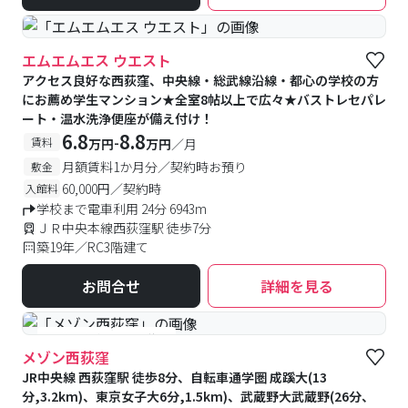
エムエムエス ウエスト
アクセス良好な西荻窪、中央線・総武線沿線・都心の学校の方
にお薦め学生マンション★全室8帖以上で広々★バストレセパレ
ート・温水洗浄便座が備え付け！
6.8
8.8
-
賃料
万円
万円
／月
月額賃料1か月分／契約時お預り
敷金
60,000円／契約時
入館料
学校まで電車利用 24分 6943m
ＪＲ中央本線西荻窪駅 徒歩7分
築19年／RC3階建て
お問合せ
詳細を見る
#予約受付中
#空室待ち
メゾン西荻窪
JR中央線 西荻窪駅 徒歩8分、自転車通学圏 成蹊大(13
分,3.2km)、東京女子大6分,1.5km)、武蔵野大武蔵野(26分、