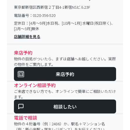
東京都新宿区西新宿２丁目4-1新宿NSビル23F
電話番号：
0120-356-520
定休日：
[4月～9月]水日祝、[10月～1月] 水曜日(祝日除く)、
[2月～3月]無休
店舗詳細を見る
来店予約
物件の目処がついたら、まずは店舗へお越しください。実際
の物件をご案内します。
来店予約
オンライン相談予約
ご来店できない方でも、オンラインで簡単にご相談いただけ
ます。
相談したい
電話で相談
物件の４桁番号（例：2486）か、駅名＋マンション名
（例：新小岩駅・学生レジデンス）をお伝えください。