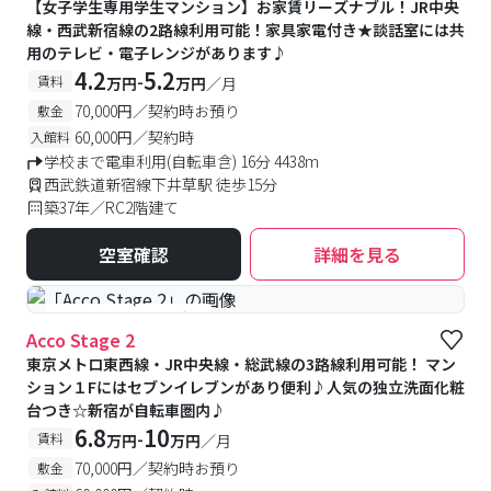
【女子学生専用学生マンション】お家賃リーズナブル！JR中央
線・西武新宿線の2路線利用可能！家具家電付き★談話室には共
用のテレビ・電子レンジがあります♪
4.2
5.2
-
賃料
万円
万円
／月
70,000円／契約時お預り
敷金
60,000円／契約時
入館料
学校まで電車利用(自転車含) 16分 4438m
西武鉄道新宿線下井草駅 徒歩15分
築37年／RC2階建て
空室確認
詳細を見る
#予約受付中
#空室待ち
Acco Stage 2
東京メトロ東西線・JR中央線・総武線の3路線利用可能！ マン
ション１Fにはセブンイレブンがあり便利♪人気の独立洗面化粧
台つき☆新宿が自転車圏内♪
6.8
10
-
賃料
万円
万円
／月
70,000円／契約時お預り
敷金