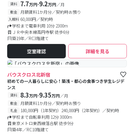
7.7
9.2
-
賃料
万円
万円
／月
月額賃料1か月分／契約時お預り
敷金
60,000円／契約時
入館料
学校まで電車利用 10分 2300m
ＪＲ中央本線高円寺駅 徒歩6分
築19年／RC3階建て
空室確認
詳細を見る
#食事付き
#予約受付中
#空室待ち
バウスクロス北新宿
初めての一人暮らしに安心！築浅・都心の食事つき学生レジデ
ンス
8.3
9.35
-
賃料
万円
万円
／月
月額賃料1か月分／契約時お預り
敷金
180,000円（1年契約）240,000円（2年契約）／契約時
礼金
学校まで自転車利用 12分 3000m
東京メトロ東西線落合駅 徒歩9分
築4年／RC10階建て