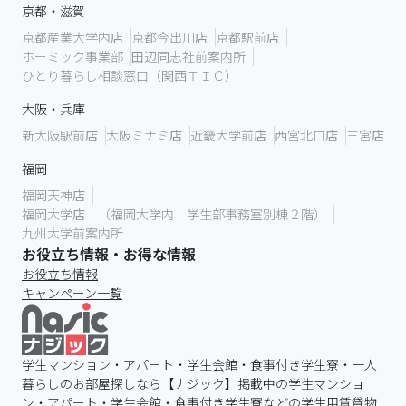
京都・滋賀
京都産業大学内店
京都今出川店
京都駅前店
ホーミック事業部
田辺同志社前案内所
ひとり暮らし相談窓口（関西ＴＩＣ）
大阪・兵庫
新大阪駅前店
大阪ミナミ店
近畿大学前店
西宮北口店
三宮店
福岡
福岡天神店
福岡大学店 （福岡大学内 学生部事務室別棟２階）
九州大学前案内所
お役立ち情報・お得な情報
お役立ち情報
キャンペーン一覧
学生マンション・アパート・学生会館・食事付き学生寮・一人
暮らしのお部屋探しなら【ナジック】掲載中の学生マンショ
ン・アパート・学生会館・食事付き学生寮などの学生用賃貸物