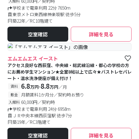
60,000円／契約時
入館料
学校まで電車利用 22分 7650m
東京メトロ東西線神楽坂駅 徒歩5分
築22年／RC10階建て
空室確認
詳細を見る
#予約受付中
#空室待ち
エムエムエス イースト
アクセス良好な西荻窪、中央線・総武線沿線・都心の学校の方
にお薦め学生マンション★全室8帖以上で広々★バストレセパレ
ート・温水洗浄便座が備え付け！
6.8
8.8
-
賃料
万円
万円
／月
月額賃料1か月分／契約時お預り
敷金
60,000円／契約時
入館料
学校まで電車利用 24分 6958m
ＪＲ中央本線西荻窪駅 徒歩7分
築19年／RC3階建て
空室確認
詳細を見る