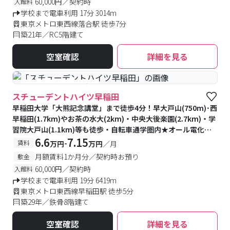
60,000円／契約時
入館料
学校まで電車利用 17分 3014m
東京メトロ東西線落合駅 徒歩7分
築21年／RC5階建て
空室確認
詳細を見る
#予約受付中
#空室待ち
スチューデントハイツ早稲田
早稲田大学「大熊記念講堂」まで徒歩4分！早大戸山(750m)･西
早稲田(1.7km)やお茶の水大(2km)・中央大後楽園(2.7km)・学
習院大戸山(1.1km)等も徒歩・自転車通学圏内★オール電化・
全室角部屋・7帖以上！フロントオートロック・防犯カメラ・防
6.6
7.15
-
賃料
万円
万円
／月
犯モニター付きで安心♪物件周辺スーパー・飲食店など学生に
月額賃料1か月分／契約時お預り
敷金
便利なお店が充実☆
60,000円／契約時
入館料
学校まで電車利用 19分 6419m
東京メトロ東西線早稲田駅 徒歩5分
築29年／鉄骨8階建て
空室確認
詳細を見る