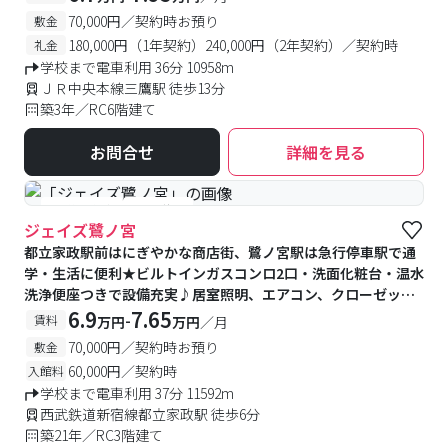
70,000円／契約時お預り
敷金
180,000円（1年契約）240,000円（2年契約）／契約時
礼金
学校まで電車利用 36分 10958m
ＪＲ中央本線三鷹駅 徒歩13分
築3年／RC6階建て
お問合せ
詳細を見る
#予約受付中
#空室待ち
ジェイズ鷺ノ宮
都立家政駅前はにぎやかな商店街、鷺ノ宮駅は急行停車駅で通
学・生活に便利★ビルトインガスコンロ2口・洗面化粧台・温水
洗浄便座つきで設備充実♪居室照明、エアコン、クローゼット
が備え付け♪エントランスに宅配BOX完備♪
6.9
7.65
-
賃料
万円
万円
／月
70,000円／契約時お預り
敷金
60,000円／契約時
入館料
学校まで電車利用 37分 11592m
西武鉄道新宿線都立家政駅 徒歩6分
築21年／RC3階建て