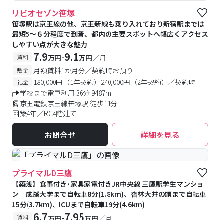
#食事付き
リビオセゾン笹塚
笹塚駅は京王線の他、京王新線も乗り入れており新宿駅までは
最短5〜６分程度で到着、都内の主要スポットへ幅広くアクセス
しやすい点が大きな魅力
7.9
9.1
-
賃料
万円
万円
／月
月額賃料1か月分／契約時お預り
敷金
180,000円（1年契約）240,000円（2年契約）／契約時
礼金
学校まで電車利用 36分 9487m
京王電鉄京王線笹塚駅 徒歩11分
築4年／RC4階建て
お問合せ
詳細を見る
#食事付き
プライマルD三鷹
【築浅】食事付き･家具家電付きJR中央線 三鷹駅学生マンショ
ン 成蹊大学まで自転車8分(1.8km)、杏林大井の頭まで自転車
15分(3.7km)、ICUまで自転車19分(4.6km)
6.7
7.95
-
賃料
万円
万円
／月