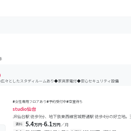
件
)
やすい広々としたスタディルームあり◆家具家電付◆安心セキュリティ設備
#
女性専用フロアあり
#
予約受付中
#
空室待ち
studio仙台
JR仙台駅 徒歩9分、地下鉄東西線宮城野通駅 徒歩4分の好立地
5.4
6.1
-
賃料
万円
万円
／月