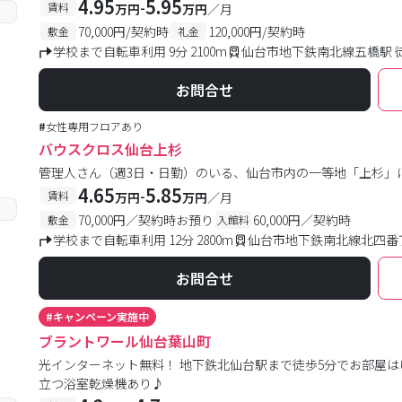
4.95
5.95
-
賃料
万円
万円
／月
70,000円/契約時
120,000円/契約時
敷金
礼金
学校まで自転車利用 9分 2100m
仙台市地下鉄南北線五橋駅 
お問合せ
#
女性専用フロアあり
バウスクロス仙台上杉
管理人さん（週3日・日勤）のいる、仙台市内の一等地「上杉」
4.65
5.85
-
賃料
万円
万円
／月
70,000円／契約時お預り
60,000円／契約時
敷金
入館料
学校まで自転車利用 12分 2800m
仙台市地下鉄南北線北四番丁
お問合せ
#
キャンペーン実施中
ブラントワール仙台葉山町
光インターネット無料！ 地下鉄北仙台駅まで徒歩5分でお部屋は
立つ浴室乾燥機あり♪