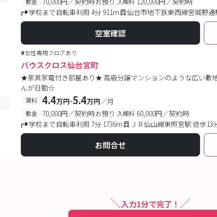
70,000円／契約時お預り
120,000円／契約時
敷金
入館料
学校まで自転車利用 4分 911m
仙台市地下鉄東西線宮城野通駅
空室確認
#
女性専用フロアあり
バウスクロス仙台宮町
★家具家電付き部屋あり★ 高級分譲マンションのような広い敷
んが日勤☆
4.4
5.4
-
賃料
万円
万円
／月
70,000円／契約時お預り
60,000円／契約時
敷金
入館料
学校まで自転車利用 7分 1736m
ＪＲ仙山線東照宮駅 徒歩13
お問合せ
入力1分で完了！