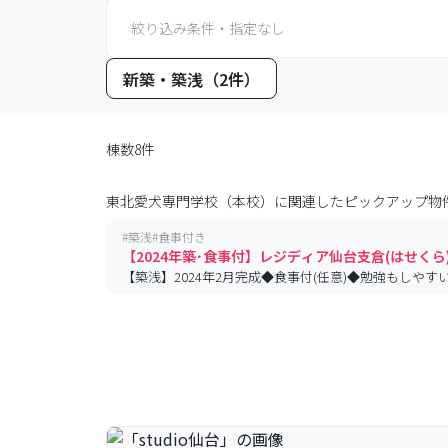
絞り込み条件・指定なし
新築・築浅（2件）
棟数8件
東北愛犬専門学校（本校）
に関連したピックアップ物
#
築浅
#
食事付き
【2024年築･食事付】レジディア仙台支倉(はせくら
【築浅】2024年2月完成◆食事付(任意)◆勉強もし