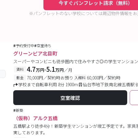
今すぐパンフレット請求（無料）
※パンフレットのない学校については周辺物件情報をお
#
予約受付中
#
空室待ち
グリーンピア北目町
スーパーやコンビニも徒歩圏内で住みやすさ◎の学生マンション
4.7
5.1
-
賃料
万円
万円
／月
70,000円／契約時お預り
60,000円／契約時
敷金
入館料
学校まで自転車利用 8分 1900m
仙台市地下鉄南北線五橋駅 
空室確認
#
新築
（仮称）アルク五橋
五橋駅より徒歩4分！新築学生マンションが竣工予定です。家具
実しております。