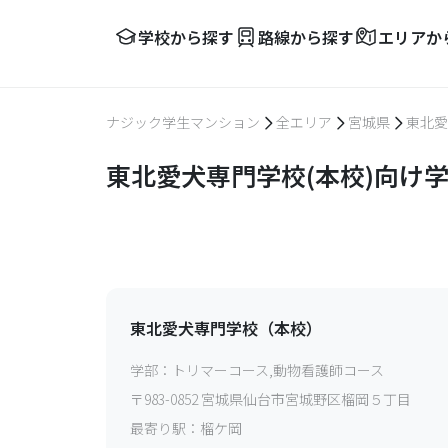
学校から探す
路線から探す
エリアか
ナジック学生マンション
全エリア
宮城県
東北愛
東北愛犬専門学校(本校)向け
東北愛犬専門学校（本校）
学部：
トリマーコース,動物看護師コース
〒
983-0852
宮城県仙台市宮城野区榴岡５丁目
最寄り駅：
榴ケ岡