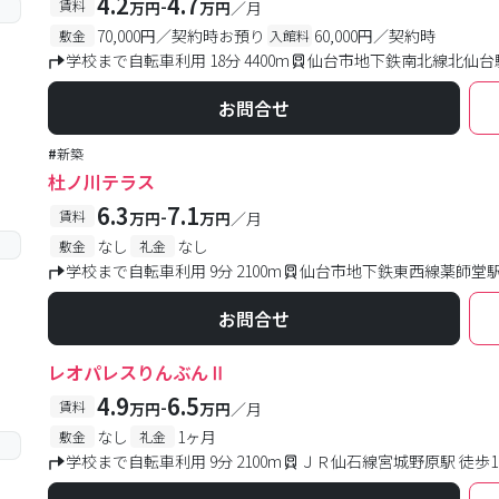
4.2
4.7
-
賃料
万円
万円
／月
70,000円／契約時お預り
60,000円／契約時
敷金
入館料
学校まで自転車利用 18分 4400m
仙台市地下鉄南北線北仙台駅
お問合せ
#
新築
杜ノ川テラス
6.3
7.1
-
賃料
万円
万円
／月
なし
なし
敷金
礼金
学校まで自転車利用 9分 2100m
仙台市地下鉄東西線薬師堂駅 
お問合せ
レオパレスりんぶんⅡ
4.9
6.5
-
賃料
万円
万円
／月
なし
1ヶ月
敷金
礼金
学校まで自転車利用 9分 2100m
ＪＲ仙石線宮城野原駅 徒歩1