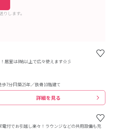
送りします。
！居室は8帖以上で広々使えます☆彡
徒歩7分
築25年／鉄骨10階建て
詳細を見る
家電付でお引越し楽々！ラウンジなどの共用設備も充