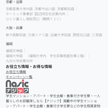
京都・滋賀
京都産業大学内店
京都今出川店
京都駅前店
ホーミック事業部
田辺同志社前案内所
ひとり暮らし相談窓口（関西ＴＩＣ）
大阪・兵庫
新大阪駅前店
大阪ミナミ店
近畿大学前店
西宮北口店
三宮店
福岡
福岡天神店
福岡大学店 （福岡大学内 学生部事務室別棟２階）
九州大学前案内所
お役立ち情報・お得な情報
お役立ち情報
キャンペーン一覧
学生マンション・アパート・学生会館・食事付き学生寮・一人
暮らしのお部屋探しなら【ナジック】掲載中の学生マンショ
ン・アパート・学生会館・食事付き学生寮などの学生用賃貸物