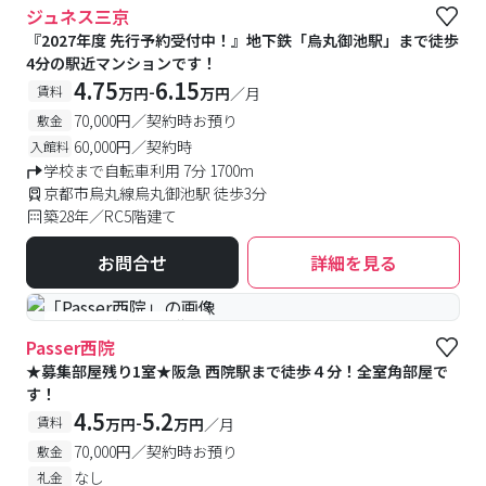
ジュネス三京
『2027年度 先行予約受付中！』地下鉄「烏丸御池駅」まで徒歩
4分の駅近マンションです！
4.75
6.15
-
賃料
万円
万円
／月
70,000円／契約時お預り
敷金
60,000円／契約時
入館料
学校まで自転車利用 7分 1700m
京都市烏丸線烏丸御池駅 徒歩3分
築28年／RC5階建て
お問合せ
詳細を見る
#予約受付中
#空室待ち
Passer西院
★募集部屋残り1室★阪急 西院駅まで徒歩４分！全室角部屋で
す！
4.5
5.2
-
賃料
万円
万円
／月
70,000円／契約時お預り
敷金
なし
礼金