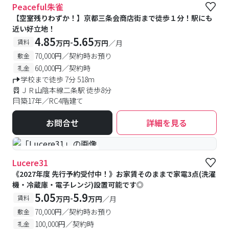
Peaceful朱雀
【空室残りわずか！】京都三条会商店街まで徒歩１分！駅にも
近い好立地！
4.85
5.65
-
賃料
万円
万円
／月
70,000円／契約時お預り
敷金
60,000円／契約時
礼金
学校まで徒歩 7分 518m
ＪＲ山陰本線二条駅 徒歩8分
築17年／RC4階建て
お問合せ
詳細を見る
#予約受付中
#空室待ち
Lucere31
《2027年度 先行予約受付中！》お家賃そのままで家電3点(洗濯
機・冷蔵庫・電子レンジ)設置可能です◎
5.05
5.9
-
賃料
万円
万円
／月
70,000円／契約時お預り
敷金
100,000円／契約時
礼金