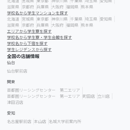
北海道
宮城県
東京都
神奈川県
千葉県
埼玉県
愛知県
滋賀県
京都府
兵庫県
大阪府
福岡県
熊本県
学校名から学生マンションを探す
北海道
宮城県
東京都
神奈川県
千葉県
埼玉県
愛知県
滋賀県
京都府
兵庫県
大阪府
福岡県
熊本県
エリアから学生寮を探す
学校名から学生寮・学生会館を探す
学校名から下宿を探す
学生レジデンスから探す
全国の店舗情報
仙台
仙台駅前店
関東
首都圏リーシングセンター 第二エリア
首都圏リーシングセンター 第一エリア
町田店
立川店
津田沼店
愛知
名古屋駅前店
本山店
名城大学前案内所