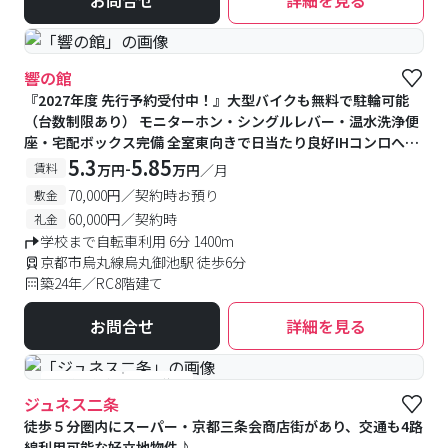
お問合せ
詳細を見る
響の館
『2027年度 先行予約受付中！』⼤型バイクも無料で駐輪可能
（台数制限あり） モニターホン・シングルレバー・温⽔洗浄便
座・宅配ボックス完備 全室東向きで⽇当たり良好IHコンロへリ
ニューアル！
5.3
5.85
-
賃料
万円
万円
／月
70,000円／契約時お預り
敷金
60,000円／契約時
礼金
学校まで自転車利用 6分 1400m
京都市烏丸線烏丸御池駅 徒歩6分
築24年／RC8階建て
お問合せ
詳細を見る
#予約受付中
#空室待ち
ジュネス二条
徒歩５分圏内にスーパー・京都三条会商店街があり、交通も4路
線利用可能な好立地物件♪