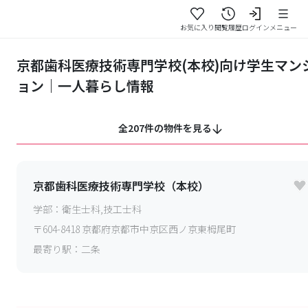
お気に入り
閲覧履歴
ログイン
メニュー
京都歯科医療技術専門学校(本校)向け学生マン
ョン｜一人暮らし情報
全207件の物件を見る
京都歯科医療技術専門学校（本校）
学部：
衛生士科,技工士科
〒
604-8418
京都府京都市中京区西ノ京東栂尾町
最寄り駅：
二条