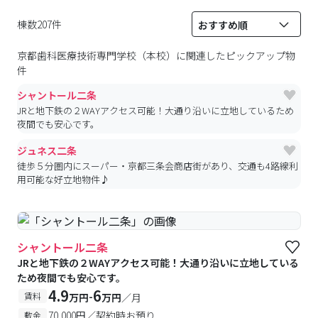
棟数207件
京都歯科医療技術専門学校（本校）
に関連したピックアップ物
件
シャントール二条
JRと地下鉄の２WAYアクセス可能！大通り沿いに立地しているため
夜間でも安心です。
ジュネス二条
徒歩５分圏内にスーパー・京都三条会商店街があり、交通も4路線利
用可能な好立地物件♪
シャントール二条
JRと地下鉄の２WAYアクセス可能！大通り沿いに立地している
ため夜間でも安心です。
4.9
6
-
賃料
万円
万円
／月
70,000円／契約時お預り
敷金