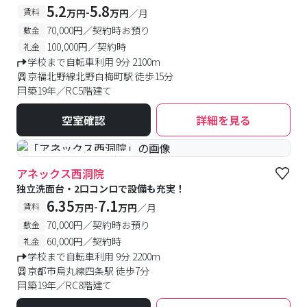
5.2
5.8
-
賃料
万円
万円
／月
70,000円／契約時お預り
敷金
100,000円／契約時
礼金
学校まで自転車利用 9分 2100m
京福北野線北野白梅町駅 徒歩15分
築19年／RC5階建て
空室確認
詳細を見る
#予約受付中
#空室待ち
アネックス西洞院
独立洗面台・2口コンロで設備も充実！
6.35
7.1
-
賃料
万円
万円
／月
70,000円／契約時お預り
敷金
60,000円／契約時
礼金
学校まで自転車利用 9分 2200m
京都市烏丸線四条駅 徒歩7分
築19年／RC8階建て