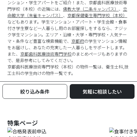
ンション・学生アパートをご紹介！また、京都歯科医療技術専
門学校（本校）の近隣には、
佛教大学（二条キャンパス）
、
立
命館大学（朱雀キャンパス）
、
京都保健衛生専門学校（本校）
などもあります。学生マンション・アパート・学生会館・食事
付き学生寮など一人暮らし用のお部屋探しをするなら、ナジッ
ク学生マンション。エリア・沿線・大学・専門学校・人気テー
マ・条件など豊富な検索機能で、
京都府
の学生マンション情報
をお届けし、あなたの充実した一人暮らしをサポートします。
また、
京都歯科医療技術専門学校
のまとめページもありますの
で、是非参考にしてみてください。
京都歯科医療技術専門学校
（
本校
）の物件一覧は、
衛生士科,技
工士科
の学生向けの物件一覧です。
絞り込み条件
気軽に相談したい
特集ページ