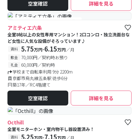
空室確認
詳細を見る
#女性専用
#予約受付中
#空室待ち
アミティエ六条
全室8帖以上の女性専用マンション！2口コンロ・独立洗面台な
ど女性に人気な設備がそろっています♪
5.75
6.15
-
賃料
万円
万円
／月
70,000円／契約時お預り
敷金
60,000円／契約時
礼金
学校まで自転車利用 9分 2200m
京都市烏丸線五条駅 徒歩6分
築17年／RC4階建て
空室確認
詳細を見る
Octhill
全室モニターホン・室内物干し器設置済み！
5.25
7.15
-
賃料
万円
万円
／月