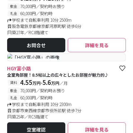
70,000円／契約時お預り
敷金
60,000円／契約時
礼金
学校まで自転車利用 10分 2500m
阪急電鉄京都線京都河原町駅 徒歩6分
築27年／RC8階建て
お問合せ
詳細を見る
#予約受付中
#空室待ち
HGY富小路
全室角部屋！8.5帖以上の広々としたお部屋が魅力的♪
4.55
5.6
-
賃料
万円
万円
／月
70,000円／契約時お預り
敷金
60,000円／契約時
礼金
学校まで自転車利用 10分 2300m
京都市東西線京都市役所前駅 徒歩7分
築25年／RC5階建て
空室確認
詳細を見る