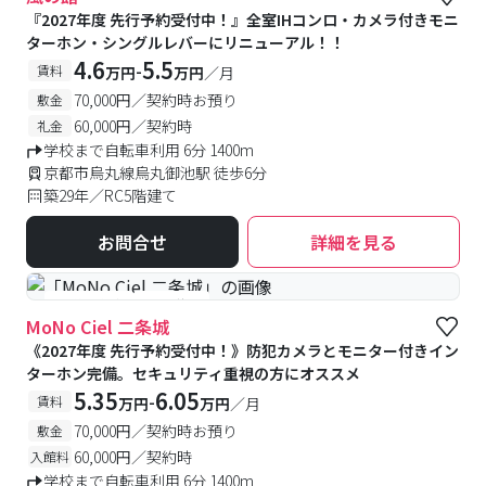
『2027年度 先行予約受付中！』全室IHコンロ・カメラ付きモニ
ターホン・シングルレバーにリニューアル！！
4.6
5.5
-
賃料
万円
万円
／月
70,000円／契約時お預り
敷金
60,000円／契約時
礼金
学校まで自転車利用 6分 1400m
京都市烏丸線烏丸御池駅 徒歩6分
築29年／RC5階建て
お問合せ
詳細を見る
#予約受付中
#空室待ち
MoNo Ciel 二条城
《2027年度 先行予約受付中！》防犯カメラとモニター付きイン
ターホン完備。セキュリティ重視の方にオススメ
5.35
6.05
-
賃料
万円
万円
／月
70,000円／契約時お預り
敷金
60,000円／契約時
入館料
学校まで自転車利用 6分 1400m