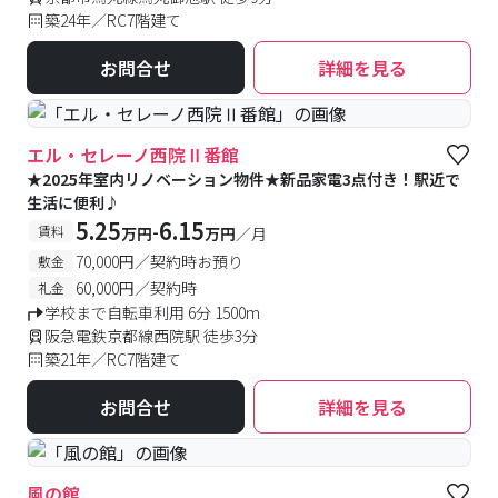
築24年／RC7階建て
お問合せ
詳細を見る
エル・セレーノ西院Ⅱ番館
★2025年室内リノベーション物件★新品家電3点付き！駅近で
生活に便利♪
5.25
6.15
-
賃料
万円
万円
／月
70,000円／契約時お預り
敷金
60,000円／契約時
礼金
学校まで自転車利用 6分 1500m
阪急電鉄京都線西院駅 徒歩3分
築21年／RC7階建て
お問合せ
詳細を見る
風の館