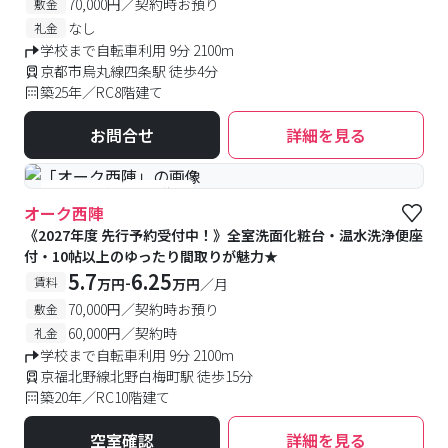
70,000円／契約時お預り
敷金
なし
礼金
学校まで自転車利用 9分 2100m
京都市烏丸線四条駅 徒歩4分
築25年／RC8階建て
お問合せ
詳細を見る
#予約受付中
#空室待ち
オーク西陣
《2027年度 先行予約受付中！》全室洗面化粧台・温水洗浄便座
付・10帖以上のゆったり間取りが魅力★
5.7
6.25
-
賃料
万円
万円
／月
70,000円／契約時お預り
敷金
60,000円／契約時
礼金
学校まで自転車利用 9分 2100m
京福北野線北野白梅町駅 徒歩15分
築20年／RC10階建て
空室確認
詳細を見る