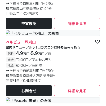
学校まで自転車利用 7分 1700m
京福嵐山本線西院駅 徒歩4分
築26年／RC4階建て
空室確認
詳細を見る
ベルビュー芦刈山
室内リニューアル♪2口ガスコンロ持ち込み可能☆
4.9
5.9
-
賃料
万円
万円
／月
70,000円／契約時お預り
敷金
60,000円／契約時
礼金
学校まで自転車利用 7分 1700m
阪急電鉄京都線大宮駅 徒歩6分
築31年／鉄骨5階建て
お問合せ
詳細を見る