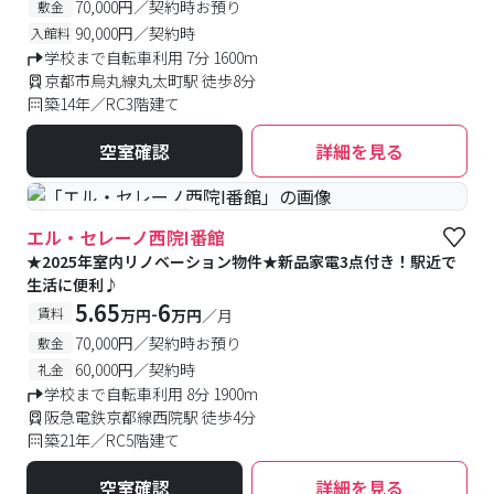
70,000円／契約時お預り
敷金
90,000円／契約時
入館料
学校まで自転車利用 7分 1600m
京都市烏丸線丸太町駅 徒歩8分
築14年／RC3階建て
空室確認
詳細を見る
#予約受付中
#空室待ち
エル・セレーノ西院I番館
★2025年室内リノベーション物件★新品家電3点付き！駅近で
生活に便利♪
5.65
6
-
賃料
万円
万円
／月
70,000円／契約時お預り
敷金
60,000円／契約時
礼金
学校まで自転車利用 8分 1900m
阪急電鉄京都線西院駅 徒歩4分
築21年／RC5階建て
空室確認
詳細を見る