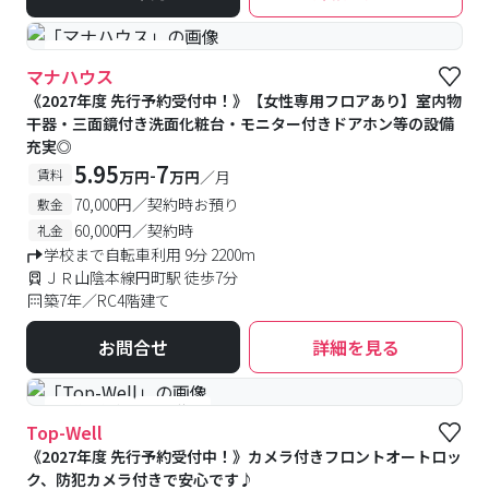
#女性専用フロアあり
マナハウス
《2027年度 先行予約受付中！》【女性専用フロアあり】室内物
干器・三面鏡付き洗面化粧台・モニター付きドアホン等の設備
充実◎
5.95
7
-
賃料
万円
万円
／月
70,000円／契約時お預り
敷金
60,000円／契約時
礼金
学校まで自転車利用 9分 2200m
ＪＲ山陰本線円町駅 徒歩7分
築7年／RC4階建て
お問合せ
詳細を見る
#予約受付中
#空室待ち
Top-Well
《2027年度 先行予約受付中！》カメラ付きフロントオートロッ
ク、防犯カメラ付きで安心です♪