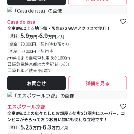
Casa de issa
全室8帖以上☆地下鉄・阪急の２WAYアクセスで便利！
5.9
6.9
-
賃料
万円
万円
／月
70,000円／契約時お預かり
敷金
60,000円／契約時
礼金
学校まで自転車利用 8分 1800m
阪急電鉄京都線大宮駅 徒歩8分
築19年／鉄骨7階建て
お問合せ
詳細を見る
エスポワール京都
全室8帖以上の広々としたお部屋☆徒歩5分圏内にスーパー、コ
ンビニがそろっておりお買い物にも便利な立地です！
5.25
6.3
-
賃料
万円
万円
／月