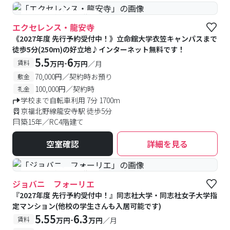
#予約受付中
#空室待ち
エクセレンス・龍安寺
《2027年度 先行予約受付中！》立命館大学衣笠キャンパスまで
徒歩5分(250m)の好立地♪インターネット無料です！
5.5
6
-
賃料
万円
万円
／月
70,000円／契約時お預り
敷金
100,000円／契約時
礼金
学校まで自転車利用 7分 1700m
京福北野線龍安寺駅 徒歩5分
築15年／RC4階建て
空室確認
詳細を見る
#予約受付中
#空室待ち
ジョバニ フォーリエ
『2027年度 先行予約受付中！』同志社大学・同志社女子大学指
定マンション(他校の学生さんも入居可能です)
5.55
6.3
-
賃料
万円
万円
／月