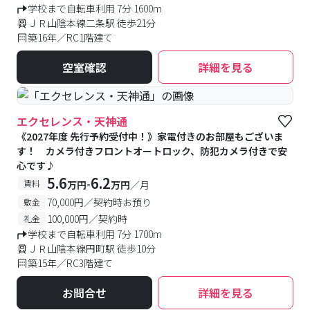
学校まで自転車利用 7分 1600m
ＪＲ山陰本線二条駅 徒歩21分
築16年／RC1階建て
空室確認
詳細を見る
エクセレンス・天神通
《2027年度 先行予約受付中！》家電付きのお部屋もございま
す！ カメラ付きフロントオートロック、防犯カメラ付きで安
心です♪
5.6
6.2
-
賃料
万円
万円
／月
70,000円／契約時お預り
敷金
100,000円／契約時
礼金
学校まで自転車利用 7分 1700m
ＪＲ山陰本線円町駅 徒歩10分
築15年／RC3階建て
お問合せ
詳細を見る