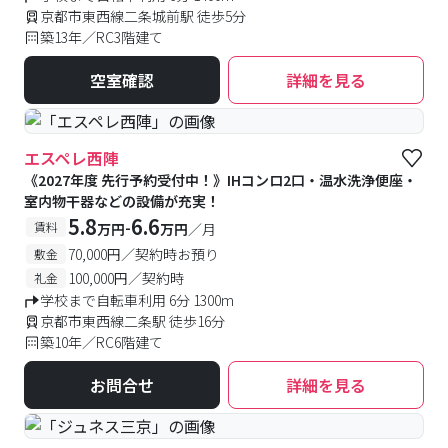
京都市東西線二条城前駅 徒歩5分
築13年／RC3階建て
空室確認
詳細を見る
エスペレ西陣
《2027年度 先行予約受付中！》IHコンロ2口・温水洗浄便座・
室内物干器などの設備が充実！
5.8
6.6
-
賃料
万円
万円
／月
70,000円／契約時お預り
敷金
100,000円／契約時
礼金
学校まで自転車利用 6分 1300m
京都市東西線二条駅 徒歩16分
築10年／RC6階建て
お問合せ
詳細を見る