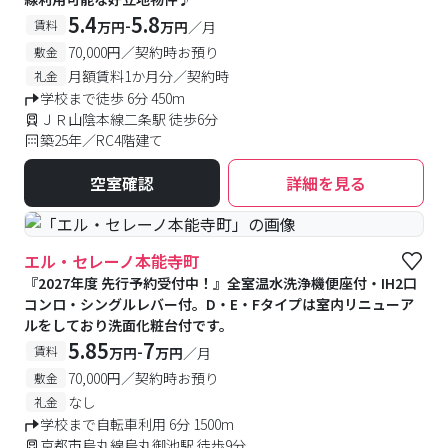
5.4
5.8
-
賃料
万円
万円
／月
70,000円／契約時お預り
敷金
月額賃料1か月分／契約時
礼金
学校まで徒歩 6分 450m
ＪＲ山陰本線二条駅 徒歩6分
築25年／RC4階建て
空室確認
詳細を見る
エル・セレーノ本能寺町
『2027年度 先行予約受付中！』全室温水洗浄機便座付・IH2口
コンロ・シングルレバー付。D・E・Fタイプは室内リニューア
ルをしており洗面化粧台付です。
5.85
7
-
賃料
万円
万円
／月
70,000円／契約時お預り
敷金
なし
礼金
学校まで自転車利用 6分 1500m
京都市烏丸線烏丸御池駅 徒歩9分