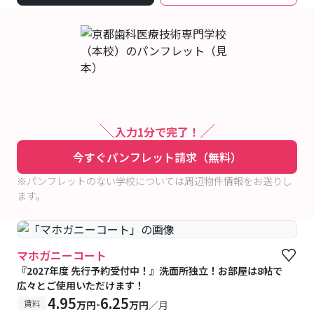
入力1分で完了！
今すぐパンフレット請求（無料）
※パンフレットのない学校については周辺物件情報をお送りし
ます。
マホガニーコート
『2027年度 先行予約受付中！』洗面所独立！お部屋は8帖で
広々とご使用いただけます！
4.95
6.25
-
賃料
万円
万円
／月