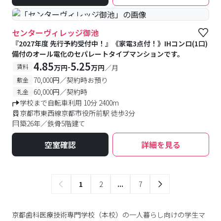
#予約受付中
#空室待ち
センターヴィレッジ御池
『2027年度 先行予約受付中！』《家電3点付！》IHコンロ(1口)
備付のオール電化のセパレートタイプマンションです。
4.85
5.25
-
賃料
万円
万円
／月
70,000円／契約時お預り
敷金
60,000円／契約時
礼金
学校まで自転車利用 10分 2400m
京都市東西線京都市役所前駅 徒歩3分
築26年／鉄骨5階建て
空室確認
詳細を見る
1
2
...
7
京都歯科医療技術専門学校（本校）の一人暮らし向けの学生マ