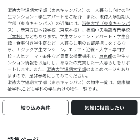
淑徳大学短期大学部（東京キャンパス）の一人暮らし向けの学
生マンション・学生アパートをご紹介！また、淑徳大学短期大
学部（東京キャンパス）の近隣には、
淑徳大学（東京キャンパ
ス）
、
新東方日本語学校（東京本校）
、
板橋中央看護専門学校
（本校）
などもあります。学生マンション・アパート・学生会
館・食事付き学生寮など一人暮らし用のお部屋探しをするな
ら、ナジック学生マンション。エリア・沿線・大学・専門学
校・人気テーマ・条件など豊富な検索機能で、
東京都
の学生マ
ンション情報をお届けし、あなたの充実した一人暮らしをサポ
ートします。また、
淑徳大学短期大学部
のまとめページもあり
ますので、是非参考にしてみてください。
淑徳大学短期大学部
（
東京キャンパス
）の物件一覧は、
健康福
祉学科,こども学科
の学生向けの物件一覧です。
絞り込み条件
気軽に相談したい
特集ページ