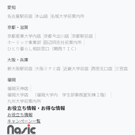
愛知
名古屋駅前店
本山店
名城大学前案内所
京都・滋賀
京都産業大学内店
京都今出川店
京都駅前店
ホーミック事業部
田辺同志社前案内所
ひとり暮らし相談窓口（関西ＴＩＣ）
大阪・兵庫
新大阪駅前店
大阪ミナミ店
近畿大学前店
西宮北口店
三宮店
福岡
福岡天神店
福岡大学店 （福岡大学内 学生部事務室別棟２階）
九州大学前案内所
お役立ち情報・お得な情報
お役立ち情報
キャンペーン一覧