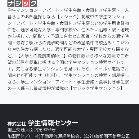
学生マンション・アパート・学生会館・食事付き学生寮・一人
暮らしのお部屋探しなら【ナジック】掲載中の学生マンショ
ン・アパート・学生会館・食事付き学生寮などの学生用賃貸物
件を、通学可能な大学・専門学校や、住みたい沿線・駅・地域
から探して、間取り・予算に合わせた家賃・学校からの通学時
間・最寄り駅からの徒歩時間などの希望条件で絞込み！こだわ
りや条件から探したり、通学可能な大学・専門学校から探すな
ど、【大学との提携実績No.1】の物件数から様々な方法でご希
望の部屋を簡単に探せる全国の学生マンション検索サイトで
す。気になる学生マンションを見つけたら、メールか電話でお
問合せが可能です（無料）。学生マンションの検索・部屋探し
なら、学生マンション・アパート・学生会館・食事付き学生寮
の一人暮らし賃貸情報が満載の【ナジック学生マンション】
国土交通大臣(2)第9054号
加盟団体／(一社)不動産流通経営協会、(公社)首都圏不動産公正