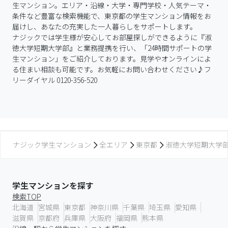
生マンション。エリア・沿線・大学・専門学校・人気テーマ・
条件など豊富な検索機能で、東京都の学生マンション情報をお
届けし、あなたの充実した一人暮らしをサポートします。

ナジックでは学生様が安心してお部屋探しができるように『淑
徳大学短期大学部』と業務提携を行い、「24時間サポートの学
生マンション」をご紹介しております。見学やオンラインによ
る住まい相談も可能です。お気軽にお問い合わせください♪フ
リーダイヤル 0120-356-520
ナジック学生マンション
全エリア
東京都
淑徳大学短期大学
学生マンションを探す
検索TOP
北海道
宮城県
東京都
神奈川県
千葉県
埼玉県
愛知県
滋賀県
京都府
兵庫県
大阪府
福岡県
熊本県