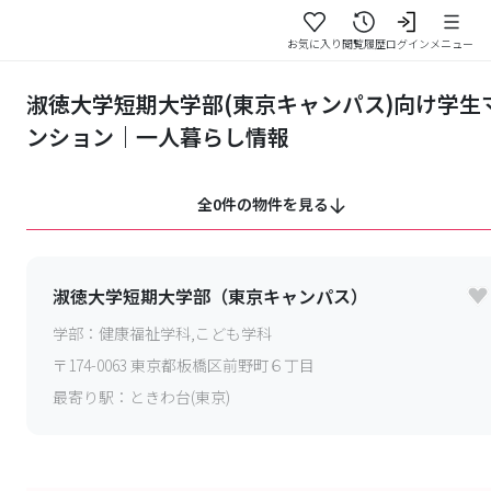
お気に入り
閲覧履歴
ログイン
メニュー
淑徳大学短期大学部(東京キャンパス)向け学生
ンション｜一人暮らし情報
全0件の物件を見る
淑徳大学短期大学部（東京キャンパス）
学部：
健康福祉学科,こども学科
〒
174-0063
東京都板橋区前野町６丁目
最寄り駅：
ときわ台(東京)