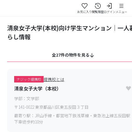
お気に入り
閲覧履歴
ログイン
メニュー
清泉女子大学(本校)向け学生マンション｜一人
らし情報
全27件の物件を見る
提携校とは
ナジック提携校
清泉女子大学（本校）
学部：
文学部
〒
141-0022
東京都品川区東五反田３丁目
最寄り駅：
JR山手線・都営地下鉄浅草線・東急池上線五反田駅
下車徒歩約10分