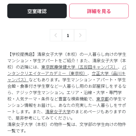
空室確認
詳細を見る
1
【学校提携店】清泉女子大学（本校）の一人暮らし向けの学生
マンション・学生アパートをご紹介！また、清泉女子大学（本
校）の近隣には、
東京医療保健大学（五反田キャンパス）
、
バ
ンタンクリエイターアカデミー（東京校）
、
立正大学（品川キ
ャンパス）
などもあります。学生マンション・アパート・学生
会館・食事付き学生寮など一人暮らし用のお部屋探しをするな
ら、ナジック学生マンション。エリア・沿線・大学・専門学
校・人気テーマ・条件など豊富な検索機能で、
東京都
の学生マ
ンション情報をお届けし、あなたの充実した一人暮らしをサポ
ートします。また、
清泉女子大学
のまとめページもありますの
で、是非参考にしてみてください。
清泉女子大学
（
本校
）の物件一覧は、
文学部
の学生向けの物件
一覧です。