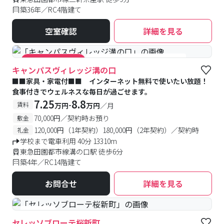
築36年／RC4階建て
空室確認
詳細を見る
#食事付き
#女性専用フロアあり
#キャンペーン実施中
キャンパスヴィレッジ溝の口
■■家具・家電付■■ インターネット無料で使いたい放題！
食事付きでウェルネスな毎日が過ごせます。
7.25
8.8
-
賃料
万円
万円
／月
70,000円／契約時お預り
敷金
120,000円（1年契約）180,000円（2年契約）／契約時
礼金
学校まで電車利用 40分 13310m
東急田園都市線溝の口駅 徒歩6分
築4年／RC14階建て
お問合せ
詳細を見る
#食事付き
セレッソブローテ桜新町