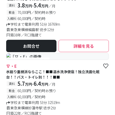
3.8
5.4
-
賃料
万円
万円
／月
70,000円／契約時お預り
敷金
60,000円／契約時
入館料
学校まで電車利用 51分 16769m
東急東横線綱島駅 徒歩12分
築38年／RC3階建て
お問合せ
詳細を見る
#予約受付中
#空室待ち
∇・E
水廻り重視派ならここ！■■温水洗浄便座！独立洗面化粧
台！！バス・トイレ別！！！■■
5.7
6.4
-
賃料
万円
万円
／月
60,000円／契約時お預り
敷金
60,000円／契約時
入館料
学校まで電車利用 53分 32519m
東急東横線妙蓮寺駅 徒歩2分
築22年／RC5階建て