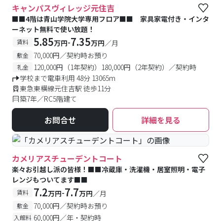
キャンパスヴィレッジ元住吉
■■4階は青山学院大学専用フロア■■ 家具家電付き・インタ
ーネット無料で使い放題！
5.85
7.35
-
賃料
万円
万円
／月
70,000円／契約時お預り
敷金
120,000円（1年契約）180,000円（2年契約）／契約時
礼金
学校まで電車利用 48分 13065m
東急東横線元住吉駅 徒歩11分
築7年／RC5階建て
お問合せ
詳細を見る
カメリアスチューデントコート
楽々お引越し派の皆様！■■冷蔵庫・洗濯機・居室照明・電子
レンジもついてます■■
7.2
7.7
-
賃料
万円
万円
／月
70,000円／契約時お預り
敷金
60,000円／年・契約時
入館料