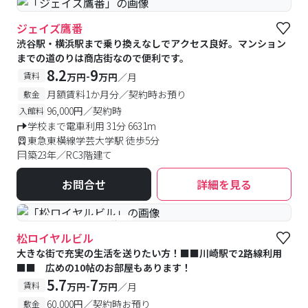
ジェイズ鷹番
渋谷駅・横浜駅まで乗り換えなしでアクセス良好。マンション
までの道のりは商店街なので便利です。
8.2
9
-
賃料
万円
万円
／月
月額賃料1か月分／契約時お預り
敷金
96,000円／契約時
入館料
学校まで電車利用 31分 6631m
東急東横線学芸大学駅 徒歩5分
築23年／RC3階建て
お問合せ
詳細を見る
#予約受付中
#空室待ち
松ロイヤルビル
大きな街で充実の生活を送りたい方！■■川崎駅で2路線利用
■■ 広めの10帖のお部屋もあります！
5.7
7
-
賃料
万円
万円
／月
60,000円／契約時お預り
敷金