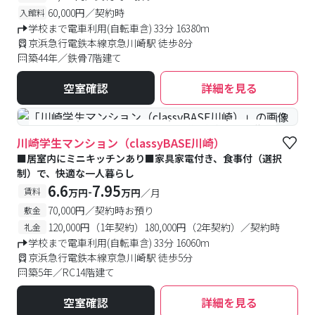
60,000円／契約時
入館料
学校まで電車利用(自転車含) 33分 16380m
京浜急行電鉄本線京急川崎駅 徒歩8分
築44年／鉄骨7階建て
空室確認
詳細を見る
#食事付き
#女性専用フロアあり
#予約受付中
#空室待ち
川崎学生マンション（classyBASE川崎）
■居室内にミニキッチンあり■家具家電付き、食事付（選択
制）で、快適な一人暮らし
6.6
7.95
-
賃料
万円
万円
／月
70,000円／契約時お預り
敷金
120,000円（1年契約）180,000円（2年契約）／契約時
礼金
学校まで電車利用(自転車含) 33分 16060m
京浜急行電鉄本線京急川崎駅 徒歩5分
築5年／RC14階建て
空室確認
詳細を見る