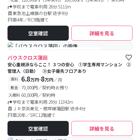
学校まで電車利用 26分 5111m
東急池上線旗の台駅 徒歩9分
築4年／RC9階建て
空室確認
詳細を見る
#女性優先フロアあり
#予約受付中
#空室待ち
バウスクロス蒲田
安心重視派ならここ！ ３つの安心 ①学生専用マンション ②
管理人（日勤） ③女子優先フロアあり
6.8
8
-
賃料
万円
万円
／月
70,000円／契約時お預り
敷金
60,000円／契約時
入館料
学校まで電車利用 29分 11342m
ＪＲ京浜東北・根岸線蒲田駅 徒歩4分
築20年／SRC12階建て
空室確認
詳細を見る