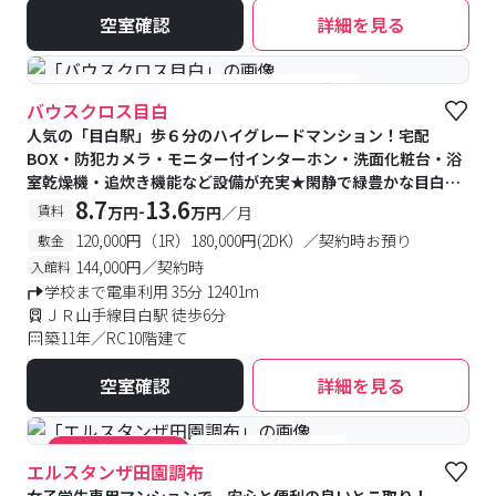
空室確認
詳細を見る
#女性専用フロアあり
#予約受付中
#空室待ち
バウスクロス目白
人気の「目白駅」歩６分のハイグレードマンション！宅配
BOX・防犯カメラ・モニター付インターホン・洗面化粧台・浴
室乾燥機・追炊き機能など設備が充実★閑静で緑豊かな目白エ
リアは住みやすさ抜群♪
8.7
13.6
-
賃料
万円
万円
／月
120,000円（1R）180,000円(2DK）／契約時お預り
敷金
144,000円／契約時
入館料
学校まで電車利用 35分 12401m
ＪＲ山手線目白駅 徒歩6分
築11年／RC10階建て
空室確認
詳細を見る
#食事付き
#女性専用
#キャンペーン実施中
エルスタンザ田園調布