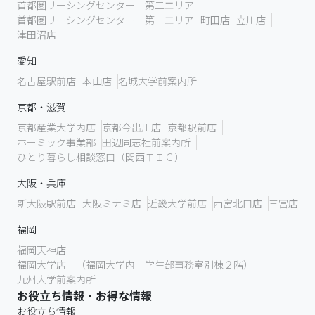
首都圏リーシングセンター 第二エリア
首都圏リーシングセンター 第一エリア
町田店
立川店
津田沼店
愛知
名古屋駅前店
本山店
名城大学前案内所
京都・滋賀
京都産業大学内店
京都今出川店
京都駅前店
ホーミック事業部
田辺同志社前案内所
ひとり暮らし相談窓口（関西ＴＩＣ）
大阪・兵庫
新大阪駅前店
大阪ミナミ店
近畿大学前店
西宮北口店
三宮店
福岡
福岡天神店
福岡大学店 （福岡大学内 学生部事務室別棟２階）
九州大学前案内所
お役立ち情報・お得な情報
お役立ち情報