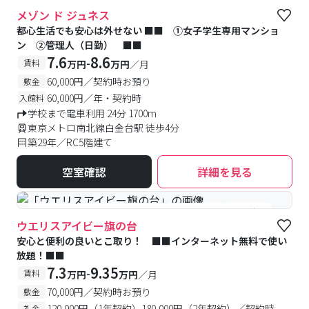
#女性専用
#予約受付中
#空室待ち
メゾン ド ジュネス
都心生活でも安心は外せない ■■ ①女子学生専用マンショ
ン ②管理人（日勤） ■■
7.6
8.6
-
賃料
万円
万円
／月
60,000円／契約時お預り
敷金
60,000円／年・契約時
入館料
学校まで電車利用 24分 1700m
東京メトロ南北線白金台駅 徒歩4分
築29年／RC5階建て
空室確認
詳細を見る
#食事付き
#女性専用フロアあり
#予約受付中
#空室待ち
ウエリスアイビー旗の台
安心と便利の良いとこ取り！ ■■インターネット無料で使い
放題！■■
7.3
9.35
-
賃料
万円
万円
／月
70,000円／契約時お預り
敷金
120,000円（1年契約）180,000円（2年契約）／契約時
礼金