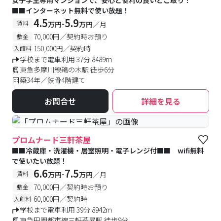
女子学生専用マンションで、安心と便利の良いとこ取り！
■■インターネット無料で使い放題！
4.5
5.9
-
賃料
万円
万円
／月
70,000円／契約時お預り
敷金
150,000円／契約時
入館料
学校まで電車利用 37分 8489m
東急多摩川線鵜の木駅 徒歩6分
築34年／鉄骨4階建て
お問合せ
詳細を見る
#予約受付中
#空室待ち
プロムナード三軒茶屋
■■冷蔵庫・洗濯機・居室照明・電子レンジ付■■ wifi無料
で使いたい放題！
6.6
7.5
-
賃料
万円
万円
／月
70,000円／契約時お預り
敷金
60,000円／契約時
入館料
学校まで電車利用 39分 8942m
東急田園都市線三軒茶屋駅 徒歩9分