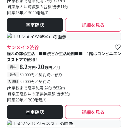
学校まで電車利用 23分 3237m
東急大井町線旗の台駅 徒歩11分
築16年／RC10階建て
空室確認
詳細を見る
#予約受付中
#空室待ち
サンメイツ渋谷
憧れの都心生活 ■■渋谷が生活範囲■■ 1階はコンビニエン
スストアで便利！
8.2
20
-
賃料
万円
万円
／月
60,000円／契約時お預り
敷金
60,000円／契約時
入館料
学校まで電車利用 24分 5632m
京王電鉄井の頭線神泉駅 徒歩3分
築29年／RC9階建て
空室確認
詳細を見る