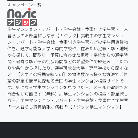
キャンペーン一覧
学生マンション・アパート・学生会館・食事付き学生寮・一人
暮らしのお部屋探しなら【ナジック】掲載中の学生マンショ
ン・アパート・学生会館・食事付き学生寮などの学生用賃貸物
件を、通学可能な大学・専門学校や、住みたい沿線・駅・地域
から探して、間取り・予算に合わせた家賃・学校からの通学時
間・最寄り駅からの徒歩時間などの希望条件で絞込み！こだわ
りや条件から探したり、通学可能な大学・専門学校から探すな
ど、【大学との提携実績No.1】の物件数から様々な方法でご希
望の部屋を簡単に探せる全国の学生マンション検索サイトで
す。気になる学生マンションを見つけたら、メールか電話でお
問合せが可能です（無料）。学生マンションの検索・部屋探し
なら、学生マンション・アパート・学生会館・食事付き学生寮
の一人暮らし賃貸情報が満載の【ナジック学生マンション】