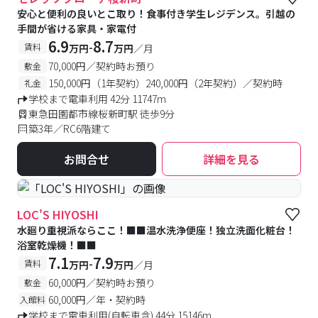
安心と便利の良いとこ取り！食事付き学生レジデンス。引越の
手間が省ける家具・家電付
6.9
8.7
-
賃料
万円
万円
／月
70,000円／契約時お預り
敷金
150,000円（1年契約）240,000円（2年契約）／契約時
礼金
学校まで電車利用 42分 11747m
東急田園都市線桜新町駅 徒歩9分
築3年／RC6階建て
お問合せ
詳細を見る
LOC'S HIYOSHI
水廻り重視派ならここ！■■温水洗浄便座！独立洗面化粧台！
浴室乾燥機！■■
7.1
7.9
-
賃料
万円
万円
／月
60,000円／契約時お預り
敷金
60,000円／年・契約時
入館料
学校まで電車利用(自転車含) 44分 15146m