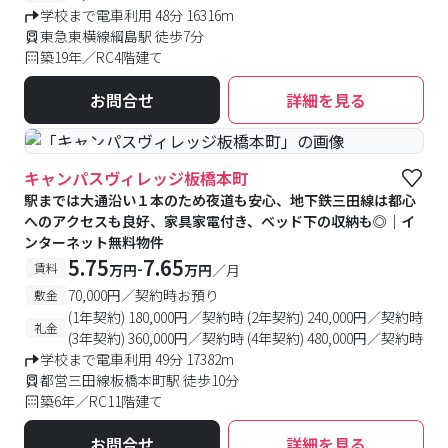
学校まで電車利用 48分 16316m
東急東横線綱島駅 徒歩7分
築19年／RC4階建て
お問合せ
詳細を見る
#食事付き
キャンパスヴィレッジ板橋本町
駅までは大通沿い１本のため夜道も安心、地下鉄三田線は都心
へのアクセスも良好、家具家電付き、ベッド下の収納も◎｜イ
ンターネット無料物件
5.75
7.65
-
賃料
万円
万円
／月
70,000円／契約時お預り
敷金
(1年契約) 180,000円／契約時 (2年契約) 240,000円／契約時
礼金
(3年契約) 360,000円／契約時 (4年契約) 480,000円／契約時
学校まで電車利用 49分 17382m
都営三田線板橋本町駅 徒歩10分
築6年／RC11階建て
お問合せ
詳細を見る