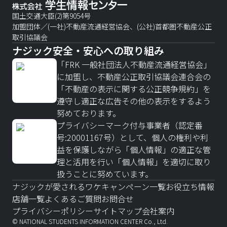
国土交通大臣(2)第9054号
加盟団体／(一社)不動産流通経営協会、(公社)首都圏不動産公正
取引協議会
ナジック安全・安心への取り組み
「FRK 一般社団法人不動産流通経営協会」
に加盟し、不動産公正取引協議会連合会の
「不動産の表示に関する公正競争規約」を
遵守し適正な広告その他の表示をするよう
努めております。
プライバシーマーク付与事業者（認定番
号:20001167号）として、個人の権利や利
益を保護しながら「個人情報」の適正な管
理と活用を行い「個人情報」を適切に取り
扱うことに努めています。
ナジックが愛されるワケ
キャンペーン一覧
お役立ち情報
店舗一覧
よくあるご質問
お問合せ
プライバシーポリシー
サイトマップ
会社案内
© NATIONAL STUDENTS INFORMATION CENTER Co., Ltd.