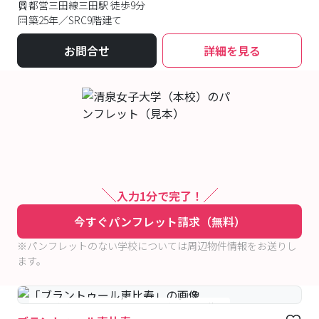
都営三田線三田駅 徒歩9分
築25年／SRC9階建て
お問合せ
詳細を見る
入力1分で完了！
今すぐパンフレット請求（無料）
※パンフレットのない学校については周辺物件情報をお送りし
ます。
#女性優先フロアあり
#予約受付中
#空室待ち