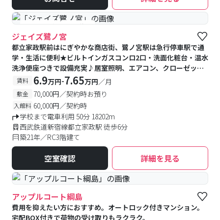
#予約受付中
#空室待ち
ジェイズ鷺ノ宮
都立家政駅前はにぎやかな商店街、鷺ノ宮駅は急行停車駅で通
学・生活に便利★ビルトインガスコンロ2口・洗面化粧台・温水
洗浄便座つきで設備充実♪居室照明、エアコン、クローゼット
が備え付け♪エントランスに宅配BOX完備♪
6.9
7.65
-
賃料
万円
万円
／月
70,000円／契約時お預り
敷金
60,000円／契約時
入館料
学校まで電車利用 50分 18202m
西武鉄道新宿線都立家政駅 徒歩6分
築21年／RC3階建て
空室確認
詳細を見る
アップルコート綱島
費用を抑えたい方におすすめ。オートロック付きマンション。
宅配BOX付きで荷物の受け取りもラクラク。