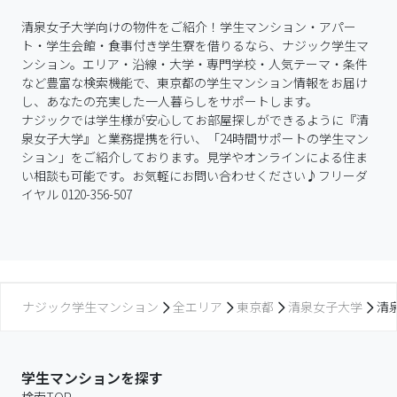
清泉女子大学向けの物件をご紹介！学生マンション・アパー
ト・学生会館・食事付き学生寮を借りるなら、ナジック学生マ
ンション。エリア・沿線・大学・専門学校・人気テーマ・条件
など豊富な検索機能で、東京都の学生マンション情報をお届け
し、あなたの充実した一人暮らしをサポートします。

ナジックでは学生様が安心してお部屋探しができるように『清
泉女子大学』と業務提携を行い、「24時間サポートの学生マン
ション」をご紹介しております。見学やオンラインによる住ま
い相談も可能です。お気軽にお問い合わせください♪フリーダ
イヤル 0120-356-507
ナジック学生マンション
全エリア
東京都
清泉女子大学
清
学生マンションを探す