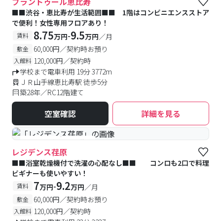
ブラントゥール恵比寿
■■渋谷・恵比寿が生活範囲■■ 1階はコンビニエンスストア
で便利！女性専用フロアあり！
8.75
9.5
-
賃料
万円
万円
／月
60,000円／契約時お預り
敷金
120,000円／契約時
入館料
学校まで電車利用 19分 3772m
ＪＲ山手線恵比寿駅 徒歩5分
築28年／RC12階建て
空室確認
詳細を見る
#予約受付中
#空室待ち
レジデンス荏原
■■浴室乾燥機付で洗濯の心配なし■■ コンロも2口で料理
ビギナーも使いやすい！
7
9.2
-
賃料
万円
万円
／月
60,000円／契約時お預り
敷金
120,000円／契約時
入館料