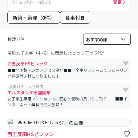
変更
絞り込み条件・指定なし
新築・築浅（0件）
食事付き
棟数27件
清泉女子大学（本校）
に関連したピックアップ物件
西五反田HSビレッジ
■■地下鉄・JRのアクセス良好■■ 全室リフォームでフローリン
グ調硬質床材になりました！
#
食事付き
#
女性専用
エルスタンザ田園調布
女子学生専用マンションで、安心と便利の良いとこ取り！ ■■イ
ンターネット無料で使い放題！
#予約受付中
#空室待ち
西五反田HSビレッジ