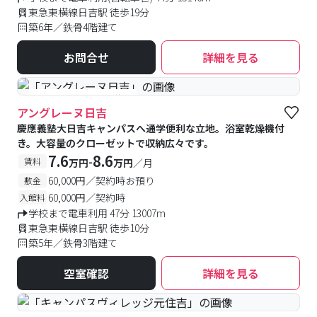
東急東横線日吉駅 徒歩19分
築6年／鉄骨4階建て
お問合せ
詳細を見る
#予約受付中
#空室待ち
アングレーヌ日吉
慶應義塾大日吉キャンパスへ通学便利な立地。浴室乾燥機付
き。大容量のクローゼットで収納広々です。
7.6
8.6
-
賃料
万円
万円
／月
60,000円／契約時お預り
敷金
60,000円／契約時
入館料
学校まで電車利用 47分 13007m
東急東横線日吉駅 徒歩10分
築5年／鉄骨3階建て
空室確認
詳細を見る
#女性専用フロアあり