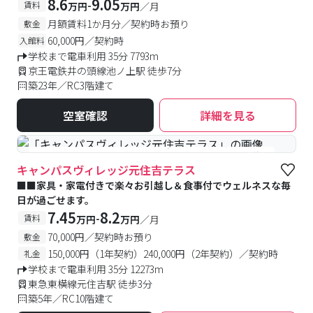
大生など渋谷周辺の学生にもオススメ♪
8.6
9.05
-
賃料
万円
万円
／月
月額賃料1か月分／契約時お預り
敷金
60,000円／契約時
入館料
学校まで電車利用 35分 7793m
京王電鉄井の頭線池ノ上駅 徒歩7分
築23年／RC3階建て
空室確認
詳細を見る
#食事付き
#女性専用フロアあり
#予約受付中
#空室待ち
キャンパスヴィレッジ元住吉テラス
■■家具・家電付きで楽々お引越し＆食事付でウェルネスな毎
日が過ごせます。
7.45
8.2
-
賃料
万円
万円
／月
70,000円／契約時お預り
敷金
150,000円（1年契約）240,000円（2年契約）／契約時
礼金
学校まで電車利用 35分 12273m
東急東横線元住吉駅 徒歩3分
築5年／RC10階建て