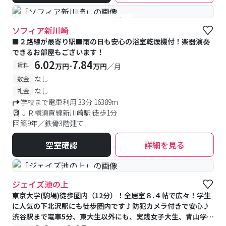
#女性専用
#予約受付中
#空室待ち
ソフィア新川崎
■２路線が最寄り駅■雨の日も安心の浴室乾燥機付！楽器演奏
できるお部屋もございます！
6.02
7.84
-
賃料
万円
万円
／月
なし
敷金
なし
礼金
学校まで電車利用 33分 16389m
ＪＲ横須賀線新川崎駅 徒歩1分
築9年／鉄骨3階建て
空室確認
詳細を見る
#予約受付中
#空室待ち
ジェイズ池の上
東京大学(駒場)徒歩圏内（12分）！全居室８.４帖で広々！学生
に人気の下北沢駅にも徒歩圏内です♪防犯カメラ付きで安心♪
渋谷駅まで電車5分、東大生以外にも、実践女子大生、青山学院