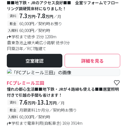
■■地下鉄・JRのアクセス良好■■ 全室リフォームでフロー
リング調硬質床材になりました！
7.3
7.8
-
賃料
万円
万円
／月
60,000円／契約時お預り
敷金
60,000円／契約時
入館料
学校まで徒歩 15分 1200m
東急池上線大崎広小路駅 徒歩3分
築23年／RC7階建て
空室確認
詳細を見る
FCプレミール三田
憧れの都心生活■■地下鉄・JRが４路線も使える■■居室照明
付きで引越の手間も省けます！
7.6
13.1
-
賃料
万円
万円
／月
月額賃料1か月分／契約時お預り
敷金
60,000円／契約時
入館料
学校まで電車利用(自転車含) 16分 3914m