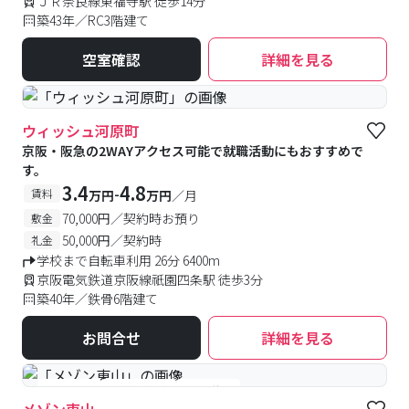
ＪＲ奈良線東福寺駅 徒歩14分
築43年／RC3階建て
空室確認
詳細を見る
ウィッシュ河原町
京阪・阪急の2WAYアクセス可能で就職活動にもおすすめで
す。
3.4
4.8
-
賃料
万円
万円
／月
70,000円／契約時お預り
敷金
50,000円／契約時
礼金
学校まで自転車利用 26分 6400m
京阪電気鉄道京阪線祇園四条駅 徒歩3分
築40年／鉄骨6階建て
お問合せ
詳細を見る
#女性専用
#予約受付中
#空室待ち