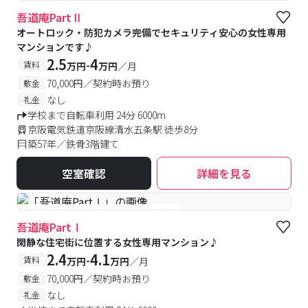
#女性専用
#予約受付中
#空室待ち
吾道庵PartⅡ
オートロック・防犯カメラ完備でセキュリティ安心の女性専用
マンションです♪
2.5
4
-
賃料
万円
万円
／月
70,000円／契約時お預り
敷金
なし
礼金
学校まで自転車利用 24分 6000m
京阪電気鉄道京阪線清水五条駅 徒歩8分
築57年／鉄骨3階建て
空室確認
詳細を見る
#女性専用
#予約受付中
#空室待ち
吾道庵PartⅠ
閑静な住宅街に位置する女性専用マンション♪
2.4
4.1
-
賃料
万円
万円
／月
70,000円／契約時お預り
敷金
なし
礼金