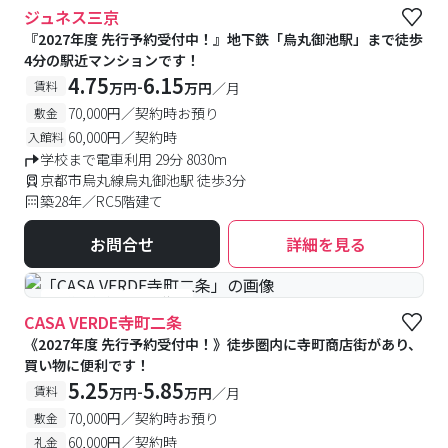
ジュネス三京
『2027年度 先行予約受付中！』地下鉄「烏丸御池駅」まで徒歩
4分の駅近マンションです！
4.75
6.15
-
賃料
万円
万円
／月
70,000円／契約時お預り
敷金
60,000円／契約時
入館料
学校まで電車利用 29分 8030m
京都市烏丸線烏丸御池駅 徒歩3分
築28年／RC5階建て
お問合せ
詳細を見る
#予約受付中
#空室待ち
CASA VERDE寺町二条
《2027年度 先行予約受付中！》徒歩圏内に寺町商店街があり、
買い物に便利です！
5.25
5.85
-
賃料
万円
万円
／月
70,000円／契約時お預り
敷金
60,000円／契約時
礼金