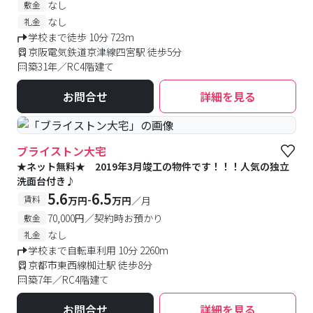
なし
敷金
なし
礼金
学校まで徒歩 10分 723m
京阪電気鉄道京津線四宮駅 徒歩5分
築31年／RC4階建て
お問合せ
詳細を見る
ブライストン大宅
★ネット無料★ 2019年3月竣工の物件です！！！人気の独立
洗面台付き♪
5.6
6.5
-
賃料
万円
万円
／月
70,000円／契約時お預かり
敷金
なし
礼金
学校まで自転車利用 10分 2260m
京都市東西線椥辻駅 徒歩8分
築7年／RC4階建て
お問合せ
詳細を見る