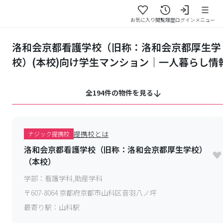
お気に入り
閲覧履歴
ログイン
メニュー
洛和会京都看護学校（旧称：洛和会京都厚生学
校）(本校)向け学生マンション｜一人暮らし情
全194件の物件を見る
提携校とは
ナジック提携校
洛和会京都看護学校（旧称：洛和会京都厚生学校）
（本校）
学部：
看護学科,助産学科
〒
607-8064
京都府京都市山科区音羽八ノ坪
最寄り駅：
山科駅