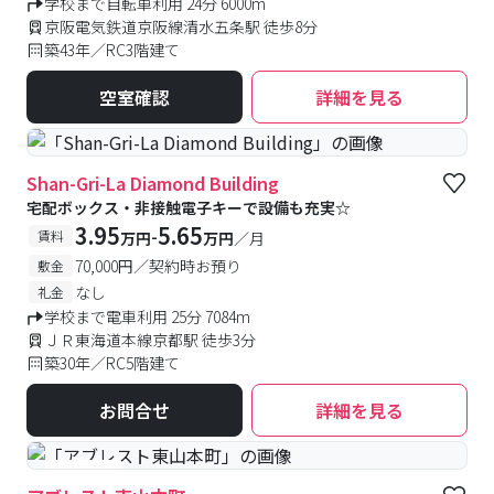
学校まで自転車利用 24分 6000m
京阪電気鉄道京阪線清水五条駅 徒歩8分
築43年／RC3階建て
空室確認
詳細を見る
Shan-Gri-La Diamond Building
宅配ボックス・非接触電子キーで設備も充実☆
3.95
5.65
-
賃料
万円
万円
／月
70,000円／契約時お預り
敷金
なし
礼金
学校まで電車利用 25分 7084m
ＪＲ東海道本線京都駅 徒歩3分
築30年／RC5階建て
お問合せ
詳細を見る
#女性専用