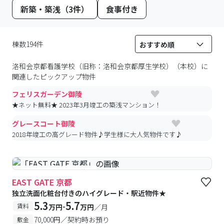
新築・築浅（3件）
食事付き
棟数194件
洛和会京都看護学校（旧称：洛和会京都厚生学校）（本校）
に
関連したピックアップ物件
フェリスガーデン御陵
★ネット無料★ 2023年3月竣工の築浅マンション！
グレースコート御陵
2018年竣工の高グレード物件♪学生様に大人気物件です♪
#予約受付中
#空室待ち
EAST GATE 京都
独立洗面化粧台付きのハイグレード・駅近物件★
5.3
5.7
-
賃料
万円
万円
／月
70,000円／契約時お預り
敷金