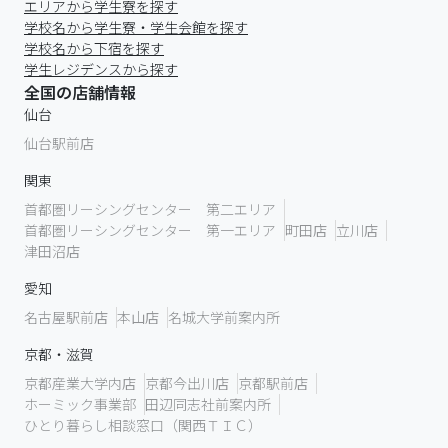
エリアから学生寮を探す
学校名から学生寮・学生会館を探す
学校名から下宿を探す
学生レジデンスから探す
全国の店舗情報
仙台
仙台駅前店
関東
首都圏リーシングセンター 第二エリア
首都圏リーシングセンター 第一エリア
町田店
立川店
津田沼店
愛知
名古屋駅前店
本山店
名城大学前案内所
京都・滋賀
京都産業大学内店
京都今出川店
京都駅前店
ホーミック事業部
田辺同志社前案内所
ひとり暮らし相談窓口（関西ＴＩＣ）