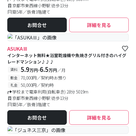
京都市東西線小野駅 徒歩13分
築5年／鉄骨3階建て
お問合せ
詳細を見る
ASUKAⅢ
インターネット無料★浴室乾燥機や魚焼きグリル付きのハイグ
レードマンション♪♪♪
5.9
6.5
-
賃料
万円
万円
／月
70,000円／契約時お預り
敷金
50,000円／契約時
礼金
学校まで電車利用(自転車含) 28分 5019m
京都市東西線小野駅 徒歩13分
築5年／鉄骨3階建て
お問合せ
詳細を見る