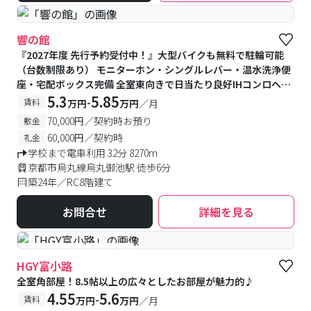
響の館
『2027年度 先行予約受付中！』⼤型バイクも無料で駐輪可能
（台数制限あり） モニターホン・シングルレバー・温⽔洗浄便
座・宅配ボックス完備 全室東向きで⽇当たり良好IHコンロへリ
ニューアル！
5.3
5.85
-
賃料
万円
万円
／月
70,000円／契約時お預り
敷金
60,000円／契約時
礼金
学校まで電車利用 32分 8270m
京都市烏丸線烏丸御池駅 徒歩6分
築24年／RC8階建て
お問合せ
詳細を見る
#予約受付中
#空室待ち
HGY富小路
全室角部屋！8.5帖以上の広々としたお部屋が魅力的♪
4.55
5.6
-
賃料
万円
万円
／月