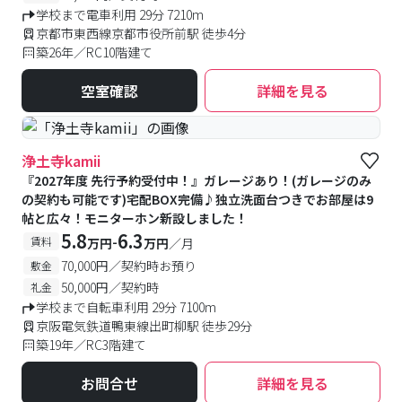
学校まで電車利用 29分 7210m
京都市東西線京都市役所前駅 徒歩4分
築26年／RC10階建て
空室確認
詳細を見る
浄土寺kamii
『2027年度 先行予約受付中！』ガレージあり！(ガレージのみ
の契約も可能です)宅配BOX完備♪独立洗面台つきでお部屋は9
帖と広々！モニターホン新設しました！
5.8
6.3
-
賃料
万円
万円
／月
70,000円／契約時お預り
敷金
50,000円／契約時
礼金
学校まで自転車利用 29分 7100m
京阪電気鉄道鴨東線出町柳駅 徒歩29分
築19年／RC3階建て
お問合せ
詳細を見る