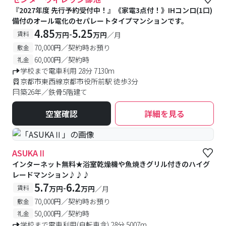
『2027年度 先行予約受付中！』《家電3点付！》IHコンロ(1口)
備付のオール電化のセパレートタイプマンションです。
4.85
5.25
-
賃料
万円
万円
／月
70,000円／契約時お預り
敷金
60,000円／契約時
礼金
学校まで電車利用 28分 7130m
京都市東西線京都市役所前駅 徒歩3分
築26年／鉄骨5階建て
空室確認
詳細を見る
ASUKAⅡ
インターネット無料★浴室乾燥機や魚焼きグリル付きのハイグ
レードマンション♪♪♪
5.7
6.2
-
賃料
万円
万円
／月
70,000円／契約時お預り
敷金
50,000円／契約時
礼金
学校まで電車利用(自転車含) 28分 5007m