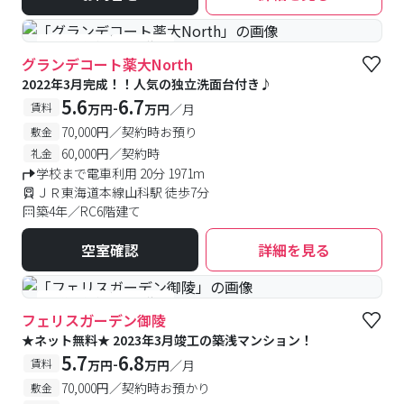
#予約受付中
#空室待ち
グランデコート薬大North
2022年3月完成！！人気の独立洗面台付き♪
5.6
6.7
-
賃料
万円
万円
／月
70,000円／契約時お預り
敷金
60,000円／契約時
礼金
学校まで電車利用 20分 1971m
ＪＲ東海道本線山科駅 徒歩7分
築4年／RC6階建て
空室確認
詳細を見る
#予約受付中
#空室待ち
フェリスガーデン御陵
★ネット無料★ 2023年3月竣工の築浅マンション！
5.7
6.8
-
賃料
万円
万円
／月
70,000円／契約時お預かり
敷金