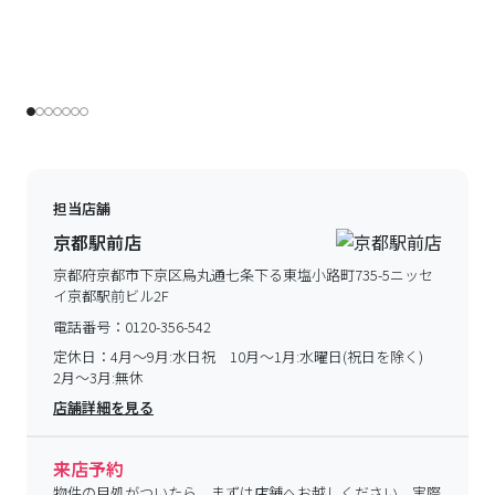
担当店舗
京都駅前店
京都府京都市下京区烏丸通七条下る東塩小路町735-5ニッセ
イ京都駅前ビル2F
電話番号：
0120-356-542
定休日：
4月～9月:水日祝 10月～1月:水曜日(祝日を除く)
2月～3月:無休
店舗詳細を見る
来店予約
物件の目処がついたら、まずは店舗へお越しください。実際