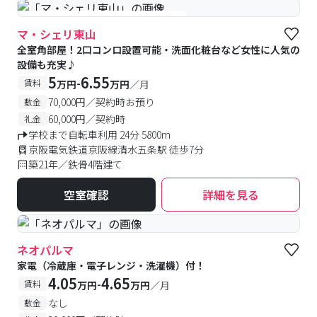
#女性専用
#予約受付中
#空室待ち
マ・シェリ東山
全室角部屋！2口コンロ設置可能・洗面化粧台など女性に人気の
設備も充実♪
5
6.55
-
賃料
万円
万円
／月
70,000円／契約時お預り
敷金
60,000円／契約時
礼金
学校まで自転車利用 24分 5800m
京阪電気鉄道京阪線清水五条駅 徒歩7分
築21年／鉄骨4階建て
空室確認
詳細を見る
ネオパルマ
家電（冷蔵庫・電子レンジ・洗濯機）付！
4.05
4.65
-
賃料
万円
万円
／月
なし
敷金