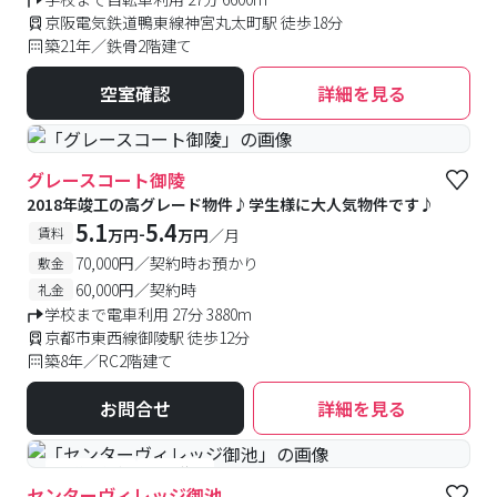
京阪電気鉄道鴨東線神宮丸太町駅 徒歩18分
築21年／鉄骨2階建て
空室確認
詳細を見る
グレースコート御陵
2018年竣工の高グレード物件♪学生様に大人気物件です♪
5.1
5.4
-
賃料
万円
万円
／月
70,000円／契約時お預かり
敷金
60,000円／契約時
礼金
学校まで電車利用 27分 3880m
京都市東西線御陵駅 徒歩12分
築8年／RC2階建て
お問合せ
詳細を見る
#予約受付中
#空室待ち
センターヴィレッジ御池