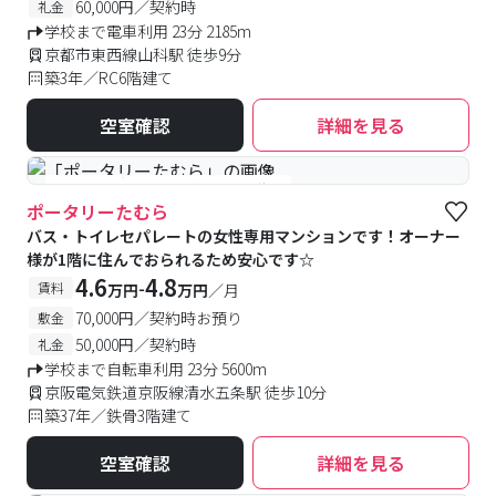
60,000円／契約時
礼金
学校まで電車利用 23分 2185m
京都市東西線山科駅 徒歩9分
築3年／RC6階建て
空室確認
詳細を見る
#女性専用
#予約受付中
#空室待ち
ポータリーたむら
バス・トイレセパレートの女性専用マンションです！オーナー
様が1階に住んでおられるため安心です☆
4.6
4.8
-
賃料
万円
万円
／月
70,000円／契約時お預り
敷金
50,000円／契約時
礼金
学校まで自転車利用 23分 5600m
京阪電気鉄道京阪線清水五条駅 徒歩10分
築37年／鉄骨3階建て
空室確認
詳細を見る