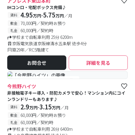
アブレスト東山本町
IHコンロ・宅配ボックス完備♪
4.95
5.75
-
賃料
万円
万円
／月
70,000円／契約時お預り
敷金
60,000円／契約時
礼金
学校まで自転車利用 25分 6200m
京阪電気鉄道京阪線清水五条駅 徒歩4分
築29年／RC5階建て
お問合せ
詳細を見る
#女性専用
#予約受付中
#空室待ち
今熊野ハイツ
非接触電子キー導入・防犯カメラで安心！マンション内にコイ
ンランドリーもあります♪
2.9
3.15
-
賃料
万円
万円
／月
60,000円／契約時お預り
敷金
60,000円／契約時
礼金
学校まで自転車利用 26分 6400m