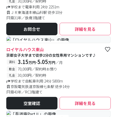
30,000円／契約時
礼金
学校まで電車利用 24分 2251m
ＪＲ東海道本線山科駅 徒歩10分
築31年／鉄骨3階建て
お問合せ
詳細を見る
#女性専用
#予約受付中
#空室待ち
ロイヤルハウス東山
京都女子大学まで徒歩2分の女性専用マンションです♪
3.15
5.05
-
賃料
万円
万円
／月
70,000円／契約時お預り
敷金
30,000円／契約時
礼金
学校まで自転車利用 24分 5800m
京阪電気鉄道京阪線七条駅 徒歩14分
築43年／RC3階建て
空室確認
詳細を見る