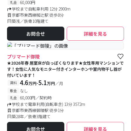
60,000円
礼金
学校まで自転車利用 12分 2900m
京都市東西線椥辻駅 徒歩8分
築浅／鉄骨10階建て
お問合せ
詳細を見る
#女性専用
プリマード御陵
★2026年春 居室床が白っぽくなります★女性専用マンションで
す！女性に人気なモニター付きインターホンや室内物干し器が
付いています！
4.6
5.1
-
賃料
万円
万円
／月
なし
敷金
60,000円／契約時
礼金
学校まで電車利用(自転車含) 13分 3572m
京都市東西線御陵駅 徒歩1分
築28年／鉄骨3階建て
お問合せ
詳細を見る