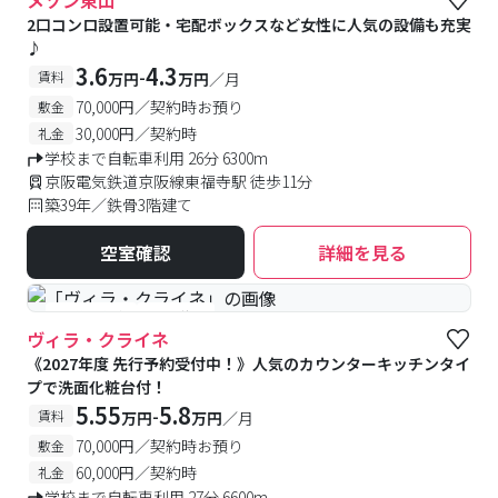
メゾン東山
2口コンロ設置可能・宅配ボックスなど女性に人気の設備も充実
♪
3.6
4.3
-
賃料
万円
万円
／月
70,000円／契約時お預り
敷金
30,000円／契約時
礼金
学校まで自転車利用 26分 6300m
京阪電気鉄道京阪線東福寺駅 徒歩11分
築39年／鉄骨3階建て
空室確認
詳細を見る
#予約受付中
#空室待ち
ヴィラ・クライネ
《2027年度 先行予約受付中！》人気のカウンターキッチンタイ
プで洗面化粧台付！
5.55
5.8
-
賃料
万円
万円
／月
70,000円／契約時お預り
敷金
60,000円／契約時
礼金
学校まで自転車利用 27分 6600m