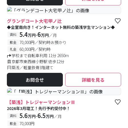
#築浅
グランデコート大宅甲ノ辻
◆全室南向き！インターネット無料の築浅学生マンション◆
5.4
6
-
賃料
万円
万円
／月
70,000円／契約時お預かり
敷金
60,000円／契約時
礼金
学校まで自転車利用 11分 2650m
京都市東西線小野駅 徒歩12分
築浅／軽量鉄骨3階建て
お問合せ
詳細を見る
#築浅
【築浅】トレジャーマンションⅢ
2026年3月竣工！先行予約受付中！
5.6
6.5
-
賃料
万円
万円
／月
70,000円
敷金