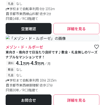
なし
礼金
学校まで自転車利用 6分 1351m
京都市東西線山科駅 徒歩1分
築14年／RC8階建て
空室確認
詳細を見る
メゾン・ド・ルポーゼ
東向き・南向きで日当たり良好です♪敷金・礼金無しのリーズ
ナブルなマンションです！
4.1
4.9
-
賃料
万円
万円
／月
なし
敷金
なし
礼金
学校まで自転車利用 10分 2315m
京都市東西線御陵駅 徒歩17分
築30年／RC3階建て
お問合せ
詳細を見る