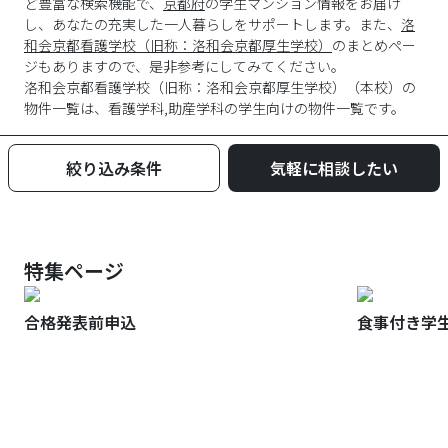
ど豊富な検索機能で、
京都府
の学生マンション情報をお届け
し、あなたの充実した一人暮らしをサポートします。また、
洛
和会京都看護学校（旧称：洛和会京都厚生学校）
のまとめペー
ジもありますので、是非参考にしてみてください。
洛和会京都看護学校（旧称：洛和会京都厚生学校）
（
本校
）の
物件一覧は、
看護学科,助産学科
の学生向けの物件一覧です。
絞り込み条件
気軽に相談したい
特集ページ
合格発表前申込
食事付き学