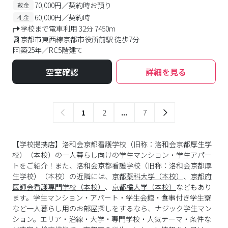
70,000円／契約時お預り
敷金
60,000円／契約時
礼金
学校まで電車利用 32分 7450m
京都市東西線京都市役所前駅 徒歩7分
築25年／RC5階建て
空室確認
詳細を見る
1
2
...
7
【学校提携店】洛和会京都看護学校（旧称：洛和会京都厚生学
校）（本校）の一人暮らし向けの学生マンション・学生アパー
トをご紹介！また、洛和会京都看護学校（旧称：洛和会京都厚
生学校）（本校）の近隣には、
京都薬科大学（本校）
、
京都府
医師会看護専門学校（本校）
、
京都橘大学（本校）
などもあり
ます。学生マンション・アパート・学生会館・食事付き学生寮
など一人暮らし用のお部屋探しをするなら、ナジック学生マン
ション。エリア・沿線・大学・専門学校・人気テーマ・条件な