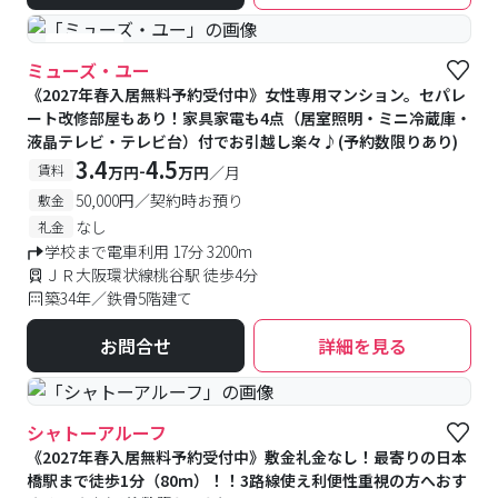
#女性専用
ミューズ・ユー
《2027年春入居無料予約受付中》女性専用マンション。セパレ
ート改修部屋もあり！家具家電も4点（居室照明・ミニ冷蔵庫・
液晶テレビ・テレビ台）付でお引越し楽々♪(予約数限りあり)
3.4
4.5
-
賃料
万円
万円
／月
50,000円／契約時お預り
敷金
なし
礼金
学校まで電車利用 17分 3200m
ＪＲ大阪環状線桃谷駅 徒歩4分
築34年／鉄骨5階建て
お問合せ
詳細を見る
シャトーアルーフ
《2027年春入居無料予約受付中》敷金礼金なし！最寄りの日本
橋駅まで徒歩1分（80ｍ）！！3路線使え利便性重視の方へおす