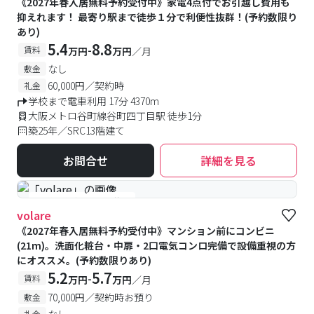
《2027年春入居無料予約受付中》家電4点付でお引越し費用も
抑えれます！ 最寄り駅まで徒歩１分で利便性抜群！(予約数限り
あり)
5.4
8.8
-
賃料
万円
万円
／月
なし
敷金
60,000円／契約時
礼金
学校まで電車利用 17分 4370m
大阪メトロ谷町線谷町四丁目駅 徒歩1分
築25年／SRC13階建て
お問合せ
詳細を見る
#予約受付中
#空室待ち
volare
《2027年春入居無料予約受付中》マンション前にコンビニ
(21m)。洗面化粧台・中扉・2口電気コンロ完備で設備重視の方
にオススメ。(予約数限りあり)
5.2
5.7
-
賃料
万円
万円
／月
70,000円／契約時お預り
敷金
なし
礼金