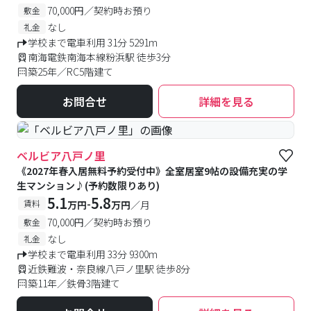
70,000円／契約時お預り
敷金
なし
礼金
学校まで電車利用 31分 5291m
南海電鉄南海本線粉浜駅 徒歩3分
築25年／RC5階建て
お問合せ
詳細を見る
ベルビア八戸ノ里
《2027年春入居無料予約受付中》全室居室9帖の設備充実の学
生マンション♪(予約数限りあり)
5.1
5.8
-
賃料
万円
万円
／月
70,000円／契約時お預り
敷金
なし
礼金
学校まで電車利用 33分 9300m
近鉄難波・奈良線八戸ノ里駅 徒歩8分
築11年／鉄骨3階建て