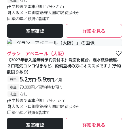
学校まで電車利用 17分 3217m
大阪メトロ御堂筋線大国町駅 徒歩4分
築20年／鉄骨7階建て
空室確認
詳細を見る
#予約受付中
#空室待ち
グラン アベニール（大阪）
《2027年春入居無料予約受付中》洗面化粧台、温水洗浄便座、
２口電気コンロ付きなど、設備重視の方にオススメです♪(予約
数限りあり)
5.2
5.9
-
賃料
万円
万円
／月
70,000円／契約時お預り
敷金
なし
礼金
学校まで電車利用 17分 3173m
大阪メトロ御堂筋線大国町駅 徒歩3分
築15年／鉄骨6階建て
空室確認
詳細を見る