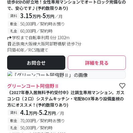
徒歩8分の好立地！女性専用マンションでオートロック完備なの
で、安心です♪(予約数限りあり)
3.15
5
-
賃料
万円
万円
／月
50,000円／契約時お預り
敷金
60,000円／契約時
礼金
学校まで自転車利用 6分 1302m
近鉄南大阪線大阪阿部野橋駅 徒歩7分
築40年／RC5階建て
お問合せ
詳細を見る
#予約受付中
#空室待ち
グリーンコート阿倍野Ⅱ
《2027年春入居無料予約受付中》辻調生専用マンション。ガス
コンロ（２口）システムキッチン・宅配BOX等あり設備重視の
方にオススメ！(予約数限りあり)
4.1
5.2
-
賃料
万円
万円
／月
70,000円／契約時お預り
敷金
50,000円／契約時
礼金