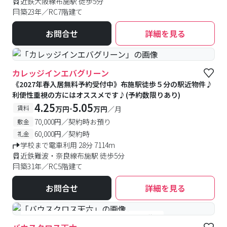
近鉄大阪線布施駅 徒歩5分
築23年／RC7階建て
お問合せ
詳細を見る
カレッジインエバグリーン
《2027年春入居無料予約受付中》布施駅徒歩５分の駅近物件♪
利便性重視の方にはオススメです♪(予約数限りあり)
4.25
5.05
-
賃料
万円
万円
／月
70,000円／契約時お預り
敷金
60,000円／契約時
礼金
学校まで電車利用 28分 7114m
近鉄難波・奈良線布施駅 徒歩5分
築31年／RC5階建て
お問合せ
詳細を見る
#女性優先フロアあり
#予約受付中
#空室待ち