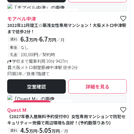
#女性専用
#予約受付中
#空室待ち
モアベル中津
2022年12月竣工☆築浅女性専用マンション！大阪メトロ中津駅
まで徒歩2分！
6.3
6.7
-
賃料
万円
万円
／月
なし
敷金
100,000円／契約時
礼金
学校まで電車利用 30分 9427m
大阪メトロ御堂筋線中津駅 徒歩2分
築3年／鉄骨7階建て
空室確認
詳細を見る
#女性専用
#キャンペーン実施中
Quest M
《2027年春入居無料予約受付中》女性専用マンションで防犯セ
キュリティー完備で周辺環境も良好！(予約数限りあり)
4.5
5.05
-
賃料
万円
万円
／月