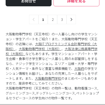
お問合せ
詳細を見る
1
2
3
大阪動物専門学校（天王寺校）の一人暮らし向けの学生マンシ
ョン・学生アパートをご紹介！また、大阪動物専門学校（天王
寺校）の近隣には、
大阪ITプログラミング＆会計専門学校（大
阪校）
、
大阪動物専門学校（大阪校）
、
大阪法律公務員専門学
校（大阪校）
などもあります。学生マンション・アパート・学
生会館・食事付き学生寮など一人暮らし用のお部屋探しをする
なら、ナジック学生マンション。エリア・沿線・大学・専門学
校・人気テーマ・条件など豊富な検索機能で、
大阪府
の学生マ
ンション情報をお届けし、あなたの充実した一人暮らしをサポ
ートします。また、
大阪動物専門学校
のまとめページもありま
すので、是非参考にしてみてください。
大阪動物専門学校
（
天王寺校
）の物件一覧は、
動物看護コース,
グルーミングコース,ドッグトレーニングコース,ペットショップ
＆セラピーコース
の学生向けの物件一覧です。