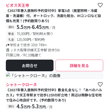
#女性専用フロアあり
#キャンペーン実施中
ビオス天王寺
《2027年春入居無料予約受付中》家電3点（居室照明・冷蔵
庫・洗濯機）付。オートロック、洗面化粧台、IHコンロなど設
備も充実！(予約数限りあり)
5.5
6.45
-
賃料
万円
万円
／月
70,000円／契約時お預り
敷金
120,000円／契約時
礼金
学校まで徒歩 10分 749m
ＪＲ大阪環状線天王寺駅 徒歩5分
築12年／RC10階建て
お問合せ
詳細を見る
シャトークローネ
《2027年春入居無料予約受付中》敷金礼金なし！「あべのハル
カス」や天王寺駅まで徒歩12分の好立地！周辺は閑静な住宅地
で住み心地良好です。(予約数限りあり)
4.5
5.3
-
賃料
万円
万円
／月