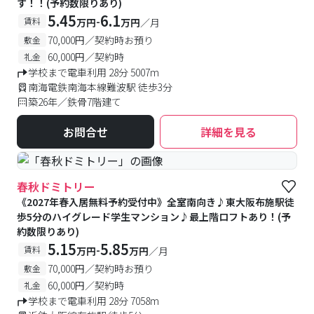
す！！(予約数限りあり)
5.45
6.1
-
賃料
万円
万円
／月
70,000円／契約時お預り
敷金
60,000円／契約時
礼金
学校まで電車利用 28分 5007m
南海電鉄南海本線難波駅 徒歩3分
築26年／鉄骨7階建て
お問合せ
詳細を見る
春秋ドミトリー
《2027年春入居無料予約受付中》全室南向き♪東大阪布施駅徒
歩5分のハイグレード学生マンション♪最上階ロフトあり！(予
約数限りあり)
5.15
5.85
-
賃料
万円
万円
／月
70,000円／契約時お預り
敷金
60,000円／契約時
礼金
学校まで電車利用 28分 7058m