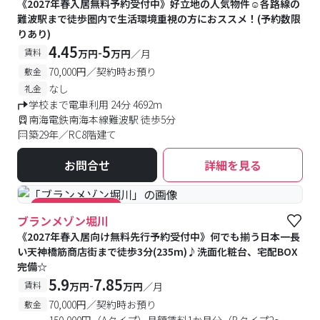
《2027年春入居無料予約受付中》好立地の人気物件☺各路線の
難波駅まで徒歩圏内で生活環境重視の方におススメ！(予約数限
りあり)
4.45
5
-
賃料
万円
万円
／月
70,000円／契約時お預り
敷金
なし
礼金
学校まで電車利用 24分 4692m
南海電鉄南海本線難波駅 徒歩5分
築29年／RC8階建て
お問合せ
詳細を見る
#キャンペーン実施中
ブランメゾン堀川
《2027年春入居向け無料先行予約受付中》何でも揃う日本一長
い天神橋筋商店街まで徒歩3分(235m)♪洗面化粧台、宅配BOX
完備☆
5.9
7.85
-
賃料
万円
万円
／月
70,000円／契約時お預り
敷金