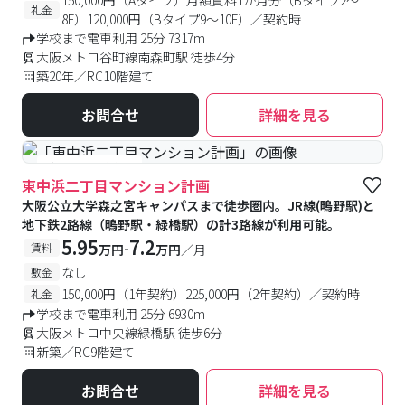
150,000円（Aタイプ）月額賃料1か月分（Bタイプ2～
礼金
8F）120,000円（Bタイプ9～10F）／契約時
学校まで電車利用 25分 7317m
大阪メトロ谷町線南森町駅 徒歩4分
築20年／RC10階建て
お問合せ
詳細を見る
#新築
#食事付き
東中浜二丁目マンション計画
大阪公立大学森之宮キャンパスまで徒歩圏内。JR線(鴫野駅)と
地下鉄2路線（鴫野駅・緑橋駅）の計3路線が利用可能。
5.95
7.2
-
賃料
万円
万円
／月
なし
敷金
150,000円（1年契約）225,000円（2年契約）／契約時
礼金
学校まで電車利用 25分 6930m
大阪メトロ中央線緑橋駅 徒歩6分
新築／RC9階建て
お問合せ
詳細を見る