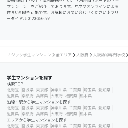
阪動物専門学校』と業務提携を行い、「24時間サポートの学生
マンション」をご紹介しております。見学やオンラインによる
住まい相談も可能です。お気軽にお問い合わせください♪フリ
ーダイヤル 0120-356-554
ナジック学生マンション
全エリア
大阪府
大阪動物専門学校
学生マンションを探す
検索TOP
北海道
宮城県
東京都
神奈川県
千葉県
埼玉県
愛知県
滋賀県
京都府
兵庫県
大阪府
福岡県
熊本県
沿線・駅から学生マンションを探す
北海道
宮城県
東京都
神奈川県
千葉県
埼玉県
愛知県
滋賀県
京都府
兵庫県
大阪府
福岡県
熊本県
エリアから学生マンションを探す
北海道
宮城県
東京都
神奈川県
千葉県
埼玉県
愛知県