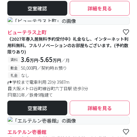
空室確認
詳細を見る
#予約受付中
#空室待ち
ビューテラス上町
《2027年春入居無料予約受付中》礼金なし、インターネット利
用料無料。フルリノベーションのお部屋もございます。(予約数
限りあり)
3.6
5.65
-
賃料
万円
万円
／月
50,000円／契約時お預り
敷金
なし
礼金
学校まで電車利用 23分 3987m
大阪メトロ谷町線谷町六丁目駅 徒歩3分
築31年／鉄骨9階建て
空室確認
詳細を見る
エルテルン壱番館