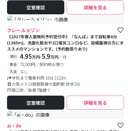
空室確認
詳細を見る
#予約受付中
#空室待ち
クレールメゾン
《2027年春入居無料予約受付中》『なんば』まで自転車6分
(1365m)。洗面化粧台や2口電気コンロなど、設備重視の方にオ
ススメのマンションです。(予約数限りあり)
4.95
5.9
-
賃料
万円
万円
／月
70,000円／契約時お預り
敷金
なし
礼金
学校まで電車利用 16分 3122m
大阪メトロ御堂筋線大国町駅 徒歩2分
築22年／鉄骨7階建て
空室確認
詳細を見る
ai・do