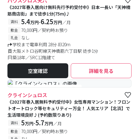
バウスクロス天六
《2027年春入居向け無料先行予約受付中》日本一長い「天神橋
筋商店街」まで徒歩1分(75m)♪
5.4
6.25
-
賃料
万円
万円
／月
70,000円／契約時お預り
敷金
なし
礼金
学校まで電車利用 28分 8320m
大阪メトロ谷町線天神橋筋六丁目駅 徒歩1分
築18年／SRC12階建て
空室確認
詳細を見る
#女性専用
#予約受付中
#空室待ち
クラインシュロス
《2027年春入居無料予約受付中》女性専用マンション！フロン
トオートロック等セキュリティー万全！ 人気エリア【北浜】で
生活環境良好♪(予約数限りあり)
5
5.7
-
賃料
万円
万円
／月
70,000円／契約時お預り
敷金
なし
礼金