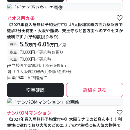
#予約受付中
#空室待ち
ビオス西九条
《2027年春入居無料予約受付中》JR大阪環状線の西九条駅まで
徒歩3分★梅田・大阪や難波、天王寺など各方面へのアクセスが
便利です♪(予約数限りあり)
5.5
6.05
-
賃料
万円
万円
／月
70,000円／契約時お預り
敷金
70,000円／契約時
礼金
学校まで電車利用 25分 8491m
ＪＲ大阪環状線西九条駅 徒歩3分
築19年／RC9階建て
空室確認
詳細を見る
ナンバOMマンション
《2027年春入居無料予約受付中》大阪ミナミのど真ん中！！利
便性に優れており大阪のどのエリアの学生様にも人気の物件で