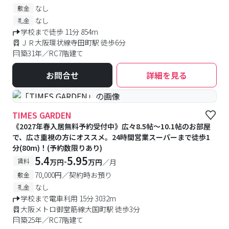
なし
敷金
なし
礼金
学校まで徒歩 11分 854m
ＪＲ大阪環状線寺田町駅 徒歩6分
築31年／RC7階建て
お問合せ
詳細を見る
#予約受付中
#空室待ち
TIMES GARDEN
《2027年春入居無料予約受付中》広々8.5帖～10.1帖のお部屋
で、広さ重視の方にオススメ。24時間営業スーパーまで徒歩1
分(80m)！(予約数限りあり)
5.4
5.95
-
賃料
万円
万円
／月
70,000円／契約時お預り
敷金
なし
礼金
学校まで電車利用 15分 3032m
大阪メトロ御堂筋線大国町駅 徒歩3分
築25年／RC7階建て