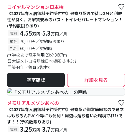
#予約受付中
#空室待ち
ロイヤルマンション日本橋
《2027年春入居無料予約受付中》最寄り駅まで徒歩3分と利便
性が良く、お家賃安めのバス・トイレセパレートマンション！
(予約数限りあり)
4.55
5.3
-
賃料
万円
万円
／月
70,000円／契約時お預り
敷金
60,000円／契約時
礼金
学校まで電車利用 20分 3607m
大阪メトロ堺筋線日本橋駅 徒歩3分
築44年／鉄骨6階建て
空室確認
詳細を見る
メモリアルメゾンあべの
《2027年春入居無料予約受付中》最寄駅が御堂筋線なので通学
はもちろんｱﾙﾊﾞｲﾄ等にも便利！周辺は落ち着いた環境でｵｽｽﾒで
す！！(予約数限りあり)
3.25
3.7
-
賃料
万円
万円
／月