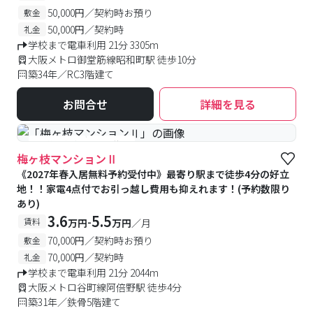
50,000円／契約時お預り
敷金
50,000円／契約時
礼金
学校まで電車利用 21分 3305m
大阪メトロ御堂筋線昭和町駅 徒歩10分
築34年／RC3階建て
お問合せ
詳細を見る
#予約受付中
#空室待ち
梅ヶ枝マンションⅡ
《2027年春入居無料予約受付中》最寄り駅まで徒歩4分の好立
地！！家電4点付でお引っ越し費用も抑えれます！(予約数限り
あり)
3.6
5.5
-
賃料
万円
万円
／月
70,000円／契約時お預り
敷金
70,000円／契約時
礼金
学校まで電車利用 21分 2044m
大阪メトロ谷町線阿倍野駅 徒歩4分
築31年／鉄骨5階建て