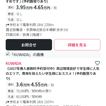
すめです♪(予約数限りあり)
3.95
4.65
-
賃料
万円
万円
／月
なし
敷金
なし
礼金
学校まで電車利用 18分 2256m
近鉄難波・奈良線近鉄日本橋駅 徒歩1分
築30年／鉄骨11階建て
お問合せ
詳細を見る
KUWADA
《2027年春入居無料予約受付中》周辺環境良好で学生様に人気
のエリア。費用を抑えたい学生様におススメ！(予約数限りあ
り)
3.6
4.55
-
賃料
万円
万円
／月
70,000円／契約時お預り
敷金
60,000円／契約時
礼金
学校まで電車利用 18分 2107m