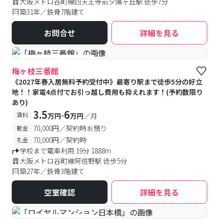
大阪メトロ谷町線四天王寺前夕陽ヶ丘駅 徒歩7分
築31年／鉄骨7階建て
お問合せ
詳細を見る
#予約受付中
#空室待ち
梅ヶ枝三番館
《2027年春入居無料予約受付中》最寄り駅まで徒歩5分の好立
地！！家電4点付でお引っ越し費用も抑えれます！(予約数限り
あり)
3.5
6
-
賃料
万円
万円
／月
70,000円／契約時お預り
敷金
70,000円／契約時
礼金
学校まで電車利用 19分 1888m
大阪メトロ谷町線阿倍野駅 徒歩5分
築27年／鉄骨3階建て
空室確認
詳細を見る