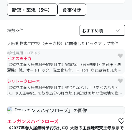
新築・築浅（5件）
食事付き
棟数83件
大阪動物専門学校（天王寺校）
に関連したピックアップ物件
#
女性専用フロアあり
ビオス天王寺
《2027年春入居無料予約受付中》家電3点（居室照明・冷蔵庫・洗
濯機）付。オートロック、洗面化粧台、IHコンロなど設備も充実！
(予約数限りあり)
シャトークローネ
《2027年春入居無料予約受付中》敷金礼金なし！「あべのハルカ
ス」や天王寺駅まで徒歩12分の好立地！周辺は閑静な住宅地で住み
心地良好です。(予約数限りあり)
#女性専用
エレガンスハイツローズ
《2027年春入居無料予約受付中》大阪の主要地域天王寺駅まで