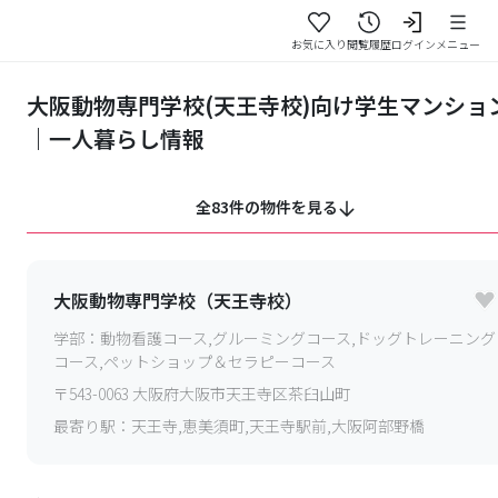
お気に入り
閲覧履歴
ログイン
メニュー
大阪動物専門学校(天王寺校)向け学生マンショ
｜一人暮らし情報
全83件の物件を見る
大阪動物専門学校（天王寺校）
学部：
動物看護コース,グルーミングコース,ドッグトレーニング
コース,ペットショップ＆セラピーコース
〒
543-0063
大阪府大阪市天王寺区茶臼山町
最寄り駅：
天王寺,恵美須町,天王寺駅前,大阪阿部野橋