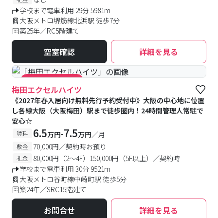
学校まで電車利用 29分 5981m
大阪メトロ堺筋線北浜駅 徒歩7分
築25年／RC5階建て
空室確認
詳細を見る
#キャンペーン実施中
梅田エクセルハイツ
《2027年春入居向け無料先行予約受付中》大阪の中心地に位置
し各線大阪（大阪梅田）駅まで徒歩圏内！24時間管理人常駐で
安心☆
6.5
7.5
-
賃料
万円
万円
／月
70,000円／契約時お預り
敷金
80,000円（2～4F）150,000円（5F以上）／契約時
礼金
学校まで電車利用 30分 9521m
大阪メトロ谷町線中崎町駅 徒歩5分
築24年／SRC15階建て
お問合せ
詳細を見る