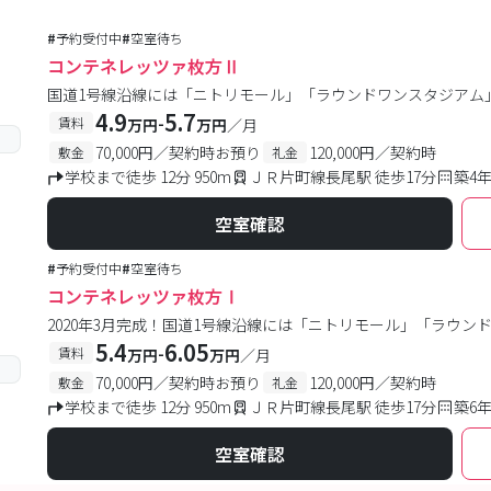
#
予約受付中
#
空室待ち
コンテネレッツァ枚方Ⅱ
国道1号線沿線には「ニトリモール」「ラウンドワンスタジアム
4.9
5.7
-
賃料
万円
万円
／月
70,000円／契約時お預り
120,000円／契約時
敷金
礼金
学校まで徒歩 12分 950m
ＪＲ片町線長尾駅 徒歩17分
築4
空室確認
#
予約受付中
#
空室待ち
コンテネレッツァ枚方Ⅰ
2020年3月完成！国道1号線沿線には「ニトリモール」「ラウ
5.4
6.05
-
賃料
万円
万円
／月
70,000円／契約時お預り
120,000円／契約時
敷金
礼金
学校まで徒歩 12分 950m
ＪＲ片町線長尾駅 徒歩17分
築6
空室確認