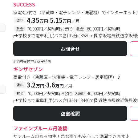
SUCCESS
家電3点付き（冷蔵庫・電子レンジ・洗濯機）でインターネット
4.35
5.15
-
賃料
万円
万円
／月
70,000円／契約時お預り
60,000円／契約時
敷金
礼金
学校まで電車利用(バス含) 32分 13580m
京阪電気鉄道京阪線
お問合せ
#
予約受付中
#
空室待ち
ギンザセゾン
家電付き（冷蔵庫・洗濯機・電子レンジ・居室照明）♪
3.2
3.6
-
賃料
万円
万円
／月
70,000円／契約時お預り
40,000円／契約時
敷金
入館料
学校まで電車利用(バス含) 32分 13440m
近鉄京都線近鉄丹波橋
空室確認
ファインブルーム丹波橋
サンルームのある物件！急な雨でも安心して洗濯できます♪