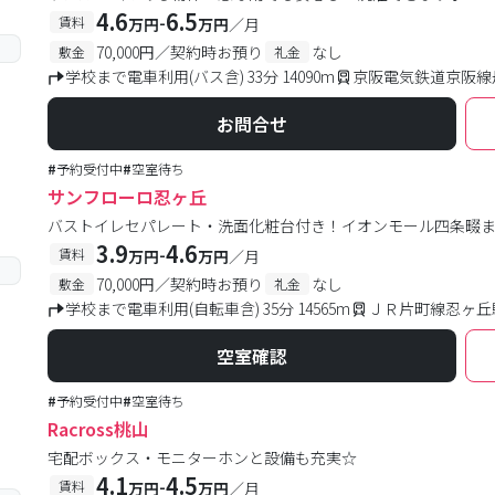
4.6
6.5
-
賃料
万円
万円
／月
70,000円／契約時お預り
なし
敷金
礼金
学校まで電車利用(バス含) 33分 14090m
京阪電気鉄道京阪線
お問合せ
#
予約受付中
#
空室待ち
サンフローロ忍ヶ丘
バストイレセパレート・洗面化粧台付き！イオンモール四条畷まで自転
3.9
4.6
-
賃料
万円
万円
／月
70,000円／契約時お預り
なし
敷金
礼金
学校まで電車利用(自転車含) 35分 14565m
ＪＲ片町線忍ヶ丘駅
空室確認
#
予約受付中
#
空室待ち
Racross桃山
宅配ボックス・モニターホンと設備も充実☆
4.1
4.5
-
賃料
万円
万円
／月