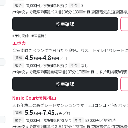
70,000円／契約時お預り
0
敷金
礼金
学校まで電車利用(バス含) 36分 13300m
京阪電気鉄道京阪線
空室確認
#
予約受付中
#
空室待ち
エポカ
全室南向きベランダで日当たり良好。バス、トイレセパレート
4.5
4.8
-
賃料
万円
万円
／月
70,000円／契約時お預り
なし
敷金
礼金
学校まで電車利用(自転車含) 37分 17650m
ＪＲ片町線野崎駅 
空室確認
Nasic Court伏見桃山
2019年竣工の高グレードマンションです！2口コンロ・宅配ボ
5.5
7.45
-
賃料
万円
万円
／月
70,000円／契約時お預かり
60,000円／契約時
敷金
礼金
学校まで電車利用(バス含) 37分 12870m
京阪電気鉄道京阪線