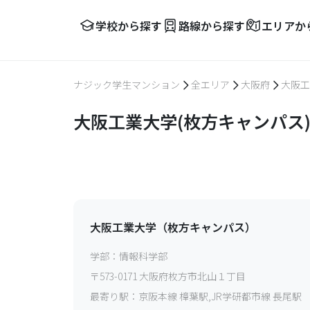
学校から探す
路線から探す
エリアか
ナジック学生マンション
全エリア
大阪府
大阪工
大阪工業大学(枚方キャンパス
大阪工業大学（枚方キャンパス）
学部：
情報科学部
〒
573-0171
大阪府枚方市北山１丁目
最寄り駅：
京阪本線 樟葉駅,JR学研都市線 長尾駅