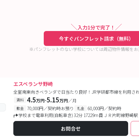
入力1分で完了！
今すぐパンフレット請求（無料）
※パンフレットのない学校については周辺物件情報をお
エスペランサ野崎
全室南東向きベランダで日当たり良好！JR学研都市線を利用さ
4.5
5.15
-
賃料
万円
万円
／月
70,000円／契約時お預り
60,000円／契約時
敷金
礼金
学校まで電車利用(自転車含) 32分 17229m
ＪＲ片町線野崎駅 
お問合せ