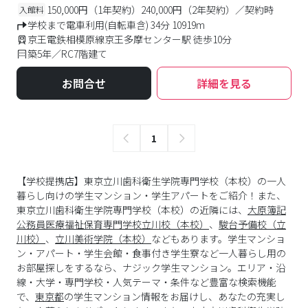
150,000円（1年契約）240,000円（2年契約）／契約時
入館料
学校まで電車利用(自転車含) 34分 10919m
京王電鉄相模原線京王多摩センター駅 徒歩10分
築5年／RC7階建て
お問合せ
詳細を見る
1
【学校提携店】東京立川歯科衛生学院専門学校（本校）の一人
暮らし向けの学生マンション・学生アパートをご紹介！また、
東京立川歯科衛生学院専門学校（本校）の近隣には、
大原簿記
公務員医療福祉保育専門学校立川校（本校）
、
駿台予備校（立
川校）
、
立川美術学院（本校）
などもあります。学生マンショ
ン・アパート・学生会館・食事付き学生寮など一人暮らし用の
お部屋探しをするなら、ナジック学生マンション。エリア・沿
線・大学・専門学校・人気テーマ・条件など豊富な検索機能
で、
東京都
の学生マンション情報をお届けし、あなたの充実し