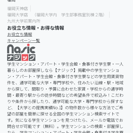
福岡天神店
福岡大学店 （福岡大学内 学生部事務室別棟２階）
九州大学前案内所
お役立ち情報・お得な情報
お役立ち情報
キャンペーン一覧
学生マンション・アパート・学生会館・食事付き学生寮・一人
暮らしのお部屋探しなら【ナジック】掲載中の学生マンショ
ン・アパート・学生会館・食事付き学生寮などの学生用賃貸物
件を、通学可能な大学・専門学校や、住みたい沿線・駅・地域
から探して、間取り・予算に合わせた家賃・学校からの通学時
間・最寄り駅からの徒歩時間などの希望条件で絞込み！こだわ
りや条件から探したり、通学可能な大学・専門学校から探すな
ど、【大学との提携実績No.1】の物件数から様々な方法でご希
望の部屋を簡単に探せる全国の学生マンション検索サイトで
す。気になる学生マンションを見つけたら、メールか電話でお
問合せが可能です（無料）。学生マンションの検索・部屋探し
なら、学生マンション・アパート・学生会館・食事付き学生寮