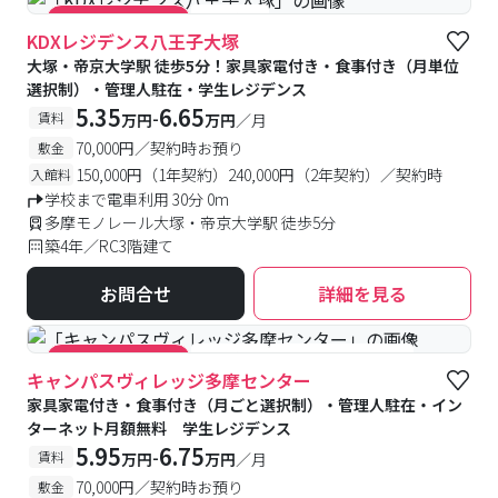
#食事付き
#キャンペーン実施中
KDXレジデンス八王子大塚
大塚・帝京大学駅 徒歩5分！家具家電付き・食事付き（月単位
選択制）・管理人駐在・学生レジデンス
5.35
6.65
-
賃料
万円
万円
／月
70,000円／契約時お預り
敷金
150,000円（1年契約）240,000円（2年契約）／契約時
入館料
学校まで電車利用 30分 0m
多摩モノレール大塚・帝京大学駅 徒歩5分
築4年／RC3階建て
お問合せ
詳細を見る
#食事付き
#女性専用フロアあり
#キャンペーン実施中
キャンパスヴィレッジ多摩センター
家具家電付き・食事付き（月ごと選択制）・管理人駐在・イン
ターネット月額無料 学生レジデンス
5.95
6.75
-
賃料
万円
万円
／月
70,000円／契約時お預り
敷金