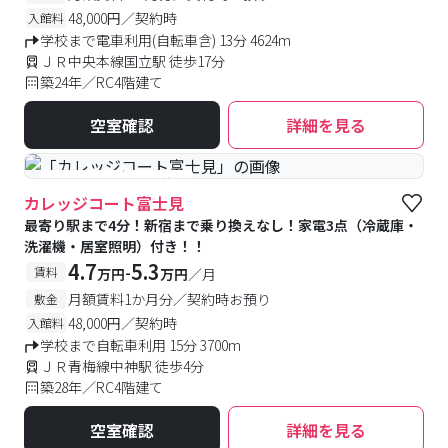
48,000円／契約時
入館料
学校まで電車利用(自転車含) 13分 4624m
ＪＲ中央本線国立駅 徒歩17分
築24年／RC4階建て
空室確認
詳細を見る
#予約受付中
#空室待ち
カレッジコート富士見
最寄り駅まで4分！新宿まで乗り換えなし！家電3点（冷蔵庫・
洗濯機・居室照明）付き！！
4.7
5.3
-
賃料
万円
万円
／月
月額賃料1か月分／契約時お預り
敷金
48,000円／契約時
入館料
学校まで自転車利用 15分 3700m
ＪＲ青梅線中神駅 徒歩4分
築28年／RC4階建て
空室確認
詳細を見る