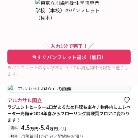
入力1分で完了！
今すぐパンフレット請求（無料）
※パンフレットのない学校については周辺物件情報をお送りし
ます。
#予約受付中
#空室待ち
アルカサル国立
ラジエントヒーター2口があるため料理も楽々♪物件内にエレベ
ーター完備★2024年春からフローリング調硬質フロアに変わり
ます！
4.5
5.4
-
賃料
万円
万円
／月
月額賃料1か月分／契約時お預り
敷金