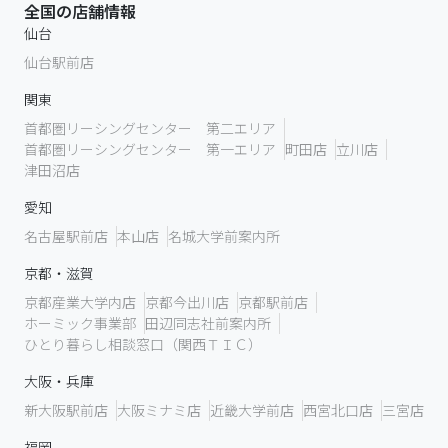
全国の店舗情報
仙台
仙台駅前店
関東
首都圏リーシングセンター 第二エリア
首都圏リーシングセンター 第一エリア
町田店
立川店
津田沼店
愛知
名古屋駅前店
本山店
名城大学前案内所
京都・滋賀
京都産業大学内店
京都今出川店
京都駅前店
ホーミック事業部
田辺同志社前案内所
ひとり暮らし相談窓口（関西ＴＩＣ）
大阪・兵庫
新大阪駅前店
大阪ミナミ店
近畿大学前店
西宮北口店
三宮店
福岡