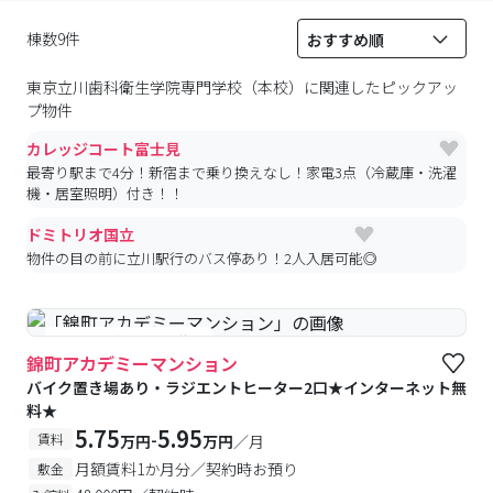
棟数9件
東京立川歯科衛生学院専門学校（本校）
に関連したピックアッ
プ物件
カレッジコート富士見
最寄り駅まで4分！新宿まで乗り換えなし！家電3点（冷蔵庫・洗濯
機・居室照明）付き！！
ドミトリオ国立
物件の目の前に立川駅行のバス停あり！2人入居可能◎
#予約受付中
#空室待ち
錦町アカデミーマンション
バイク置き場あり・ラジエントヒーター2口★インターネット無
料★
5.75
5.95
-
賃料
万円
万円
／月
月額賃料1か月分／契約時お預り
敷金