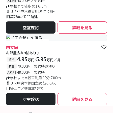
48,000円／契約時
入館料
学校まで徒歩 9分 675m
ＪＲ中央本線立川駅 徒歩8分
築27年／RC3階建て
空室確認
詳細を見る
#予約受付中
#空室待ち
国立館
お部屋広々9帖あり♪
4.95
5.95
-
賃料
万円
万円
／月
70,000円／契約時お預り
敷金
48,000円／契約時
入館料
学校まで自転車利用 10分 2300m
ＪＲ中央本線国立駅 徒歩14分
築25年／鉄骨3階建て
空室確認
詳細を見る