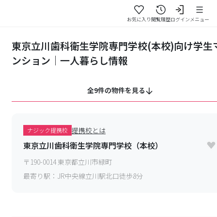
お気に入り
閲覧履歴
ログイン
メニュー
東京立川歯科衛生学院専門学校(本校)向け学生
ンション｜一人暮らし情報
全9件の物件を見る
提携校とは
ナジック提携校
東京立川歯科衛生学院専門学校（本校）
〒
190-0014
東京都立川市緑町
最寄り駅：
JR中央線立川駅北口徒歩8分