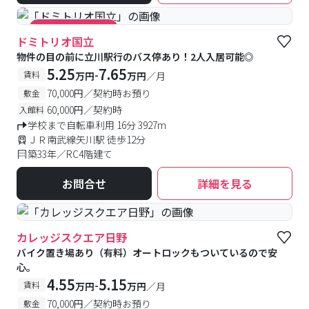
#キャンペーン実施中
ドミトリオ国立
物件の目の前に立川駅行のバス停あり！2人入居可能◎
5.25
7.65
-
賃料
万円
万円
／月
70,000円／契約時お預り
敷金
60,000円／契約時
入館料
学校まで自転車利用 16分 3927m
ＪＲ南武線矢川駅 徒歩12分
築33年／RC4階建て
お問合せ
詳細を見る
カレッジスクエア日野
バイク置き場あり（有料）オートロックもついているので安
心。
4.55
5.15
-
賃料
万円
万円
／月
70,000円／契約時お預り
敷金