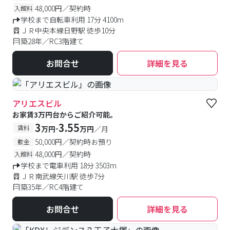
48,000円／契約時
入館料
学校まで自転車利用 17分 4100m
ＪＲ中央本線日野駅 徒歩10分
築28年／RC3階建て
お問合せ
詳細を見る
アリエスビル
お家賃3万円台からご紹介可能。
3
3.55
-
賃料
万円
万円
／月
50,000円／契約時お預り
敷金
48,000円／契約時
入館料
学校まで電車利用 18分 3503m
ＪＲ南武線矢川駅 徒歩7分
築35年／RC4階建て
お問合せ
詳細を見る