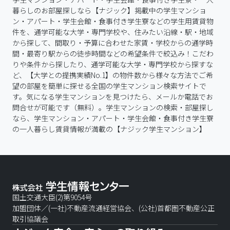
暮らしのお部屋探しなら【ナジック】掲載中の学生マンショ
ン・アパート・学生会館・食事付き学生寮などの学生用賃貸物
件を、通学可能な大学・専門学校や、住みたい沿線・駅・地域
から探して、間取り・予算に合わせた家賃・学校からの通学時
間・最寄り駅からの徒歩時間などの希望条件で絞込み！こだわ
りや条件から探したり、通学可能な大学・専門学校から探すな
ど、【大学との提携実績No.1】の物件数から様々な方法でご希
望の部屋を簡単に探せる全国の学生マンション検索サイトで
す。気になる学生マンションを見つけたら、メールか電話でお
問合せが可能です（無料）。学生マンションの検索・部屋探し
なら、学生マンション・アパート・学生会館・食事付き学生寮
の一人暮らし賃貸情報が満載の【ナジック学生マンション】
国土交通大臣(2)第9054号
加盟団体／(一社)不動産流通経営協会、(公社)首都圏不動産公正
取引協議会