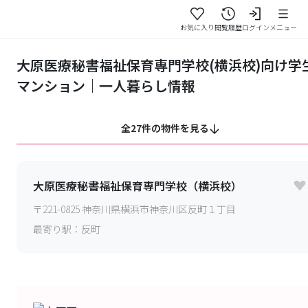
お気に入り
閲覧履歴
ログイン
メニュー
大原医療秘書福祉保育専門学校(横浜校)向け学
マンション｜一人暮らし情報
全27件の物件を見る
大原医療秘書福祉保育専門学校（横浜校）
〒
221-0825
神奈川県横浜市神奈川区反町１丁目
最寄り駅：
反町