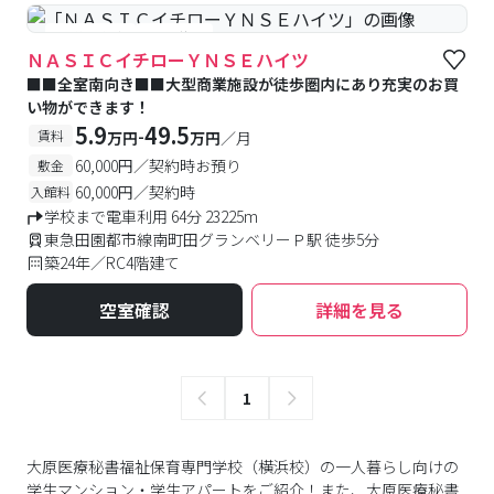
#予約受付中
#空室待ち
ＮＡＳＩＣイチローＹＮＳＥハイツ
■■全室南向き■■大型商業施設が徒歩圏内にあり充実のお買
い物ができます！
5.9
49.5
-
賃料
万円
万円
／月
60,000円／契約時お預り
敷金
60,000円／契約時
入館料
学校まで電車利用 64分 23225m
東急田園都市線南町田グランベリーＰ駅 徒歩5分
築24年／RC4階建て
空室確認
詳細を見る
1
大原医療秘書福祉保育専門学校（横浜校）の一人暮らし向けの
学生マンション・学生アパートをご紹介！また、大原医療秘書