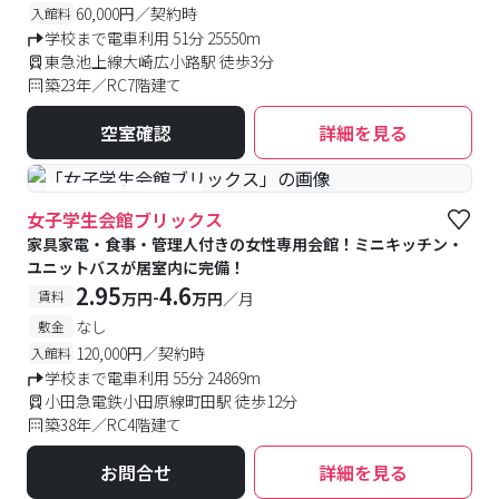
60,000円／契約時
入館料
学校まで電車利用 51分 25550m
東急池上線大崎広小路駅 徒歩3分
築23年／RC7階建て
空室確認
詳細を見る
#食事付き
#女性専用
女子学生会館ブリックス
家具家電・食事・管理人付きの女性専用会館！ミニキッチン・
ユニットバスが居室内に完備！
2.95
4.6
-
賃料
万円
万円
／月
なし
敷金
120,000円／契約時
入館料
学校まで電車利用 55分 24869m
小田急電鉄小田原線町田駅 徒歩12分
築38年／RC4階建て
お問合せ
詳細を見る