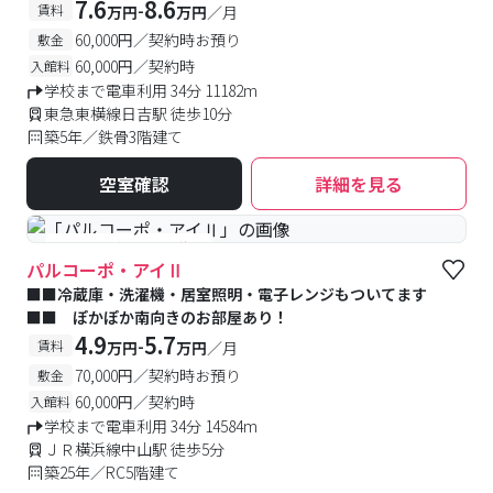
7.6
8.6
-
賃料
万円
万円
／月
60,000円／契約時お預り
敷金
60,000円／契約時
入館料
学校まで電車利用 34分 11182m
東急東横線日吉駅 徒歩10分
築5年／鉄骨3階建て
空室確認
詳細を見る
#予約受付中
#空室待ち
パルコーポ・アイⅡ
■■冷蔵庫・洗濯機・居室照明・電子レンジもついてます
■■ ぽかぽか南向きのお部屋あり！
4.9
5.7
-
賃料
万円
万円
／月
70,000円／契約時お預り
敷金
60,000円／契約時
入館料
学校まで電車利用 34分 14584m
ＪＲ横浜線中山駅 徒歩5分
築25年／RC5階建て