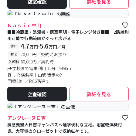
空室確認
詳細を見る
#予約受付中
#空室待ち
Ｎａｓｉｃ中山
■■冷蔵庫・洗濯機・居室照明・電子レンジ付き■■ 2路線利
用可能で行動範囲がぐっと広がる
4.7
5.6
-
賃料
万円
万円
／月
70,000円／契約時お預り
敷金
60,000円／契約時
入館料
学校まで電車利用 32分 14450m
ＪＲ横浜線中山駅 徒歩4分
築18年／RC6階建て
空室確認
詳細を見る
#予約受付中
#空室待ち
アングレーヌ日吉
慶應義塾大日吉キャンパスへ通学便利な立地。浴室乾燥機付
き。大容量のクローゼットで収納広々です。