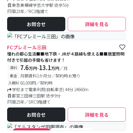
東急東横線学芸大学駅 徒歩5分
築23年／RC3階建て
お問合せ
詳細を見る
FCプレミール三田
憧れの都心生活■■地下鉄・JRが４路線も使える■■居室照明
付きで引越の手間も省けます！
7.6
13.1
-
賃料
万円
万円
／月
月額賃料1か月分／契約時お預り
敷金
60,000円／契約時
入館料
学校まで電車利用(自転車含) 44分 24660m
都営三田線三田駅 徒歩9分
築25年／SRC9階建て
お問合せ
詳細を見る
#食事付き
#女性専用
#キャンペーン実施中