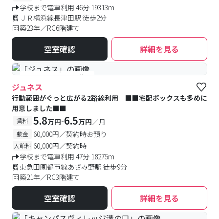
学校まで電車利用 46分 19313m
ＪＲ横浜線長津田駅 徒歩2分
築23年／RC6階建て
空室確認
詳細を見る
#予約受付中
#空室待ち
ジュネス
行動範囲がぐっと広がる2路線利用 ■■宅配ボックスも多めに
用意しました■■
5.8
6.5
-
賃料
万円
万円
／月
60,000円／契約時お預り
敷金
60,000円／契約時
入館料
学校まで電車利用 47分 18275m
東急田園都市線あざみ野駅 徒歩9分
築21年／RC3階建て
空室確認
詳細を見る