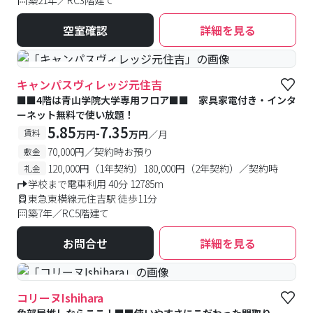
築21年／RC3階建て
空室確認
詳細を見る
#女性専用フロアあり
キャンパスヴィレッジ元住吉
■■4階は青山学院大学専用フロア■■ 家具家電付き・インタ
ーネット無料で使い放題！
5.85
7.35
-
賃料
万円
万円
／月
70,000円／契約時お預り
敷金
120,000円（1年契約）180,000円（2年契約）／契約時
礼金
学校まで電車利用 40分 12785m
東急東横線元住吉駅 徒歩11分
築7年／RC5階建て
お問合せ
詳細を見る
#予約受付中
#空室待ち
コリーヌIshihara