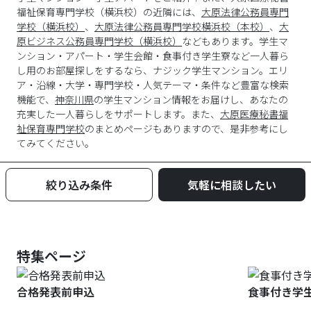
福祉保育専門学校（横浜校）の近隣には、
大原法律公務員専門
学校（横浜校）
、
大原法律公務員専門学校横浜校（本校）
、
大
原ビジネス公務員専門学校（横浜校）
などもあります。学生マ
ンション・アパート・学生会館・食事付き学生寮など一人暮ら
し用のお部屋探しをするなら、ナジック学生マンション。エリ
ア・沿線・大学・専門学校・人気テーマ・条件など豊富な検索
機能で、
神奈川県
の学生マンション情報をお届けし、あなたの
充実した一人暮らしをサポートします。また、
大原医療秘書福
祉保育専門学校
のまとめページもありますので、是非参考にし
てみてください。
絞り込み条件
気軽に相談したい
特集ページ
合格発表前申込
食事付き学