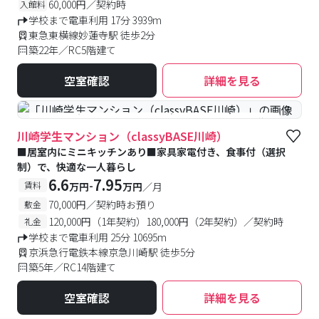
60,000円／契約時
入館料
学校まで電車利用 17分 3939m
東急東横線妙蓮寺駅 徒歩2分
築22年／RC5階建て
空室確認
詳細を見る
#食事付き
#女性専用フロアあり
#予約受付中
#空室待ち
川崎学生マンション（classyBASE川崎）
■居室内にミニキッチンあり■家具家電付き、食事付（選択
制）で、快適な一人暮らし
6.6
7.95
-
賃料
万円
万円
／月
70,000円／契約時お預り
敷金
120,000円（1年契約）180,000円（2年契約）／契約時
礼金
学校まで電車利用 25分 10695m
京浜急行電鉄本線京急川崎駅 徒歩5分
築5年／RC14階建て
空室確認
詳細を見る