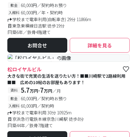
60,000円／契約時お預り
敷金
60,000円／年・契約時
入館料
学校まで電車利用(自転車含) 29分 11866m
東急東横線日吉駅 徒歩19分
築6年／鉄骨4階建て
お問合せ
詳細を見る
#予約受付中
#空室待ち
松ロイヤルビル
大きな街で充実の生活を送りたい方！■■川崎駅で2路線利用
■■ 広めの10帖のお部屋もあります！
5.7
7
-
賃料
万円
万円
／月
60,000円／契約時お預り
敷金
60,000円／契約時
入館料
学校まで電車利用 30分 10925m
京浜急行電鉄本線京急川崎駅 徒歩8分
築44年／鉄骨7階建て