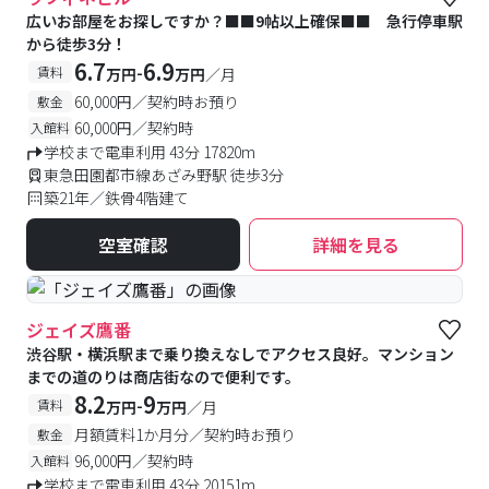
広いお部屋をお探しですか？■■9帖以上確保■■ 急行停車駅
から徒歩3分！
6.7
6.9
-
賃料
万円
万円
／月
60,000円／契約時お預り
敷金
60,000円／契約時
入館料
学校まで電車利用 43分 17820m
東急田園都市線あざみ野駅 徒歩3分
築21年／鉄骨4階建て
空室確認
詳細を見る
ジェイズ鷹番
渋谷駅・横浜駅まで乗り換えなしでアクセス良好。マンション
までの道のりは商店街なので便利です。
8.2
9
-
賃料
万円
万円
／月
月額賃料1か月分／契約時お預り
敷金
96,000円／契約時
入館料
学校まで電車利用 43分 20151m