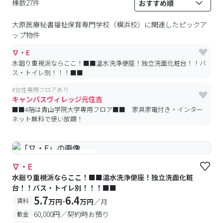
棟数27件
大原医療秘書福祉保育専門学校（横浜校）
に関連したピックア
ップ物件
∇・E
水廻り重視派ならここ！■■温水洗浄便座！独立洗面化粧台！！バ
ス・トイレ別！！！■■
#
女性専用フロアあり
キャンパスヴィレッジ元住吉
■■4階は青山学院大学専用フロア■■ 家具家電付き・インター
ネット無料で使い放題！
#予約受付中
#空室待ち
∇・E
水廻り重視派ならここ！■■温水洗浄便座！独立洗面化粧
台！！バス・トイレ別！！！■■
5.7
6.4
-
賃料
万円
万円
／月
60,000円／契約時お預り
敷金