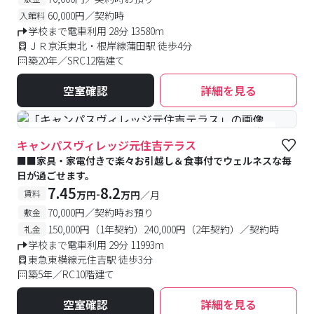
60,000円／契約時
入館料
学校まで電車利用 28分 13580m
ＪＲ京浜東北・根岸線蒲田駅 徒歩4分
築20年／SRC12階建て
空室確認
詳細を見る
#食事付き
#女性専用フロアあり
#予約受付中
#空室待ち
キャンパスヴィレッジ元住吉テラス
■■家具・家電付きで楽々お引越し＆食事付でウェルネスな毎
日が過ごせます。
7.45
8.2
-
賃料
万円
万円
／月
70,000円／契約時お預り
敷金
150,000円（1年契約）240,000円（2年契約）／契約時
礼金
学校まで電車利用 29分 11993m
東急東横線元住吉駅 徒歩3分
築5年／RC10階建て
空室確認
詳細を見る