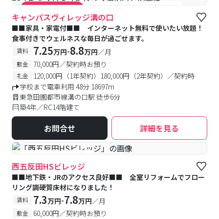
#食事付き
#女性専用フロアあり
#キャンペーン実施中
キャンパスヴィレッジ溝の口
■■家具・家電付■■ インターネット無料で使いたい放題！
食事付きでウェルネスな毎日が過ごせます。
7.25
8.8
-
賃料
万円
万円
／月
70,000円／契約時お預り
敷金
120,000円（1年契約）180,000円（2年契約）／契約時
礼金
学校まで電車利用 48分 18697m
東急田園都市線溝の口駅 徒歩6分
築4年／RC14階建て
お問合せ
詳細を見る
#予約受付中
#空室待ち
西五反田HSビレッジ
■■地下鉄・JRのアクセス良好■■ 全室リフォームでフロー
リング調硬質床材になりました！
7.3
7.8
-
賃料
万円
万円
／月
60,000円／契約時お預り
敷金