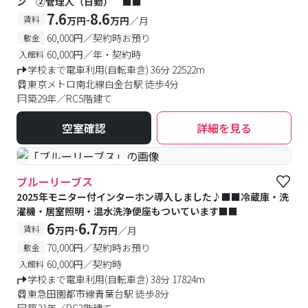
ン ②管理人（日勤） ■■
7.6
8.6
-
賃料
万円
万円
／月
60,000円／契約時お預り
敷金
60,000円／年・契約時
入館料
学校まで電車利用(自転車含) 36分 22522m
東京メトロ南北線白金台駅 徒歩4分
築29年／RC5階建て
空室確認
詳細を見る
#予約受付中
#空室待ち
ブルーリーブス
2025年モニター付インターホン導入しました♪■■冷蔵庫・洗
濯機・居室照明・温水洗浄便座もついています■■
6
6.7
-
賃料
万円
万円
／月
70,000円／契約時お預り
敷金
60,000円／契約時
入館料
学校まで電車利用(自転車含) 38分 17824m
東急田園都市線青葉台駅 徒歩8分