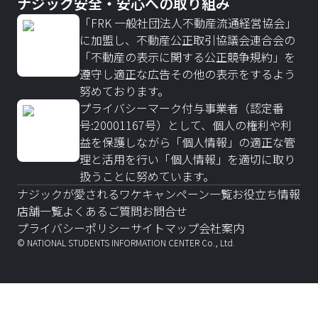
ナジック安全・安心への取り組み
「FRK 一般社団法人不動産流通経営協会」
に加盟し、不動産公正取引協議会連合会の
「不動産の表示に関する公正競争規約」を
遵守し適正な広告その他の表示をするよう
努めております。
プライバシーマーク付与事業者（認定番
号:20001167号）として、個人の権利や利
益を保護しながら「個人情報」の適正な管
理と活用を行い「個人情報」を適切に取り
扱うことに努めています。
ナジックが愛されるワケ
キャンペーン一覧
お役立ち情報
店舗一覧
よくあるご質問
お問合せ
プライバシーポリシー
サイトマップ
会社案内
© NATIONAL STUDENTS INFORMATION CENTER Co., Ltd.