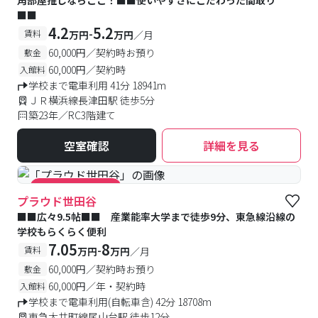
角部屋推しならここ！■■使いやすさにこだわった間取り
■■
4.2
5.2
-
賃料
万円
万円
／月
60,000円／契約時お預り
敷金
60,000円／契約時
入館料
学校まで電車利用 41分 18941m
ＪＲ横浜線長津田駅 徒歩5分
築23年／RC3階建て
空室確認
詳細を見る
#キャンペーン実施中
プラウド世田谷
■■広々9.5帖■■ 産業能率大学まで徒歩9分、東急線沿線の
学校もらくらく便利
7.05
8
-
賃料
万円
万円
／月
60,000円／契約時お預り
敷金
60,000円／年・契約時
入館料
学校まで電車利用(自転車含) 42分 18708m
東急大井町線尾山台駅 徒歩12分