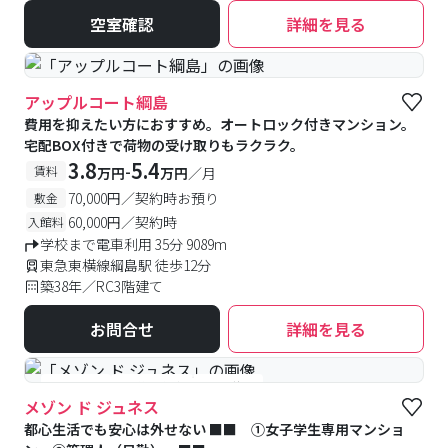
空室確認
詳細を見る
アップルコート綱島
費用を抑えたい方におすすめ。オートロック付きマンション。
宅配BOX付きで荷物の受け取りもラクラク。
3.8
5.4
-
賃料
万円
万円
／月
70,000円／契約時お預り
敷金
60,000円／契約時
入館料
学校まで電車利用 35分 9089m
東急東横線綱島駅 徒歩12分
築38年／RC3階建て
お問合せ
詳細を見る
#女性専用
#予約受付中
#空室待ち
メゾン ド ジュネス
都心生活でも安心は外せない ■■ ①女子学生専用マンショ