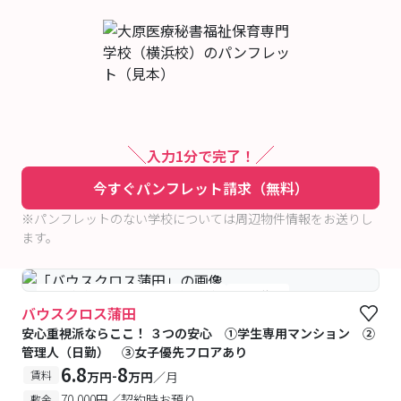
入力1分で完了！
今すぐパンフレット請求（無料）
※パンフレットのない学校については周辺物件情報をお送りし
ます。
#女性優先フロアあり
#予約受付中
#空室待ち
バウスクロス蒲田
安心重視派ならここ！ ３つの安心 ①学生専用マンション ②
管理人（日勤） ③女子優先フロアあり
6.8
8
-
賃料
万円
万円
／月
70,000円／契約時お預り
敷金