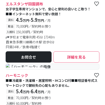
エルスタンザ田園調布
女子学生専用マンションで、安心と便利の良いとこ取り！
■■インターネット無料で使い放題！
4.5
5.9
-
賃料
万円
万円
／月
70,000円／契約時お預り
敷金
150,000円／契約時
入館料
学校まで電車利用 45分 17340m
東急多摩川線鵜の木駅 徒歩6分
築34年／鉄骨4階建て
お問合せ
詳細を見る
#予約受付中
#空室待ち
ハーモニック
■■冷蔵庫・洗濯機・居室照明・IHコンロ付■■暗証番号式ス
マートロックで鍵紛失の心配もありません。
5.4
6.4
-
賃料
万円
万円
／月
70,000円／契約時お預り
敷金
60,000円／契約時
入館料