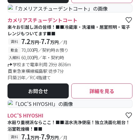
カメリアスチューデントコート
楽々お引越し派の皆様！■■冷蔵庫・洗濯機・居室照明・電子
レンジもついてます■■
7.2
7.7
-
賃料
万円
万円
／月
70,000円／契約時お預り
敷金
60,000円／年・契約時
入館料
学校まで電車利用 29分 8636m
東急東横線綱島駅 徒歩7分
築19年／RC4階建て
お問合せ
詳細を見る
LOC'S HIYOSHI
水廻り重視派ならここ！■■温水洗浄便座！独立洗面化粧台！
浴室乾燥機！■■
7.1
7.9
-
賃料
万円
万円
／月