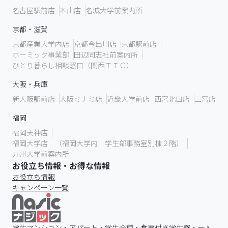
名古屋駅前店
本山店
名城大学前案内所
京都・滋賀
京都産業大学内店
京都今出川店
京都駅前店
ホーミック事業部
田辺同志社前案内所
ひとり暮らし相談窓口（関西ＴＩＣ）
大阪・兵庫
新大阪駅前店
大阪ミナミ店
近畿大学前店
西宮北口店
三宮店
福岡
福岡天神店
福岡大学店 （福岡大学内 学生部事務室別棟２階）
九州大学前案内所
お役立ち情報・お得な情報
お役立ち情報
キャンペーン一覧
学生マンション・アパート・学生会館・食事付き学生寮・一人