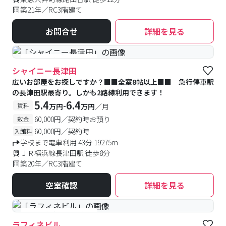
築21年／RC3階建て
お問合せ
詳細を見る
#予約受付中
#空室待ち
シャイニー長津田
広いお部屋をお探しですか？■■全室8帖以上■■ 急行停車駅
の長津田駅最寄り。しかも2路線利用できます！
5.4
6.4
-
賃料
万円
万円
／月
60,000円／契約時お預り
敷金
60,000円／契約時
入館料
学校まで電車利用 43分 19275m
ＪＲ横浜線長津田駅 徒歩8分
築20年／RC3階建て
空室確認
詳細を見る
#予約受付中
#空室待ち
ラフィネビル