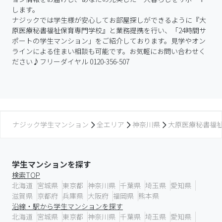
します。

ナジックでは学生様が安心してお部屋探しができるように『大
原医療秘書福祉保育専門学校』と業務提携を行い、「24時間サ
ポートの学生マンション」をご紹介しております。見学やオン
ラインによる住まい相談も可能です。お気軽にお問い合わせく
ださい♪フリーダイヤル 0120-356-507
ナジック学生マンション
全エリア
神奈川県
大原医療秘書福
学生マンションを探す
検索TOP
北海道
宮城県
東京都
神奈川県
千葉県
埼玉県
愛知県
滋賀県
京都府
兵庫県
大阪府
福岡県
熊本県
沿線・駅から学生マンションを探す
北海道
宮城県
東京都
神奈川県
千葉県
埼玉県
愛知県