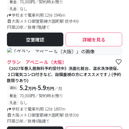
70,000円／契約時お預り
敷金
なし
礼金
学校まで電車利用 12分 1946m
大阪メトロ御堂筋線大国町駅 徒歩4分
築20年／鉄骨7階建て
空室確認
詳細を見る
#予約受付中
#空室待ち
グラン アベニール（大阪）
《2027年春入居無料予約受付中》洗面化粧台、温水洗浄便座、
２口電気コンロ付きなど、設備重視の方にオススメです♪(予約
数限りあり)
5.2
5.9
-
賃料
万円
万円
／月
70,000円／契約時お預り
敷金
なし
礼金
学校まで電車利用 12分 1897m
大阪メトロ御堂筋線大国町駅 徒歩3分
築15年／鉄骨6階建て