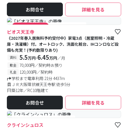
お問合せ
詳細を見る
#女性専用フロアあり
#キャンペーン実施中
ビオス天王寺
《2027年春入居無料予約受付中》家電3点（居室照明・冷蔵
庫・洗濯機）付。オートロック、洗面化粧台、IHコンロなど設
備も充実！(予約数限りあり)
5.5
6.45
-
賃料
万円
万円
／月
70,000円／契約時お預り
敷金
120,000円／契約時
礼金
学校まで電車利用 21分 4437m
ＪＲ大阪環状線天王寺駅 徒歩5分
築12年／RC10階建て
お問合せ
詳細を見る
#女性専用
#予約受付中
#空室待ち
クラインシュロス