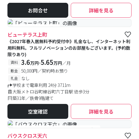
お問合せ
詳細を見る
#予約受付中
#空室待ち
ビューテラス上町
《2027年春入居無料予約受付中》礼金なし、インターネット利
用料無料。フルリノベーションのお部屋もございます。(予約数
限りあり)
3.6
5.65
-
賃料
万円
万円
／月
50,000円／契約時お預り
敷金
なし
礼金
学校まで電車利用 24分 3711m
大阪メトロ谷町線谷町六丁目駅 徒歩3分
築31年／鉄骨9階建て
空室確認
詳細を見る
#女性優先フロアあり
#予約受付中
#空室待ち
バウスクロス天六