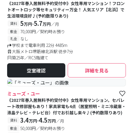
《2027年春入居無料予約受付中》女性専用マンション！フロン
トオートロック等セキュリティー万全！ 人気エリア【北浜】で
生活環境良好♪(予約数限りあり)
5
5.7
-
賃料
万円
万円
／月
70,000円／契約時お預り
敷金
なし
礼金
学校まで電車利用 22分 4485m
大阪メトロ堺筋線北浜駅 徒歩7分
築25年／RC5階建て
空室確認
詳細を見る
#女性専用
ミューズ・ユー
《2027年春入居無料予約受付中》女性専用マンション。セパレ
ート改修部屋もあり！家具家電も4点（居室照明・ミニ冷蔵庫・
液晶テレビ・テレビ台）付でお引越し楽々♪(予約数限りあり)
3.4
4.5
-
賃料
万円
万円
／月
50,000円／契約時お預り
敷金