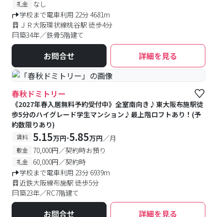
なし
礼金
学校まで電車利用 22分 4681m
ＪＲ大阪環状線桃谷駅 徒歩4分
築34年／鉄骨5階建て
お問合せ
詳細を見る
春秋ドミトリー
《2027年春入居無料予約受付中》全室南向き♪東大阪布施駅徒
歩5分のハイグレード学生マンション♪最上階ロフトあり！(予
約数限りあり)
5.15
5.85
-
賃料
万円
万円
／月
70,000円／契約時お預り
敷金
60,000円／契約時
礼金
学校まで電車利用 23分 6939m
近鉄大阪線布施駅 徒歩5分
築23年／RC7階建て
お問合せ
詳細を見る