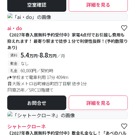
空室確認
詳細を見る
ai・do
《2027年春入居無料予約受付中》家電4点付でお引越し費用も
抑えれます！ 最寄り駅まで徒歩１分で利便性抜群！(予約数限り
あり)
5.4
8.8
-
賃料
万円
万円
／月
なし
敷金
60,000円／契約時
礼金
学校まで電車利用 17分 4094m
大阪メトロ谷町線谷町四丁目駅 徒歩1分
築25年／SRC13階建て
お問合せ
詳細を見る
シャトークローネ
《2027年春入居無料予約受付中》敷金礼金なし！「あべのハル