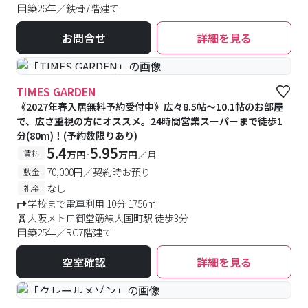
築26年／鉄骨7階建て
お問合せ
詳細を見る
#予約受付中
#空室待ち
TIMES GARDEN
《2027年春入居無料予約受付中》広々8.5帖～10.1帖のお部屋
で、広さ重視の方にオススメ。24時間営業スーパーまで徒歩1
分(80m)！(予約数限りあり)
5.4
5.95
-
賃料
万円
万円
／月
70,000円／契約時お預り
敷金
なし
礼金
学校まで電車利用 10分 1756m
大阪メトロ御堂筋線大国町駅 徒歩3分
築25年／RC7階建て
空室確認
詳細を見る
#予約受付中
#空室待ち