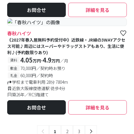
お問合せ
詳細を見る
春秋ハイツ
《2027年春入居無料予約受付中》近鉄線・JR線の3WAYアクセ
ス可能♪周辺にはスーパーやドラッグストアもあり、生活に便
利♪(予約数限りあり)
4.05
4.9
-
賃料
万円
万円
／月
70,000円／契約時お預り
敷金
60,000円／契約時
礼金
学校まで電車利用 28分 7804m
近鉄大阪線俊徳道駅 徒歩4分
築26年／RC5階建て
お問合せ
詳細を見る
1
2
3