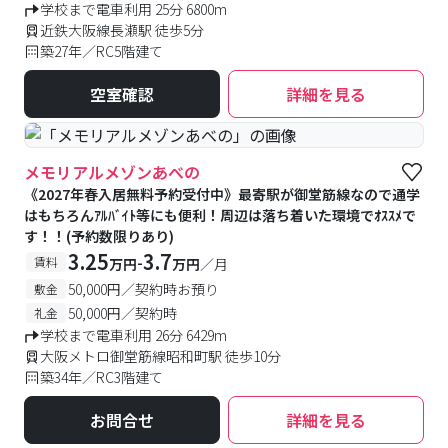
学校まで電車利用 25分 6800m
近鉄大阪線長瀬駅 徒歩5分
築27年／RC5階建て
空室確認
詳細を見る
メモリアルメゾンあべの
《2027年春入居無料予約受付中》最寄駅が御堂筋線なので通学
はもちろんｱﾙﾊﾞｲﾄ等にも便利！周辺は落ち着いた環境でｵｽｽﾒで
す！！(予約数限りあり)
3.25
3.7
-
賃料
万円
万円
／月
50,000円／契約時お預り
敷金
50,000円／契約時
礼金
学校まで電車利用 26分 6429m
大阪メトロ御堂筋線昭和町駅 徒歩10分
築34年／RC3階建て
お問合せ
詳細を見る