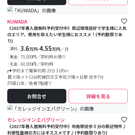
KUWADA
《2027年春入居無料予約受付中》周辺環境良好で学生様に人気
のエリア。費用を抑えたい学生様におススメ！(予約数限りあ
り)
3.6
4.55
-
賃料
万円
万円
／月
70,000円／契約時お預り
敷金
60,000円／契約時
礼金
学校まで電車利用 23分 3185m
大阪メトロ谷町線四天王寺前夕陽ヶ丘駅 徒歩7分
築31年／鉄骨7階建て
お問合せ
詳細を見る
カレッジインエバグリーン
《2027年春入居無料予約受付中》布施駅徒歩５分の駅近物件♪
利便性重視の方にはオススメです♪(予約数限りあり)