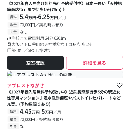
《2027年春入居向け無料先行予約受付中》日本一長い「天神橋
筋商店街」まで徒歩1分(75m)♪
5.4
6.25
-
賃料
万円
万円
／月
70,000円／契約時お預り
敷金
なし
礼金
学校まで電車利用 24分 6201m
大阪メトロ谷町線天神橋筋六丁目駅 徒歩1分
築18年／SRC12階建て
空室確認
詳細を見る
#女性専用
#予約受付中
#空室待ち
アブレストながせ
《2027年春入居無料予約受付中》近鉄長瀬駅徒歩5分の駅近女
性専用マンション♪温水洗浄便座やバストイレセパレートなど
充実。(予約数限りあり)
4.45
5
-
賃料
万円
万円
／月
70,000円／契約時お預り
敷金
なし
礼金