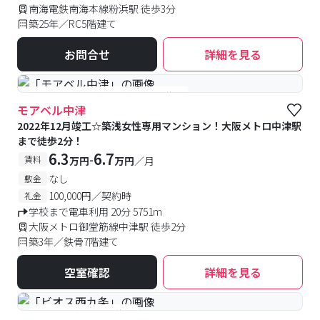
南海電鉄南海本線粉浜駅 徒歩3分
築25年／RC5階建て
お問合せ
詳細を見る
#女性専用
#予約受付中
#空室待ち
モアベル中津
2022年12月竣工☆築浅女性専用マンション！大阪メトロ中津駅
まで徒歩2分！
6.3
6.7
-
賃料
万円
万円
／月
なし
敷金
100,000円／契約時
礼金
学校まで電車利用 20分 5751m
大阪メトロ御堂筋線中津駅 徒歩2分
築3年／鉄骨7階建て
空室確認
詳細を見る
#予約受付中
#空室待ち