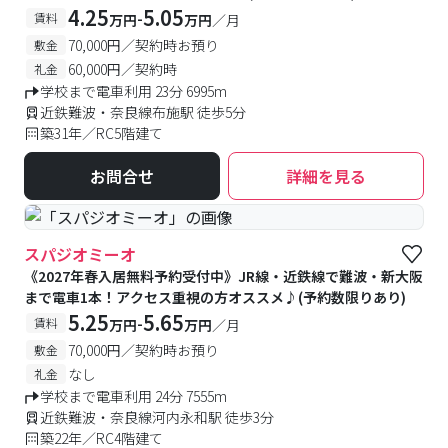
4.25
5.05
-
賃料
万円
万円
／月
70,000円／契約時お預り
敷金
60,000円／契約時
礼金
学校まで電車利用 23分 6995m
近鉄難波・奈良線布施駅 徒歩5分
築31年／RC5階建て
お問合せ
詳細を見る
スパジオミーオ
《2027年春入居無料予約受付中》JR線・近鉄線で難波・新大阪
まで電車1本！アクセス重視の方オススメ♪(予約数限りあり)
5.25
5.65
-
賃料
万円
万円
／月
70,000円／契約時お預り
敷金
なし
礼金
学校まで電車利用 24分 7555m
近鉄難波・奈良線河内永和駅 徒歩3分
築22年／RC4階建て