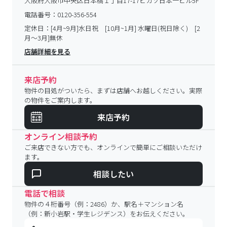
大阪府大阪市中央区日本橋１丁目17-17ピカソ日本一ビル5F
電話番号：
0120-356-554
定休日：
[4月~9月]水日祝 [10月~1月] 水曜日(祝日除く) [2
月～3月]無休
店舗詳細を見る
来店予約
物件の目処がついたら、まずは店舗へお越しください。実際
の物件をご案内します。
来店予約
オンライン相談予約
ご来店できない方でも、オンラインで簡単にご相談いただけ
ます。
相談したい
電話で相談
物件の４桁番号（例：2486）か、駅名＋マンション名
（例：新小岩駅・学生レジデンス）をお伝えください。