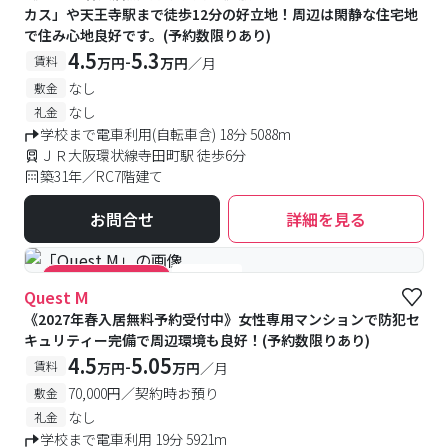
カス」や天王寺駅まで徒歩12分の好立地！周辺は閑静な住宅地
で住み心地良好です。(予約数限りあり)
4.5
5.3
-
賃料
万円
万円
／月
なし
敷金
なし
礼金
学校まで電車利用(自転車含) 18分 5088m
ＪＲ大阪環状線寺田町駅 徒歩6分
築31年／RC7階建て
お問合せ
詳細を見る
#女性専用
#キャンペーン実施中
Quest M
《2027年春入居無料予約受付中》女性専用マンションで防犯セ
キュリティー完備で周辺環境も良好！(予約数限りあり)
4.5
5.05
-
賃料
万円
万円
／月
70,000円／契約時お預り
敷金
なし
礼金
学校まで電車利用 19分 5921m