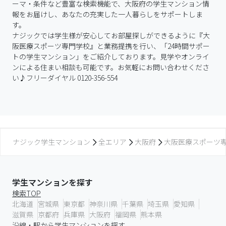
ーマ・条件など豊富な検索機能で、大阪府の学生マンション情
報をお届けし、あなたの充実した一人暮らしをサポートしま
す。

ナジックでは学生様が安心してお部屋探しができるように『大
阪医療スポーツ専門学校』と業務提携を行い、「24時間サポー
トの学生マンション」をご紹介しております。見学やオンライ
ンによる住まい相談も可能です。お気軽にお問い合わせくださ
い♪フリーダイヤル 0120-356-554
ナジック学生マンション
全エリア
大阪府
大阪医療スポーツ
学生マンションを探す
検索TOP
北海道
宮城県
東京都
神奈川県
千葉県
埼玉県
愛知県
滋賀県
京都府
兵庫県
大阪府
福岡県
熊本県
沿線・駅から学生マンションを探す