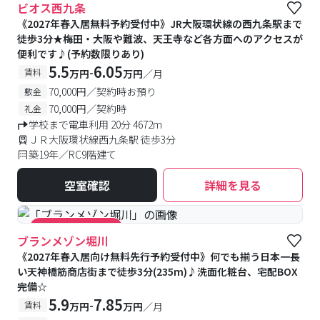
ビオス西九条
《2027年春入居無料予約受付中》JR大阪環状線の西九条駅まで
徒歩3分★梅田・大阪や難波、天王寺など各方面へのアクセスが
便利です♪(予約数限りあり)
5.5
6.05
-
賃料
万円
万円
／月
70,000円／契約時お預り
敷金
70,000円／契約時
礼金
学校まで電車利用 20分 4672m
ＪＲ大阪環状線西九条駅 徒歩3分
築19年／RC9階建て
空室確認
詳細を見る
#キャンペーン実施中
ブランメゾン堀川
《2027年春入居向け無料先行予約受付中》何でも揃う日本一長
い天神橋筋商店街まで徒歩3分(235m)♪洗面化粧台、宅配BOX
完備☆
5.9
7.85
-
賃料
万円
万円
／月