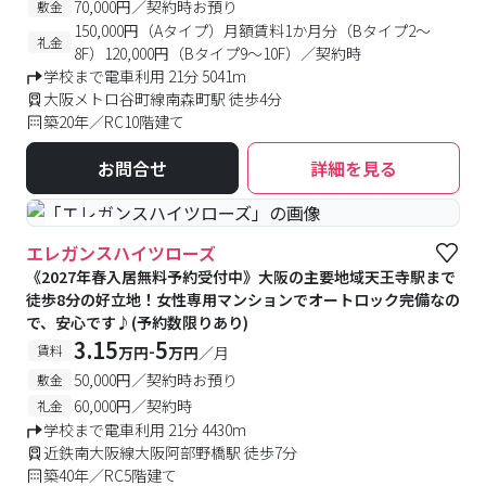
70,000円／契約時お預り
敷金
150,000円（Aタイプ）月額賃料1か月分（Bタイプ2～
礼金
8F）120,000円（Bタイプ9～10F）／契約時
学校まで電車利用 21分 5041m
大阪メトロ谷町線南森町駅 徒歩4分
築20年／RC10階建て
お問合せ
詳細を見る
#女性専用
エレガンスハイツローズ
《2027年春入居無料予約受付中》大阪の主要地域天王寺駅まで
徒歩8分の好立地！女性専用マンションでオートロック完備なの
で、安心です♪(予約数限りあり)
3.15
5
-
賃料
万円
万円
／月
50,000円／契約時お預り
敷金
60,000円／契約時
礼金
学校まで電車利用 21分 4430m
近鉄南大阪線大阪阿部野橋駅 徒歩7分
築40年／RC5階建て