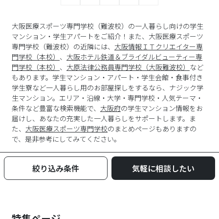
大阪医療スポーツ専門学校（難波校）の一人暮らし向けの学生
マンション・学生アパートをご紹介！また、大阪医療スポーツ
専門学校（難波校）の近隣には、
大阪情報ＩＴクリエイター専
門学校（本校）
、
大阪ホテル鉄道＆ブライダルビューティー専
門学校（本校）
、
大原法律公務員専門学校（大阪難波校）
など
もあります。学生マンション・アパート・学生会館・食事付き
学生寮など一人暮らし用のお部屋探しをするなら、ナジック学
生マンション。エリア・沿線・大学・専門学校・人気テーマ・
条件など豊富な検索機能で、
大阪府
の学生マンション情報をお
届けし、あなたの充実した一人暮らしをサポートします。ま
た、
大阪医療スポーツ専門学校
のまとめページもありますの
で、是非参考にしてみてください。
絞り込み条件
気軽に相談したい
特集ページ