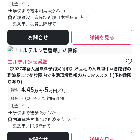
なし
礼金
学校まで電車利用 4分 820m
近鉄難波・奈良線近鉄日本橋駅 徒歩1分
築30年／鉄骨11階建て
お問合せ
詳細を見る
エルテルン壱番館
《2027年春入居無料予約受付中》好立地の人気物件☺各路線の
難波駅まで徒歩圏内で生活環境重視の方におススメ！(予約数限
りあり)
4.45
5
-
賃料
万円
万円
／月
70,000円／契約時お預り
敷金
なし
礼金
学校まで徒歩 6分 477m
南海電鉄南海本線難波駅 徒歩5分
築29年／RC8階建て
お問合せ
詳細を見る