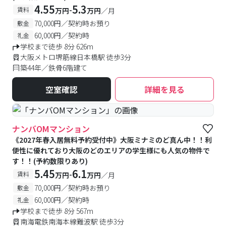
4.55
5.3
-
賃料
万円
万円
／月
70,000円／契約時お預り
敷金
60,000円／契約時
礼金
学校まで徒歩 8分 626m
大阪メトロ堺筋線日本橋駅 徒歩3分
築44年／鉄骨6階建て
空室確認
詳細を見る
ナンバOMマンション
《2027年春入居無料予約受付中》大阪ミナミのど真ん中！！利
便性に優れており大阪のどのエリアの学生様にも人気の物件で
す！！(予約数限りあり)
5.45
6.1
-
賃料
万円
万円
／月
70,000円／契約時お預り
敷金
60,000円／契約時
礼金
学校まで徒歩 8分 567m
南海電鉄南海本線難波駅 徒歩3分