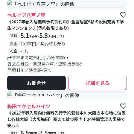
ベルビア八戸ノ里
《2027年春入居無料予約受付中》全室居室9帖の設備充実の学
生マンション♪(予約数限りあり)
5.1
5.8
-
賃料
万円
万円
／月
70,000円／契約時お預り
敷金
なし
礼金
学校まで電車利用 26分 8800m
近鉄難波・奈良線八戸ノ里駅 徒歩8分
築11年／鉄骨3階建て
お問合せ
詳細を見る
#予約受付中
#空室待ち
梅田エクセルハイツ
《2027年春入居向け無料先行予約受付中》大阪の中心地に位置
し各線大阪（大阪梅田）駅まで徒歩圏内！24時間管理人常駐で
安心☆
6.5
7.5
-
賃料
万円
万円
／月