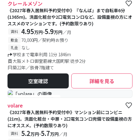
クレールメゾン
《2027年春入居無料予約受付中》『なんば』まで自転車6分
(1365m)。洗面化粧台や2口電気コンロなど、設備重視の方にオ
ススメのマンションです。(予約数限りあり)
4.95
5.9
-
賃料
万円
万円
／月
70,000円／契約時お預り
敷金
なし
礼金
学校まで電車利用 11分 1846m
大阪メトロ御堂筋線大国町駅 徒歩2分
築22年／鉄骨7階建て
空室確認
詳細を見る
#予約受付中
#空室待ち
volare
《2027年春入居無料予約受付中》マンション前にコンビニ
(21m)。洗面化粧台・中扉・2口電気コンロ完備で設備重視の方
にオススメ。(予約数限りあり)
5.2
5.7
-
賃料
万円
万円
／月