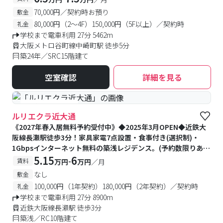
70,000円／契約時お預り
敷金
80,000円（2～4F）150,000円（5F以上）／契約時
礼金
学校まで電車利用 27分 5462m
大阪メトロ谷町線中崎町駅 徒歩5分
築24年／SRC15階建て
空室確認
詳細を見る
#築浅
#食事付き
ルリエクラ近大通
《2027年春入居無料予約受付中》◆2025年3月OPEN◆近鉄大
阪線長瀬駅徒歩3分！家具家電7点設置・食事付き(選択制)・
1Gbpsインターネット無料の築浅レジデンス。(予約数限りあ
り)
5.15
6
-
賃料
万円
万円
／月
なし
敷金
100,000円（1年契約）180,000円（2年契約）／契約時
礼金
学校まで電車利用 27分 8900m
近鉄大阪線長瀬駅 徒歩3分
築浅／RC10階建て