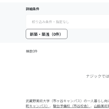
詳細条件
絞り込み条件・指定なし
新築・築浅（0件）
棟数0件
ナジックで
武蔵野美術大学（市ヶ谷キャンパス）の一人暮らし向
町キャンパス）
、
駿台予備校（市谷校舎）
、
山脇美術