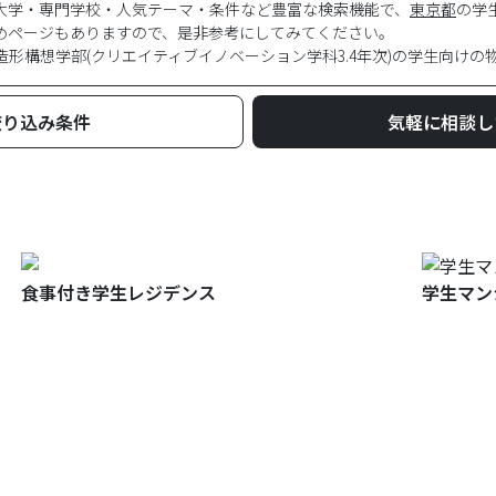
大学・専門学校・人気テーマ・条件など豊富な検索機能で、
東京都
の学
めページもありますので、是非参考にしてみてください。
造形構想学部(クリエイティブイノベーション学科3.4年次)
の学生向けの
絞り込み条件
気軽に相談し
食事付き学生レジデンス
学生マン