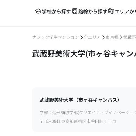
学校から探す
路線から探す
エリアか
ナジック学生マンション
全エリア
東京都
武蔵野
武蔵野美術大学(市ヶ谷キャン
武蔵野美術大学（市ヶ谷キャンパス）
学部：
造形構想学部(クリエイティブイノベーション学
〒
162-0843
東京都新宿区市谷田町１丁目