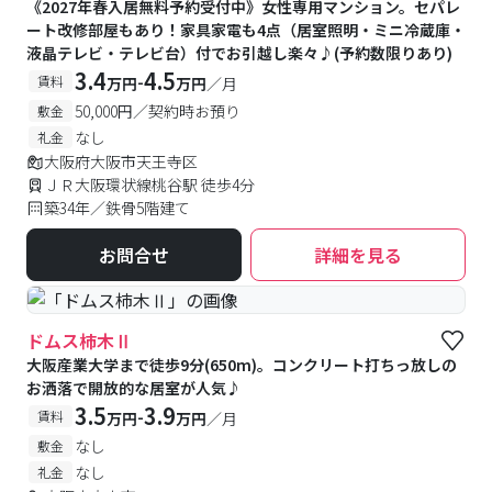
《2027年春入居無料予約受付中》女性専用マンション。セパレ
ート改修部屋もあり！家具家電も4点（居室照明・ミニ冷蔵庫・
液晶テレビ・テレビ台）付でお引越し楽々♪(予約数限りあり)
3.4
4.5
-
賃料
万円
万円
／月
50,000円／契約時お預り
敷金
なし
礼金
大阪府大阪市天王寺区
ＪＲ大阪環状線桃谷駅 徒歩4分
築34年／鉄骨5階建て
お問合せ
詳細を見る
ドムス柿木Ⅱ
大阪産業大学まで徒歩9分(650m)。コンクリート打ちっ放しの
お洒落で開放的な居室が人気♪
3.5
3.9
-
賃料
万円
万円
／月
なし
敷金
なし
礼金