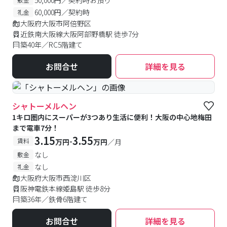
60,000円／契約時
礼金
大阪府大阪市阿倍野区
近鉄南大阪線大阪阿部野橋駅 徒歩7分
築40年／RC5階建て
お問合せ
詳細を見る
シャトーメルヘン
1キロ圏内にスーパーが3つあり生活に便利！大阪の中心地梅田
まで電車7分！
3.15
3.55
-
賃料
万円
万円
／月
なし
敷金
なし
礼金
大阪府大阪市西淀川区
阪神電鉄本線姫島駅 徒歩8分
築36年／鉄骨6階建て
お問合せ
詳細を見る