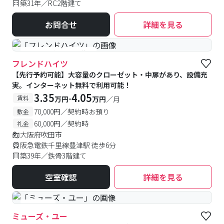
築31年／RC2階建て
お問合せ
詳細を見る
#予約受付中
#空室待ち
フレンドハイツ
【先行予約可能】大容量のクローゼット・中扉があり、設備充
実。インターネット無料で利用可能！
3.35
4.05
-
賃料
万円
万円
／月
70,000円／契約時お預り
敷金
60,000円／契約時
礼金
大阪府吹田市
阪急電鉄千里線豊津駅 徒歩6分
築39年／鉄骨3階建て
空室確認
詳細を見る
#女性専用
ミューズ・ユー