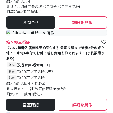
大阪府大東市
ＪＲ片町線四条畷駅 バス13分 バス停まで8分
築29年／RC3階建て
お問合せ
詳細を見る
#予約受付中
#空室待ち
梅ヶ枝三番館
《2027年春入居無料予約受付中》最寄り駅まで徒歩5分の好立
地！！家電4点付でお引っ越し費用も抑えれます！(予約数限り
あり)
3.5
6
-
賃料
万円
万円
／月
70,000円／契約時お預り
敷金
70,000円／契約時
礼金
大阪府大阪市阿倍野区
大阪メトロ谷町線阿倍野駅 徒歩5分
築27年／鉄骨3階建て
空室確認
詳細を見る