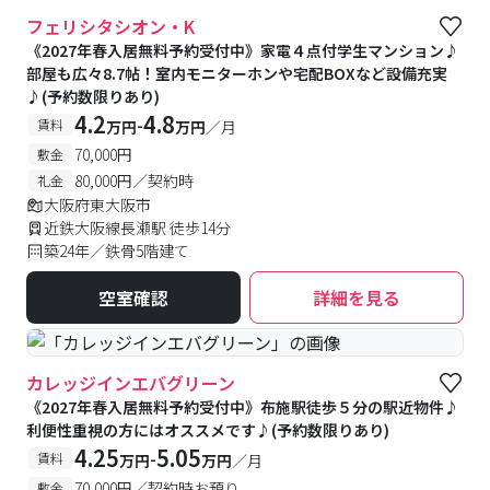
#予約受付中
#空室待ち
フェリシタシオン・K
《2027年春入居無料予約受付中》家電４点付学生マンション♪
部屋も広々8.7帖！室内モニターホンや宅配BOXなど設備充実
♪(予約数限りあり)
4.2
4.8
-
賃料
万円
万円
／月
70,000円
敷金
80,000円／契約時
礼金
大阪府東大阪市
近鉄大阪線長瀬駅 徒歩14分
築24年／鉄骨5階建て
空室確認
詳細を見る
カレッジインエバグリーン
《2027年春入居無料予約受付中》布施駅徒歩５分の駅近物件♪
利便性重視の方にはオススメです♪(予約数限りあり)
4.25
5.05
-
賃料
万円
万円
／月
70,000円／契約時お預り
敷金