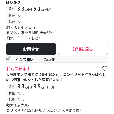
限りあり)
3.3
5.1
-
賃料
万円
万円
／月
なし
敷金
なし
礼金
大阪府東大阪市
近鉄大阪線長瀬駅 徒歩8分
築30年／RC8階建て
お問合せ
詳細を見る
ドムス柿木Ⅰ
大阪産業大学まで徒歩8分(620m)。コンクリート打ちっぱなし
のお洒落で広々とした居室が人気♪
3.3
3.5
-
賃料
万円
万円
／月
なし
敷金
なし
礼金
大阪府大東市
ＪＲ片町線四条畷駅 バス13分 バス停まで8分