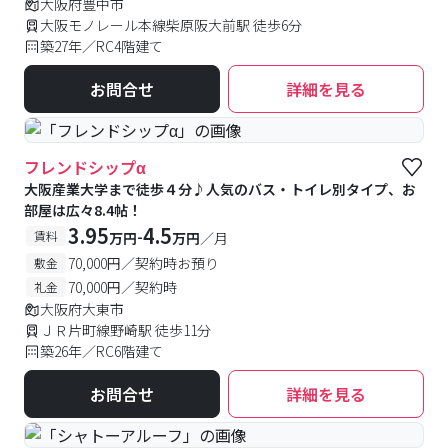
大阪府豊中市
大阪モノレール本線柴原阪大前駅 徒歩6分
築27年／RC4階建て
お問合せ
詳細を見る
フレンドシップα
大阪産業大学まで徒歩４分♪人気のバス・トイレ別タイプ、お
部屋は広々8.4帖！
3.95
4.5
-
賃料
万円
万円
／月
70,000円／契約時お預り
敷金
70,000円／契約時
礼金
大阪府大東市
ＪＲ片町線野崎駅 徒歩11分
築26年／RC6階建て
お問合せ
詳細を見る