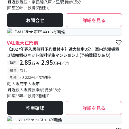
近鉄難波・奈良線八戸ノ里駅 徒歩15分
築29年／鉄骨6階建て
お問合せ
詳細を見る
#予約受付中
#空室待ち
VAL近大正門前
《2027年春入居無料予約受付中》近大徒歩3分！室内洗濯機置
き場完備のネット無料学生マンション♪(予約数限りあり)
2.85
2.95
-
賃料
万円
万円
／月
なし
敷金
30,000円／契約時
礼金
大阪府東大阪市
近鉄大阪線長瀬駅 徒歩15分
築38年／鉄骨2階建て
空室確認
詳細を見る
#予約受付中
#空室待ち