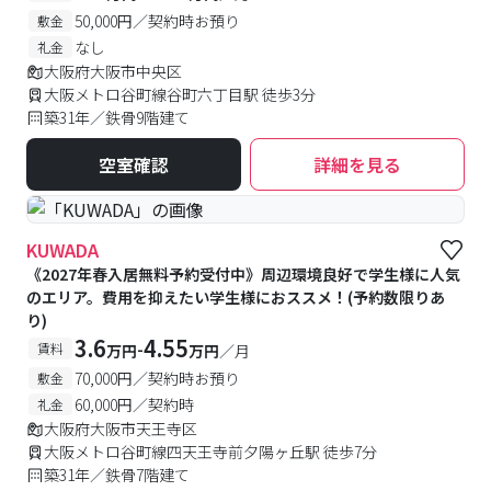
50,000円／契約時お預り
敷金
なし
礼金
大阪府大阪市中央区
大阪メトロ谷町線谷町六丁目駅 徒歩3分
築31年／鉄骨9階建て
空室確認
詳細を見る
KUWADA
《2027年春入居無料予約受付中》周辺環境良好で学生様に人気
のエリア。費用を抑えたい学生様におススメ！(予約数限りあ
り)
3.6
4.55
-
賃料
万円
万円
／月
70,000円／契約時お預り
敷金
60,000円／契約時
礼金
大阪府大阪市天王寺区
大阪メトロ谷町線四天王寺前夕陽ヶ丘駅 徒歩7分
築31年／鉄骨7階建て