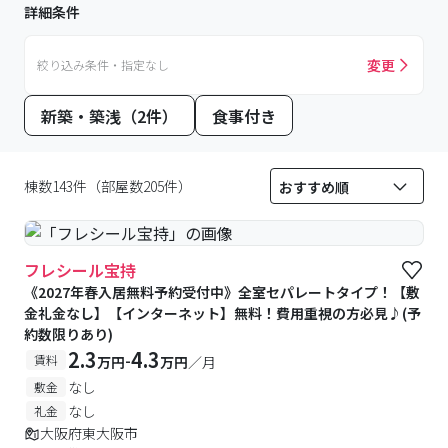
詳細条件
変更
絞り込み条件・指定なし
新築・築浅（2件）
食事付き
棟数143件（部屋数205件）
フレシール宝持
《2027年春入居無料予約受付中》全室セパレートタイプ！【敷
金礼金なし】【インターネット】無料！費用重視の方必見♪(予
約数限りあり)
2.3
4.3
-
賃料
万円
万円
／月
なし
敷金
なし
礼金
大阪府東大阪市