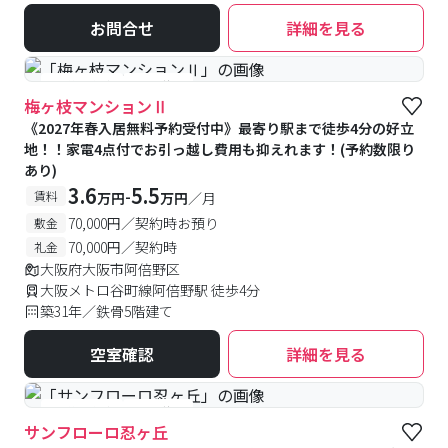
お問合せ
詳細を見る
#予約受付中
#空室待ち
梅ヶ枝マンションⅡ
《2027年春入居無料予約受付中》最寄り駅まで徒歩4分の好立
地！！家電4点付でお引っ越し費用も抑えれます！(予約数限り
あり)
3.6
5.5
-
賃料
万円
万円
／月
70,000円／契約時お預り
敷金
70,000円／契約時
礼金
大阪府大阪市阿倍野区
大阪メトロ谷町線阿倍野駅 徒歩4分
築31年／鉄骨5階建て
空室確認
詳細を見る
#予約受付中
#空室待ち
サンフローロ忍ヶ丘