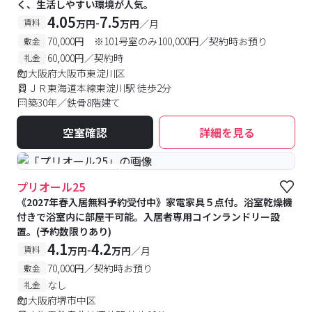
く、生活しやすい環境が人気。
4.05
7.5
-
賃料
万円
万円
／月
70,000円 ※101号室のみ100,000円／契約時お預り
敷金
60,000円／契約時
礼金
大阪府大阪市東淀川区
ＪＲ東海道本線東淀川駅 徒歩2分
築30年／鉄骨8階建て
空室確認
詳細を見る
#予約受付中
#空室待ち
プリオール25
《2027年春入居無料予約受付中》家電家具５点付。浴室乾燥機
付きで浴室内に部屋干可能。入居者専用コインランドリー設
置。(予約数限りあり)
4.1
4.2
-
賃料
万円
万円
／月
70,000円／契約時お預り
敷金
なし
礼金
大阪府堺市中区