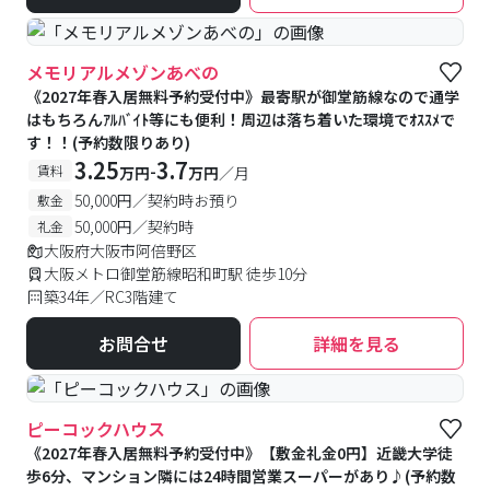
メモリアルメゾンあべの
《2027年春入居無料予約受付中》最寄駅が御堂筋線なので通学
はもちろんｱﾙﾊﾞｲﾄ等にも便利！周辺は落ち着いた環境でｵｽｽﾒで
す！！(予約数限りあり)
3.25
3.7
-
賃料
万円
万円
／月
50,000円／契約時お預り
敷金
50,000円／契約時
礼金
大阪府大阪市阿倍野区
大阪メトロ御堂筋線昭和町駅 徒歩10分
築34年／RC3階建て
お問合せ
詳細を見る
ピーコックハウス
《2027年春入居無料予約受付中》【敷金礼金0円】近畿大学徒
歩6分、マンション隣には24時間営業スーパーがあり♪(予約数