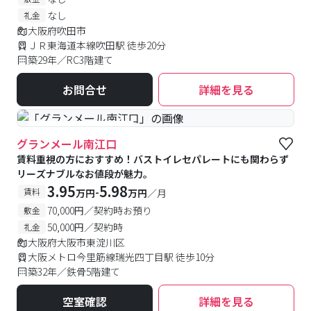
なし
礼金
大阪府吹田市
ＪＲ東海道本線吹田駅 徒歩20分
築29年／RC3階建て
お問合せ
詳細を見る
#予約受付中
#空室待ち
グランメール南江口
賃料重視の方におすすめ！バストイレセパレートにも関わらず
リーズナブルなお値段が魅力。
3.95
5.98
-
賃料
万円
万円
／月
70,000円／契約時お預り
敷金
50,000円／契約時
礼金
大阪府大阪市東淀川区
大阪メトロ今里筋線瑞光四丁目駅 徒歩10分
築32年／鉄骨5階建て
空室確認
詳細を見る