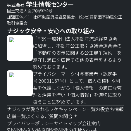
国土交通大臣(2)第9054号
加盟団体／(一社)不動産流通経営協会、(公社)首都圏不動産公正
取引協議会
ナジック安全・安心への取り組み
「FRK 一般社団法人不動産流通経営協会」
に加盟し、不動産公正取引協議会連合会の
「不動産の表示に関する公正競争規約」を
遵守し適正な広告その他の表示をするよう
努めております。
プライバシーマーク付与事業者（認定番
号:20001167号）として、個人の権利や利
益を保護しながら「個人情報」の適正な管
理と活用を行い「個人情報」を適切に取り
扱うことに努めています。
ナジックが愛されるワケ
キャンペーン一覧
お役立ち情報
店舗一覧
よくあるご質問
お問合せ
プライバシーポリシー
サイトマップ
会社案内
© NATIONAL STUDENTS INFORMATION CENTER Co., Ltd.