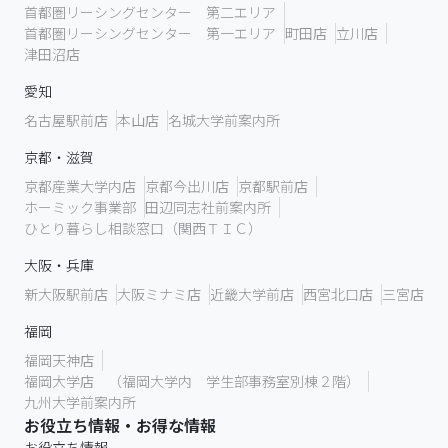
首都圏リーシングセンター 第二エリア
首都圏リーシングセンター 第一エリア
町田店
立川店
津田沼店
愛知
名古屋駅前店
本山店
名城大学前案内所
京都・滋賀
京都産業大学内店
京都今出川店
京都駅前店
ホーミック事業部
田辺同志社前案内所
ひとり暮らし相談窓口（関西ＴＩＣ）
大阪・兵庫
新大阪駅前店
大阪ミナミ店
近畿大学前店
西宮北口店
三宮店
福岡
福岡天神店
福岡大学店 （福岡大学内 学生部事務室別棟２階）
九州大学前案内所
お役立ち情報・お得な情報
お役立ち情報