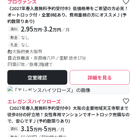
プロヴァンス
《2027年春入居無料予約受付中》低価格帯をご希望の方必見！
オートロック付・全室8帖あり、費用重視の方にオススメ♪(予
約数限りあり)
2.95
3.2
-
賃料
万円
万円
／月
なし
敷金
なし
礼金
大阪府東大阪市
近鉄難波・奈良線八戸ノ里駅 徒歩17分
築37年／鉄骨2階建て
空室確認
詳細を見る
#女性専用
エレガンスハイツローズ
《2027年春入居無料予約受付中》大阪の主要地域天王寺駅まで
徒歩8分の好立地！女性専用マンションでオートロック完備なの
で、安心です♪(予約数限りあり)
3.15
5
-
賃料
万円
万円
／月
50,000円／契約時お預り
敷金