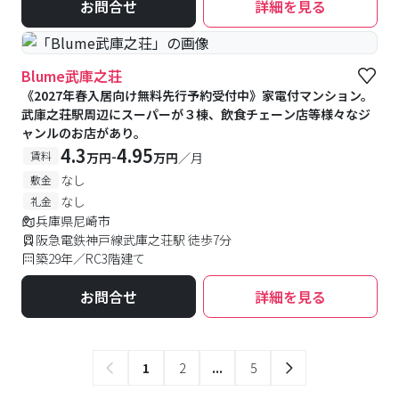
お問合せ
詳細を見る
Blume武庫之荘
《2027年春入居向け無料先行予約受付中》家電付マンション。
武庫之荘駅周辺にスーパーが３棟、飲食チェーン店等様々なジ
ャンルのお店があり。
4.3
4.95
-
賃料
万円
万円
／月
なし
敷金
なし
礼金
兵庫県尼崎市
阪急電鉄神戸線武庫之荘駅 徒歩7分
築29年／RC3階建て
お問合せ
詳細を見る
1
2
...
5