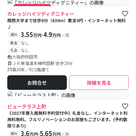
#キャンペーン実施中
カレッジハイツディグニティー
関西大学まで徒歩8分（630m）敷金0円・インターネット無料
♪
3.55
4.9
-
賃料
万円
万円
／月
なし
敷金
なし
礼金
大阪府吹田市
ＪＲ東海道本線吹田駅 徒歩20分
築30年／RC5階建て
お問合せ
詳細を見る
#予約受付中
#空室待ち
ビューテラス上町
《2027年春入居無料予約受付中》礼金なし、インターネット利
用料無料。フルリノベーションのお部屋もございます。(予約数
限りあり)
3.6
5.65
-
賃料
万円
万円
／月