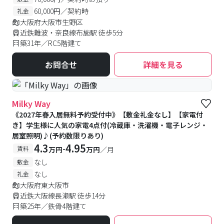
60,000円／契約時
礼金
大阪府大阪市生野区
近鉄難波・奈良線布施駅 徒歩5分
築31年／RC5階建て
お問合せ
詳細を見る
Milky Way
《2027年春入居無料予約受付中》【敷金礼金なし】【家電付
き】学生様に人気の家電4点付(冷蔵庫・洗濯機・電子レンジ・
居室照明)♪(予約数限りあり)
4.3
4.95
-
賃料
万円
万円
／月
なし
敷金
なし
礼金
大阪府東大阪市
近鉄大阪線長瀬駅 徒歩14分
築25年／鉄骨4階建て