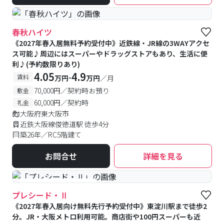
春秋ハイツ
《2027年春入居無料予約受付中》近鉄線・JR線の3WAYアクセ
ス可能♪周辺にはスーパーやドラッグストアもあり、生活に便
利♪(予約数限りあり)
4.05
4.9
-
賃料
万円
万円
／月
70,000円／契約時お預り
敷金
60,000円／契約時
礼金
大阪府東大阪市
近鉄大阪線俊徳道駅 徒歩4分
築26年／RC5階建て
お問合せ
詳細を見る
#予約受付中
#空室待ち
プレシード・Ⅱ
《2027年春入居向け無料先行予約受付中》東淀川駅まで徒歩2
分。JR・大阪メトロ利用可能。商店街や100円スーパーも近