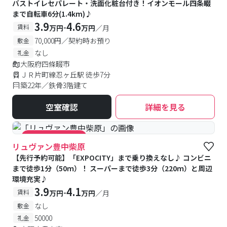
バストイレセパレート・洗面化粧台付き！イオンモール四条畷
まで自転車6分(1.4km)♪
3.9
4.6
-
賃料
万円
万円
／月
70,000円／契約時お預り
敷金
なし
礼金
大阪府四條畷市
ＪＲ片町線忍ヶ丘駅 徒歩7分
築22年／鉄骨3階建て
空室確認
詳細を見る
#キャンペーン実施中
リュヴァン豊中柴原
【先行予約可能】「EXPOCITY」まで乗り換えなし♪ コンビニ
まで徒歩1分（50ｍ）！ スーパーまで徒歩3分（220ｍ）と周辺
環境充実♪
3.9
4.1
-
賃料
万円
万円
／月
なし
敷金
50000
礼金