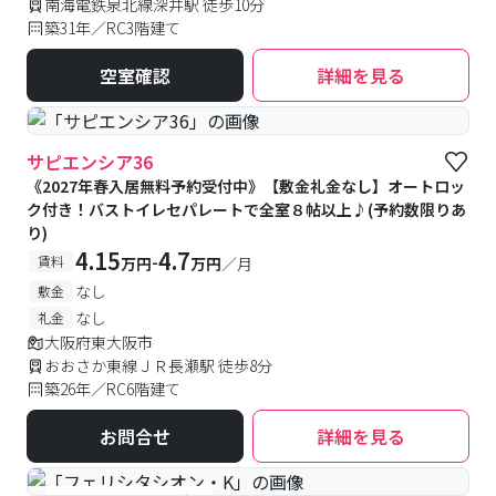
南海電鉄泉北線深井駅 徒歩10分
築31年／RC3階建て
空室確認
詳細を見る
サピエンシア36
《2027年春入居無料予約受付中》【敷金礼金なし】オートロッ
ク付き！バストイレセパレートで全室８帖以上♪(予約数限りあ
り)
4.15
4.7
-
賃料
万円
万円
／月
なし
敷金
なし
礼金
大阪府東大阪市
おおさか東線ＪＲ長瀬駅 徒歩8分
築26年／RC6階建て
お問合せ
詳細を見る