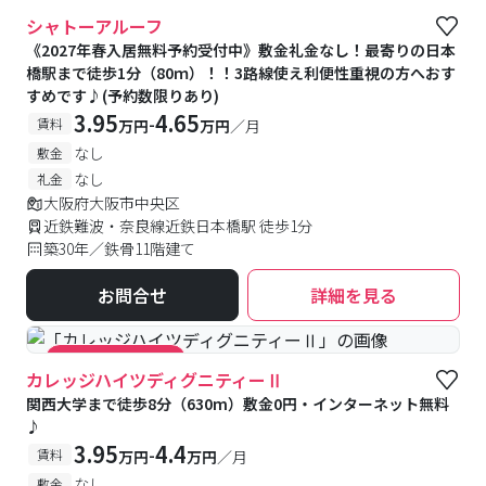
シャトーアルーフ
《2027年春入居無料予約受付中》敷金礼金なし！最寄りの日本
橋駅まで徒歩1分（80ｍ）！！3路線使え利便性重視の方へおす
すめです♪(予約数限りあり)
3.95
4.65
-
賃料
万円
万円
／月
なし
敷金
なし
礼金
大阪府大阪市中央区
近鉄難波・奈良線近鉄日本橋駅 徒歩1分
築30年／鉄骨11階建て
お問合せ
詳細を見る
#キャンペーン実施中
カレッジハイツディグニティーⅡ
関西大学まで徒歩8分（630m）敷金0円・インターネット無料
♪
3.95
4.4
-
賃料
万円
万円
／月
なし
敷金