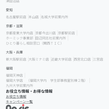
津田沼店
愛知
名古屋駅前店
本山店
名城大学前案内所
京都・滋賀
京都産業大学内店
京都今出川店
京都駅前店
ホーミック事業部
田辺同志社前案内所
ひとり暮らし相談窓口（関西ＴＩＣ）
大阪・兵庫
新大阪駅前店
大阪ミナミ店
近畿大学前店
西宮北口店
三宮店
福岡
福岡天神店
福岡大学店 （福岡大学内 学生部事務室別棟２階）
九州大学前案内所
お役立ち情報・お得な情報
お役立ち情報
キャンペーン一覧