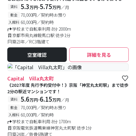
心
5.3
5.75
-
賃料
万円
万円
／月
70,000円／契約時お預り
敷金
60,000円／契約時
入館料
学校まで自転車利用 8分 2000m
京都市烏丸線鞍馬口駅 徒歩1分
築23年／RC3階建て
空室確認
詳細を見る
Capital Villa丸太町
《2027年度 先行予約受付中！》京阪「神宮丸太町駅」まで徒歩
2分の駅近マンションです！
5.6
6.15
-
賃料
万円
万円
／月
70,000円／契約時お預り
敷金
60,000円／契約時
入館料
学校まで自転車利用 8分 1700m
京阪電気鉄道鴨東線神宮丸太町駅 徒歩1分
築24年／鉄骨6階建て