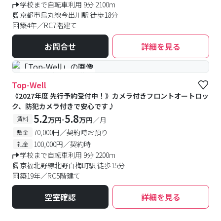
学校まで自転車利用 9分 2100m
京都市烏丸線今出川駅 徒歩18分
築4年／RC7階建て
お問合せ
詳細を見る
#予約受付中
#空室待ち
Top-Well
《2027年度 先行予約受付中！》カメラ付きフロントオートロッ
ク、防犯カメラ付きで安心です♪
5.2
5.8
-
賃料
万円
万円
／月
70,000円／契約時お預り
敷金
100,000円／契約時
礼金
学校まで自転車利用 9分 2200m
京福北野線北野白梅町駅 徒歩15分
築19年／RC5階建て
空室確認
詳細を見る