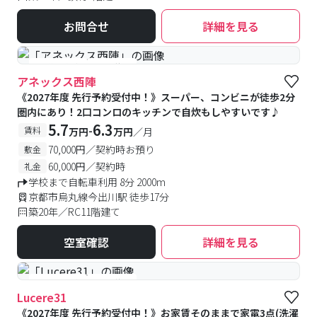
お問合せ
詳細を見る
#予約受付中
#空室待ち
アネックス西陣
《2027年度 先行予約受付中！》スーパー、コンビニが徒歩2分
圏内にあり！2口コンロのキッチンで自炊もしやすいです♪
5.7
6.3
-
賃料
万円
万円
／月
70,000円／契約時お預り
敷金
60,000円／契約時
礼金
学校まで自転車利用 8分 2000m
京都市烏丸線今出川駅 徒歩17分
築20年／RC11階建て
空室確認
詳細を見る
#予約受付中
#空室待ち
Lucere31
《2027年度 先行予約受付中！》お家賃そのままで家電3点(洗濯