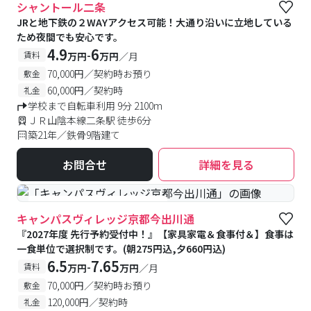
シャントール二条
JRと地下鉄の２WAYアクセス可能！大通り沿いに立地している
ため夜間でも安心です。
4.9
6
-
賃料
万円
万円
／月
70,000円／契約時お預り
敷金
60,000円／契約時
礼金
学校まで自転車利用 9分 2100m
ＪＲ山陰本線二条駅 徒歩6分
築21年／鉄骨9階建て
お問合せ
詳細を見る
#食事付き
#女性専用フロアあり
キャンパスヴィレッジ京都今出川通
『2027年度 先行予約受付中！』【家具家電＆食事付＆】食事は
一食単位で選択制です。(朝275円込,夕660円込)
6.5
7.65
-
賃料
万円
万円
／月
70,000円／契約時お預り
敷金
120,000円／契約時
礼金