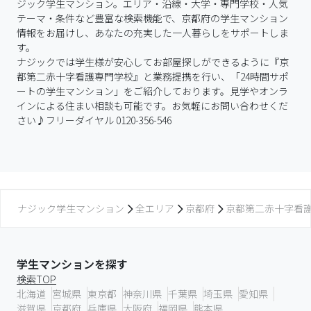
ジック学生マンション。エリア・沿線・大学・専門学校・人気
テーマ・条件など豊富な検索機能で、京都府の学生マンション
情報をお届けし、あなたの充実した一人暮らしをサポートしま
す。

ナジックでは学生様が安心してお部屋探しができるように『京
都第二赤十字看護専門学校』と業務提携を行い、「24時間サポ
ートの学生マンション」をご紹介しております。見学やオンラ
インによる住まい相談も可能です。お気軽にお問い合わせくだ
さい♪フリーダイヤル 0120-356-546
ナジック学生マンション
全エリア
京都府
京都第二赤十字看
学生マンションを探す
検索TOP
北海道
宮城県
東京都
神奈川県
千葉県
埼玉県
愛知県
滋賀県
京都府
兵庫県
大阪府
福岡県
熊本県