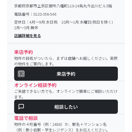
京都府京都市上京区御所八幡町110-14烏丸今出川ビル3階
電話番号：
0120-356-546
定休日：
4月～9月:水日祝 10月～1月:水曜日(祝日を除く)
2月～3月:無休
店舗詳細を見る
来店予約
物件の目処がついたら、まずは店舗へお越しください。実際
の物件をご案内します。
来店予約
オンライン相談予約
ご来店できない方でも、オンラインで簡単にご相談いただけ
ます。
相談したい
電話で相談
物件の４桁番号（例：2486）か、駅名＋マンション名
（例：新小岩駅・学生レジデンス）をお伝えください。