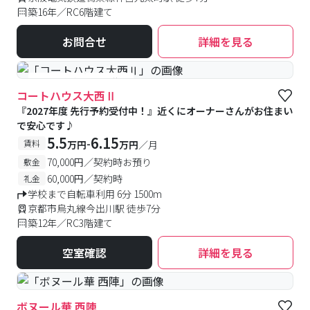
築16年／RC6階建て
お問合せ
詳細を見る
#予約受付中
#空室待ち
コートハウス大西Ⅱ
『2027年度 先行予約受付中！』近くにオーナーさんがお住まい
で安心です♪
5.5
6.15
-
賃料
万円
万円
／月
70,000円／契約時お預り
敷金
60,000円／契約時
礼金
学校まで自転車利用 6分 1500m
京都市烏丸線今出川駅 徒歩7分
築12年／RC3階建て
空室確認
詳細を見る
ボヌール華 西陣