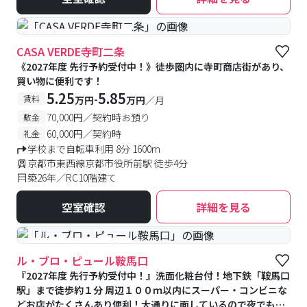
#予約受付中
#空室待ち
CASA VERDE寺町二条
《2027年度 先行予約受付中！》徒歩圏内に寺町商店街があり、
買い物に便利です！
5.25
5.85
-
賃料
万円
万円
／月
70,000円／契約時お預り
敷金
60,000円／契約時
礼金
学校まで自転車利用 8分 1600m
京都市東西線京都市役所前駅 徒歩4分
築26年／RC10階建て
空室確認
詳細を見る
#予約受付中
#空室待ち
ル・ブロ・ピュール鞍馬口
『2027年度 先行予約受付中！』洗面化粧台付！地下鉄「鞍馬口
駅」まで徒歩約１分 周辺１００ｍ以内にスーパー・コンビニな
どお店がたくさんあり便利！大通りに面しているので夜でも安