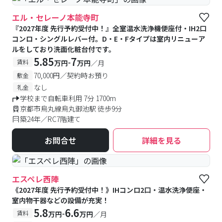
エル・セレーノ本能寺町
『2027年度 先行予約受付中！』全室温水洗浄機便座付・IH2口
コンロ・シングルレバー付。D・E・Fタイプは室内リニューア
ルをしており洗面化粧台付です。
5.85
7
-
賃料
万円
万円
／月
70,000円／契約時お預り
敷金
なし
礼金
学校まで自転車利用 7分 1700m
京都市烏丸線烏丸御池駅 徒歩9分
築24年／RC7階建て
お問合せ
詳細を見る
エスペレ西陣
《2027年度 先行予約受付中！》IHコンロ2口・温水洗浄便座・
室内物干器などの設備が充実！
5.8
6.6
-
賃料
万円
万円
／月