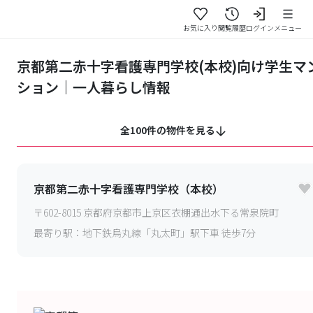
お気に入り
閲覧履歴
ログイン
メニュー
京都第二赤十字看護専門学校(本校)向け学生マ
ション｜一人暮らし情報
全100件の物件を見る
京都第二赤十字看護専門学校（本校）
〒
602-8015
京都府京都市上京区衣棚通出水下る常泉院町
最寄り駅：
地下鉄烏丸線「丸太町」駅下車 徒歩7分