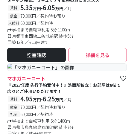
ターホン完備。セキュリティ重視の方にオススメ
5.35
6.05
-
賃料
万円
万円
／月
70,000円／契約時お預り
敷金
60,000円／契約時
入館料
学校まで自転車利用 5分 1100m
京都市東西線二条城前駅 徒歩5分
築13年／RC3階建て
空室確認
詳細を見る
マホガニーコート
『2027年度 先行予約受付中！』洗面所独立！お部屋は8帖で
広々とご使用いただけます！
4.95
6.25
-
賃料
万円
万円
／月
70,000円／契約時お預り
敷金
60,000円／契約時
礼金
学校まで自転車利用 6分 1400m
京都市烏丸線烏丸御池駅 徒歩7分
築20年／鉄骨6階建て