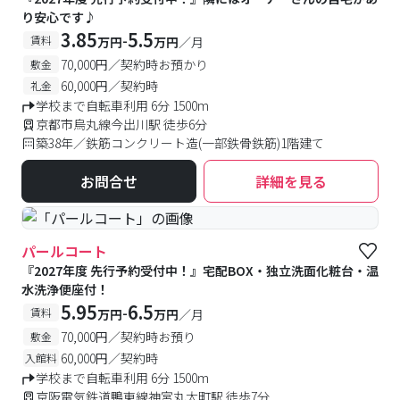
り安心です♪
3.85
5.5
-
賃料
万円
万円
／月
70,000円／契約時お預かり
敷金
60,000円／契約時
礼金
学校まで自転車利用 6分 1500m
京都市烏丸線今出川駅 徒歩6分
築38年／鉄筋コンクリート造(一部鉄骨鉄筋)1階建て
お問合せ
詳細を見る
パールコート
『2027年度 先行予約受付中！』宅配BOX・独立洗面化粧台・温
水洗浄便座付！
5.95
6.5
-
賃料
万円
万円
／月
70,000円／契約時お預り
敷金
60,000円／契約時
入館料
学校まで自転車利用 6分 1500m
京阪電気鉄道鴨東線神宮丸太町駅 徒歩7分