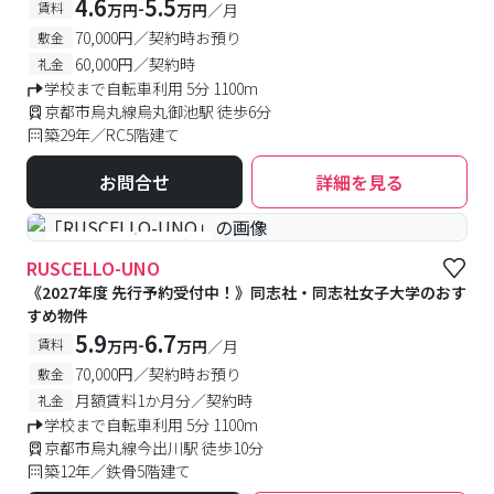
4.6
5.5
-
賃料
万円
万円
／月
70,000円／契約時お預り
敷金
60,000円／契約時
礼金
学校まで自転車利用 5分 1100m
京都市烏丸線烏丸御池駅 徒歩6分
築29年／RC5階建て
お問合せ
詳細を見る
#予約受付中
#空室待ち
RUSCELLO-UNO
《2027年度 先行予約受付中！》同志社・同志社女子大学のおす
すめ物件
5.9
6.7
-
賃料
万円
万円
／月
70,000円／契約時お預り
敷金
月額賃料1か月分／契約時
礼金
学校まで自転車利用 5分 1100m
京都市烏丸線今出川駅 徒歩10分
築12年／鉄骨5階建て