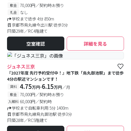
済！
70,000円／契約時お預り
敷金
なし
礼金
学校まで徒歩 4分 850m
京都市烏丸線今出川駅 徒歩3分
築29年／RC4階建て
空室確認
詳細を見る
ジュネス三京
『2027年度 先行予約受付中！』地下鉄「烏丸御池駅」まで徒歩
4分の駅近マンションです！
4.75
6.15
-
賃料
万円
万円
／月
70,000円／契約時お預り
敷金
60,000円／契約時
入館料
学校まで自転車利用 5分 1400m
京都市烏丸線烏丸御池駅 徒歩3分
築28年／RC5階建て