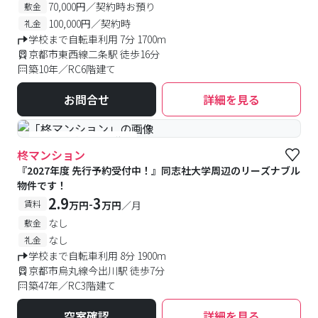
70,000円／契約時お預り
敷金
100,000円／契約時
礼金
学校まで自転車利用 7分 1700m
京都市東西線二条駅 徒歩16分
築10年／RC6階建て
お問合せ
詳細を見る
#予約受付中
#空室待ち
柊マンション
『2027年度 先行予約受付中！』同志社大学周辺のリーズナブル
物件です！
2.9
3
-
賃料
万円
万円
／月
なし
敷金
なし
礼金
学校まで自転車利用 8分 1900m
京都市烏丸線今出川駅 徒歩7分
築47年／RC3階建て
空室確認
詳細を見る