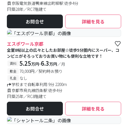
京阪電気鉄道鴨東線出町柳駅 徒歩4分
築28年／RC7階建て
お問合せ
詳細を見る
エスポワール京都
全室8帖以上の広々としたお部屋☆徒歩5分圏内にスーパー、コ
ンビニがそろっておりお買い物にも便利な立地です！
5.25
6.3
-
賃料
万円
万円
／月
70,000円／契約時お預り
敷金
なし
礼金
学校まで自転車利用 9分 2200m
京都市烏丸線四条駅 徒歩4分
築25年／RC8階建て
お問合せ
詳細を見る