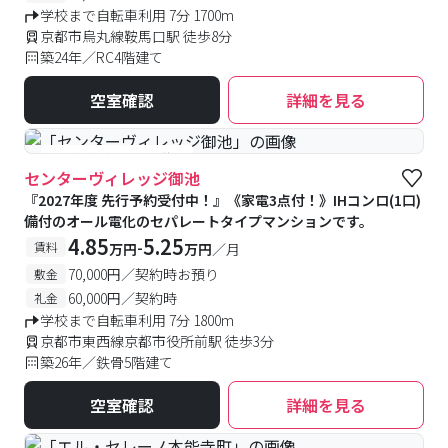
学校まで自転車利用 7分 1700m
京都市烏丸線鞍馬口駅 徒歩8分
築24年／RC4階建て
空室確認
詳細を見る
#予約受付中
#空室待ち
センターヴィレッジ御池
『2027年度 先行予約受付中！』《家電3点付！》IHコンロ(1口)
備付のオール電化のセパレートタイプマンションです。
4.85
5.25
-
賃料
万円
万円
／月
70,000円／契約時お預り
敷金
60,000円／契約時
礼金
学校まで自転車利用 7分 1800m
京都市東西線京都市役所前駅 徒歩3分
築26年／鉄骨5階建て
空室確認
詳細を見る