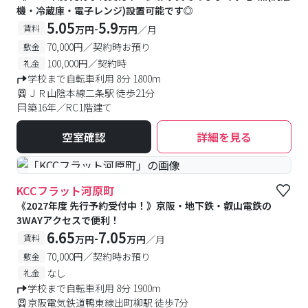
機・冷蔵庫・電子レンジ)設置可能です◎
5.05
5.9
-
賃料
万円
万円
／月
70,000円／契約時お預り
敷金
100,000円／契約時
礼金
学校まで自転車利用 8分 1800m
ＪＲ山陰本線二条駅 徒歩21分
築16年／RC1階建て
空室確認
詳細を見る
#予約受付中
#空室待ち
KCCフラット河原町
《2027年度 先行予約受付中！》京阪・地下鉄・叡山電鉄の
3WAYアクセスで便利！
6.65
7.05
-
賃料
万円
万円
／月
70,000円／契約時お預り
敷金
なし
礼金
学校まで自転車利用 8分 1900m
京阪電気鉄道鴨東線出町柳駅 徒歩7分