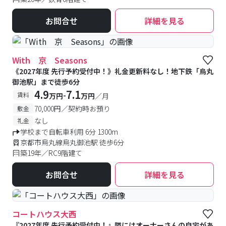
お問合せ
詳細を見る
With 京 Seasons
《2027年度 先行予約受付中！》礼金更新料なし！地下鉄「烏丸
御池駅」まで徒歩6分
4.9
7.1
-
賃料
万円
万円
／月
70,000円／契約時お預り
敷金
なし
礼金
学校まで自転車利用 6分 1300m
京都市烏丸線烏丸御池駅 徒歩6分
築19年／RC9階建て
お問合せ
詳細を見る
コートハウス大西
『2027年度 先行予約受付中！』隣にはオーナーさんの自宅があ