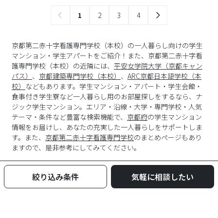
1
2
3
4
京都第二赤十字看護専門学校（本校）の一人暮らし向けの学生
マンション・学生アパートをご紹介！また、京都第二赤十字看
護専門学校（本校）の近隣には、
平安女学院大学（京都キャン
パス）
、
京都建築専門学校（本校）
、
ARC京都日本語学校（本
校）
などもあります。学生マンション・アパート・学生会館・
食事付き学生寮など一人暮らし用のお部屋探しをするなら、ナ
ジック学生マンション。エリア・沿線・大学・専門学校・人気
テーマ・条件など豊富な検索機能で、
京都府
の学生マンション
情報をお届けし、あなたの充実した一人暮らしをサポートしま
す。また、
京都第二赤十字看護専門学校
のまとめページもあり
ますので、是非参考にしてみてください。
絞り込み条件
気軽に相談したい