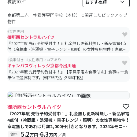
棟数100件
京都第二赤十字看護専門学校（本校）
に関連したピックアップ
物件
#
女性専用
御所西セントラルハイツ
『2027年度 先行予約受付中！』礼金無し更新料無し・新品家電4点
付（冷蔵庫・洗濯機・電⼦レンジ・照明）の女性専用物件！家電無
しであれば月額2,000円引きとなります。2024年モニター付きイン
#
食事付き
#
女性専用フロアあり
ターホンと集合ポスト新設！シングルレバーに交換済！
キャンパスヴィレッジ京都今出川通
『2027年度 先行予約受付中！』【家具家電＆食事付＆】食事は一食
単位で選択制です。(朝275円込,夕660円込)
#女性専用
#予約受付中
#空室待ち
御所西セントラルハイツ
『2027年度 先行予約受付中！』礼金無し更新料無し・新品家電
4点付（冷蔵庫・洗濯機・電⼦レンジ・照明）の女性専用物件！
家電無しであれば月額2,000円引きとなります。2024年モニタ
ー付きインターホンと集合ポスト新設！シングルレバーに交換
5.2
6.3
-
賃料
万円
万円
／月