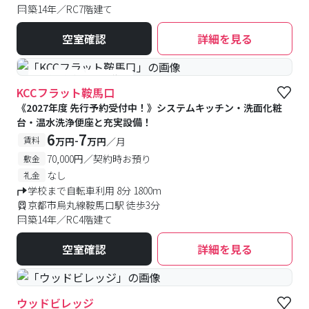
築14年／RC7階建て
空室確認
詳細を見る
#予約受付中
#空室待ち
KCCフラット鞍馬口
《2027年度 先行予約受付中！》システムキッチン・洗面化粧
台・温水洗浄便座と充実設備！
6
7
-
賃料
万円
万円
／月
70,000円／契約時お預り
敷金
なし
礼金
学校まで自転車利用 8分 1800m
京都市烏丸線鞍馬口駅 徒歩3分
築14年／RC4階建て
空室確認
詳細を見る
ウッドビレッジ