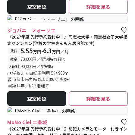
空室確認
詳細を見る
#予約受付中
#空室待ち
ジョバニ フォーリエ
『2027年度 先行予約受付中！』同志社大学・同志社女子大学指
定マンション(他校の学生さんも入居可能です)
5.55
6.3
-
賃料
万円
万円
／月
70,000円／契約時お預り
敷金
90,000円／契約時
入館料
学校まで自転車利用 5分 900m
京都市烏丸線丸太町駅 徒歩8分
築14年／RC3階建て
空室確認
詳細を見る
#予約受付中
#空室待ち
MoNo Ciel 二条城
《2027年度 先行予約受付中！》防犯カメラとモニター付きイン