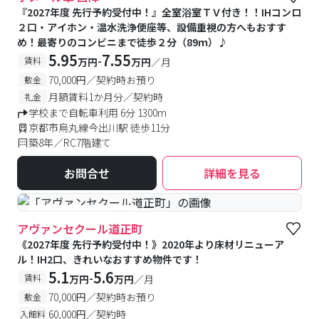
『2027年度 先行予約受付中！』全室浴室ＴＶ付き！！IHコンロ
２⼝・アイホン・温⽔洗浄便座等、設備重視の⽅へもおすす
め！最寄りのコンビニまで徒歩２分（89ｍ）♪
5.95
7.55
-
賃料
万円
万円
／月
70,000円／契約時お預り
敷金
月額賃料1か月分／契約時
礼金
学校まで自転車利用 6分 1300m
京都市烏丸線今出川駅 徒歩11分
築8年／RC7階建て
お問合せ
詳細を見る
#予約受付中
#空室待ち
アヴァンセクール道正町
《2027年度 先行予約受付中！》2020年より床材リニューア
ル！IH2口、きれいなおすすめ物件です！
5.1
5.6
-
賃料
万円
万円
／月
70,000円／契約時お預り
敷金
60,000円／契約時
入館料