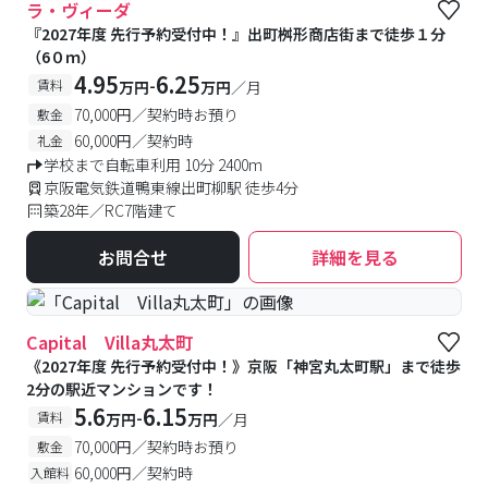
ラ・ヴィーダ
『2027年度 先行予約受付中！』出町桝形商店街まで徒歩１分
（6０ｍ）
4.95
6.25
-
賃料
万円
万円
／月
70,000円／契約時お預り
敷金
60,000円／契約時
礼金
学校まで自転車利用 10分 2400m
京阪電気鉄道鴨東線出町柳駅 徒歩4分
築28年／RC7階建て
お問合せ
詳細を見る
Capital Villa丸太町
《2027年度 先行予約受付中！》京阪「神宮丸太町駅」まで徒歩
2分の駅近マンションです！
5.6
6.15
-
賃料
万円
万円
／月
70,000円／契約時お預り
敷金
60,000円／契約時
入館料