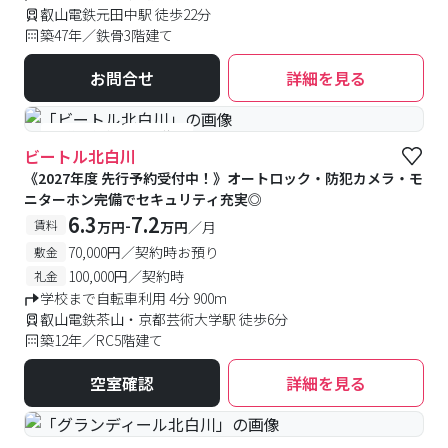
叡山電鉄元田中駅 徒歩22分
築47年／鉄骨3階建て
お問合せ
詳細を見る
#予約受付中
#空室待ち
ビートル北白川
《2027年度 先行予約受付中！》オートロック・防犯カメラ・モ
ニターホン完備でセキュリティ充実◎
6.3
7.2
-
賃料
万円
万円
／月
70,000円／契約時お預り
敷金
100,000円／契約時
礼金
学校まで自転車利用 4分 900m
叡山電鉄茶山・京都芸術大学駅 徒歩6分
築12年／RC5階建て
空室確認
詳細を見る