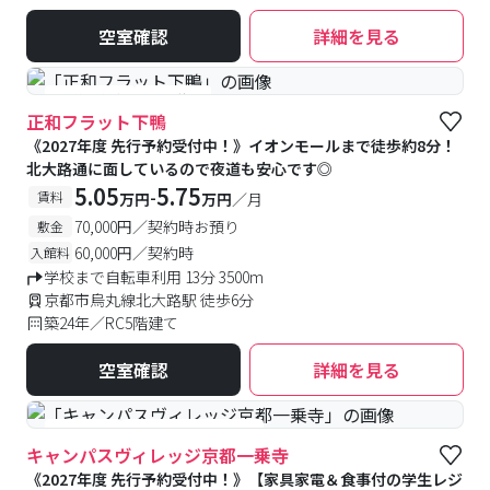
空室確認
詳細を見る
#予約受付中
#空室待ち
正和フラット下鴨
《2027年度 先行予約受付中！》イオンモールまで徒歩約8分！
北大路通に面しているので夜道も安心です◎
5.05
5.75
-
賃料
万円
万円
／月
70,000円／契約時お預り
敷金
60,000円／契約時
入館料
学校まで自転車利用 13分 3500m
京都市烏丸線北大路駅 徒歩6分
築24年／RC5階建て
空室確認
詳細を見る
#食事付き
#女性専用フロアあり
キャンパスヴィレッジ京都一乗寺
《2027年度 先行予約受付中！》【家具家電＆食事付の学生レジ