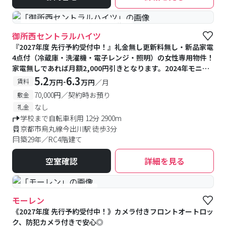
#女性専用
#予約受付中
#空室待ち
御所西セントラルハイツ
『2027年度 先行予約受付中！』礼金無し更新料無し・新品家電
4点付（冷蔵庫・洗濯機・電⼦レンジ・照明）の女性専用物件！
家電無しであれば月額2,000円引きとなります。2024年モニタ
ー付きインターホンと集合ポスト新設！シングルレバーに交換
5.2
6.3
-
賃料
万円
万円
／月
済！
70,000円／契約時お預り
敷金
なし
礼金
学校まで自転車利用 12分 2900m
京都市烏丸線今出川駅 徒歩3分
築29年／RC4階建て
空室確認
詳細を見る
#予約受付中
#空室待ち
モーレン
《2027年度 先行予約受付中！》カメラ付きフロントオートロッ
ク、防犯カメラ付きで安心◎