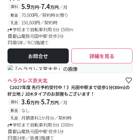
5.9
7.4
-
賃料
万円
万円
／月
70,000円／契約時お預り
敷金
150,000円／契約時
礼金
学校まで自転車利用 6分 1500m
叡山電鉄元田中駅 徒歩3分
築5年／RC5階建て
お問合せ
詳細を見る
#予約受付中
#空室待ち
ヘラクレス京大北
《2027年度 先行予約受付中！》元田中駅まで徒歩1分(80ｍ)の
好立地♪2DKタイプのお部屋もございます！
3.6
5.7
-
賃料
万円
万円
／月
なし
敷金
月額賃料1か月分／契約時
礼金
学校まで自転車利用 6分 1300m
叡山電鉄元田中駅 徒歩1分
築34年／鉄骨3階建て