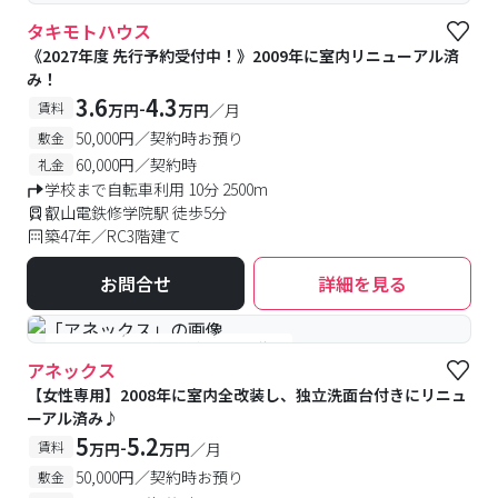
タキモトハウス
《2027年度 先行予約受付中！》2009年に室内リニューアル済
み！
3.6
4.3
-
賃料
万円
万円
／月
50,000円／契約時お預り
敷金
60,000円／契約時
礼金
学校まで自転車利用 10分 2500m
叡山電鉄修学院駅 徒歩5分
築47年／RC3階建て
お問合せ
詳細を見る
#女性専用
#予約受付中
#空室待ち
アネックス
【女性専用】2008年に室内全改装し、独立洗面台付きにリニュ
ーアル済み♪
5
5.2
-
賃料
万円
万円
／月
50,000円／契約時お預り
敷金