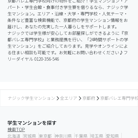
京都バレエ専門学校向けの物件をご紹介！学生マンション・ア
パート・学生会館・食事付き学生寮を借りるなら、ナジック学
生マンション。エリア・沿線・大学・専門学校・人気テーマ・
条件など豊富な検索機能で、京都府の学生マンション情報をお
届けし、あなたの充実した一人暮らしをサポートします。

ナジックでは学生様が安心してお部屋探しができるように『京
都バレエ専門学校』と業務提携を行い、「24時間サポートの学
生マンション」をご紹介しております。見学やオンラインによ
る住まい相談も可能です。お気軽にお問い合わせください♪フ
リーダイヤル 0120-356-546
ナジック学生マンション
全エリア
京都府
京都バレエ専門学
学生マンションを探す
検索TOP
北海道
宮城県
東京都
神奈川県
千葉県
埼玉県
愛知県