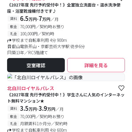
《2027年度 先行予約受付中！》全室独立洗面台・温水洗浄便
座・浴室乾燥機付きです♪
6.5
7
-
賃料
万円
万円
／月
70,000円／契約時お預り
敷金
100,000円／契約時
礼金
学校まで自転車利用 4分 900m
叡山電鉄茶山・京都芸術大学駅 徒歩6分
築13年／RC5階建て
空室確認
詳細を見る
北白川ロイヤルパレス
《2027年度 先行予約受付中！》学生さんに人気のインターネッ
ト無料マンション★
3.5
3.9
-
賃料
万円
万円
／月
70,000円／契約時お預り
敷金
月額賃料1か月分／契約時
礼金
学校まで自転車利用 4分 600m