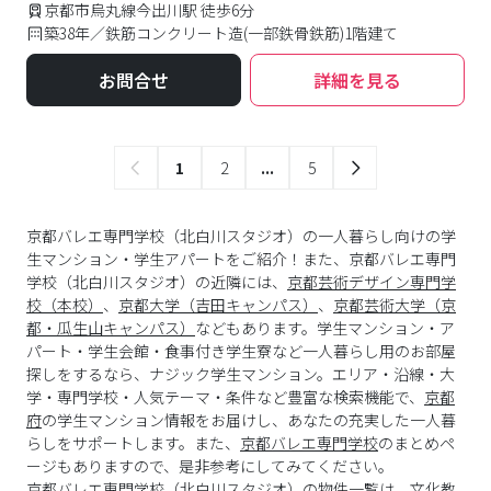
京都市烏丸線今出川駅 徒歩6分
築38年／鉄筋コンクリート造(一部鉄骨鉄筋)1階建て
お問合せ
詳細を見る
1
2
...
5
京都バレエ専門学校（北白川スタジオ）の一人暮らし向けの学
生マンション・学生アパートをご紹介！また、京都バレエ専門
学校（北白川スタジオ）の近隣には、
京都芸術デザイン専門学
校（本校）
、
京都大学（吉田キャンパス）
、
京都芸術大学（京
都・瓜生山キャンパス）
などもあります。学生マンション・ア
パート・学生会館・食事付き学生寮など一人暮らし用のお部屋
探しをするなら、ナジック学生マンション。エリア・沿線・大
学・専門学校・人気テーマ・条件など豊富な検索機能で、
京都
府
の学生マンション情報をお届けし、あなたの充実した一人暮
らしをサポートします。また、
京都バレエ専門学校
のまとめペ
ージもありますので、是非参考にしてみてください。
京都バレエ専門学校
（
北白川スタジオ
）の物件一覧は、
文化教