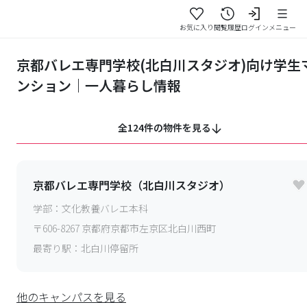
お気に入り
閲覧履歴
ログイン
メニュー
京都バレエ専門学校(北白川スタジオ)向け学生
ンション｜一人暮らし情報
全124件の物件を見る
京都バレエ専門学校（北白川スタジオ）
学部：
文化教養バレエ本科
〒
606-8267
京都府京都市左京区北白川西町
最寄り駅：
北白川停留所
他のキャンパスを見る