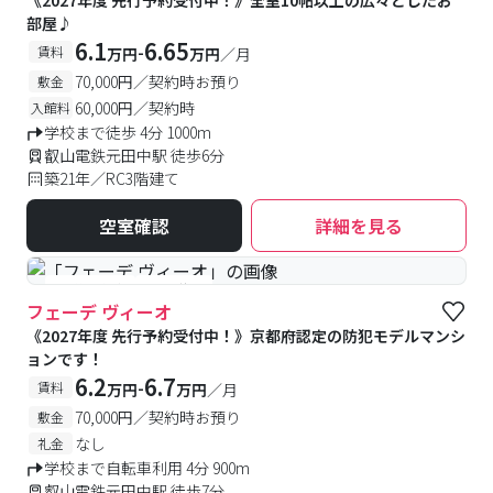
《2027年度 先行予約受付中！》全室10帖以上の広々としたお
部屋♪
6.1
6.65
-
賃料
万円
万円
／月
70,000円／契約時お預り
敷金
60,000円／契約時
入館料
学校まで徒歩 4分 1000m
叡山電鉄元田中駅 徒歩6分
築21年／RC3階建て
空室確認
詳細を見る
#予約受付中
#空室待ち
フェーデ ヴィーオ
《2027年度 先行予約受付中！》京都府認定の防犯モデルマンシ
ョンです！
6.2
6.7
-
賃料
万円
万円
／月
70,000円／契約時お預り
敷金
なし
礼金
学校まで自転車利用 4分 900m
叡山電鉄元田中駅 徒歩7分