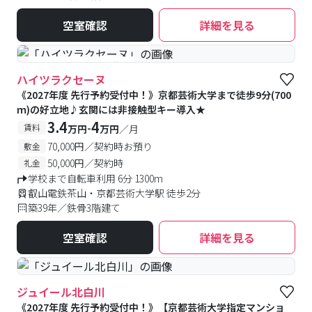
空室確認
詳細を見る
#予約受付中
#空室待ち
ハイツラクセーヌ
《2027年度 先行予約受付中！》京都芸術大学まで徒歩9分(700
ｍ)の好立地♪玄関には非接触型キー導入★
3.4
4
-
賃料
万円
万円
／月
70,000円／契約時お預り
敷金
50,000円／契約時
礼金
学校まで自転車利用 6分 1300m
叡山電鉄茶山・京都芸術大学駅 徒歩2分
築39年／鉄骨3階建て
空室確認
詳細を見る
ジュイール北白川
《2027年度 先行予約受付中！》【京都芸術大学指定マンショ