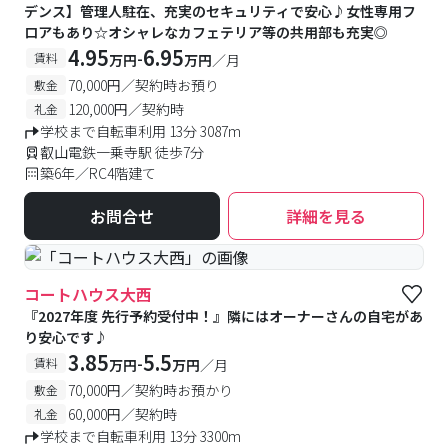
デンス】管理人駐在、充実のセキュリティで安心♪女性専用フ
ロアもあり☆オシャレなカフェテリア等の共用部も充実◎
4.95
6.95
-
賃料
万円
万円
／月
70,000円／契約時お預り
敷金
120,000円／契約時
礼金
学校まで自転車利用 13分 3087m
叡山電鉄一乗寺駅 徒歩7分
築6年／RC4階建て
お問合せ
詳細を見る
コートハウス大西
『2027年度 先行予約受付中！』隣にはオーナーさんの自宅があ
り安心です♪
3.85
5.5
-
賃料
万円
万円
／月
70,000円／契約時お預かり
敷金
60,000円／契約時
礼金
学校まで自転車利用 13分 3300m