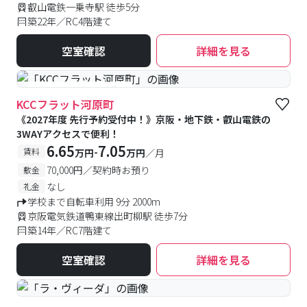
叡山電鉄一乗寺駅 徒歩5分
築22年／RC4階建て
空室確認
詳細を見る
#予約受付中
#空室待ち
KCCフラット河原町
《2027年度 先行予約受付中！》京阪・地下鉄・叡山電鉄の
3WAYアクセスで便利！
6.65
7.05
-
賃料
万円
万円
／月
70,000円／契約時お預り
敷金
なし
礼金
学校まで自転車利用 9分 2000m
京阪電気鉄道鴨東線出町柳駅 徒歩7分
築14年／RC7階建て
空室確認
詳細を見る