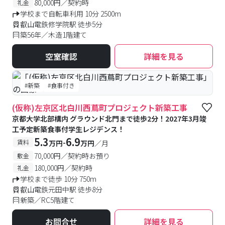
80,000円／契約時
礼金
学校まで自転車利用 10分 2500m
叡山電鉄修学院駅 徒歩5分
築56年／木造1階建て
空室確認
詳細を見る
#新築
#食事付き
(仮称)左京区北白川西蔦町プロジェクト新築工事
京都大学北部構内 グラウンド北門まで徒歩2分！2027年3月竣
工予定新築食事付学生レジデンス！
5.3
6.9
-
賃料
万円
万円
／月
70,000円／契約時お預り
敷金
180,000円／契約時
礼金
学校まで徒歩 10分 750m
叡山電鉄元田中駅 徒歩8分
新築／RC5階建て
お問合せ
詳細を見る