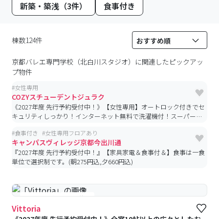
新築・築浅（3件）
食事付き
棟数124件
京都バレエ専門学校（北白川スタジオ）
に関連したピックアッ
プ物件
#
女性専用
COZYスチューデントジュラク
《2027年度 先行予約受付中！》【女性専用】オートロック付きでセ
キュリティしっかり！インターネット無料で洗濯機付！スーパーま
で約100mです！
#
食事付き
#
女性専用フロアあり
キャンパスヴィレッジ京都今出川通
『2027年度 先行予約受付中！』【家具家電＆食事付＆】食事は一食
単位で選択制です。(朝275円込,夕660円込)
#予約受付中
#空室待ち
Vittoria