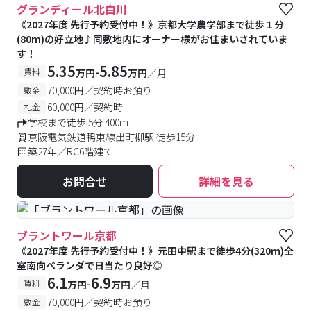
グランディール北白川
《2027年度 先行予約受付中！》京都大学農学部まで徒歩１分
(80m)の好立地♪同敷地内にオーナー様がお住まいされていま
す！
5.35
5.85
-
賃料
万円
万円
／月
70,000円／契約時お預り
敷金
60,000円／契約時
礼金
学校まで徒歩 5分 400m
京阪電気鉄道鴨東線出町柳駅 徒歩15分
築27年／RC6階建て
お問合せ
詳細を見る
#予約受付中
#空室待ち
ブラントワール京都
《2027年度 先行予約受付中！》元田中駅まで徒歩4分(320ｍ)全
室南向ベランダで日当たり良好◎
6.1
6.9
-
賃料
万円
万円
／月
70,000円／契約時お預り
敷金