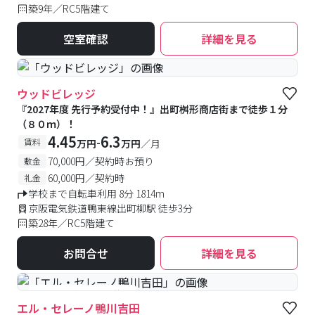
築9年／RC5階建て
空室確認
詳細を見る
ウッドビレッジ
『2027年度 先行予約受付中！』出町桝形商店街まで徒歩１分
（８０ｍ）！
4.45
6.3
-
賃料
万円
万円
／月
70,000円／契約時お預り
敷金
60,000円／契約時
礼金
学校まで自転車利用 8分 1814m
京阪電気鉄道鴨東線出町柳駅 徒歩3分
築28年／RC5階建て
お問合せ
詳細を見る
#予約受付中
#空室待ち
エル・セレーノ鴨川吉田