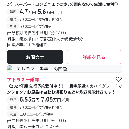
ン】スーパー・コンビニまで徒歩3分圏内なので生活に便利◎
4.7
5.6
-
賃料
万円
万円
／月
70,000円／契約時お預り
敷金
60,000円／契約時
礼金
学校まで自転車利用 7分 1700m
叡山電鉄茶山・京都芸術大学駅 徒歩4分
築28年／RC5階建て
お問合せ
詳細を見る
#予約受付中
#空室待ち
アトラス一乗寺
《2027年度 先行予約受付中！》一乗寺駅近くのハイグレードマ
ンション♪お風呂は自動お湯張り＆追い炊き機能付きです！
6.55
7.05
-
賃料
万円
万円
／月
70,000円／契約時お預り
敷金
100,000円／契約時
礼金
学校まで自転車利用 7分 1900m
叡山電鉄一乗寺駅 徒歩3分