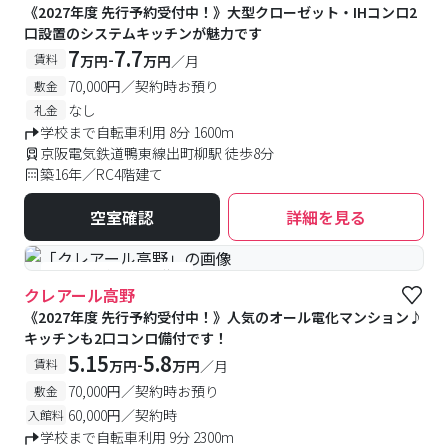
《2027年度 先行予約受付中！》大型クローゼット・IHコンロ2
口設置のシステムキッチンが魅力です
7
7.7
-
賃料
万円
万円
／月
70,000円／契約時お預り
敷金
なし
礼金
学校まで自転車利用 8分 1600m
京阪電気鉄道鴨東線出町柳駅 徒歩8分
築16年／RC4階建て
空室確認
詳細を見る
#予約受付中
#空室待ち
クレアール高野
《2027年度 先行予約受付中！》人気のオール電化マンション♪
キッチンも2口コンロ備付です！
5.15
5.8
-
賃料
万円
万円
／月
70,000円／契約時お預り
敷金
60,000円／契約時
入館料
学校まで自転車利用 9分 2300m