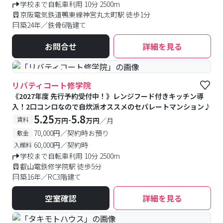
学校まで自転車利用 10分 2500m
京阪電気鉄道鴨東線神宮丸太町駅 徒歩1分
築24年／鉄骨6階建て
お問合せ
詳細を見る
#予約受付中
#空室待ち
リバティコート修学院
《2027年度 先行予約受付中！》レンジフード付きキッチン導
入！2口コンロなので自炊派オススメのセパレートマンション♪
5.25
5.8
-
賃料
万円
万円
／月
70,000円／契約時お預り
敷金
60,000円／契約時
入館料
学校まで自転車利用 10分 2500m
叡山電鉄修学院駅 徒歩5分
築16年／RC3階建て
空室確認
詳細を見る