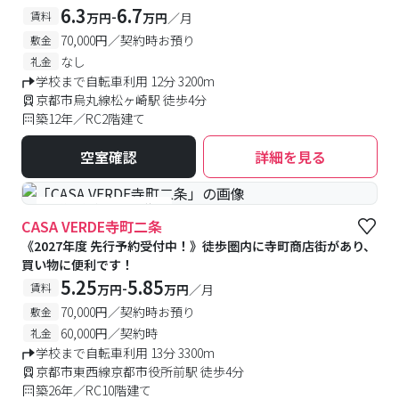
6.3
6.7
-
賃料
万円
万円
／月
70,000円／契約時お預り
敷金
なし
礼金
学校まで自転車利用 12分 3200m
京都市烏丸線松ヶ崎駅 徒歩4分
築12年／RC2階建て
空室確認
詳細を見る
#予約受付中
#空室待ち
CASA VERDE寺町二条
《2027年度 先行予約受付中！》徒歩圏内に寺町商店街があり、
買い物に便利です！
5.25
5.85
-
賃料
万円
万円
／月
70,000円／契約時お預り
敷金
60,000円／契約時
礼金
学校まで自転車利用 13分 3300m
京都市東西線京都市役所前駅 徒歩4分
築26年／RC10階建て