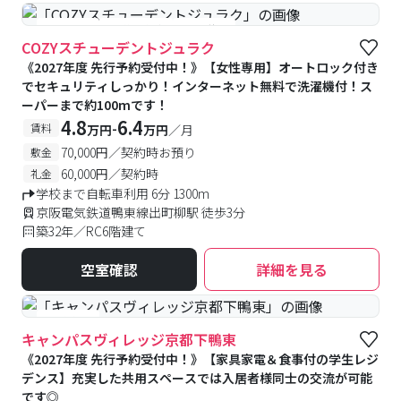
#女性専用
#予約受付中
#空室待ち
COZYスチューデントジュラク
《2027年度 先行予約受付中！》【女性専用】オートロック付き
でセキュリティしっかり！インターネット無料で洗濯機付！ス
ーパーまで約100mです！
4.8
6.4
-
賃料
万円
万円
／月
70,000円／契約時お預り
敷金
60,000円／契約時
礼金
学校まで自転車利用 6分 1300m
京阪電気鉄道鴨東線出町柳駅 徒歩3分
築32年／RC6階建て
空室確認
詳細を見る
#食事付き
キャンパスヴィレッジ京都下鴨東
《2027年度 先行予約受付中！》【家具家電＆食事付の学生レジ
デンス】充実した共用スペースでは入居者様同士の交流が可能
です◎