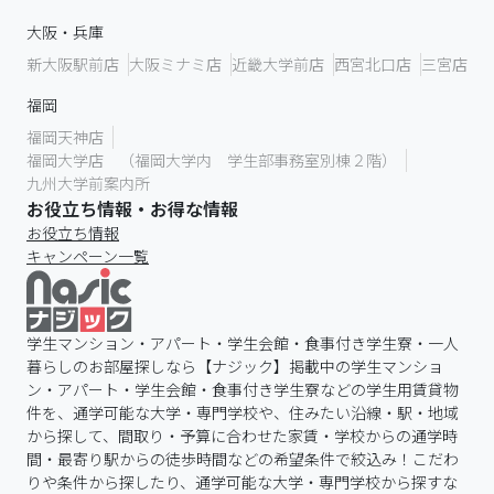
大阪・兵庫
新大阪駅前店
大阪ミナミ店
近畿大学前店
西宮北口店
三宮店
福岡
福岡天神店
福岡大学店 （福岡大学内 学生部事務室別棟２階）
九州大学前案内所
お役立ち情報・お得な情報
お役立ち情報
キャンペーン一覧
学生マンション・アパート・学生会館・食事付き学生寮・一人
暮らしのお部屋探しなら【ナジック】掲載中の学生マンショ
ン・アパート・学生会館・食事付き学生寮などの学生用賃貸物
件を、通学可能な大学・専門学校や、住みたい沿線・駅・地域
から探して、間取り・予算に合わせた家賃・学校からの通学時
間・最寄り駅からの徒歩時間などの希望条件で絞込み！こだわ
りや条件から探したり、通学可能な大学・専門学校から探すな