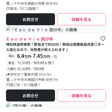
ＪＲ中央本線国分寺駅 徒歩4分
築浅／RC13階建て
お問合せ
詳細を見る
Ｅａｕ ｄｅ Ｖｉｅ 国分寺
特別快速停車駅！新宿まで約20分！駅前は商業施設充実◎オー
ル電化なので、光熱費が抑えられます♪
6.4
7.45
-
賃料
万円
万円
／月
70,000円／契約時お預り
敷金
60,000円／契約時
入館料
学校まで電車利用 43分 0m
ＪＲ中央本線国分寺駅 徒歩7分
築17年／RC5階建て
お問合せ
詳細を見る
#予約受付中
#空室待ち