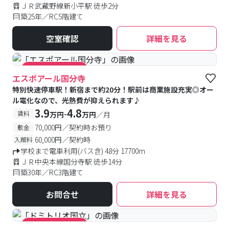
ＪＲ武蔵野線新小平駅 徒歩2分
築25年／RC5階建て
空室確認
詳細を見る
#キャンペーン実施中
エスポアール国分寺
特別快速停車駅！新宿まで約20分！駅前は商業施設充実◎オー
ル電化なので、光熱費が抑えられます♪
3.9
4.8
-
賃料
万円
万円
／月
70,000円／契約時お預り
敷金
60,000円／契約時
入館料
学校まで電車利用(バス含) 48分 17700m
ＪＲ中央本線国分寺駅 徒歩14分
築30年／RC3階建て
お問合せ
詳細を見る
#キャンペーン実施中