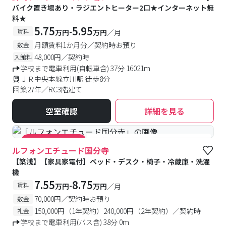
バイク置き場あり・ラジエントヒーター2口★インターネット無
料★
5.75
5.95
-
賃料
万円
万円
／月
月額賃料1か月分／契約時お預り
敷金
48,000円／契約時
入館料
学校まで電車利用(自転車含) 37分 16021m
ＪＲ中央本線立川駅 徒歩8分
築27年／RC3階建て
空室確認
詳細を見る
#築浅
#食事付き
#女性専用フロアあり
#キャンペーン実施中
ルフォンエチュード国分寺
【築浅】【家具家電付】ベッド・デスク・椅子・冷蔵庫・洗濯
機
7.55
8.75
-
賃料
万円
万円
／月
70,000円／契約時お預り
敷金
150,000円（1年契約）240,000円（2年契約）／契約時
礼金
学校まで電車利用(バス含) 38分 0m