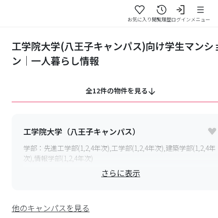
お気に入り
閲覧履歴
ログイン
メニュー
工学院大学(八王子キャンパス)向け学生マンシ
ン｜一人暮らし情報
全12件の物件を見る
工学院大学（八王子キャンパス）
学部：
先進工学部(1,2,4年次),工学部(1,2,4年次),建築学部(1,2,4年
次),情報学部(1,2,4年次)
さらに表示
〒
192-0015
東京都八王子市中野町
最寄り駅：
JR中央線・横浜線・八高線「八王子」駅,京王線「京
王八王子」駅 バス20分,「新宿」駅 シャトルバス45分
他のキャンパスを見る