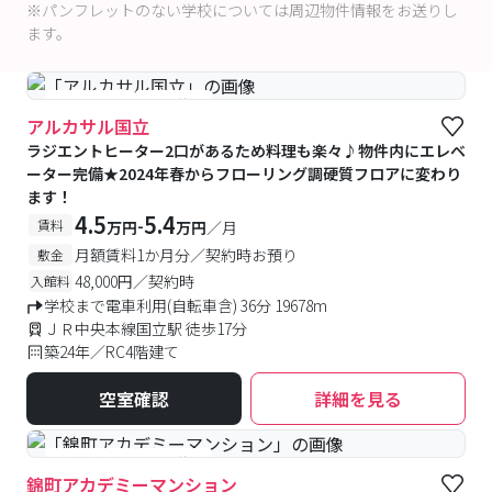
※パンフレットのない学校については周辺物件情報をお送りし
ます。
#予約受付中
#空室待ち
アルカサル国立
ラジエントヒーター2口があるため料理も楽々♪物件内にエレベ
ーター完備★2024年春からフローリング調硬質フロアに変わり
ます！
4.5
5.4
-
賃料
万円
万円
／月
月額賃料1か月分／契約時お預り
敷金
48,000円／契約時
入館料
学校まで電車利用(自転車含) 36分 19678m
ＪＲ中央本線国立駅 徒歩17分
築24年／RC4階建て
空室確認
詳細を見る
#予約受付中
#空室待ち
錦町アカデミーマンション