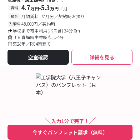
4.7
5.3
-
賃料
万円
万円
／月
月額賃料1か月分／契約時お預り
敷金
48,000円／契約時
入館料
学校まで電車利用(バス含) 34分 0m
ＪＲ青梅線中神駅 徒歩4分
築28年／RC4階建て
空室確認
詳細を見る
入力1分で完了！
今すぐパンフレット請求（無料）