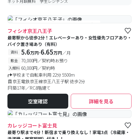
ネット月額無料 学生レジデンス
#女性専用フロアあり
#予約受付中
#空室待ち
フィシオ京王八王子
最寄駅から徒歩2分！エレベーターあり・女性優先フロアあり・
バイク置き場あり（有料）
5.6
6.65
-
賃料
万円
万円
／月
70,000円／契約時お預り
敷金
60,000円／契約時
入館料
学校まで自転車利用 22分 5500m
京王電鉄京王線京王八王子駅 徒歩2分
築17年／RC8階建て
空室確認
詳細を見る
#予約受付中
#空室待ち
カレッジコート富士見
最寄り駅まで4分！新宿まで乗り換えなし！家電3点（冷蔵庫・
洗濯機・居室照明）付き！！