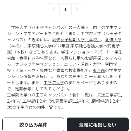
1
工学院大学（八王子キャンパス）の一人暮らし向けの学生マン
ション・学生アパートをご紹介！また、工学院大学（八王子キ
ャンパス）の近隣には、
創価女子短期大学（本校）
、
創価大学
（本校）
、
東京純心大学(2027年度 東京純心看護大学へ変更予
定)（本校）
などもあります。学生マンション・アパート・学生
会館・食事付き学生寮など一人暮らし用のお部屋探しをするな
ら、ナジック学生マンション。エリア・沿線・大学・専門学
校・人気テーマ・条件など豊富な検索機能で、
東京都
の学生マ
ンション情報をお届けし、あなたの充実した一人暮らしをサポ
ートします。また、
工学院大学
のまとめページもありますの
で、是非参考にしてみてください。
工学院大学
（
八王子キャンパス
）の物件一覧は、
先進工学部(1,
2,4年次),工学部(1,2,4年次),建築学部(1,2,4年次),情報学部(1,2,4年
次)
の学生向けの物件一覧です。
絞り込み条件
気軽に相談したい