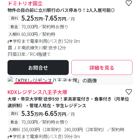
ドミトリオ国立
物件の目の前に立川駅行のバス停あり！2人入居可能◎
5.25
7.65
-
賃料
万円
万円
／月
70,000円／契約時お預り
敷金
60,000円／契約時
入館料
学校まで電車利用(バス含) 52分 0m
ＪＲ南武線矢川駅 徒歩12分
築33年／RC4階建て
お問合せ
詳細を見る
#食事付き
#キャンペーン実施中
KDXレジデンス八王子大塚
大塚・帝京大学駅 徒歩5分！家具家電付き・食事付き（月単位
選択制）・管理人駐在・学生レジデンス
5.35
6.65
-
賃料
万円
万円
／月
70,000円／契約時お預り
敷金
150,000円（1年契約）240,000円（2年契約）／契約時
入館料
学校まで電車利用(バス含) 59分 0m