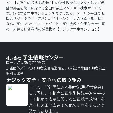
ど、【大学との提携実績No.1】の物件数から様々な方法でご希
望の部屋を簡単に探せる全国の学生マンション検索サイトで
す。気になる学生マンションを見つけたら、メールか電話でお
問合せが可能です（無料）。学生マンションの検索・部屋探し
なら、学生マンション・アパート・学生会館・食事付き学生寮
の一人暮らし賃貸情報が満載の【ナジック学生マンション】
国土交通大臣(2)第9054号
加盟団体／(一社)不動産流通経営協会、(公社)首都圏不動産公正
取引協議会
ナジック安全・安心への取り組み
「FRK 一般社団法人不動産流通経営協会」
に加盟し、不動産公正取引協議会連合会の
「不動産の表示に関する公正競争規約」を
遵守し適正な広告その他の表示をするよう
努めております。