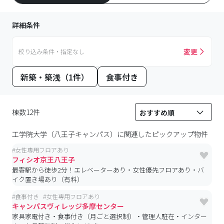
詳細条件
変更
絞り込み条件・指定なし
新築・築浅（1件）
食事付き
棟数12件
工学院大学（八王子キャンパス）
に関連したピックアップ物件
#
女性専用フロアあり
フィシオ京王八王子
最寄駅から徒歩2分！エレベーターあり・女性優先フロアあり・バ
イク置き場あり（有料）
#
食事付き
#
女性専用フロアあり
キャンパスヴィレッジ多摩センター
家具家電付き・食事付き（月ごと選択制）・管理人駐在・インター