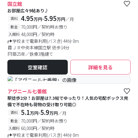
国立館
お部屋広々9帖あり♪
4.95
5.95
-
賃料
万円
万円
／月
70,000円／契約時お預り
敷金
48,000円／契約時
入館料
学校まで電車利用(バス含) 44分 0m
ＪＲ中央本線国立駅 徒歩14分
築25年／鉄骨3階建て
空室確認
詳細を見る
#予約受付中
#空室待ち
アヴニール七番館
駅徒歩2分！お部屋は7.3帖でゆったり！人気の宅配ボックス完
備で不在時も荷物の受け取り可能◎
5.1
5.9
-
賃料
万円
万円
／月
70,000円／契約時お預り
敷金
60,000円／契約時
入館料
学校まで電車利用(バス含) 44分 0m