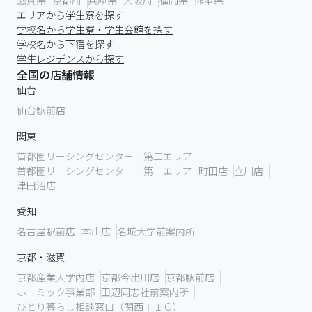
滋賀県
京都府
兵庫県
大阪府
福岡県
熊本県
エリアから学生寮を探す
学校名から学生寮・学生会館を探す
学校名から下宿を探す
学生レジデンスから探す
全国の店舗情報
仙台
仙台駅前店
関東
首都圏リーシングセンター 第二エリア
首都圏リーシングセンター 第一エリア
町田店
立川店
津田沼店
愛知
名古屋駅前店
本山店
名城大学前案内所
京都・滋賀
京都産業大学内店
京都今出川店
京都駅前店
ホーミック事業部
田辺同志社前案内所
ひとり暮らし相談窓口（関西ＴＩＣ）