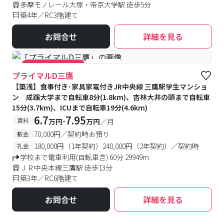
多摩モノレール大塚・帝京大学駅 徒歩5分
築4年／RC3階建て
お問合せ
詳細を見る
#食事付き
#キャンペーン実施中
プライマルD三鷹
【築浅】食事付き･家具家電付きJR中央線 三鷹駅学生マンショ
ン 成蹊大学まで自転車8分(1.8km)、杏林大井の頭まで自転車
15分(3.7km)、ICUまで自転車19分(4.6km)
6.7
7.95
-
賃料
万円
万円
／月
70,000円／契約時お預り
敷金
180,000円（1年契約）240,000円（2年契約）／契約時
礼金
学校まで電車利用(自転車含) 60分 29949m
ＪＲ中央本線三鷹駅 徒歩13分
築3年／RC6階建て
お問合せ
詳細を見る