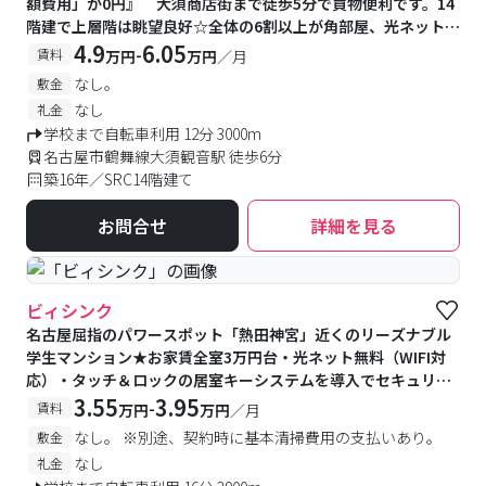
額費用」が0円』 大須商店街まで徒歩5分で買物便利です。14
階建で上層階は眺望良好☆全体の6割以上が角部屋、光ネット無
料♪ガス2口コンロの広めのキッチンにバス・トイレ別、浴室乾
4.9
6.05
-
賃料
万円
万円
／月
燥機、宅配BOXが設置されており、とても快適です◎
なし。
敷金
なし
礼金
学校まで自転車利用 12分 3000m
名古屋市鶴舞線大須観音駅 徒歩6分
築16年／SRC14階建て
お問合せ
詳細を見る
ビィシンク
名古屋屈指のパワースポット「熱田神宮」近くのリーズナブル
学生マンション★お家賃全室3万円台・光ネット無料（WIFI対
応）・タッチ＆ロックの居室キーシステムを導入でセキュリテ
ィ面もより安心♪
3.55
3.95
-
賃料
万円
万円
／月
なし。 ※別途、契約時に基本清掃費用の支払いあり。
敷金
なし
礼金