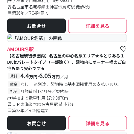
学校まで自転車利用 16分 3900m
名古屋市名城線熱田神宮伝馬町駅 徒歩8分
築36年／RC4階建て
お問合せ
詳細を見る
AMOUR名駅
【名古屋駅徒歩圏内】名古屋の中心名駅エリア★ゆとりある１
DKセパレートタイプ（一部除く）、建物内にオーナー様のご自
宅もあり安心です★
4.4
6.05
-
賃料
万円
万円
／月
なし。 ※別途、契約時に基本清掃費用の支払いあり。
敷金
月額賃料1か月分／契約時
礼金
学校まで電車利用 17分 3870m
ＪＲ東海道本線名古屋駅 徒歩7分
築38年／RC5階建て
お問合せ
詳細を見る