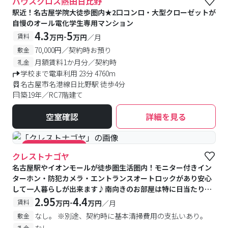
バウスクロス熱田日比野
駅近！名古屋学院大徒歩圏内★2口コンロ・大型クローゼットが
自慢のオール電化学生専用マンション
4.3
5
-
賃料
万円
万円
／月
70,000円／契約時お預り
敷金
月額賃料1か月分／契約時
礼金
学校まで電車利用 23分 4760m
名古屋市名港線日比野駅 徒歩4分
築19年／RC7階建て
空室確認
詳細を見る
#キャンペーン実施中
クレストナゴヤ
名古屋駅やイオンモールが徒歩圏生活圏内！モニター付きイン
ターホン・防犯カメラ・エントランスオートロックがあり安心
して一人暮らしが出来ます♪南向きのお部屋は特に日当たりが
良くおススメです★
2.95
4.4
-
賃料
万円
万円
／月
なし。 ※別途、契約時に基本清掃費用の支払いあり。
敷金
なし
礼金