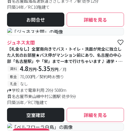
名古屋臨海高速鉄道ささしまライブ駅 徒歩12分
築14年／RC10階建て
お問合せ
詳細を見る
#予約受付中
#空室待ち
ジュネス太閤
【礼金なし】全室南向きでバス・トイレ・洗面が完全に独立し
た人気のお部屋★バス停がマンション前にあり、名古屋の中心
部「名古屋駅」や「栄」まで一本で行けちゃいます♪ 通学・シ
ョッピングに便利な立地です！
4.8
5.35
-
賃料
万円
万円
／月
70,000円／契約時お預り
敷金
なし
礼金
学校まで電車利用 29分 5080m
名古屋市東山線中村公園駅 徒歩9分
築16年／RC7階建て
空室確認
詳細を見る