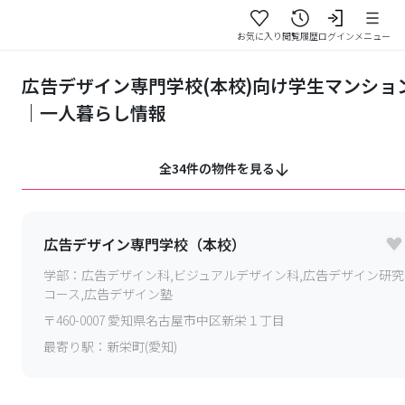
お気に入り
閲覧履歴
ログイン
メニュー
広告デザイン専門学校(本校)向け学生マンショ
｜一人暮らし情報
全34件の物件を見る
広告デザイン専門学校（本校）
学部：
広告デザイン科,ビジュアルデザイン科,広告デザイン研究
コース,広告デザイン塾
〒
460-0007
愛知県名古屋市中区新栄１丁目
最寄り駅：
新栄町(愛知)