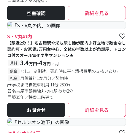
築30年／RC3階建て
空室確認
詳細を見る
S・V丸の内
【駅近2分！】名古屋駅や栄も駅も徒歩圏内♪好立地で敷金なし
契約可・お家賃3万円台中心、全体の半数以上が角部屋、IHコン
ロ付のオール電化学生マンション★
3.4
4
-
賃料
万円
万円
／月
なし。 ※別途、契約時に基本清掃費用の支払いあり。
敷金
月額賃料1か月分／契約時
礼金
学校まで自転車利用 11分 2800m
名古屋市鶴舞線丸の内駅 徒歩2分
築35年／鉄骨11階建て
お問合せ
詳細を見る