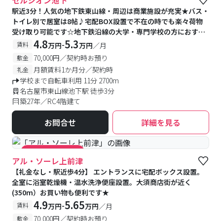
セルシオン池下
駅近3分！人気の地下鉄東山線・周辺は商業施設が充実★バス・
トイレ別で居室は8帖♪宅配BOX設置で不在の時でも楽々荷物
受け取り可能です☆地下鉄沿線の大学・専門学校の方におすす
めです。
4.8
5.3
-
賃料
万円
万円
／月
70,000円／契約時お預り
敷金
月額賃料1か月分／契約時
礼金
学校まで自転車利用 11分 2700m
名古屋市東山線池下駅 徒歩3分
築27年／RC4階建て
お問合せ
詳細を見る
#キャンペーン実施中
アル・ソーレ上前津
【礼金なし・駅近歩4分】 エントランスに宅配ボックス設置。
全室に浴室乾燥機・温水洗浄便座設置。大須商店街が近く
(350m）お買い物も便利です★
4.9
5.65
-
賃料
万円
万円
／月
70,000円／契約時お預り
敷金