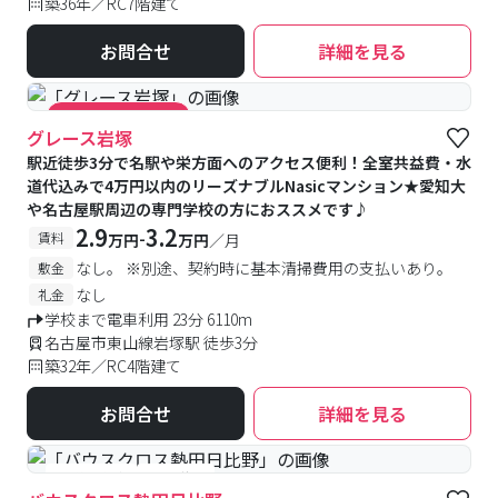
築36年／RC7階建て
お問合せ
詳細を見る
#キャンペーン実施中
グレース岩塚
駅近徒歩3分で名駅や栄方面へのアクセス便利！全室共益費・水
道代込みで4万円以内のリーズナブルNasicマンション★愛知大
や名古屋駅周辺の専門学校の方におススメです♪
2.9
3.2
-
賃料
万円
万円
／月
なし。 ※別途、契約時に基本清掃費用の支払いあり。
敷金
なし
礼金
学校まで電車利用 23分 6110m
名古屋市東山線岩塚駅 徒歩3分
築32年／RC4階建て
お問合せ
詳細を見る
#予約受付中
#空室待ち