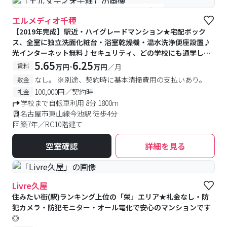
#女性専用フロアあり
#予約受付中
#空室待ち
エルメディオ千種
【2019年完成】駅近・ハイグレードマンション★宅配ボック
ス、全室に独立洗面化粧台・浴室乾燥機・温水洗浄便座設置♪
光インターネット無料♪セキュリティ、どの学校にも通学しや
すいマンションです【2～4階学生専用フロア・5階女性専用フ
5.65
6.25
-
賃料
万円
万円
／月
ロア】
なし。 ※別途、契約時に基本清掃費用の支払いあり。
敷金
100,000円／契約時
礼金
学校まで自転車利用 8分 1800m
名古屋市東山線今池駅 徒歩4分
築7年／RC10階建て
空室確認
詳細を見る
Livre久屋
住みたい街(駅)ランキング上位の「栄」エリア★礼金なし・防
犯カメラ・防犯モニター・オール電化で安心のマンションです
◎