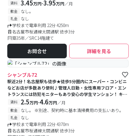
ション★管理人日勤・宅配BOX、IHコンロ付【内外装リニュー
3.45
3.95
-
賃料
万円
万円
／月
アル済】
なし。
敷金
なし
礼金
学校まで電車利用 22分 4250m
名古屋市桜通線太閤通駅 徒歩3分
築35年／SRC14階建て
お問合せ
詳細を見る
#女性専用フロアあり
シャンブル72
駅近2分！名古屋駅も徒歩★徒歩5分圏内にスーパー・コンビニ
などお店が多数あり便利♪管理人日勤・女性専用フロア・エン
トランスには防犯モニターもあり安心の学生マンション！ キッ
チンをリニューアルしたお部屋やバストイレ別のお部屋などバ
2.5
4.6
-
賃料
万円
万円
／月
ラエティなお部屋タイプをご用意
なし。 ※別途、契約時に基本清掃費用の支払いあり。
敷金
なし
礼金
学校まで電車利用 22分 4370m
名古屋市桜通線太閤通駅 徒歩3分