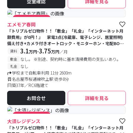
空室確認
詳細を見る
#キャンペーン実施中
エメモア春岡
『トリプルゼロ物件！！「敷金」「礼金」「インターネット月
額費用」が0円！』 家電3点(冷蔵庫、電子レンジ、居室照明)
備え付き+カメラ付きオートロック・モニターホン・宅配BOX
付きで家賃は３万円台とお手頃！1階はオーナー宅でより安心で
3.1
3.75
-
賃料
万円
万円
／月
す。
なし。 ※別途、契約時に基本清掃費用の支払いあり。
敷金
なし
礼金
学校まで自転車利用 11分 2600m
名古屋市桜通線吹上駅 徒歩8分
築37年／RC6階建て
お問合せ
詳細を見る
#キャンペーン実施中
大須レジデンス
『トリプルゼロ物件！！「敷金」「礼金」「インターネット月