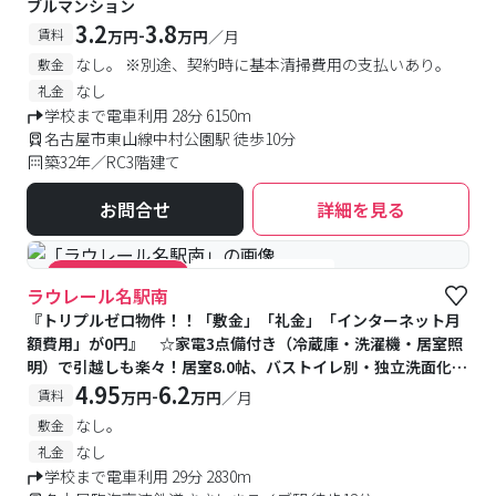
ブルマンション
3.2
3.8
-
賃料
万円
万円
／月
なし。 ※別途、契約時に基本清掃費用の支払いあり。
敷金
なし
礼金
学校まで電車利用 28分 6150m
名古屋市東山線中村公園駅 徒歩10分
築32年／RC3階建て
お問合せ
詳細を見る
#女性専用フロアあり
#キャンペーン実施中
ラウレール名駅南
『トリプルゼロ物件！！「敷金」「礼金」「インターネット月
額費用」が0円』 ☆家電3点備付き（冷蔵庫・洗濯機・居室照
明）で引越しも楽々！居室8.0帖、バストイレ別・独立洗面化粧
台・宅配BOX設置の魅力的で快適なお物件です！＊＊女性専用
4.95
6.2
-
賃料
万円
万円
／月
フロアも3フロアご用意＊＊愛知大学まで徒歩8分！ほかにも物
なし。
敷金
件周辺には徒歩・自転車圏内の学校多数あり！
なし
礼金
学校まで電車利用 29分 2830m