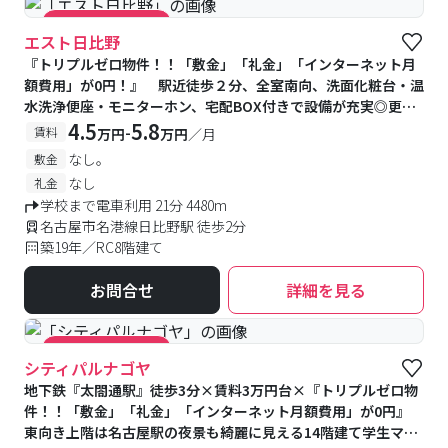
#キャンペーン実施中
エスト日比野
『トリプルゼロ物件！！「敷金」「礼金」「インターネット月
額費用」が0円！』 駅近徒歩２分、全室南向、洗面化粧台・温
水洗浄便座・モニターホン、宅配BOX付きで設備が充実◎更に
カウンターキッチンタイプや充実した収納スペースのある9タイ
4.5
5.8
-
賃料
万円
万円
／月
プのお部屋をご用意しております。
なし。
敷金
なし
礼金
学校まで電車利用 21分 4480m
名古屋市名港線日比野駅 徒歩2分
築19年／RC8階建て
お問合せ
詳細を見る
#キャンペーン実施中
シティパルナゴヤ
地下鉄『太閤通駅』徒歩3分×賃料3万円台×『トリプルゼロ物
件！！「敷金」「礼金」「インターネット月額費用」が0円』
東向き上階は名古屋駅の夜景も綺麗に見える14階建て学生マン