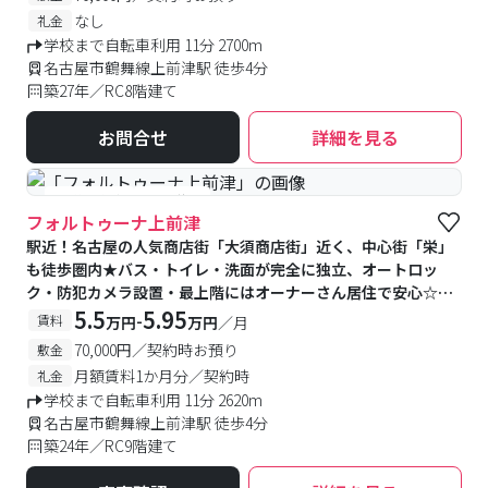
なし
礼金
学校まで自転車利用 11分 2700m
名古屋市鶴舞線上前津駅 徒歩4分
築27年／RC8階建て
お問合せ
詳細を見る
#予約受付中
#空室待ち
フォルトゥーナ上前津
駅近！名古屋の人気商店街「大須商店街」近く、中心街「栄」
も徒歩圏内★バス・トイレ・洗面が完全に独立、オートロッ
ク・防犯カメラ設置・最上階にはオーナーさん居住で安心☆２
口コンロ設置のオール電化マンション！
5.5
5.95
-
賃料
万円
万円
／月
70,000円／契約時お預り
敷金
月額賃料1か月分／契約時
礼金
学校まで自転車利用 11分 2620m
名古屋市鶴舞線上前津駅 徒歩4分
築24年／RC9階建て