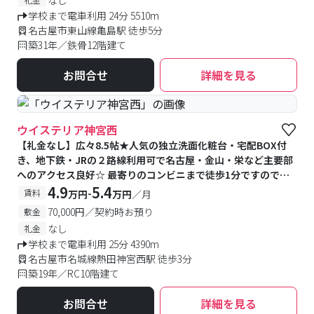
学校まで電車利用 24分 5510m
名古屋市東山線亀島駅 徒歩5分
築31年／鉄骨12階建て
お問合せ
詳細を見る
ウイステリア神宮西
【礼金なし】広々8.5帖★人気の独立洗面化粧台・宅配BOX付
き、地下鉄・JRの２路線利用可で名古屋・金山・栄など主要部
へのアクセス良好☆ 最寄りのコンビニまで徒歩1分ですので、
平日忙しい学生の皆様におすすめ★
4.9
5.4
-
賃料
万円
万円
／月
70,000円／契約時お預り
敷金
なし
礼金
学校まで電車利用 25分 4390m
名古屋市名城線熱田神宮西駅 徒歩3分
築19年／RC10階建て
お問合せ
詳細を見る