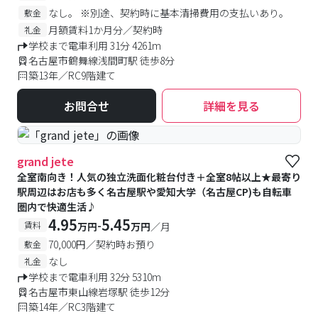
付きでセキュリティ設備も充実した、安心して暮らせる学生マ
なし。 ※別途、契約時に基本清掃費用の支払いあり。
敷金
ンション！
月額賃料1か月分／契約時
礼金
学校まで電車利用 31分 4261m
名古屋市鶴舞線浅間町駅 徒歩8分
築13年／RC9階建て
お問合せ
詳細を見る
grand jete
全室南向き！人気の独立洗面化粧台付き＋全室8帖以上★最寄り
駅周辺はお店も多く名古屋駅や愛知大学（名古屋CP)も自転車
圏内で快適生活♪
4.95
5.45
-
賃料
万円
万円
／月
70,000円／契約時お預り
敷金
なし
礼金
学校まで電車利用 32分 5310m
名古屋市東山線岩塚駅 徒歩12分
築14年／RC3階建て