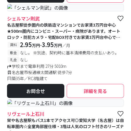
シェルマン則武
名古屋駅徒歩圏内の鉄筋造マンションでお家賃3万円台中心
★500ｍ圏内にコンビニ・スーパー・病院があります。オート
ロック・防犯カメラ・宅配BOX付きでお家賃3万円台中心でお
ススメです。
2.95
3.95
-
賃料
万円
万円
／月
なし。 ※別途、契約時に基本清掃費用の支払いあり。
敷金
なし
礼金
学校まで電車利用 27分 5010m
名古屋市桜通線太閤通駅 徒歩7分
築35年／RC8階建て
お問合せ
詳細を見る
リヴェール上石川
栄や名古屋駅もバス1本でアクセス可◎愛知大学（名古屋）は自
転車圏内☆全室角部屋仕様・3階は人気のロフト付きのリーズナ