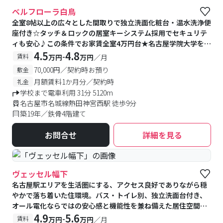
#キャンペーン実施中
ベルフローラ白鳥
全室8帖以上の広々とした間取りで独立洗面化粧台・温水洗浄便
座付き☆タッチ＆ロックの居室キーシステム採用でセキュリテ
ィも安心♪この条件でお家賃全室4万円台★名古屋学院大学を始
めとした熱田区・中区方面の学生さんにオススメ！
4.5
4.8
-
賃料
万円
万円
／月
70,000円／契約時お預り
敷金
月額賃料1か月分／契約時
礼金
学校まで電車利用 31分 5120m
名古屋市名城線熱田神宮西駅 徒歩9分
築19年／鉄骨4階建て
お問合せ
詳細を見る
ヴェッセル幅下
名古屋駅エリアを生活圏にする、アクセス良好でありながら穏
やかで落ち着いた住環境。バス・トイレ別、独立洗面台付き、
オール電化ならではの安心感と機能性を兼ね備えた居住空間で
す。カメラ付きオートロック、室内モニターホン、防犯カメラ
4.9
5.6
-
賃料
万円
万円
／月