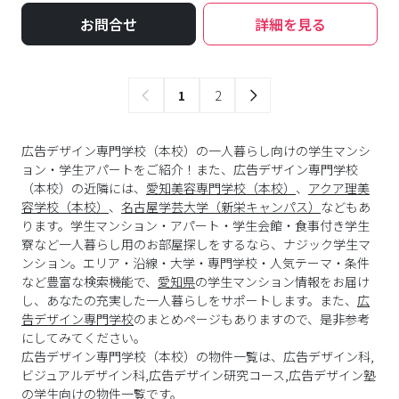
お問合せ
詳細を見る
1
2
広告デザイン専門学校（本校）の一人暮らし向けの学生マンシ
ョン・学生アパートをご紹介！また、広告デザイン専門学校
（本校）の近隣には、
愛知美容専門学校（本校）
、
アクア理美
容学校（本校）
、
名古屋学芸大学（新栄キャンパス）
などもあ
ります。学生マンション・アパート・学生会館・食事付き学生
寮など一人暮らし用のお部屋探しをするなら、ナジック学生マ
ンション。エリア・沿線・大学・専門学校・人気テーマ・条件
など豊富な検索機能で、
愛知県
の学生マンション情報をお届け
し、あなたの充実した一人暮らしをサポートします。また、
広
告デザイン専門学校
のまとめページもありますので、是非参考
にしてみてください。
広告デザイン専門学校
（
本校
）の物件一覧は、
広告デザイン科,
ビジュアルデザイン科,広告デザイン研究コース,広告デザイン塾
の学生向けの物件一覧です。