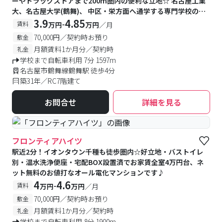
ーやドラッグストアまで200m圏内の便利な立地☆ 名古屋工業
大、名古屋大学(鶴舞)、 中区・栄方面へ通学する専門学校の学
生さんにもオススメ!!
3.9
4.85
-
賃料
万円
万円
／月
70,000円／契約時お預り
敷金
月額賃料1か月分／契約時
礼金
学校まで自転車利用 7分 1597m
名古屋市鶴舞線鶴舞駅 徒歩4分
築31年／RC7階建て
お問合せ
詳細を見る
フロンティアハイツ
駅近2分！イオンタウン千種も徒歩圏内☆好立地・バストイレ
別・温水洗浄便座・宅配BOX設置済でお家賃全室4万円台、ネ
ット無料のお値打なオール電化マンションです♪
4
4.6
-
賃料
万円
万円
／月
70,000円／契約時お預り
敷金
月額賃料1か月分／契約時
礼金
学校まで自転車利用 8分 1900m