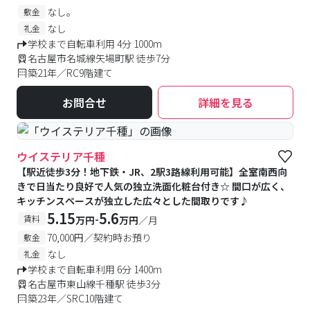
も充実。♪
なし。
敷金
なし
礼金
学校まで自転車利用 4分 1000m
名古屋市名城線矢場町駅 徒歩7分
築21年／RC9階建て
お問合せ
詳細を見る
ウイステリア千種
【駅近徒歩3分！地下鉄・JR、2駅3路線利用可能】全室南西向
きで日当たり良好で人気の独立洗面化粧台付き☆ 間口が広く、
キッチンスペースが独立した広々とした間取りです♪
5.15
5.6
-
賃料
万円
万円
／月
70,000円／契約時お預り
敷金
なし
礼金
学校まで自転車利用 6分 1400m
名古屋市東山線千種駅 徒歩3分
築23年／SRC10階建て