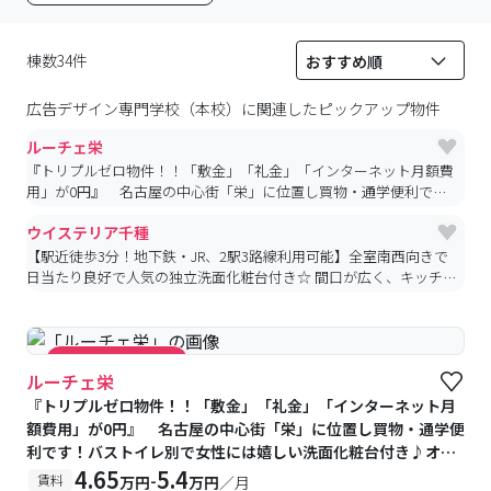
棟数34件
広告デザイン専門学校（本校）
に関連したピックアップ物件
ルーチェ栄
『トリプルゼロ物件！！「敷金」「礼金」「インターネット月額費
用」が0円』 名古屋の中心街「栄」に位置し買物・通学便利で
す！バストイレ別で女性には嬉しい洗面化粧台付き♪オール電化、
ウイステリア千種
全室ReFa(リファ)のバブルシャワーヘッド付きで設備も充実。♪
【駅近徒歩3分！地下鉄・JR、2駅3路線利用可能】全室南西向きで
日当たり良好で人気の独立洗面化粧台付き☆ 間口が広く、キッチン
スペースが独立した広々とした間取りです♪
#キャンペーン実施中
ルーチェ栄
『トリプルゼロ物件！！「敷金」「礼金」「インターネット月
額費用」が0円』 名古屋の中心街「栄」に位置し買物・通学便
利です！バストイレ別で女性には嬉しい洗面化粧台付き♪オー
ル電化、全室ReFa(リファ)のバブルシャワーヘッド付きで設備
4.65
5.4
-
賃料
万円
万円
／月