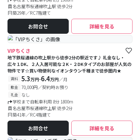
名古屋市桜通線吹上駅 徒歩2分
築29年／RC7階建て
お問合せ
詳細を見る
VIPちくさ
地下鉄桜通線の吹上駅から徒歩2分の駅近です♪ 礼金なし・
広々１DK、２人入居可能な２K・２DKタイプのお部屋が人気の
物件です☆買い物便利なイオンタウン千種まで徒歩圏内★
5.3
6.4
-
賃料
万円
万円
／月
70,000円／契約時お預り
敷金
なし
礼金
学校まで自転車利用 8分 1800m
名古屋市桜通線吹上駅 徒歩2分
築41年／RC4階建て
お問合せ
詳細を見る