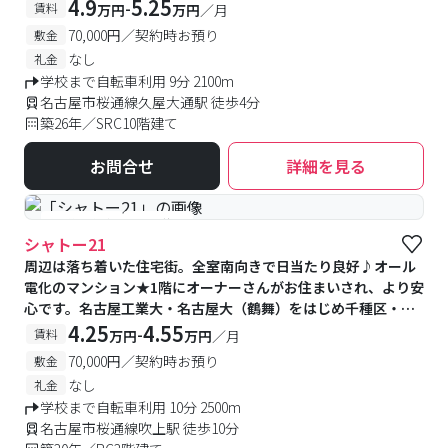
4.9
5.25
-
賃料
万円
万円
／月
70,000円／契約時お預り
敷金
なし
礼金
学校まで自転車利用 9分 2100m
名古屋市桜通線久屋大通駅 徒歩4分
築26年／SRC10階建て
お問合せ
詳細を見る
#予約受付中
#空室待ち
シャトー21
周辺は落ち着いた住宅街。全室南向きで日当たり良好♪オール
電化のマンション★1階にオーナーさんがお住まいされ、より安
心です。名古屋工業大・名古屋大（鶴舞）をはじめ千種区・中
区・昭和区内の学生さんにおススメです。
4.25
4.55
-
賃料
万円
万円
／月
70,000円／契約時お預り
敷金
なし
礼金
学校まで自転車利用 10分 2500m
名古屋市桜通線吹上駅 徒歩10分