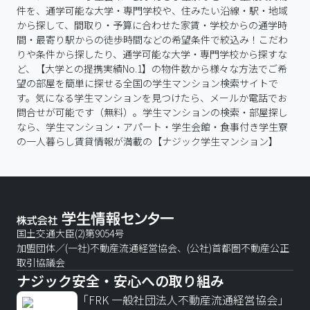
件を、通学可能な大学・専門学校や、住みたい沿線・駅・地域
から探して、間取り・予算に合わせた家賃・学校からの通学時
間・最寄り駅からの徒歩時間などの希望条件で絞込み！こだわ
りや条件から探したり、通学可能な大学・専門学校から探すな
ど、【大学との提携実績No.1】の物件数から様々な方法でご希
望の部屋を簡単に探せる全国の学生マンション検索サイトで
す。気になる学生マンションを見つけたら、メールか電話でお
問合せが可能です（無料）。学生マンションの検索・部屋探し
なら、学生マンション・アパート・学生会館・食事付き学生寮
の一人暮らし賃貸情報が満載の【ナジック学生マンション】
国土交通大臣(2)第9054号
加盟団体／(一社)不動産流通経営協会、(公社)首都圏不動産公正
取引協議会
ナジック安全・安心への取り組み
「FRK 一般社団法人不動産流通経営協会」