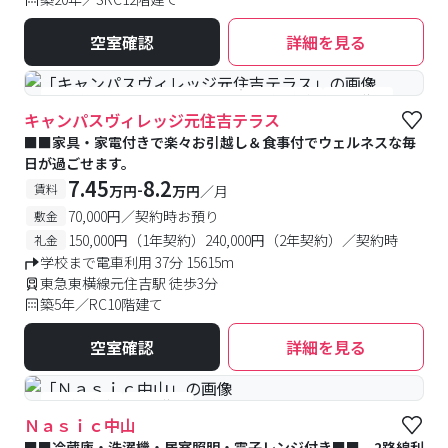
空室確認
詳細を見る
#食事付き
#女性専用フロアあり
#予約受付中
#空室待ち
キャンパスヴィレッジ元住吉テラス
■■家具・家電付きで楽々お引越し＆食事付でウェルネスな毎
日が過ごせます。
7.45
8.2
-
賃料
万円
万円
／月
70,000円／契約時お預り
敷金
150,000円（1年契約）240,000円（2年契約）／契約時
礼金
学校まで電車利用 37分 15615m
東急東横線元住吉駅 徒歩3分
築5年／RC10階建て
空室確認
詳細を見る
#予約受付中
#空室待ち
Ｎａｓｉｃ中山
■■冷蔵庫・洗濯機・居室照明・電子レンジ付き■■ 2路線利