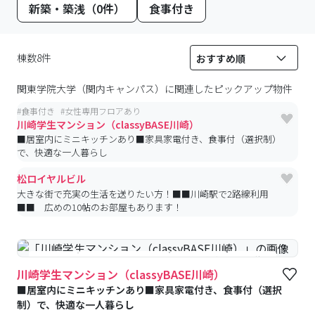
新築・築浅（0件）
食事付き
棟数8件
関東学院大学（関内キャンパス）
に関連したピックアップ物件
#
食事付き
#
女性専用フロアあり
川崎学生マンション（classyBASE川崎）
■居室内にミニキッチンあり■家具家電付き、食事付（選択制）
で、快適な一人暮らし
松ロイヤルビル
大きな街で充実の生活を送りたい方！■■川崎駅で2路線利用
■■ 広めの10帖のお部屋もあります！
#食事付き
#女性専用フロアあり
#予約受付中
#空室待ち
川崎学生マンション（classyBASE川崎）
■居室内にミニキッチンあり■家具家電付き、食事付（選択
制）で、快適な一人暮らし