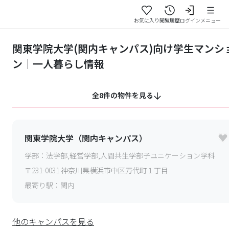
お気に入り
閲覧履歴
ログイン
メニュー
関東学院大学(関内キャンパス)向け学生マンシ
ン｜一人暮らし情報
全8件の物件を見る
関東学院大学（関内キャンパス）
学部：
法学部,経営学部,人間共生学部子ユニケーション学科
〒
231-0031
神奈川県横浜市中区万代町１丁目
最寄り駅：
関内
他のキャンパスを見る