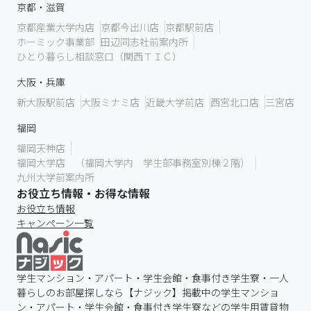
京都・滋賀
京都産業大学内店
京都今出川店
京都駅前店
ホーミック事業部
田辺同志社前案内所
ひとり暮らし相談窓口（関西ＴＩＣ）
大阪・兵庫
新大阪駅前店
大阪ミナミ店
近畿大学前店
西宮北口店
三宮店
福岡
福岡天神店
福岡大学店 （福岡大学内 学生部事務室別棟２階）
九州大学前案内所
お役立ち情報・お得な情報
お役立ち情報
キャンペーン一覧
学生マンション・アパート・学生会館・食事付き学生寮・一人
暮らしのお部屋探しなら【ナジック】掲載中の学生マンショ
ン・アパート・学生会館・食事付き学生寮などの学生用賃貸物