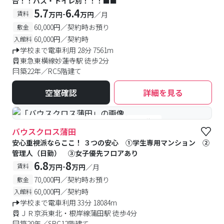
台！！バス・トイレ別！！！■■
5.7
6.4
-
賃料
万円
万円
／月
60,000円／契約時お預り
敷金
60,000円／契約時
入館料
学校まで電車利用 28分 7561m
東急東横線妙蓮寺駅 徒歩2分
築22年／RC5階建て
空室確認
詳細を見る
#女性優先フロアあり
#予約受付中
#空室待ち
バウスクロス蒲田
安心重視派ならここ！ ３つの安心 ①学生専用マンション ②
管理人（日勤） ③女子優先フロアあり
6.8
8
-
賃料
万円
万円
／月
70,000円／契約時お預り
敷金
60,000円／契約時
入館料
学校まで電車利用 33分 18084m
ＪＲ京浜東北・根岸線蒲田駅 徒歩4分
築20年／SRC12階建て