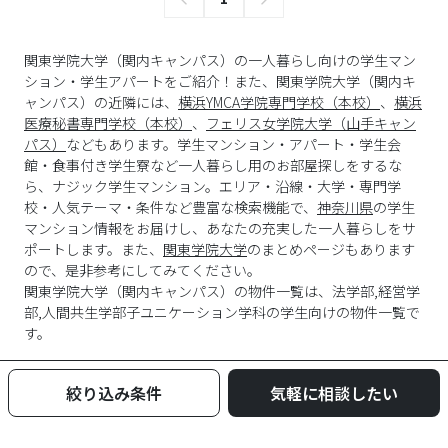
関東学院大学（関内キャンパス）の一人暮らし向けの学生マン
ション・学生アパートをご紹介！また、関東学院大学（関内キ
ャンパス）の近隣には、
横浜YMCA学院専門学校（本校）
、
横浜
医療秘書専門学校（本校）
、
フェリス女学院大学（山手キャン
パス）
などもあります。学生マンション・アパート・学生会
館・食事付き学生寮など一人暮らし用のお部屋探しをするな
ら、ナジック学生マンション。エリア・沿線・大学・専門学
校・人気テーマ・条件など豊富な検索機能で、
神奈川県
の学生
マンション情報をお届けし、あなたの充実した一人暮らしをサ
ポートします。また、
関東学院大学
のまとめページもあります
ので、是非参考にしてみてください。
関東学院大学
（
関内キャンパス
）の物件一覧は、
法学部,経営学
部,人間共生学部子ユニケーション学科
の学生向けの物件一覧で
す。
絞り込み条件
気軽に相談したい