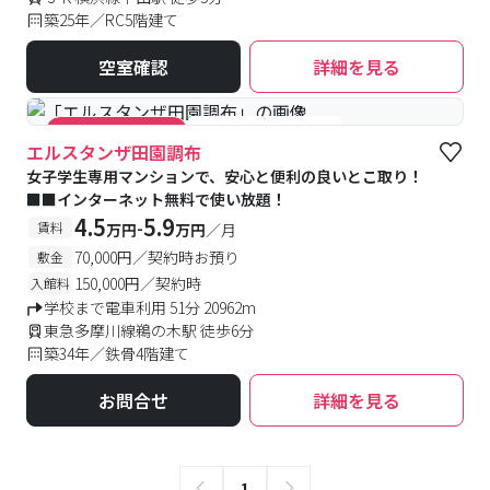
築25年／RC5階建て
空室確認
詳細を見る
#食事付き
#女性専用
#キャンペーン実施中
エルスタンザ田園調布
女子学生専用マンションで、安心と便利の良いとこ取り！
■■インターネット無料で使い放題！
4.5
5.9
-
賃料
万円
万円
／月
70,000円／契約時お預り
敷金
150,000円／契約時
入館料
学校まで電車利用 51分 20962m
東急多摩川線鵜の木駅 徒歩6分
築34年／鉄骨4階建て
お問合せ
詳細を見る
1