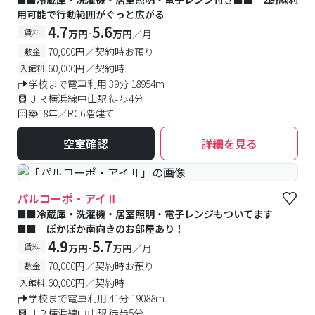
用可能で行動範囲がぐっと広がる
4.7
5.6
-
賃料
万円
万円
／月
70,000円／契約時お預り
敷金
60,000円／契約時
入館料
学校まで電車利用 39分 18954m
ＪＲ横浜線中山駅 徒歩4分
築18年／RC6階建て
空室確認
詳細を見る
#予約受付中
#空室待ち
パルコーポ・アイⅡ
■■冷蔵庫・洗濯機・居室照明・電子レンジもついてます
■■ ぽかぽか南向きのお部屋あり！
4.9
5.7
-
賃料
万円
万円
／月
70,000円／契約時お預り
敷金
60,000円／契約時
入館料
学校まで電車利用 41分 19088m
ＪＲ横浜線中山駅 徒歩5分