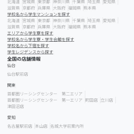
北海道
宮城県
東京都
神奈川県
千葉県
埼玉県
愛知県
滋賀県
京都府
兵庫県
大阪府
福岡県
熊本県
学校名から学生マンションを探す
北海道
宮城県
東京都
神奈川県
千葉県
埼玉県
愛知県
滋賀県
京都府
兵庫県
大阪府
福岡県
熊本県
エリアから学生寮を探す
学校名から学生寮・学生会館を探す
学校名から下宿を探す
学生レジデンスから探す
全国の店舗情報
仙台
仙台駅前店
関東
首都圏リーシングセンター 第二エリア
首都圏リーシングセンター 第一エリア
町田店
立川店
津田沼店
愛知
名古屋駅前店
本山店
名城大学前案内所