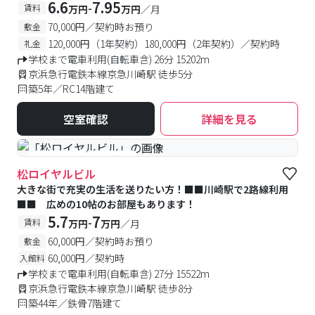
6.6
7.95
-
賃料
万円
万円
／月
70,000円／契約時お預り
敷金
120,000円（1年契約）180,000円（2年契約）／契約時
礼金
学校まで電車利用(自転車含) 26分 15202m
京浜急行電鉄本線京急川崎駅 徒歩5分
築5年／RC14階建て
空室確認
詳細を見る
#予約受付中
#空室待ち
松ロイヤルビル
大きな街で充実の生活を送りたい方！■■川崎駅で2路線利用
■■ 広めの10帖のお部屋もあります！
5.7
7
-
賃料
万円
万円
／月
60,000円／契約時お預り
敷金
60,000円／契約時
入館料
学校まで電車利用(自転車含) 27分 15522m
京浜急行電鉄本線京急川崎駅 徒歩8分
築44年／鉄骨7階建て