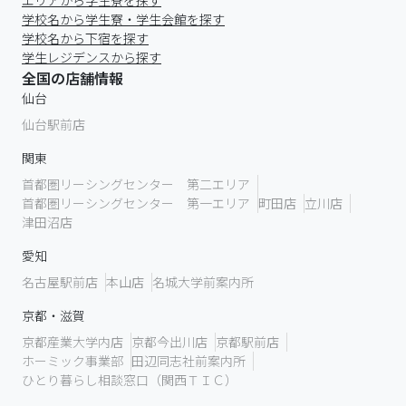
エリアから学生寮を探す
学校名から学生寮・学生会館を探す
学校名から下宿を探す
学生レジデンスから探す
全国の店舗情報
仙台
仙台駅前店
関東
首都圏リーシングセンター 第二エリア
首都圏リーシングセンター 第一エリア
町田店
立川店
津田沼店
愛知
名古屋駅前店
本山店
名城大学前案内所
京都・滋賀
京都産業大学内店
京都今出川店
京都駅前店
ホーミック事業部
田辺同志社前案内所
ひとり暮らし相談窓口（関西ＴＩＣ）