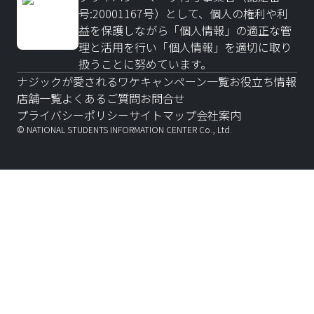
号:20001167号）として、個人の権利や利
益を保護しながら「個人情報」の適正な管
理と活用を行い「個人情報」を適切に取り
扱うことに努めています。
ナジックが愛されるワケ
キャンペーン一覧
お役立ち情報
店舗一覧
よくあるご質問
お問合せ
プライバシーポリシー
サイトマップ
会社案内
© NATIONAL STUDENTS INFORMATION CENTER Co., Ltd.