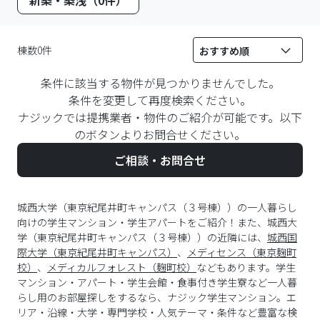
棟数0件
条件に該当する物件が見つかりませんでした。
条件を変更して再度検索ください。
ナジックでは提携業者・物件のご紹介が可能です。以下
のボタンよりお問合せください。
ご相談・お問合せ
城西大学（東京紀尾井町キャンパス（３号棟））の一人暮らし
向けの学生マンション・学生アパートをご紹介！また、城西大
学（東京紀尾井町キャンパス（３号棟））の近隣には、
城西国
際大学（東京紀尾井町キャンパス）
、
メディセンス（東京麹町
校）
、
メディカルフォレスト（麹町校）
などもあります。学生
マンション・アパート・学生会館・食事付き学生寮など一人暮
らし用のお部屋探しをするなら、ナジック学生マンション。エ
リア・沿線・大学・専門学校・人気テーマ・条件など豊富な検