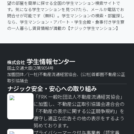
望の部屋を簡単に探せる全国の学生マンション検索サイトで
す。気になる学生マンションを見つけたら、メールか電話でお
問合せが可能です（無料）。学生マンションの検索・部屋探し
なら、学生マンション・アパート・学生会館・食事付き学生寮
の一人暮らし賃貸情報が満載の【ナジック学生マンション】
国土交通大臣(2)第9054号
加盟団体／(一社)不動産流通経営協会、(公社)首都圏不動産公正
取引協議会
ナジック安全・安心への取り組み
「FRK 一般社団法人不動産流通経営協会」
に加盟し、不動産公正取引協議会連合会の
「不動産の表示に関する公正競争規約」を
遵守し適正な広告その他の表示をするよう
努めております。
プライバシーマーク付与事業者（認定番