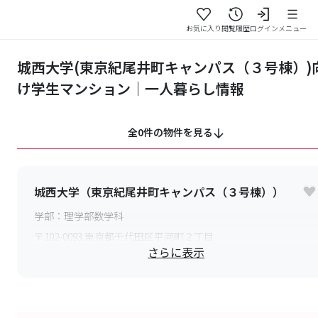
お気に入り
閲覧履歴
ログイン
メニュー
城西大学(東京紀尾井町キャンパス（３号棟）)
け学生マンション｜一人暮らし情報
全0件の物件を見る
城西大学（東京紀尾井町キャンパス（３号棟））
学部：
理学部数学科
〒
102-0093
東京都千代田区平河町２丁目
さらに表示
最寄り駅：
地下鉄有楽町線 麹町駅1番出口より徒歩3分,地下鉄
南北線 永田町駅9番出口より徒歩5分,地下鉄丸の内線・銀座
線 赤坂見附駅弁慶口より徒歩8分,地下鉄半蔵門線 半蔵門駅1
番出口より徒歩3分,JR中央線・総武線 四ツ谷駅より徒歩10分