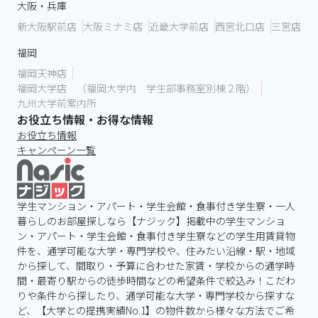
大阪・兵庫
新大阪駅前店
大阪ミナミ店
近畿大学前店
西宮北口店
三宮店
福岡
福岡天神店
福岡大学店 （福岡大学内 学生部事務室別棟２階）
九州大学前案内所
お役立ち情報・お得な情報
お役立ち情報
キャンペーン一覧
学生マンション・アパート・学生会館・食事付き学生寮・一人
暮らしのお部屋探しなら【ナジック】掲載中の学生マンショ
ン・アパート・学生会館・食事付き学生寮などの学生用賃貸物
件を、通学可能な大学・専門学校や、住みたい沿線・駅・地域
から探して、間取り・予算に合わせた家賃・学校からの通学時
間・最寄り駅からの徒歩時間などの希望条件で絞込み！こだわ
りや条件から探したり、通学可能な大学・専門学校から探すな
ど、【大学との提携実績No.1】の物件数から様々な方法でご希