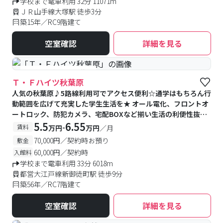
学校まで電車利用 32分 11071m
ＪＲ山手線大塚駅 徒歩3分
築15年／RC9階建て
空室確認
詳細を見る
#予約受付中
#空室待ち
Ｔ・Ｆハイツ秋葉原
人気の秋葉原♪5路線利用可でアクセス便利☆通学はもちろん行
動範囲を広げて充実した学生生活を★ オール電化、フロントオ
ートロック、防犯カメラ、宅配BOXなど揃い生活の利便性抜
群！
5.5
6.55
-
賃料
万円
万円
／月
70,000円／契約時お預り
敷金
60,000円／契約時
入館料
学校まで電車利用 33分 6018m
都営大江戸線新御徒町駅 徒歩9分
築56年／RC7階建て
空室確認
詳細を見る