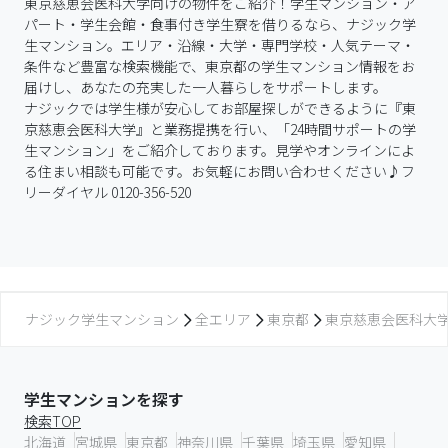
東京慈恵会医科大学向けの物件をご紹介！学生マンション・ア
パート・学生会館・食事付き学生寮を借りるなら、ナジック学
生マンション。エリア・沿線・大学・専門学校・人気テーマ・
条件など豊富な検索機能で、東京都の学生マンション情報をお
届けし、あなたの充実した一人暮らしをサポートします。

ナジックでは学生様が安心してお部屋探しができるように『東
京慈恵会医科大学』と業務提携を行い、「24時間サポートの学
生マンション」をご紹介しております。見学やオンラインによ
る住まい相談も可能です。お気軽にお問い合わせください♪フ
リーダイヤル 0120-356-520
ナジック学生マンション
全エリア
東京都
東京慈恵会医科大
学生マンションを探す
検索TOP
北海道
宮城県
東京都
神奈川県
千葉県
埼玉県
愛知県