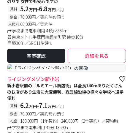
のりで 女性でも安心です◎
5.2
6.8
-
賃料
万円
万円
／月
70,000円／契約時お預り
敷金
60,000円／契約時
入館料
学校まで電車利用 41分 8864m
東京メトロ半蔵門線錦糸町駅 徒歩10分
築30年／SRC11階建て
空室確認
詳細を見る
#食事付き
#女性専用フロアあり
ライジングメゾン新小岩
新小岩駅前の「ルミエール商店街」は全長140ｍありたくさん
のお店があり生活に大変便利、総武線沿線の様々な学校へ通学
便利
6.2
7.1
-
賃料
万円
万円
／月
70,000円／契約時お預り
敷金
180,000円（1年契約）240,000円（2年契約）／契約時
礼金
学校まで電車利用 42分 13590m