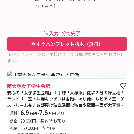
入力1分で完了！
今すぐパンフレット請求（無料）
※パンフレットのない学校については周辺物件情報をお送りし
ます。
#食事付き
#女性専用
#予約受付中
#空室待ち
南大塚女子学生会館
安心の「女子学生会館」山手線「大塚駅」徒歩３分の好立地！
ランドリー室・共用キッチンは各階にあり他にもピアノ室・ゲ
ストルームも♪お部屋は独立洗面化粧台や壁面一面が大容量の
収納棚もあり快適
6.9
7.6
-
賃料
万円
万円
／月
70,000円／契約時お預り
敷金
150,000円／契約時
礼金