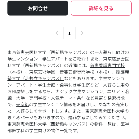
お問合せ
詳細を見る
1
東京慈恵会医科大学（西新橋キャンパス）の一人暮らし向けの
学生マンション・学生アパートをご紹介！また、東京慈恵会医
科大学（西新橋キャンパス）の近隣には、
慈恵看護専門学校
（本校）
、
東京芸術学園 音響芸術専門学校（本校）
、
慶應義
塾大学（芝共立キャンパス）
などもあります。学生マンショ
ン・アパート・学生会館・食事付き学生寮など一人暮らし用の
お部屋探しをするなら、ナジック学生マンション。エリア・沿
線・大学・専門学校・人気テーマ・条件など豊富な検索機能
で、
東京都
の学生マンション情報をお届けし、あなたの充実し
た一人暮らしをサポートします。また、
東京慈恵会医科大学
の
まとめページもありますので、是非参考にしてみてください。
東京慈恵会医科大学
（
西新橋キャンパス
）の物件一覧は、
医学
部医学科
の学生向けの物件一覧です。