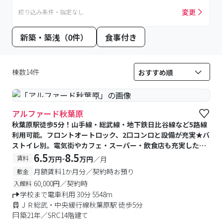
変更
絞り込み条件・指定なし
新築・築浅（0件）
食事付き
棟数14件
#予約受付中
#空室待ち
アルファード秋葉原
秋葉原駅徒歩5分！山手線・総武線・地下鉄日比谷線など5路線
利用可能。フロントオートロック、2口コンロと設備が充実★バ
ストイレ別。電気街やカフェ・スーパー・飲食店も充実した秋
葉原♪
6.5
8.5
-
賃料
万円
万円
／月
月額賃料1か月分／契約時お預り
敷金
60,000円／契約時
入館料
学校まで電車利用 30分 5548m
ＪＲ総武・中央緩行線秋葉原駅 徒歩5分
築21年／SRC14階建て