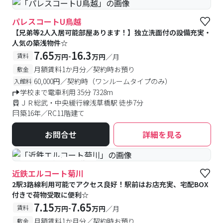
パレスコートU鳥越
【兄弟等2人入居可能部屋あります！】独立洗面付の設備充実・
人気の築浅物件☆
7.65
16.3
-
賃料
万円
万円
／月
月額賃料1か月分／契約時お預り
敷金
60,000円／契約時（ワンルームタイプのみ）
入館料
学校まで電車利用 35分 7328m
ＪＲ総武・中央緩行線浅草橋駅 徒歩7分
築16年／RC11階建て
お問合せ
詳細を見る
#予約受付中
#空室待ち
近鉄エルコート菊川
2駅3路線利用可能でアクセス良好！駅前はお店充実、宅配BOX
付きで荷物受取に便利☆
7.15
7.65
-
賃料
万円
万円
／月
月額賃料1か月分／契約時お預り
敷金