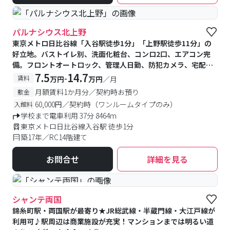
パルナシウス北上野
東京メトロ日比谷線「入谷駅徒歩1分」「上野駅徒歩11分」の
好立地。バストイレ別、洗面化粧台、コンロ2口、エアコン完
備。フロントオートロック、管理人日勤、防犯カメラ、宅配
BOX付きで安心・快適です
7.5
14.7
-
賃料
万円
万円
／月
月額賃料1か月分／契約時お預り
敷金
60,000円／契約時（ワンルームタイプのみ）
入館料
学校まで電車利用 37分 8464m
東京メトロ日比谷線入谷駅 徒歩1分
築17年／RC14階建て
お問合せ
詳細を見る
#予約受付中
#空室待ち
シャンテ両国
錦糸町駅・両国駅が最寄り★JR総武線・半蔵門線・大江戸線が
利用可♪駅周辺は商業施設が充実！マンションまでは明るい道