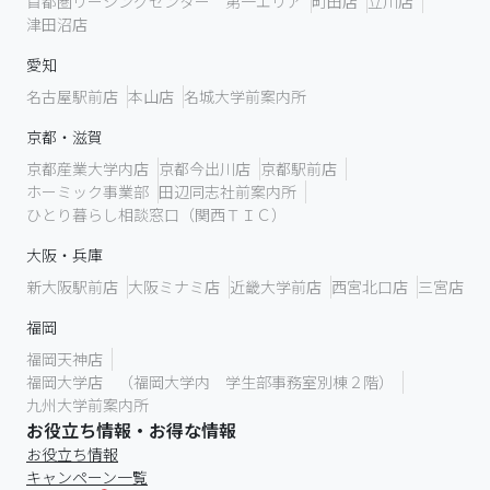
首都圏リーシングセンター 第一エリア
町田店
立川店
津田沼店
愛知
名古屋駅前店
本山店
名城大学前案内所
京都・滋賀
京都産業大学内店
京都今出川店
京都駅前店
ホーミック事業部
田辺同志社前案内所
ひとり暮らし相談窓口（関西ＴＩＣ）
大阪・兵庫
新大阪駅前店
大阪ミナミ店
近畿大学前店
西宮北口店
三宮店
福岡
福岡天神店
福岡大学店 （福岡大学内 学生部事務室別棟２階）
九州大学前案内所
お役立ち情報・お得な情報
お役立ち情報
キャンペーン一覧