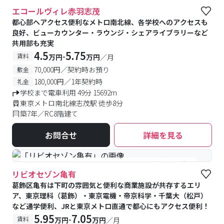
#食事付き
エコールヴィレ赤羽志茂
都心部へアクセス便利なメトロ南北線、各学校へのアクセスも
良好、ビューカウンター・ラウンジ・シェアライブラリーなど
共用部も充実
4.5
5.75
-
賃料
万円
万円
／月
70,000円／契約時お預り
敷金
180,000円／1年契約時
礼金
学校まで電車利用 49分 15692m
東京メトロ南北線志茂駅 徒歩8分
築7年／RC8階建て
お問合せ
詳細を見る
#食事付き
#女性専用フロアあり
#予約受付中
#空室待ち
リビオセゾン亀有
葛飾区亀有は下町の雰囲気と便利な商業施設が共存するエリ
ア、東京理科（葛飾）・東京電機・帝京科学・千葉大（松戸）
など通学便利、JRと東京メトロ直通で都心にもアクセス便利！
5.95
7.05
-
賃料
万円
万円
／月