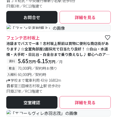
ＪＲ総武・中央緩行線新小岩駅 徒歩6分
築3年／RC13階建て
お問合せ
詳細を見る
#予約受付中
#空室待ち
フェンテ志村坂上
池袋までバスで一本！志村坂上駅前は買物に便利な商店街があ
ります♪☆全室角部屋2面採光で日当たり良好！ ☆白山・水道
橋・大手町・日比谷・白金台まで乗り換えなし♪ 都心へのアク
セスも良好です！
5.65
6.15
-
賃料
万円
万円
／月
70,000円／契約時お預り
敷金
60,000円／契約時
入館料
学校まで電車利用 43分 16802m
都営三田線志村坂上駅 徒歩8分
築27年／RC3階建て
空室確認
詳細を見る