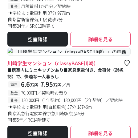
月額賃料1か月分／契約時
礼金
学校まで電車利用 37分 9779m
都営新宿線菊川駅 徒歩7分
築24年／SRC12階建て
空室確認
詳細を見る
#食事付き
#女性専用フロアあり
#予約受付中
#空室待ち
川崎学生マンション（classyBASE川崎）
■居室内にミニキッチンあり■家具家電付き、食事付（選択
制）で、快適な一人暮らし
6.6
7.95
-
賃料
万円
万円
／月
70,000円／契約時お預り
敷金
120,000円（1年契約）180,000円（2年契約）／契約時
礼金
学校まで電車利用(自転車含) 37分 18746m
京浜急行電鉄本線京急川崎駅 徒歩5分
築5年／RC14階建て
空室確認
詳細を見る