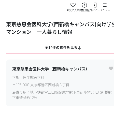
お気に入り
閲覧履歴
ログイン
メニュー
東京慈恵会医科大学(西新橋キャンパス)向け学
マンション｜一人暮らし情報
全14件の物件を見る
東京慈恵会医科大学（西新橋キャンパス）
学部：
医学部医学科
〒
105-0003
東京都港区西新橋３丁目
最寄り駅：
地下鉄都営三田線御成門駅下車徒歩約5分,JR新橋駅
下車徒歩約12分