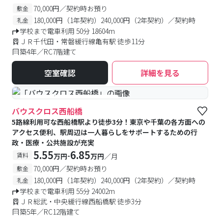
70,000円／契約時お預り
敷金
180,000円（1年契約）240,000円（2年契約）／契約時
礼金
学校まで電車利用 50分 18604m
ＪＲ千代田・常磐緩行線亀有駅 徒歩11分
築4年／RC7階建て
空室確認
詳細を見る
#食事付き
#女性専用フロアあり
バウスクロス西船橋
5路線利用可な西船橋駅より徒歩3分！東京や千葉の各方面への
アクセス便利、駅周辺は一人暮らしをサポートするための行
政・医療・公共施設が充実
5.55
6.85
-
賃料
万円
万円
／月
70,000円／契約時お預り
敷金
180,000円（1年契約）240,000円（2年契約）／契約時
礼金
学校まで電車利用 55分 24002m
ＪＲ総武・中央緩行線西船橋駅 徒歩3分
築5年／RC12階建て