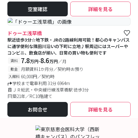
空室確認
詳細を見る
ドゥーエ浅草橋
駅近徒歩3分☆地下鉄・JRの2路線利用可能！都心のキャンパス
に通学便利な隅田川沿いの下町に立地♪駅周辺にはスーパーや
コンビニ、飲食店が揃い、日常の買い物も便利です
7.8
8.6
-
賃料
万円
万円
／月
月額賃料1か月分／契約時お預り
敷金
60,000円／契約時
入館料
学校まで電車利用 31分 6964m
ＪＲ総武・中央緩行線浅草橋駅 徒歩3分
築21年／RC10階建て
お問合せ
詳細を見る