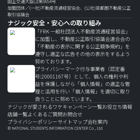
国土交通大臣(2)第9054号
加盟団体／(一社)不動産流通経営協会、(公社)首都圏不動産公正
取引協議会
ナジック安全・安心への取り組み
「FRK 一般社団法人不動産流通経営協会」
に加盟し、不動産公正取引協議会連合会の
「不動産の表示に関する公正競争規約」を
遵守し適正な広告その他の表示をするよう
努めております。
プライバシーマーク付与事業者（認定番
号:20001167号）として、個人の権利や利
益を保護しながら「個人情報」の適正な管
理と活用を行い「個人情報」を適切に取り
扱うことに努めています。
ナジックが愛されるワケ
キャンペーン一覧
お役立ち情報
店舗一覧
よくあるご質問
お問合せ
プライバシーポリシー
サイトマップ
会社案内
© NATIONAL STUDENTS INFORMATION CENTER Co., Ltd.