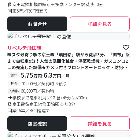
京王電鉄相模原線京王多摩センター駅 徒歩10分
築5年／RC7階建て
お問合せ
詳細を見る
#予約受付中
#空室待ち
リベルテ飛田給
味スタ最寄り駅の京王線「飛田給」駅から徒歩3分、「調布」駅
まで自転車9分！人気の洗面化粧台・浴室乾燥機・ガスコンロ2
口の充実した設備★カメラ付きフロントオートロック・防犯カ
メラ・モニター付きインターホンがあり安心♪
5.75
6.3
-
賃料
万円
万円
／月
70,000円／契約時お預り
敷金
60,000円／契約時
入館料
学校まで電車利用(バス含) 45分 20700m
京王電鉄京王線飛田給駅 徒歩3分
築16年／RC1階建て
空室確認
詳細を見る