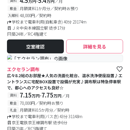
4.5
5.4
-
賃料
万円
万円
／月
月額賃料1か月分／契約時お預り
敷金
48,000円／契約時
入館料
学校まで電車利用(自転車含) 40分 23174m
ＪＲ中央本線国立駅 徒歩17分
築24年／RC4階建て
空室確認
詳細を見る
#予約受付中
#空室待ち
エクセラン調布
広々8.2帖のお部屋★人気の洗面化粧台、温水洗浄便座設置♪エ
ントランスに宅配BOX設置で設備が充実♪調布駅は特急停車駅
で、都心へのアクセスも良好☆
7.15
7.75
-
賃料
万円
万円
／月
70,000円／契約時お預り
敷金
月額賃料0.5か月分／契約時
礼金
学校まで電車利用(バス含) 43分 31148m
京王電鉄京王線調布駅 徒歩6分
築23年／RC5階建て