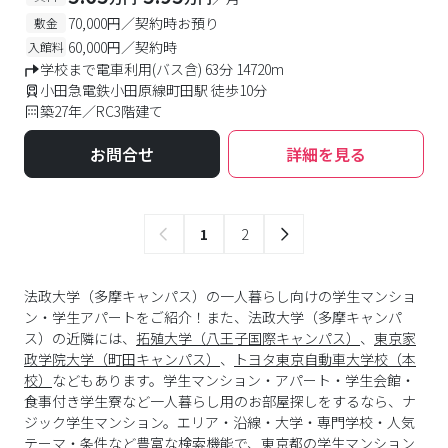
70,000円／契約時お預り
敷金
60,000円／契約時
入館料
学校まで電車利用(バス含) 63分 14720m
小田急電鉄小田原線町田駅 徒歩10分
築27年／RC3階建て
お問合せ
詳細を見る
1
2
法政大学（多摩キャンパス）の一人暮らし向けの学生マンショ
ン・学生アパートをご紹介！また、法政大学（多摩キャンパ
ス）の近隣には、
拓殖大学（八王子国際キャンパス）
、
東京家
政学院大学（町田キャンパス）
、
トヨタ東京自動車大学校（本
校）
などもあります。学生マンション・アパート・学生会館・
食事付き学生寮など一人暮らし用のお部屋探しをするなら、ナ
ジック学生マンション。エリア・沿線・大学・専門学校・人気
テーマ・条件など豊富な検索機能で、
東京都
の学生マンション