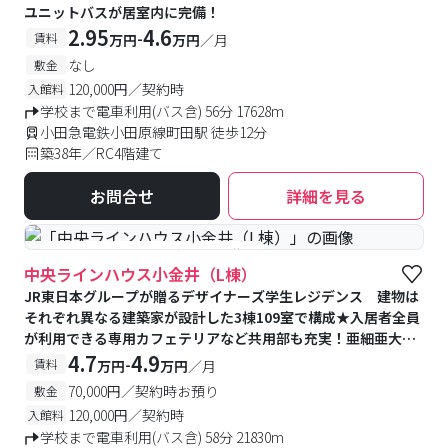
ユニットバスが居室内に完備！
2.95
4.6
-
賃料
万円
万円
／月
なし
敷金
120,000円／契約時
入館料
学校まで電車利用(バス含) 56分 17628m
小田急電鉄小田原線町田駅 徒歩12分
築38年／RC4階建て
お問合せ
詳細を見る
#食事付き
#予約受付中
#空室待ち
中央ラインハウス小金井（L棟）
JR東日本グループが贈るデザイナーズ学生レジデンス 建物は
それぞれ異なる建築家が設計した3棟109室で構成★入居者全員
が利用できる専用カフェテリアなど共用部も充実！亜細亜大学
提携寮
4.7
4.9
-
賃料
万円
万円
／月
70,000円／契約時お預り
敷金
120,000円／契約時
入館料
学校まで電車利用(バス含) 58分 21830m