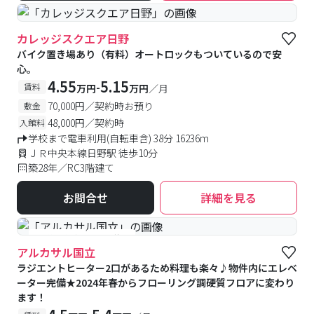
カレッジスクエア日野
バイク置き場あり（有料）オートロックもついているので安
心。
4.55
5.15
-
賃料
万円
万円
／月
70,000円／契約時お預り
敷金
48,000円／契約時
入館料
学校まで電車利用(自転車含) 38分 16236m
ＪＲ中央本線日野駅 徒歩10分
築28年／RC3階建て
お問合せ
詳細を見る
#予約受付中
#空室待ち
アルカサル国立
ラジエントヒーター2口があるため料理も楽々♪物件内にエレベ
ーター完備★2024年春からフローリング調硬質フロアに変わり
ます！