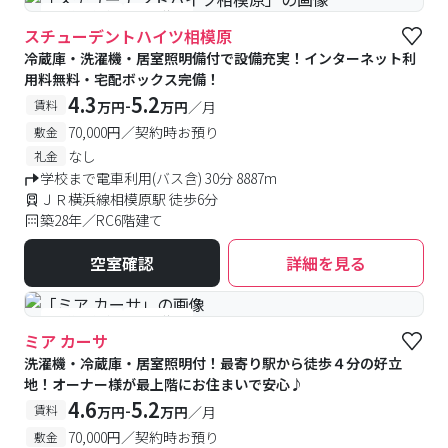
#予約受付中
#空室待ち
スチューデントハイツ相模原
冷蔵庫・洗濯機・居室照明備付で設備充実！インターネット利
用料無料・宅配ボックス完備！
4.3
5.2
-
賃料
万円
万円
／月
70,000円／契約時お預り
敷金
なし
礼金
学校まで電車利用(バス含) 30分 8887m
ＪＲ横浜線相模原駅 徒歩6分
築28年／RC6階建て
空室確認
詳細を見る
#予約受付中
#空室待ち
ミア カーサ
洗濯機・冷蔵庫・居室照明付！最寄り駅から徒歩４分の好立
地！オーナー様が最上階にお住まいで安心♪
4.6
5.2
-
賃料
万円
万円
／月
70,000円／契約時お預り
敷金