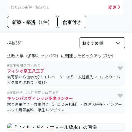
変更
絞り込み条件・指定なし
新築・築浅（1件）
食事付き
棟数35件
法政大学（多摩キャンパス）
に関連したピックアップ物件
#
女性専用フロアあり
フィシオ京王八王子
最寄駅から徒歩2分！エレベーターあり・女性優先フロアあり・バ
イク置き場あり（有料）
#
食事付き
#
女性専用フロアあり
キャンパスヴィレッジ多摩センター
家具家電付き・食事付き（月ごと選択制）・管理人駐在・インター
ネット月額無料 学生レジデンス
#予約受付中
#空室待ち