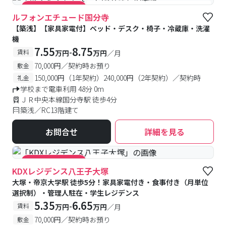
#築浅
#食事付き
#女性専用フロアあり
#キャンペーン実施中
ルフォンエチュード国分寺
【築浅】【家具家電付】ベッド・デスク・椅子・冷蔵庫・洗濯
機
7.55
8.75
-
賃料
万円
万円
／月
70,000円／契約時お預り
敷金
150,000円（1年契約）240,000円（2年契約）／契約時
礼金
学校まで電車利用 48分 0m
ＪＲ中央本線国分寺駅 徒歩4分
築浅／RC13階建て
お問合せ
詳細を見る
#食事付き
#キャンペーン実施中
KDXレジデンス八王子大塚
大塚・帝京大学駅 徒歩5分！家具家電付き・食事付き（月単位
選択制）・管理人駐在・学生レジデンス
5.35
6.65
-
賃料
万円
万円
／月
70,000円／契約時お預り
敷金