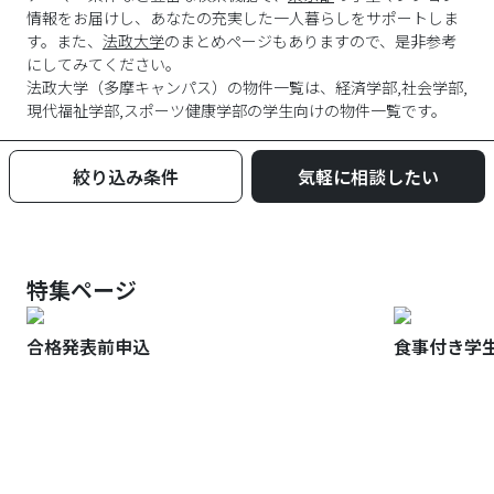
情報をお届けし、あなたの充実した一人暮らしをサポートしま
す。また、
法政大学
のまとめページもありますので、是非参考
にしてみてください。
法政大学
（
多摩キャンパス
）の物件一覧は、
経済学部,社会学部,
現代福祉学部,スポーツ健康学部
の学生向けの物件一覧です。
絞り込み条件
気軽に相談したい
特集ページ
合格発表前申込
食事付き学