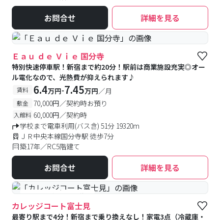
お問合せ
詳細を見る
Ｅａｕ ｄｅ Ｖｉｅ 国分寺
特別快速停車駅！新宿まで約20分！駅前は商業施設充実◎オー
ル電化なので、光熱費が抑えられます♪
6.4
7.45
-
賃料
万円
万円
／月
70,000円／契約時お預り
敷金
60,000円／契約時
入館料
学校まで電車利用(バス含) 51分 19320m
ＪＲ中央本線国分寺駅 徒歩7分
築17年／RC5階建て
お問合せ
詳細を見る
#予約受付中
#空室待ち
カレッジコート富士見
最寄り駅まで4分！新宿まで乗り換えなし！家電3点（冷蔵庫・