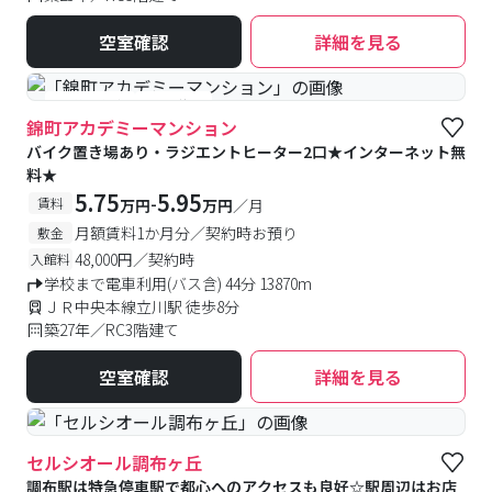
空室確認
詳細を見る
#予約受付中
#空室待ち
錦町アカデミーマンション
バイク置き場あり・ラジエントヒーター2口★インターネット無
料★
5.75
5.95
-
賃料
万円
万円
／月
月額賃料1か月分／契約時お預り
敷金
48,000円／契約時
入館料
学校まで電車利用(バス含) 44分 13870m
ＪＲ中央本線立川駅 徒歩8分
築27年／RC3階建て
空室確認
詳細を見る
セルシオール調布ヶ丘
調布駅は特急停車駅で都心へのアクセスも良好☆駅周辺はお店