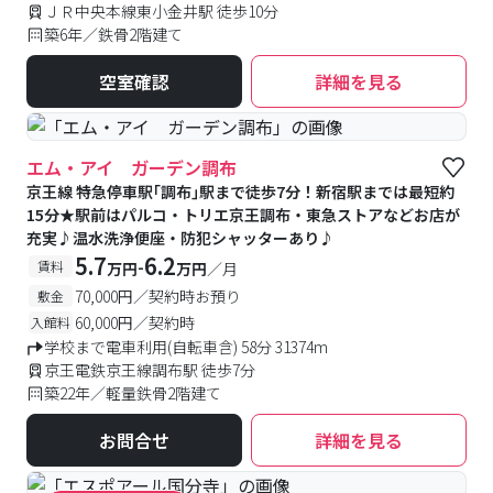
ＪＲ中央本線東小金井駅 徒歩10分
築6年／鉄骨2階建て
空室確認
詳細を見る
エム・アイ ガーデン調布
京王線 特急停車駅｢調布｣駅まで徒歩7分！新宿駅までは最短約
15分★駅前はパルコ・トリエ京王調布・東急ストアなどお店が
充実♪温水洗浄便座・防犯シャッターあり♪
5.7
6.2
-
賃料
万円
万円
／月
70,000円／契約時お預り
敷金
60,000円／契約時
入館料
学校まで電車利用(自転車含) 58分 31374m
京王電鉄京王線調布駅 徒歩7分
築22年／軽量鉄骨2階建て
お問合せ
詳細を見る