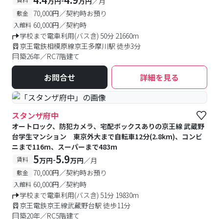
万円
万円
／月
70,000円／契約時お預り
敷金
60,000円／契約時
入館料
学校まで電車利用(バス含) 50分 21660m
京王電鉄相模原線京王多摩川駅 徒歩3分
築26年／RC7階建て
お問合せ
詳細を見る
スタンザ府中
オートロック、防犯カメラ、宅配ボックスありの京王線 武蔵野
台学生マンション 東京外大まで自転車12分(2.8km)、コンビ
ニまで116m、スーパーまで483m
5
5.9
-
賃料
万円
万円
／月
70,000円／契約時お預り
敷金
60,000円／契約時
入館料
学校まで電車利用(バス含) 51分 19830m
京王電鉄京王線武蔵野台駅 徒歩11分
築20年／RC5階建て