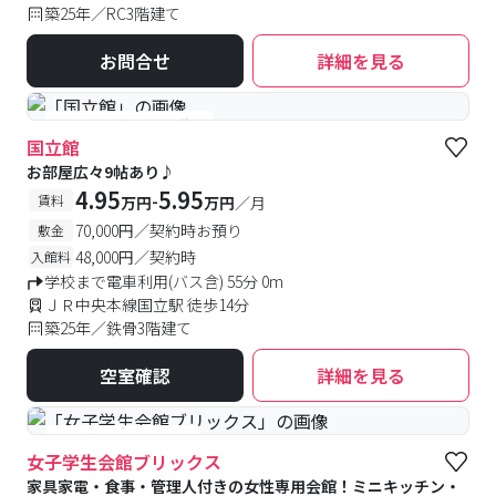
築25年／RC3階建て
お問合せ
詳細を見る
#予約受付中
#空室待ち
国立館
お部屋広々9帖あり♪
4.95
5.95
-
賃料
万円
万円
／月
70,000円／契約時お預り
敷金
48,000円／契約時
入館料
学校まで電車利用(バス含) 55分 0m
ＪＲ中央本線国立駅 徒歩14分
築25年／鉄骨3階建て
空室確認
詳細を見る
#食事付き
#女性専用
女子学生会館ブリックス
家具家電・食事・管理人付きの女性専用会館！ミニキッチン・