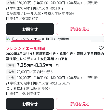
150,000円（1年契約）240,000円（2年契約）／契約時
入館料
学校まで電車利用(バス含) 49分 0m
多摩モノレール大塚・帝京大学駅 徒歩5分
築4年／RC3階建て
お問合せ
詳細を見る
#食事付き
#女性専用フロアあり
#キャンペーン実施中
フレンシアエール町田
2022年3月OPEN！家具家電付き・食事付き・管理人平日日勤の
築浅学生レジデンス♪女性専用フロア有
7.35
8.35
-
賃料
万円
万円
／月
70,000円／契約時お預り
敷金
120,000円（1年契約）180,000円（2年契約）／契約時
礼金
学校まで電車利用(バス含) 49分 17081m
ＪＲ横浜線町田駅 徒歩6分
築4年／RC14階建て
お問合せ
詳細を見る