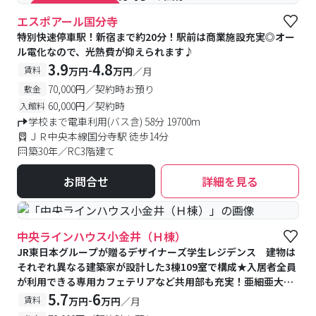
#キャンペーン実施中
エスポアール国分寺
特別快速停車駅！新宿まで約20分！駅前は商業施設充実◎オー
ル電化なので、光熱費が抑えられます♪
3.9
4.8
-
賃料
万円
万円
／月
70,000円／契約時お預り
敷金
60,000円／契約時
入館料
学校まで電車利用(バス含) 58分 19700m
ＪＲ中央本線国分寺駅 徒歩14分
築30年／RC3階建て
お問合せ
詳細を見る
#食事付き
中央ラインハウス小金井（Ｈ棟）
JR東日本グループが贈るデザイナーズ学生レジデンス 建物は
それぞれ異なる建築家が設計した3棟109室で構成★入居者全員
が利用できる専用カフェテリアなど共用部も充実！亜細亜大学
提携寮
5.7
6
-
賃料
万円
万円
／月