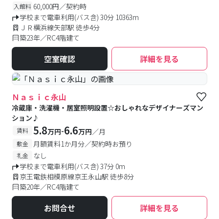
60,000円／契約時
入館料
学校まで電車利用(バス含) 30分 10363m
ＪＲ横浜線矢部駅 徒歩4分
築23年／RC4階建て
空室確認
詳細を見る
Ｎａｓｉｃ永山
冷蔵庫・洗濯機・居室照明設置☆おしゃれなデザイナーズマン
ション♪
5.8
6.6
-
賃料
万円
万円
／月
月額賃料1か月分／契約時お預り
敷金
なし
礼金
学校まで電車利用(バス含) 37分 0m
京王電鉄相模原線京王永山駅 徒歩8分
築20年／RC4階建て
お問合せ
詳細を見る