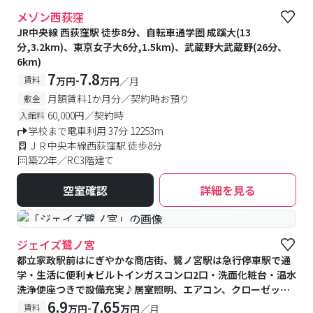
#予約受付中
#空室待ち
メゾン西荻窪
JR中央線 西荻窪駅 徒歩8分、自転車通学圏 成蹊大(13
分,3.2km)、東京女子大6分,1.5km)、武蔵野大武蔵野(26分、
6km)
7
7.8
-
賃料
万円
万円
／月
月額賃料1か月分／契約時お預り
敷金
60,000円／契約時
入館料
学校まで電車利用 37分 12253m
ＪＲ中央本線西荻窪駅 徒歩8分
築22年／RC3階建て
空室確認
詳細を見る
#予約受付中
#空室待ち
ジェイズ鷺ノ宮
都立家政駅前はにぎやかな商店街、鷺ノ宮駅は急行停車駅で通
学・生活に便利★ビルトインガスコンロ2口・洗面化粧台・温水
洗浄便座つきで設備充実♪居室照明、エアコン、クローゼット
が備え付け♪エントランスに宅配BOX完備♪
6.9
7.65
-
賃料
万円
万円
／月