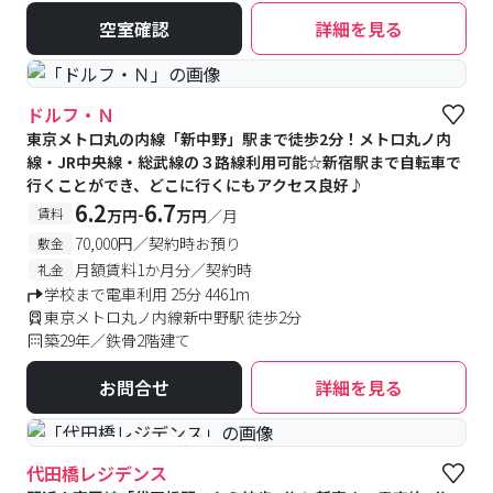
空室確認
詳細を見る
ドルフ・Ｎ
東京メトロ丸の内線「新中野」駅まで徒歩2分！メトロ丸ノ内
線・JR中央線・総武線の３路線利用可能☆新宿駅まで自転車で
行くことができ、どこに行くにもアクセス良好♪
6.2
6.7
-
賃料
万円
万円
／月
70,000円／契約時お預り
敷金
月額賃料1か月分／契約時
礼金
学校まで電車利用 25分 4461m
東京メトロ丸ノ内線新中野駅 徒歩2分
築29年／鉄骨2階建て
お問合せ
詳細を見る
#予約受付中
#空室待ち
代田橋レジデンス