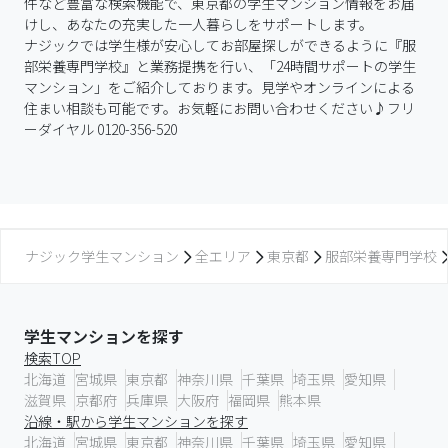
件など豊富な検索機能で、東京都の学生マンション情報をお届
けし、あなたの充実した一人暮らしをサポートします。

ナジックでは学生様が安心してお部屋探しができるように『服
部栄養専門学校』と業務提携を行い、「24時間サポートの学生
マンション」をご紹介しております。見学やオンラインによる
住まい相談も可能です。お気軽にお問い合わせください♪フリ
ーダイヤル 0120-356-520
ナジック学生マンション
全エリア
東京都
服部栄養専門学校
学生マンションを探す
検索TOP
北海道
宮城県
東京都
神奈川県
千葉県
埼玉県
愛知県
滋賀県
京都府
兵庫県
大阪府
福岡県
熊本県
沿線・駅から学生マンションを探す
北海道
宮城県
東京都
神奈川県
千葉県
埼玉県
愛知県