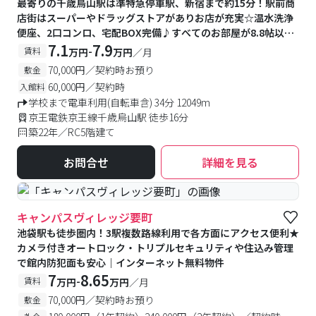
最寄りの千歳烏山駅は準特急停車駅、新宿まで約15分！駅前商
店街はスーパーやドラッグストアがありお店が充実☆温水洗浄
便座、2口コンロ、宅配BOX完備♪すべてのお部屋が8.8帖以上
で広々♪
7.1
7.9
-
賃料
万円
万円
／月
70,000円／契約時お預り
敷金
60,000円／契約時
入館料
学校まで電車利用(自転車含) 34分 12049m
京王電鉄京王線千歳烏山駅 徒歩16分
築22年／RC5階建て
お問合せ
詳細を見る
#食事付き
キャンパスヴィレッジ要町
池袋駅も徒歩圏内！3駅複数路線利用で各方面にアクセス便利★
カメラ付きオートロック・トリプルセキュリティや住込み管理
で館内防犯面も安心｜インターネット無料物件
7
8.65
-
賃料
万円
万円
／月
70,000円／契約時お預り
敷金