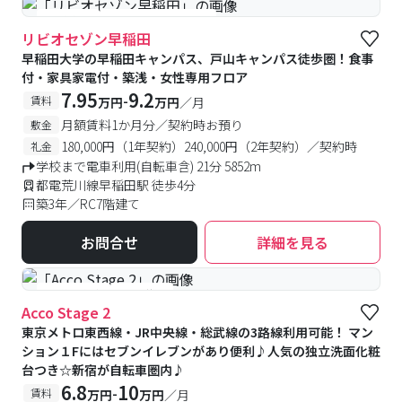
#食事付き
#女性専用フロアあり
リビオセゾン早稲田
早稲田大学の早稲田キャンパス、戸山キャンパス徒歩圏！食事
付・家具家電付・築浅・女性専用フロア
7.95
9.2
-
賃料
万円
万円
／月
月額賃料1か月分／契約時お預り
敷金
180,000円（1年契約）240,000円（2年契約）／契約時
礼金
学校まで電車利用(自転車含) 21分 5852m
都電荒川線早稲田駅 徒歩4分
築3年／RC7階建て
お問合せ
詳細を見る
#予約受付中
#空室待ち
Acco Stage 2
東京メトロ東西線・JR中央線・総武線の3路線利用可能！ マン
ション１Fにはセブンイレブンがあり便利♪人気の独立洗面化粧
台つき☆新宿が自転車圏内♪
6.8
10
-
賃料
万円
万円
／月