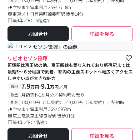
180,000円（1年契約）240,000円（2年契約）／契約時
礼金
学校まで電車利用 35分 7718m
東京メトロ有楽町線要町駅 徒歩14分
築4年／RC15階建て
お問合せ
詳細を見る
#食事付き
リビオセゾン笹塚
笹塚駅は京王線の他、京王新線も乗り入れており新宿駅までは
最短5〜６分程度で到着、都内の主要スポットへ幅広くアクセス
しやすい点が大きな魅力
7.9
9.1
-
賃料
万円
万円
／月
月額賃料1か月分／契約時お預り
敷金
180,000円（1年契約）240,000円（2年契約）／契約時
礼金
学校まで電車利用 36分 5953m
京王電鉄京王線笹塚駅 徒歩11分
築4年／RC4階建て
お問合せ
詳細を見る