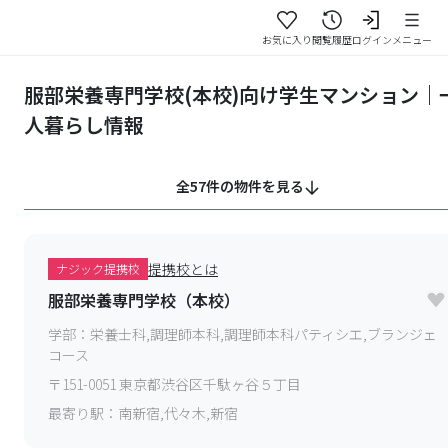
お気に入り
閲覧履歴
ログイン
メニュー
服部栄養専門学校(本校)向け学生マンション｜
人暮らし情報
全57件の物件を見る
提携校とは
ナジック提携校
服部栄養専門学校（本校）
学部：
栄養士科,調理師本科,調理師本科パティシエ,ブランジェ
コース
〒
151-0051
東京都渋谷区千駄ヶ谷５丁目
最寄り駅：
南新宿,代々木,新宿