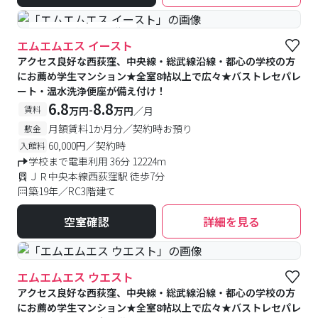
#予約受付中
#空室待ち
エムエムエス イースト
アクセス良好な西荻窪、中央線・総武線沿線・都心の学校の方
にお薦め学生マンション★全室8帖以上で広々★バストレセパレ
ート・温水洗浄便座が備え付け！
6.8
8.8
-
賃料
万円
万円
／月
月額賃料1か月分／契約時お預り
敷金
60,000円／契約時
入館料
学校まで電車利用 36分 12224m
ＪＲ中央本線西荻窪駅 徒歩7分
築19年／RC3階建て
空室確認
詳細を見る
エムエムエス ウエスト
アクセス良好な西荻窪、中央線・総武線沿線・都心の学校の方
にお薦め学生マンション★全室8帖以上で広々★バストレセパレ