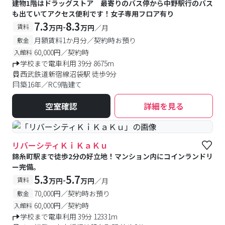
建物1階はドラッグストア 最寄りのバス停から中野駅行のバス
も出ていてアクセス便利です！女子専用フロア有り
7.3
8.3
-
賃料
万円
万円
／月
月額賃料1か月分／契約時お預り
敷金
60,000円／契約時
入館料
学校まで電車利用 39分 8675m
西武鉄道新宿線沼袋駅 徒歩9分
築16年／RC9階建て
空室確認
詳細を見る
リバーシティＫｉＫａＫｕ
錦糸町駅まで徒歩2分の好立地！マンション内にコインランドリ
ー完備。
5.3
5.7
-
賃料
万円
万円
／月
70,000円／契約時お預り
敷金
60,000円／契約時
入館料
学校まで電車利用 39分 12331m