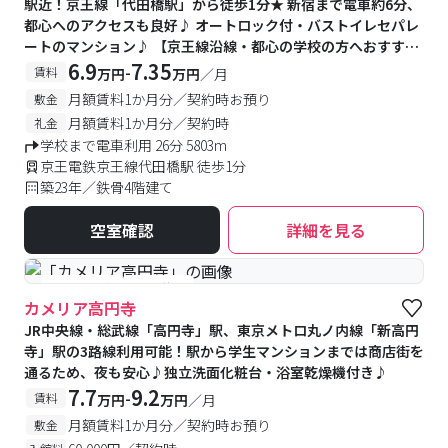
駅近！京王線「代田橋駅」から徒歩1分★ 新宿まで電車約6分、
都心へのアクセスも良好♪ オートロック付・バストイレセパレ
ートのマンション♪ 【京王線沿線・都心の学校の方へおすす
め】
6.9
7.35
-
賃料
万円
万円
／月
月額賃料1か月分／契約時お預り
敷金
月額賃料1か月分／契約時
礼金
学校まで電車利用 26分 5803m
京王電鉄京王線代田橋駅 徒歩1分
築23年／鉄骨4階建て
空室確認
詳細を見る
#予約受付中
#空室待ち
カメリア高円寺
JR中央線・総武線「高円寺」駅、東京メトロ丸ノ内線「新高円
寺」駅の3路線利用可能！駅から学生マンションまでは商店街を
通るため、夜も安心♪独立洗面化粧台・浴室乾燥機付き♪
7.7
9.2
-
賃料
万円
万円
／月
月額賃料1か月分／契約時お預り
敷金