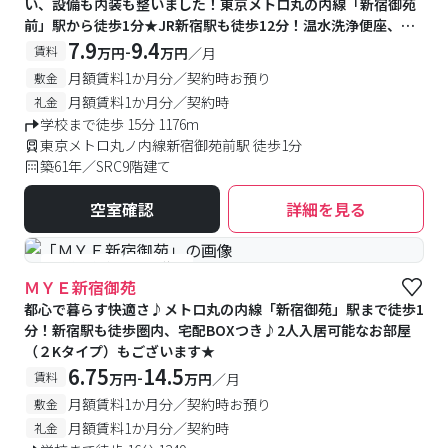
い、設備も内装も整いました！東京メトロ丸の内線「新宿御苑
前」駅から徒歩1分★JR新宿駅も徒歩12分！温水洗浄便座、浴
室乾燥機、洗面化粧台、2口コンロが備え付け♪、トランクルー
7.9
9.4
-
賃料
万円
万円
／月
ムつきで収納たっぷり♪
月額賃料1か月分／契約時お預り
敷金
月額賃料1か月分／契約時
礼金
学校まで徒歩 15分 1176m
東京メトロ丸ノ内線新宿御苑前駅 徒歩1分
築61年／SRC9階建て
空室確認
詳細を見る
#予約受付中
#空室待ち
ＭＹＥ新宿御苑
都心で暮らす快適さ♪メトロ丸の内線「新宿御苑」駅まで徒歩1
分！新宿駅も徒歩圏内、宅配BOXつき♪2人入居可能なお部屋
（２Kタイプ）もございます★
6.75
14.5
-
賃料
万円
万円
／月
月額賃料1か月分／契約時お預り
敷金
月額賃料1か月分／契約時
礼金