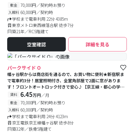
70,000円／契約時お預り
敷金
60,000円／契約時
入館料
学校まで電車利用 22分 4385m
東京メトロ東西線落合駅 徒歩7分
築21年／RC5階建て
空室確認
詳細を見る
#予約受付中
#空室待ち
パークサイド O
幡ヶ谷駅からは商店街を通るので、お買い物に便利★新宿駅ま
で電車約3分！居室照明付き、全室角部屋で2面に窓がありま
す！フロントオートロック付きで安心♪【京王線・都心の学校
の方におすすめ】
6.45
賃料
万円
／月
70,000円／契約時お預り
敷金
60,000円／契約時
入館料
学校まで電車利用 24分 4123m
京王電鉄京王線幡ヶ谷駅 徒歩8分
築32年／鉄骨5階建て