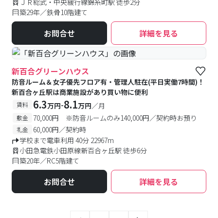
ＪＲ総武・中央緩行線錦糸町駅 徒歩2分
築29年／鉄骨10階建て
お問合せ
詳細を見る
新百合グリーンハウス
防音ルーム＆女子優先フロア有・管理人駐在(平日実働7時間)！
新百合ヶ丘駅は商業施設があり買い物に便利
6.3
8.1
-
賃料
万円
万円
／月
70,000円 ※防音ルームのみ140,000円／契約時お預り
敷金
60,000円／契約時
礼金
学校まで電車利用 40分 22967m
小田急電鉄小田原線新百合ヶ丘駅 徒歩6分
築20年／RC5階建て
お問合せ
詳細を見る