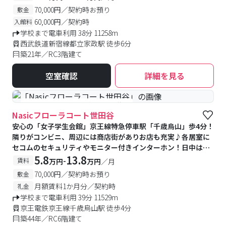
70,000円／契約時お預り
敷金
60,000円／契約時
入館料
学校まで電車利用 38分 11258m
西武鉄道新宿線都立家政駅 徒歩6分
築21年／RC3階建て
空室確認
詳細を見る
#女性専用
#予約受付中
#空室待ち
Nasicフローラコート世田谷
安心の「女子学生会館」京王線特急停車駅「千歳烏山」歩4分！
隣りがコンビニ、周辺には商店街がありお店も充実♪各居室に
セコムのセキュリティやモニター付きインターホン！日中は管
理人さんもいます◎館内にはピアノ室、防音室、カンファレン
5.8
13.8
-
賃料
万円
万円
／月
スルーム(共有キッチン付スペース)もあります
70,000円／契約時お預り
敷金
月額賃料1か月分／契約時
礼金
学校まで電車利用 39分 11529m
京王電鉄京王線千歳烏山駅 徒歩4分
築44年／RC6階建て