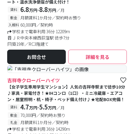
ート・温水洗浄便座が備え付け！
6.8
8.8
-
賃料
万円
万円
／月
月額賃料1か月分／契約時お預り
敷金
60,000円／契約時
入館料
学校まで電車利用 36分 12209m
ＪＲ中央本線西荻窪駅 徒歩7分
築19年／RC3階建て
お問合せ
詳細を見る
#女性専用
吉祥寺クローバーハイツ
【女子学生専用学生マンション】人気の吉祥寺駅まで徒歩10分
♪家具・家電付き！★IHコンロ（1口）・ミニ冷蔵庫・エアコ
ン・居室照明・机・椅子・ベッド備え付け♪★宅配BOX完備！
4.7
5.5
-
賃料
万円
万円
／月
70,000円／契約時お預り
敷金
月額賃料1か月分／契約時
礼金
学校まで電車利用 36分 14290m