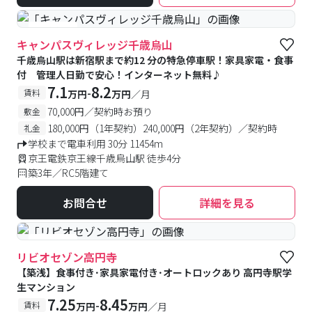
#食事付き
キャンパスヴィレッジ千歳烏山
千歳烏山駅は新宿駅まで約12 分の特急停車駅！家具家電・食事
付 管理人日勤で安心！インターネット無料♪
7.1
8.2
-
賃料
万円
万円
／月
70,000円／契約時お預り
敷金
180,000円（1年契約）240,000円（2年契約）／契約時
礼金
学校まで電車利用 30分 11454m
京王電鉄京王線千歳烏山駅 徒歩4分
築3年／RC5階建て
お問合せ
詳細を見る
#食事付き
リビオセゾン高円寺
【築浅】食事付き･家具家電付き･オートロックあり 高円寺駅学
生マンション
7.25
8.45
-
賃料
万円
万円
／月