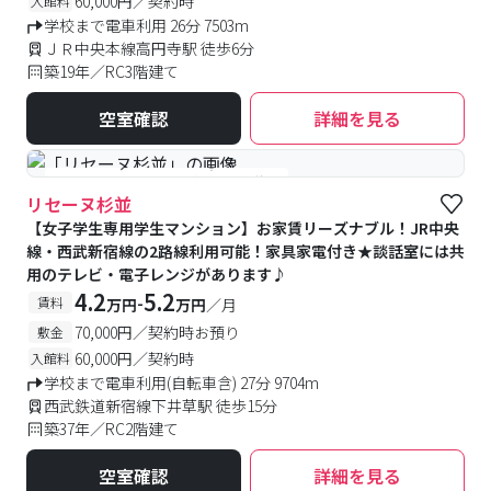
60,000円／契約時
入館料
学校まで電車利用 26分 7503m
ＪＲ中央本線高円寺駅 徒歩6分
築19年／RC3階建て
空室確認
詳細を見る
#女性専用
#予約受付中
#空室待ち
リセーヌ杉並
【女子学生専用学生マンション】お家賃リーズナブル！JR中央
線・西武新宿線の2路線利用可能！家具家電付き★談話室には共
用のテレビ・電子レンジがあります♪
4.2
5.2
-
賃料
万円
万円
／月
70,000円／契約時お預り
敷金
60,000円／契約時
入館料
学校まで電車利用(自転車含) 27分 9704m
西武鉄道新宿線下井草駅 徒歩15分
築37年／RC2階建て
空室確認
詳細を見る