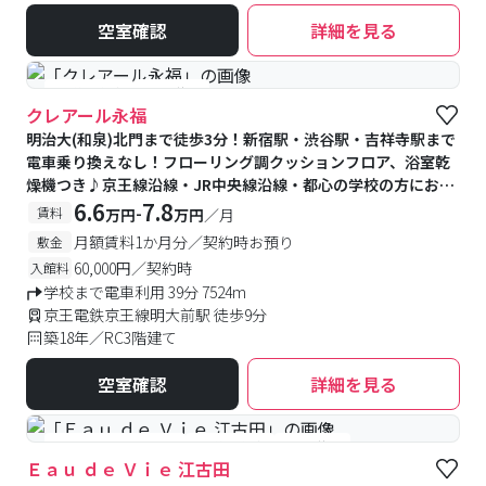
空室確認
詳細を見る
#予約受付中
#空室待ち
クレアール永福
明治大(和泉)北門まで徒歩3分！新宿駅・渋谷駅・吉祥寺駅まで
電車乗り換えなし！フローリング調クッションフロア、浴室乾
燥機つき♪京王線沿線・JR中央線沿線・都心の学校の方におす
すめ
6.6
7.8
-
賃料
万円
万円
／月
月額賃料1か月分／契約時お預り
敷金
60,000円／契約時
入館料
学校まで電車利用 39分 7524m
京王電鉄京王線明大前駅 徒歩9分
築18年／RC3階建て
空室確認
詳細を見る
#女性専用フロアあり
#予約受付中
#空室待ち
Ｅａｕ ｄｅ Ｖｉｅ 江古田