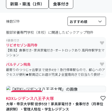
新築・築浅（1件）
食事付き
棟数57件
服部栄養専門学校（本校）
に関連したピックアップ物件
#
食事付き
リビオセゾン高円寺
【築浅】食事付き･家具家電付き･オートロックあり 高円寺駅学生マ
ンション
パルテノン飛鳥
最寄りのつつじヶ丘駅まで徒歩4分！急行停車駅なので、都心へのア
クセスが便利★駅周辺にお店が充実♪全室南向きで日当たり良好♪
バストイレ別、IHコンロ付♪【京王線沿線・都心の学校の方におす
すめ】
#食事付き
#キャンペーン実施中
KDXレジデンス八王子大塚
大塚・帝京大学駅 徒歩5分！家具家電付き・食事付き（月単位
選択制）・管理人駐在・学生レジデンス