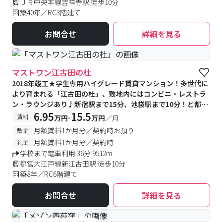
ＪＲ中央本線吉祥寺駅 徒歩10分
築40年／RC3階建て
お問合せ
詳細を見る
マストワン江古田の杜
2018年竣工★学生専用ハイグレード賃貸マンション！多世代に
より育まれる「江古田の杜」、敷地内にはコンビニ・レストラ
ン・ラウンジあり♪新宿駅まで15分、池袋駅まで10分！と都心
へのアクセス良好◎
6.95
15.5
-
賃料
万円
万円
／月
月額賃料1か月分／契約時お預り
敷金
月額賃料1か月分／契約時
礼金
学校まで電車利用 36分 9512m
都営大江戸線新江古田駅 徒歩10分
築8年／RC6階建て
お問合せ
詳細を見る