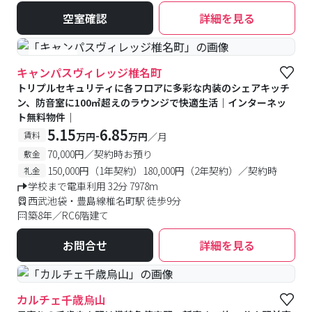
空室確認
詳細を見る
#食事付き
キャンパスヴィレッジ椎名町
トリプルセキュリティに各フロアに多彩な内装のシェアキッチ
ン、防音室に100㎡超えのラウンジで快適生活｜インターネッ
ト無料物件｜
5.15
6.85
-
賃料
万円
万円
／月
70,000円／契約時お預り
敷金
150,000円（1年契約）180,000円（2年契約）／契約時
礼金
学校まで電車利用 32分 7978m
西武池袋・豊島線椎名町駅 徒歩9分
築8年／RC6階建て
お問合せ
詳細を見る
カルチェ千歳烏山