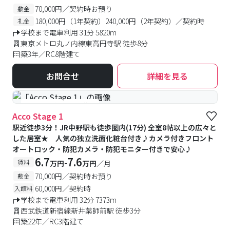
70,000円／契約時お預り
敷金
180,000円（1年契約）240,000円（2年契約）／契約時
礼金
学校まで電車利用 31分 5820m
東京メトロ丸ノ内線東高円寺駅 徒歩8分
築3年／RC8階建て
お問合せ
詳細を見る
#予約受付中
#空室待ち
Acco Stage 1
駅近徒歩3分！JR中野駅も徒歩圏内(17分) 全室8帖以上の広々と
した居室★ 人気の独立洗面化粧台付き♪カメラ付きフロント
オートロック・防犯カメラ・防犯モニター付きで安心♪
6.7
7.6
-
賃料
万円
万円
／月
70,000円／契約時お預り
敷金
60,000円／契約時
入館料
学校まで電車利用 32分 7373m
西武鉄道新宿線新井薬師前駅 徒歩3分
築22年／RC3階建て