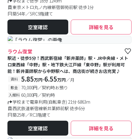
学校まで徒歩 16分 1249m
東京メトロ丸ノ内線新宿御苑前駅 徒歩1分
築54年／SRC9階建て
空室確認
詳細を見る
#予約受付中
#空室待ち
ラウム復堂
駅近・徒歩5分！西武新宿線「新井薬師」駅・JR中央線・メト
ロ東西線「中野」駅・地下鉄大江戸線「東中野」駅が利用可
能！新井薬師駅から中野駅へは、商店街が続きお店充実♪
5.85
6.55
-
賃料
万円
万円
／月
70,000円／契約時お預り
敷金
60,000円／契約時
入館料
学校まで電車利用(自転車含) 21分 6863m
西武鉄道新宿線新井薬師前駅 徒歩6分
築25年／RC3階建て
空室確認
詳細を見る