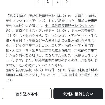
1
2
【学校提携店】服部栄養専門学校（本校）の一人暮らし向けの
学生マンション・学生アパートをご紹介！また、服部栄養専門
学校（本校）の近隣には、
東京呉竹医療専門学校（代々木校
舎）
、
東京ビジネス・アカデミー（本校）
、
ミューズ音楽院
（本校）
などもあります。学生マンション・アパート・学生会
館・食事付き学生寮など一人暮らし用のお部屋探しをするな
ら、ナジック学生マンション。エリア・沿線・大学・専門学
校・人気テーマ・条件など豊富な検索機能で、
東京都
の学生マ
ンション情報をお届けし、あなたの充実した一人暮らしをサポ
ートします。また、
服部栄養専門学校
のまとめページもありま
すので、是非参考にしてみてください。
服部栄養専門学校
（
本校
）の物件一覧は、
栄養士科,調理師本科,
調理師本科パティシエ,ブランジェコース
の学生向けの物件一覧
です。
絞り込み条件
気軽に相談したい