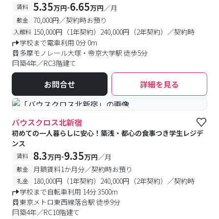
5.35
6.65
-
賃料
万円
万円
／月
70,000円／契約時お預り
敷金
150,000円（1年契約）240,000円（2年契約）／契約時
入館料
学校まで電車利用 0分 0m
多摩モノレール大塚・帝京大学駅 徒歩5分
築4年／RC3階建て
お問合せ
詳細を見る
#食事付き
#予約受付中
#空室待ち
バウスクロス北新宿
初めての一人暮らしに安心！築浅・都心の食事つき学生レジデ
ンス
8.3
9.35
-
賃料
万円
万円
／月
月額賃料1か月分／契約時お預り
敷金
180,000円（1年契約）240,000円（2年契約）／契約時
礼金
学校まで自転車利用 14分 3500m
東京メトロ東西線落合駅 徒歩9分
築4年／RC10階建て