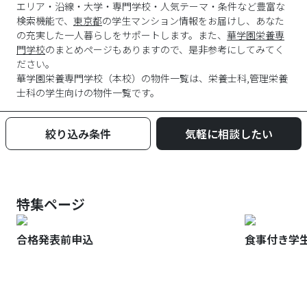
エリア・沿線・大学・専門学校・人気テーマ・条件など豊富な
検索機能で、
東京都
の学生マンション情報をお届けし、あなた
の充実した一人暮らしをサポートします。また、
華学園栄養専
門学校
のまとめページもありますので、是非参考にしてみてく
ださい。
華学園栄養専門学校
（
本校
）の物件一覧は、
栄養士科,管理栄養
士科
の学生向けの物件一覧です。
絞り込み条件
気軽に相談したい
特集ページ
合格発表前申込
食事付き学