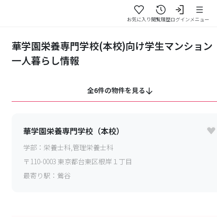
お気に入り
閲覧履歴
ログイン
メニュー
華学園栄養専門学校(本校)向け学生マンション
一人暮らし情報
全6件の物件を見る
華学園栄養専門学校（本校）
学部：
栄養士科,管理栄養士科
〒
110-0003
東京都台東区根岸１丁目
最寄り駅：
鶯谷