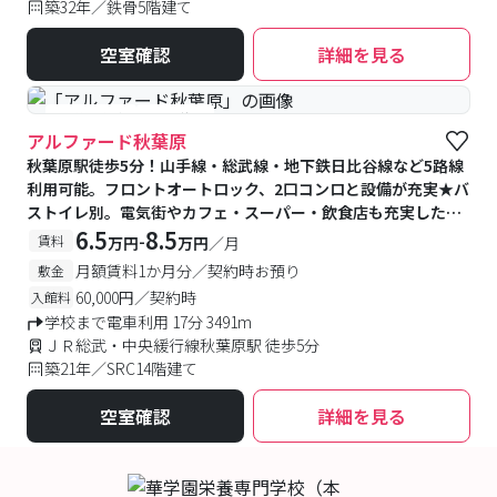
築32年／鉄骨5階建て
空室確認
詳細を見る
#予約受付中
#空室待ち
アルファード秋葉原
秋葉原駅徒歩5分！山手線・総武線・地下鉄日比谷線など5路線
利用可能。フロントオートロック、2口コンロと設備が充実★バ
ストイレ別。電気街やカフェ・スーパー・飲食店も充実した秋
葉原♪
6.5
8.5
-
賃料
万円
万円
／月
月額賃料1か月分／契約時お預り
敷金
60,000円／契約時
入館料
学校まで電車利用 17分 3491m
ＪＲ総武・中央緩行線秋葉原駅 徒歩5分
築21年／SRC14階建て
空室確認
詳細を見る