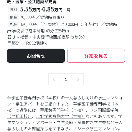
政・医療・公共施設が充実
5.55
6.85
-
賃料
万円
万円
／月
70,000円／契約時お預り
敷金
180,000円（1年契約）240,000円（2年契約）／契約時
礼金
学校まで電車利用 49分 22545m
ＪＲ総武・中央緩行線西船橋駅 徒歩3分
築5年／RC12階建て
お問合せ
詳細を見る
1
華学園栄養専門学校（本校）の一人暮らし向けの学生マンショ
ン・学生アパートをご紹介！また、華学園栄養専門学校（本
校）の近隣には、
華服飾専門学校（本校）
、
フジ国際語学院
（早稲田校）
、
上野学園短期大学（本校）
などもあります。学
生マンション・アパート・学生会館・食事付き学生寮など一人
暮らし用のお部屋探しをするなら、ナジック学生マンション。