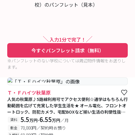
入力1分で完了！
今すぐパンフレット請求（無料）
※パンフレットのない学校については周辺物件情報をお送りし
ます。
#予約受付中
#空室待ち
Ｔ・Ｆハイツ秋葉原
人気の秋葉原♪5路線利用可でアクセス便利☆通学はもちろん行
動範囲を広げて充実した学生生活を★ オール電化、フロントオ
ートロック、防犯カメラ、宅配BOXなど揃い生活の利便性抜
群！
5.5
6.55
-
賃料
万円
万円
／月
70,000円／契約時お預り
敷金
60,000円／契約時
入館料