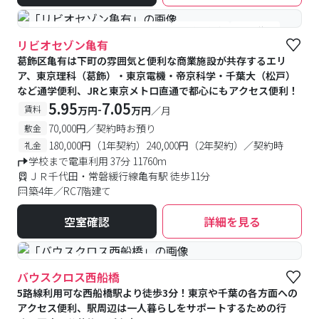
#食事付き
#女性専用フロアあり
#予約受付中
#空室待ち
リビオセゾン亀有
葛飾区亀有は下町の雰囲気と便利な商業施設が共存するエリ
ア、東京理科（葛飾）・東京電機・帝京科学・千葉大（松戸）
など通学便利、JRと東京メトロ直通で都心にもアクセス便利！
5.95
7.05
-
賃料
万円
万円
／月
70,000円／契約時お預り
敷金
180,000円（1年契約）240,000円（2年契約）／契約時
礼金
学校まで電車利用 37分 11760m
ＪＲ千代田・常磐緩行線亀有駅 徒歩11分
築4年／RC7階建て
空室確認
詳細を見る
#食事付き
#女性専用フロアあり
バウスクロス西船橋
5路線利用可な西船橋駅より徒歩3分！東京や千葉の各方面への
アクセス便利、駅周辺は一人暮らしをサポートするための行