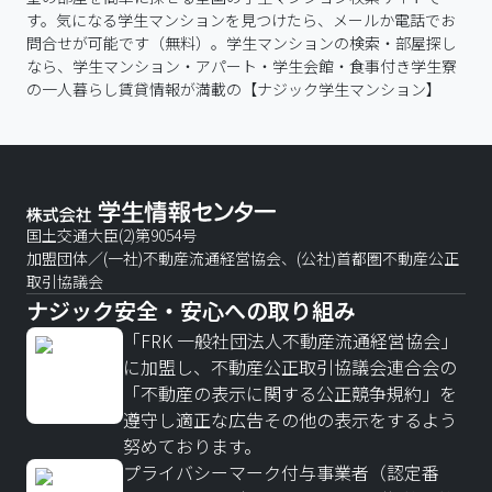
す。気になる学生マンションを見つけたら、メールか電話でお
問合せが可能です（無料）。学生マンションの検索・部屋探し
なら、学生マンション・アパート・学生会館・食事付き学生寮
の一人暮らし賃貸情報が満載の【ナジック学生マンション】
国土交通大臣(2)第9054号
加盟団体／(一社)不動産流通経営協会、(公社)首都圏不動産公正
取引協議会
ナジック安全・安心への取り組み
「FRK 一般社団法人不動産流通経営協会」
に加盟し、不動産公正取引協議会連合会の
「不動産の表示に関する公正競争規約」を
遵守し適正な広告その他の表示をするよう
努めております。
プライバシーマーク付与事業者（認定番