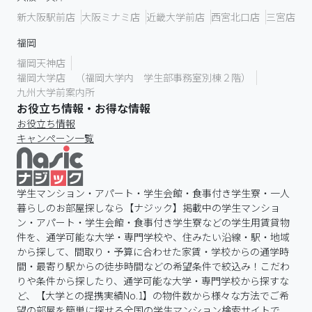
新大阪駅前店
大阪ミナミ店
近畿大学前店
西宮北口店
三宮店
福岡
福岡天神店
福岡大学店 （福岡大学内 学生部事務室別棟２階）
九州大学前案内所
お役立ち情報・お得な情報
お役立ち情報
キャンペーン一覧
学生マンション・アパート・学生会館・食事付き学生寮・一人
暮らしのお部屋探しなら【ナジック】掲載中の学生マンショ
ン・アパート・学生会館・食事付き学生寮などの学生用賃貸物
件を、通学可能な大学・専門学校や、住みたい沿線・駅・地域
から探して、間取り・予算に合わせた家賃・学校からの通学時
間・最寄り駅からの徒歩時間などの希望条件で絞込み！こだわ
りや条件から探したり、通学可能な大学・専門学校から探すな
ど、【大学との提携実績No.1】の物件数から様々な方法でご希
望の部屋を簡単に探せる全国の学生マンション検索サイトで