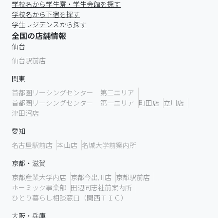
学校名から学生寮・学生会館を探す
学校名から下宿を探す
学生レジデンスから探す
全国の店舗情報
仙台
仙台駅前店
関東
首都圏リーシングセンター 第二エリア
首都圏リーシングセンター 第一エリア
町田店
立川店
津田沼店
愛知
名古屋駅前店
本山店
名城大学前案内所
京都・滋賀
京都産業大学内店
京都今出川店
京都駅前店
ホーミック事業部
田辺同志社前案内所
ひとり暮らし相談窓口（関西ＴＩＣ）
大阪・兵庫