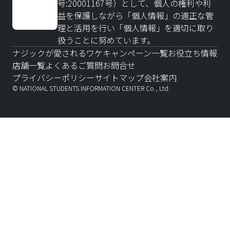
号:20001167号）として、個人の権利や利
益を保護しながら「個人情報」の適正な管
理と活用を行い「個人情報」を適切に取り
扱うことに努めています。
ナジックが愛されるワケ
キャンペーン一覧
お役立ち情報
店舗一覧
よくあるご質問
お問合せ
プライバシーポリシー
サイトマップ
会社案内
© NATIONAL STUDENTS INFORMATION CENTER Co., Ltd.