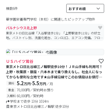
棟数6件
華学園栄養専門学校（本校）
に関連したピックアップ物件
パルナシウス北上野
東京メトロ日比谷線「入谷駅徒歩1分」「上野駅徒歩11分」の好立
地。バストイレ別、洗面化粧台、コンロ2口、エアコン完備。フロ
ントオートロック、管理人日勤、防犯カメラ、宅配BOX付きで安
心・快適です
#予約受付中
#空室待ち
ＵＳハイツ鴬谷
東京メトロ日比谷線三ノ輪駅徒歩10分！ＪＲ山手線も利用可！
上野・秋葉原・銀座・六本木まで乗り換えなし。社会人になっ
てからも便利な立地です★山手線沿線でこのお値段はお値打ち
です♪無料バイク置場あり！
5.2
5.5
-
賃料
万円
万円
／月
70,000円／契約時お預り
敷金
60,000円／契約時
入館料
学校まで徒歩 13分 1014m
東京メトロ日比谷線三ノ輪駅 徒歩10分