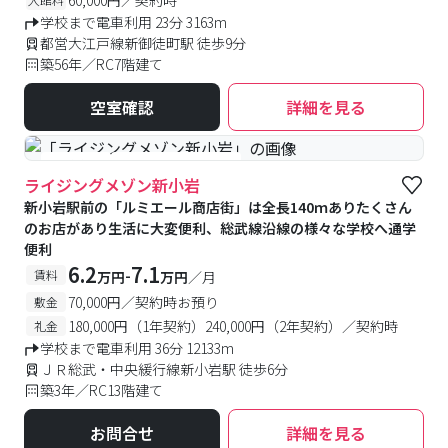
学校まで電車利用 23分 3163m
都営大江戸線新御徒町駅 徒歩9分
築56年／RC7階建て
空室確認
詳細を見る
#食事付き
#女性専用フロアあり
ライジングメゾン新小岩
新小岩駅前の「ルミエール商店街」は全長140ｍありたくさん
のお店があり生活に大変便利、総武線沿線の様々な学校へ通学
便利
6.2
7.1
-
賃料
万円
万円
／月
70,000円／契約時お預り
敷金
180,000円（1年契約）240,000円（2年契約）／契約時
礼金
学校まで電車利用 36分 12133m
ＪＲ総武・中央緩行線新小岩駅 徒歩6分
築3年／RC13階建て
お問合せ
詳細を見る