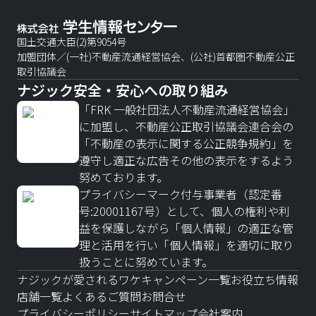
国土交通大臣(2)第9054号
加盟団体／(一社)不動産流通経営協会、(公社)首都圏不動産公正
取引協議会
ナジック安全・安心への取り組み
「FRK 一般社団法人不動産流通経営協会」
に加盟し、不動産公正取引協議会連合会の
「不動産の表示に関する公正競争規約」を
遵守し適正な広告その他の表示をするよう
努めております。
プライバシーマーク付与事業者（認定番
号:20001167号）として、個人の権利や利
益を保護しながら「個人情報」の適正な管
理と活用を行い「個人情報」を適切に取り
扱うことに努めています。
ナジックが愛されるワケ
キャンペーン一覧
お役立ち情報
店舗一覧
よくあるご質問
お問合せ
プライバシーポリシー
サイトマップ
会社案内