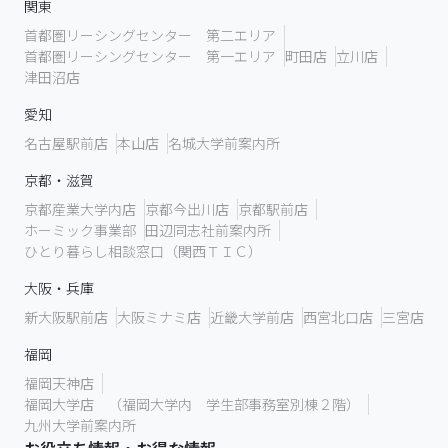
関東
首都圏リーシングセンター 第二エリア
首都圏リーシングセンター 第一エリア
町田店
立川店
津田沼店
愛知
名古屋駅前店
本山店
名城大学前案内所
京都・滋賀
京都産業大学内店
京都今出川店
京都駅前店
ホーミック事業部
田辺同志社前案内所
ひとり暮らし相談窓口（関西ＴＩＣ）
大阪・兵庫
新大阪駅前店
大阪ミナミ店
近畿大学前店
西宮北口店
三宮店
福岡
福岡天神店
福岡大学店 （福岡大学内 学生部事務室別棟２階）
九州大学前案内所