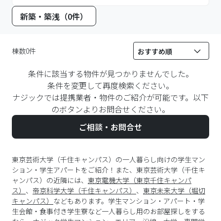
新築・築浅（0件）
棟数0件
条件に該当する物件が見つかりませんでした。
条件を変更して再度検索ください。
ナジックでは提携業者・物件のご紹介が可能です。以下
のボタンよりお問合せください。
ご相談・お問合せ
東京芸術大学（千住キャンパス）の一人暮らし向けの学生マン
ション・学生アパートをご紹介！また、東京芸術大学（千住キ
ャンパス）の近隣には、
東京電機大学（東京千住キャンパ
ス）
、
帝京科学大学（千住キャンパス）
、
東京未来大学（堀切
キャンパス）
などもあります。学生マンション・アパート・学
生会館・食事付き学生寮など一人暮らし用のお部屋探しをする