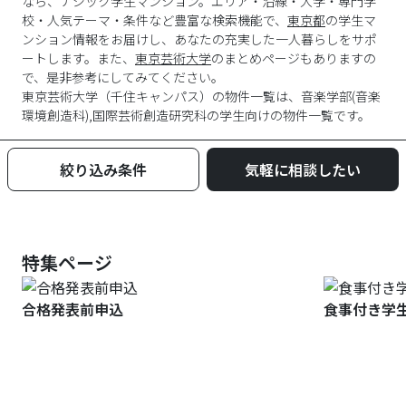
なら、ナジック学生マンション。エリア・沿線・大学・専門学
校・人気テーマ・条件など豊富な検索機能で、
東京都
の学生マ
ンション情報をお届けし、あなたの充実した一人暮らしをサポ
ートします。また、
東京芸術大学
のまとめページもありますの
で、是非参考にしてみてください。
東京芸術大学
（
千住キャンパス
）の物件一覧は、
音楽学部(音楽
環境創造科),国際芸術創造研究科
の学生向けの物件一覧です。
絞り込み条件
気軽に相談したい
特集ページ
合格発表前申込
食事付き学