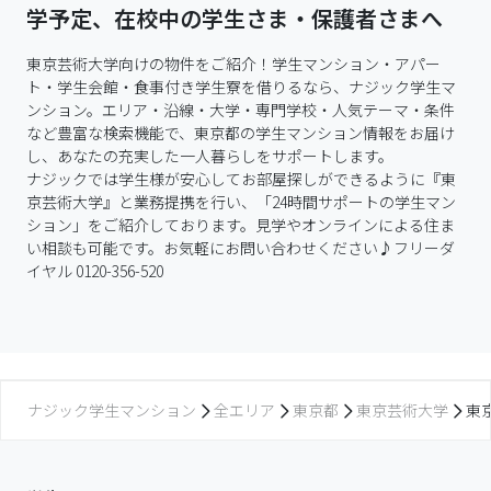
学予定、在校中の学生さま・保護者さまへ
東京芸術大学向けの物件をご紹介！学生マンション・アパー
ト・学生会館・食事付き学生寮を借りるなら、ナジック学生マ
ンション。エリア・沿線・大学・専門学校・人気テーマ・条件
など豊富な検索機能で、東京都の学生マンション情報をお届け
し、あなたの充実した一人暮らしをサポートします。

ナジックでは学生様が安心してお部屋探しができるように『東
京芸術大学』と業務提携を行い、「24時間サポートの学生マン
ション」をご紹介しております。見学やオンラインによる住ま
い相談も可能です。お気軽にお問い合わせください♪フリーダ
イヤル 0120-356-520
ナジック学生マンション
全エリア
東京都
東京芸術大学
東