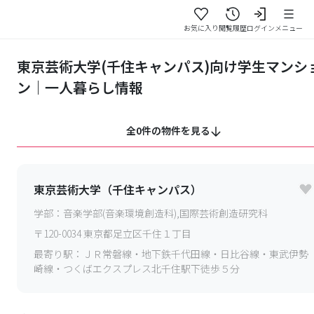
お気に入り
閲覧履歴
ログイン
メニュー
東京芸術大学(千住キャンパス)向け学生マンシ
ン｜一人暮らし情報
全0件の物件を見る
東京芸術大学（千住キャンパス）
学部：
音楽学部(音楽環境創造科),国際芸術創造研究科
〒
120-0034
東京都足立区千住１丁目
最寄り駅：
ＪＲ常磐線・地下鉄千代田線・日比谷線・東武伊勢
崎線・つくばエクスプレス北千住駅下徒歩５分