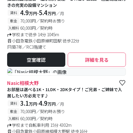
きの充実の設備マンション
4.9
5.4
-
賃料
万円
万円
／月
70,000円／契約時お預り
敷金
60,000円／契約時
入館料
学校まで徒歩 14分 1045m
小田急電鉄小田原線町田駅 徒歩22分
築7年／RC3階建て
空室確認
詳細を見る
#予約受付中
#空室待ち
Nasic相模大野
お部屋は選べる1K・1LDK・2DKタイプ！ご兄弟・ご姉妹で入
居したい方必見です♪
3.1
4.9
-
賃料
万円
万円
／月
70,000円／契約時お預り
敷金
60,000円／契約時
入館料
学校まで自転車利用 15分 4302m
小田急電鉄小田原線相模大野駅 徒歩16分