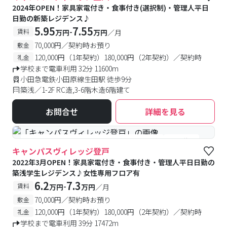
2024年OPEN！家具家電付き・食事付き(選択制)・管理人平日
日勤の新築レジデンス♪
5.95
7.55
-
賃料
万円
万円
／月
70,000円／契約時お預り
敷金
120,000円（1年契約）180,000円（2年契約）／契約時
礼金
学校まで電車利用 32分 11600m
小田急電鉄小田原線生田駅 徒歩9分
築浅／1-2F RC造,3-6階木造6階建て
お問合せ
詳細を見る
#食事付き
#女性専用フロアあり
#予約受付中
#空室待ち
キャンパスヴィレッジ登戸
2022年3月OPEN！家具家電付き・食事付き・管理人平日日勤の
築浅学生レジデンス♪女性専用フロア有
6.2
7.3
-
賃料
万円
万円
／月
70,000円／契約時お預り
敷金
120,000円（1年契約）180,000円（2年契約）／契約時
礼金
学校まで電車利用 39分 17472m