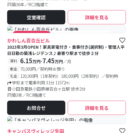
築36年／RC3階建て
空室確認
詳細を見る
#食事付き
#女性専用フロアあり
#キャンペーン実施中
かわしん百合丘ビル
2023年3月OPEN！家具家電付き・食事付き(選択制)・管理人平
日日勤の築浅レジデンス♪最寄り駅まで徒歩２分
6.15
7.45
-
賃料
万円
万円
／月
70,000円／契約時お預り
敷金
120,000円（1年契約）180,000円（2年契約）／契約時
礼金
学校まで電車利用 31分 11572m
小田急電鉄小田原線百合ヶ丘駅 徒歩2分
築3年／RC9階建て
お問合せ
詳細を見る
#築浅
#食事付き
#女性専用フロアあり
キャンパスヴィレッジ生田