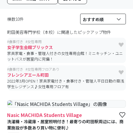
棟数10件
町田美容専門学校（本校）
に関連したピックアップ物件
#
食事付き
#
女性専用
女子学生会館ブリックス
家具家電・食事・管理人付きの女性専用会館！ミニキッチン・ユニ
ットバスが居室内に完備！
#
食事付き
#
女性専用フロアあり
フレンシアエール町田
2022年3月OPEN！家具家電付き・食事付き・管理人平日日勤の築浅
学生レジデンス♪女性専用フロア有
Nasic MACHIDA Students Village
洗濯機・冷蔵庫・居室照明付き！最寄りの町田駅周辺には、商
業施設が多数あり買い物に便利♪