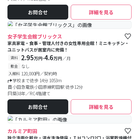
お問合せ
詳細を見る
#食事付き
#女性専用
女子学生会館ブリックス
家具家電・食事・管理人付きの女性専用会館！ミニキッチン・
ユニットバスが居室内に完備！
2.95
4.6
-
賃料
万円
万円
／月
なし
敷金
120,000円／契約時
入館料
学校まで徒歩 14分 1053m
小田急電鉄小田原線町田駅 徒歩12分
築38年／RC4階建て
お問合せ
詳細を見る
#予約受付中
#空室待ち
カルミア町田
独立洗面化粧台・温水洗浄便座・ＩＨコンロ2口・浴室乾燥機付