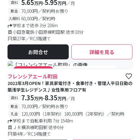
5.65
5.95
-
賃料
万円
万円
／月
70,000円／契約時お預り
敷金
60,000円／契約時
入館料
学校まで徒歩 3分 236m
小田急電鉄小田原線町田駅 徒歩10分
築27年／RC3階建て
お問合せ
詳細を見る
#食事付き
#女性専用フロアあり
#キャンペーン実施中
フレンシアエール町田
2022年3月OPEN！家具家電付き・食事付き・管理人平日日勤の
築浅学生レジデンス♪女性専用フロア有
7.35
8.35
-
賃料
万円
万円
／月
70,000円／契約時お預り
敷金
120,000円（1年契約）180,000円（2年契約）／契約時
礼金
学校まで自転車利用 7分 1548m
ＪＲ横浜線町田駅 徒歩6分
築4年／RC14階建て