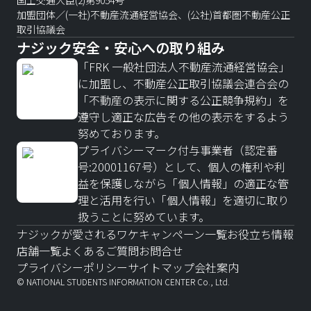
国土交通大臣(2)第9054号
加盟団体／(一社)不動産流通経営協会、(公社)首都圏不動産公正
取引協議会
ナジック安全・安心への取り組み
「FRK 一般社団法人不動産流通経営協会」
に加盟し、不動産公正取引協議会連合会の
「不動産の表示に関する公正競争規約」を
遵守し適正な広告その他の表示をするよう
努めております。
プライバシーマーク付与事業者（認定番
号:20001167号）として、個人の権利や利
益を保護しながら「個人情報」の適正な管
理と活用を行い「個人情報」を適切に取り
扱うことに努めています。
ナジックが愛されるワケ
キャンペーン一覧
お役立ち情報
店舗一覧
よくあるご質問
お問合せ
プライバシーポリシー
サイトマップ
会社案内
© NATIONAL STUDENTS INFORMATION CENTER Co., Ltd.