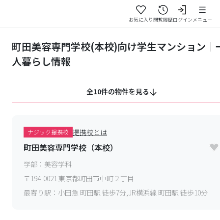
お気に入り
閲覧履歴
ログイン
メニュー
町田美容専門学校(本校)向け学生マンション｜
人暮らし情報
全10件の物件を見る
提携校とは
ナジック提携校
町田美容専門学校（本校）
学部：
美容学科
〒
194-0021
東京都町田市中町２丁目
最寄り駅：
小田急 町田駅 徒歩7分,JR横浜線 町田駅 徒歩10分