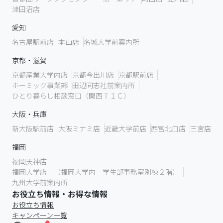
津田沼店
愛知
名古屋駅前店
本山店
名城大学前案内所
京都・滋賀
京都産業大学内店
京都今出川店
京都駅前店
ホーミック事業部
田辺同志社前案内所
ひとり暮らし相談窓口（関西ＴＩＣ）
大阪・兵庫
新大阪駅前店
大阪ミナミ店
近畿大学前店
西宮北口店
三宮店
福岡
福岡天神店
福岡大学店 （福岡大学内 学生部事務室別棟２階）
九州大学前案内所
お役立ち情報・お得な情報
お役立ち情報
キャンペーン一覧