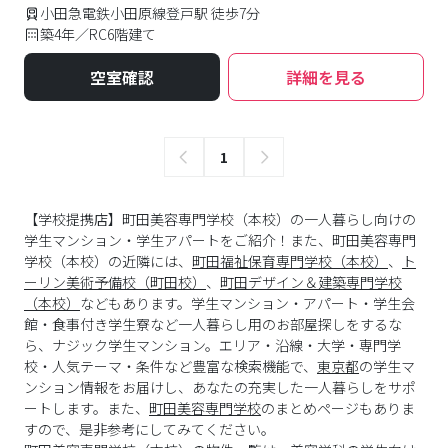
小田急電鉄小田原線登戸駅 徒歩7分
築4年／RC6階建て
空室確認
詳細を見る
1
【学校提携店】町田美容専門学校（本校）の一人暮らし向けの
学生マンション・学生アパートをご紹介！また、町田美容専門
学校（本校）の近隣には、
町田福祉保育専門学校（本校）
、
ト
ーリン美術予備校（町田校）
、
町田デザイン＆建築専門学校
（本校）
などもあります。学生マンション・アパート・学生会
館・食事付き学生寮など一人暮らし用のお部屋探しをするな
ら、ナジック学生マンション。エリア・沿線・大学・専門学
校・人気テーマ・条件など豊富な検索機能で、
東京都
の学生マ
ンション情報をお届けし、あなたの充実した一人暮らしをサポ
ートします。また、
町田美容専門学校
のまとめページもありま
すので、是非参考にしてみてください。