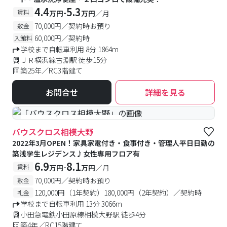
4.4
5.3
-
賃料
万円
万円
／月
70,000円／契約時お預り
敷金
60,000円／契約時
入館料
学校まで自転車利用 8分 1864m
ＪＲ横浜線古淵駅 徒歩15分
築25年／RC3階建て
お問合せ
詳細を見る
#食事付き
#女性専用フロアあり
バウスクロス相模大野
2022年3月OPEN！家具家電付き・食事付き・管理人平日日勤の
築浅学生レジデンス♪女性専用フロア有
6.9
8.1
-
賃料
万円
万円
／月
70,000円／契約時お預り
敷金
120,000円（1年契約）180,000円（2年契約）／契約時
礼金
学校まで自転車利用 13分 3066m
小田急電鉄小田原線相模大野駅 徒歩4分
築4年／RC15階建て