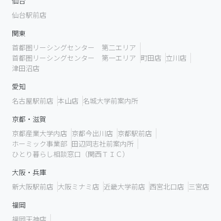
仙台
仙台駅前店
関東
首都圏リーシングセンター 第二エリア
首都圏リーシングセンター 第一エリア
町田店
立川店
津田沼店
愛知
名古屋駅前店
本山店
名城大学前案内所
京都・滋賀
京都産業大学内店
京都今出川店
京都駅前店
ホーミック事業部
田辺同志社前案内所
ひとり暮らし相談窓口（関西ＴＩＣ）
大阪・兵庫
新大阪駅前店
大阪ミナミ店
近畿大学前店
西宮北口店
三宮店
福岡
福岡天神店