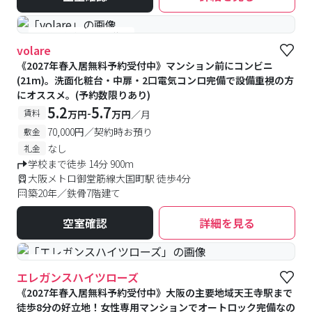
#予約受付中
#空室待ち
volare
《2027年春入居無料予約受付中》マンション前にコンビニ
(21m)。洗面化粧台・中扉・2口電気コンロ完備で設備重視の方
にオススメ。(予約数限りあり)
5.2
5.7
-
賃料
万円
万円
／月
70,000円／契約時お預り
敷金
なし
礼金
学校まで徒歩 14分 900m
大阪メトロ御堂筋線大国町駅 徒歩4分
築20年／鉄骨7階建て
空室確認
詳細を見る
#女性専用
エレガンスハイツローズ
《2027年春入居無料予約受付中》大阪の主要地域天王寺駅まで
徒歩8分の好立地！女性専用マンションでオートロック完備なの