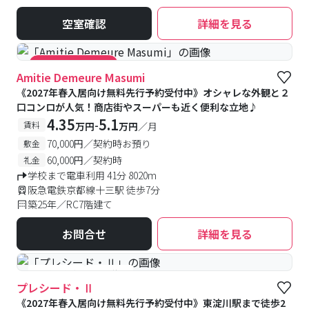
空室確認
詳細を見る
#キャンペーン実施中
Amitie Demeure Masumi
《2027年春入居向け無料先行予約受付中》オシャレな外観と２
口コンロが人気！商店街やスーパーも近く便利な立地♪
4.35
5.1
-
賃料
万円
万円
／月
70,000円／契約時お預り
敷金
60,000円／契約時
礼金
学校まで電車利用 41分 8020m
阪急電鉄京都線十三駅 徒歩7分
築25年／RC7階建て
お問合せ
詳細を見る
#予約受付中
#空室待ち
プレシード・Ⅱ
《2027年春入居向け無料先行予約受付中》東淀川駅まで徒歩2