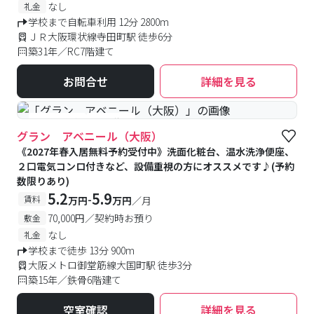
なし
礼金
学校まで自転車利用 12分 2800m
ＪＲ大阪環状線寺田町駅 徒歩6分
築31年／RC7階建て
お問合せ
詳細を見る
#予約受付中
#空室待ち
グラン アベニール（大阪）
《2027年春入居無料予約受付中》洗面化粧台、温水洗浄便座、
２口電気コンロ付きなど、設備重視の方にオススメです♪(予約
数限りあり)
5.2
5.9
-
賃料
万円
万円
／月
70,000円／契約時お預り
敷金
なし
礼金
学校まで徒歩 13分 900m
大阪メトロ御堂筋線大国町駅 徒歩3分
築15年／鉄骨6階建て
空室確認
詳細を見る