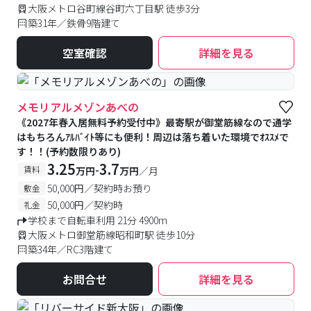
大阪メトロ谷町線谷町六丁目駅 徒歩3分
築31年／鉄骨9階建て
空室確認
詳細を見る
メモリアルメゾンあべの
《2027年春入居無料予約受付中》最寄駅が御堂筋線なので通学
はもちろんｱﾙﾊﾞｲﾄ等にも便利！周辺は落ち着いた環境でｵｽｽﾒで
す！！(予約数限りあり)
3.25
3.7
-
賃料
万円
万円
／月
50,000円／契約時お預り
敷金
50,000円／契約時
礼金
学校まで自転車利用 21分 4900m
大阪メトロ御堂筋線昭和町駅 徒歩10分
築34年／RC3階建て
お問合せ
詳細を見る