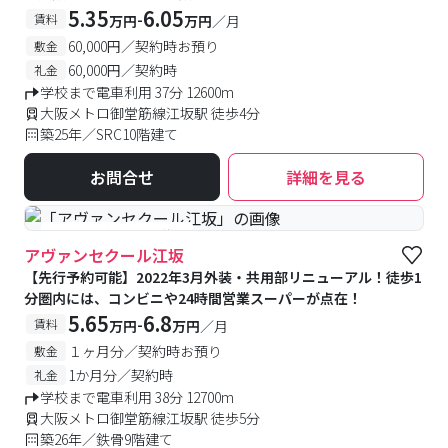
5.35
6.05
-
賃料
万円
万円
／月
60,000円／契約時お預り
敷金
60,000円／契約時
礼金
学校まで電車利用 37分 12600m
大阪メトロ御堂筋線江坂駅 徒歩4分
築25年／SRC10階建て
お問合せ
詳細を見る
#予約受付中
#空室待ち
アヴァンセクール江坂
【先行予約可能】2022年3月外装・共用部リニューアル！徒歩1
分圏内には、コンビニや24時間営業スーパーが点在！
5.65
6.8
-
賃料
万円
万円
／月
１ヶ月分／契約時お預り
敷金
1か月分／契約時
礼金
学校まで電車利用 38分 12700m
大阪メトロ御堂筋線江坂駅 徒歩5分
築26年／鉄骨9階建て