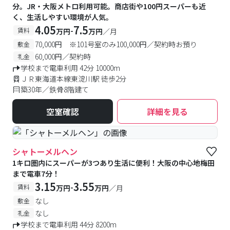
分。JR・大阪メトロ利用可能。商店街や100円スーパーも近
く、生活しやすい環境が人気。
4.05
7.5
-
賃料
万円
万円
／月
70,000円 ※101号室のみ100,000円／契約時お預り
敷金
60,000円／契約時
礼金
学校まで電車利用 42分 10000m
ＪＲ東海道本線東淀川駅 徒歩2分
築30年／鉄骨8階建て
空室確認
詳細を見る
シャトーメルヘン
1キロ圏内にスーパーが3つあり生活に便利！大阪の中心地梅田
まで電車7分！
3.15
3.55
-
賃料
万円
万円
／月
なし
敷金
なし
礼金
学校まで電車利用 44分 8200m