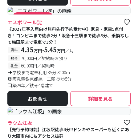
#キャンペーン実施中
エスポワール淀
《2027年春入居向け無料先行予約受付中》家具・家電5点付
き！コンビニまで徒歩2分！阪急十三駅まで徒歩5分、乗換なし
で梅田駅まで電車で3分！
4.35
5.45
-
賃料
万円
万円
／月
70,000円／契約時お預り
敷金
60,000円／契約時
礼金
学校まで電車利用 35分 8100m
阪急電鉄京都線十三駅 徒歩5分
築29年／鉄骨4階建て
お問合せ
詳細を見る
ラウム江坂
【先行予約可能】江坂駅徒歩4分‼ドンキやスーパーも近くにあ
り大阪市内にもアクセス抜群