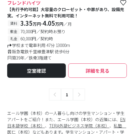
フレンドハイツ
【先行予約可能】大容量のクローゼット・中扉があり、設備充
実。インターネット無料で利用可能！
3.35
4.05
-
賃料
万円
万円
／月
70,000円／契約時お預り
敷金
60,000円／契約時
礼金
学校まで電車利用 47分 13000m
阪急電鉄千里線豊津駅 徒歩6分
築39年／鉄骨3階建て
空室確認
詳細を見る
1
エール学園（本校）の一人暮らし向けの学生マンション・学生
アパートをご紹介！また、エール学園（本校）の近隣には、
EN
日本語学校（本校）
、
TERA外語ビジネス学院（本校）
、
私塾
医仁（本校）
などもあります。学生マンション・アパート・学