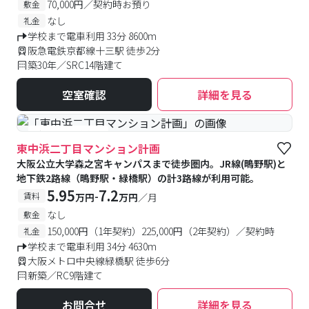
70,000円／契約時お預り
敷金
なし
礼金
学校まで電車利用 33分 8600m
阪急電鉄京都線十三駅 徒歩2分
築30年／SRC14階建て
空室確認
詳細を見る
#新築
#食事付き
東中浜二丁目マンション計画
大阪公立大学森之宮キャンパスまで徒歩圏内。JR線(鴫野駅)と
地下鉄2路線（鴫野駅・緑橋駅）の計3路線が利用可能。
5.95
7.2
-
賃料
万円
万円
／月
なし
敷金
150,000円（1年契約）225,000円（2年契約）／契約時
礼金
学校まで電車利用 34分 4630m
大阪メトロ中央線緑橋駅 徒歩6分
新築／RC9階建て
お問合せ
詳細を見る