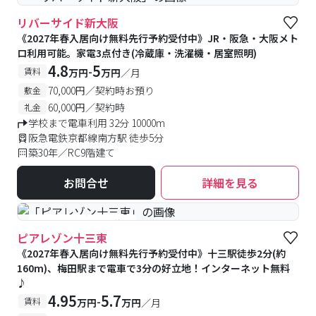
リバーサイド新大阪
《2027年春入居向け無料先行予約受付中》JR・阪急・大阪メト
ロ利用可能。家電3点付き(冷蔵庫・洗濯機・居室照明)
4.8
5
-
賃料
万円
万円
／月
70,000円／契約時お預り
敷金
60,000円／契約時
礼金
学校まで電車利用 32分 10000m
阪急電鉄京都線南方駅 徒歩5分
築30年／RC9階建て
お問合せ
詳細を見る
#予約受付中
#空室待ち
ピアレゾン十三東
《2027年春入居向け無料先行予約受付中》十三駅徒歩2分(約
160m)、梅田駅まで電車で3分の好立地！インターネット無料
♪
4.95
5.7
-
賃料
万円
万円
／月