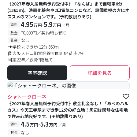
《2027年春入居無料予約受付中》『なんば』まで自転車6分
(1365m)。洗面化粧台や2口電気コンロなど、設備重視の方にオ
ススメのマンションです。(予約数限りあり)
4.95
5.9
-
賃料
万円
万円
／月
70,000円／契約時お預り
敷金
なし
礼金
学校まで徒歩 12分 850m
大阪メトロ御堂筋線大国町駅 徒歩2分
築22年／鉄骨7階建て
空室確認
詳細を見る
シャトークローネ
《2027年春入居無料予約受付中》敷金礼金なし！「あべのハル
カス」や天王寺駅まで徒歩12分の好立地！周辺は閑静な住宅地
で住み心地良好です。(予約数限りあり)
4.5
5.3
-
賃料
万円
万円
／月
なし
敷金