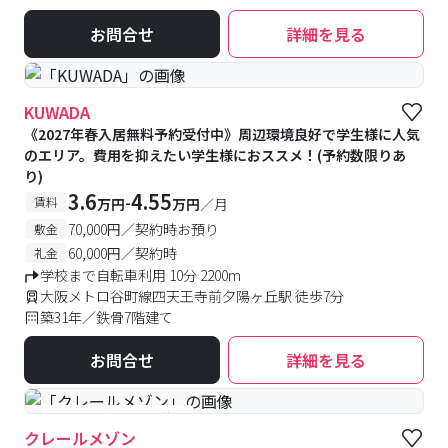
お問合せ
詳細を見る
KUWADA
《2027年春入居無料予約受付中》周辺環境良好で学生様に人気
のエリア。費用を抑えたい学生様におススメ！(予約数限りあ
り)
3.6
4.55
-
賃料
万円
万円
／月
70,000円／契約時お預り
敷金
60,000円／契約時
礼金
学校まで自転車利用 10分 2200m
大阪メトロ谷町線四天王寺前夕陽ヶ丘駅 徒歩7分
築31年／鉄骨7階建て
お問合せ
詳細を見る
#予約受付中
#空室待ち
クレールメゾン