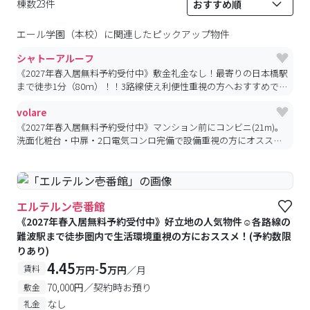
棟数23件
エール学園（本校）
に関連したピックアップ物件
シャトーアルーフ
《2027年春入居無料予約受付中》敷金礼金なし！最寄りの日本橋駅
まで徒歩1分（80ｍ）！！3路線使え利便性重視の方へおすすめです
♪(予約数限りあり)
volare
《2027年春入居無料予約受付中》マンション前にコンビニ(21m)。
洗面化粧台・中扉・2口電気コンロ完備で設備重視の方にオスス
メ。(予約数限りあり)
エルテルン壱番館
《2027年春入居無料予約受付中》好立地の人気物件☺各路線の
難波駅まで徒歩圏内で生活環境重視の方におススメ！(予約数限
りあり)
4.45
5
-
賃料
万円
万円
／月
70,000円／契約時お預り
敷金
なし
礼金