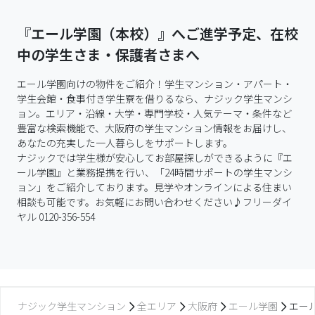
『エール学園（本校）』へご進学予定、在校
中の学生さま・保護者さまへ
エール学園向けの物件をご紹介！学生マンション・アパート・
学生会館・食事付き学生寮を借りるなら、ナジック学生マンシ
ョン。エリア・沿線・大学・専門学校・人気テーマ・条件など
豊富な検索機能で、大阪府の学生マンション情報をお届けし、
あなたの充実した一人暮らしをサポートします。

ナジックでは学生様が安心してお部屋探しができるように『エ
ール学園』と業務提携を行い、「24時間サポートの学生マンシ
ョン」をご紹介しております。見学やオンラインによる住まい
相談も可能です。お気軽にお問い合わせください♪フリーダイ
ヤル 0120-356-554
ナジック学生マンション
全エリア
大阪府
エール学園
エー