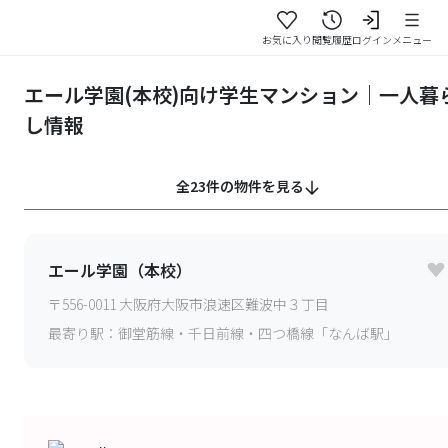
お気に入り
閲覧履歴
ログイン
メニュー
エール学園(本校)向け学生マンション｜一人暮
し情報
全23件の物件を見る
エール学園（本校）
〒
556-0011
大阪府大阪市浪速区難波中３丁目
最寄り駅：
御堂筋線・千日前線・四つ橋線「なんば駅」