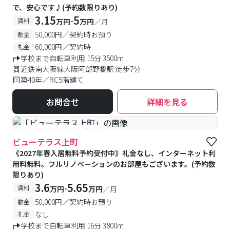
で、安心です♪(予約数限りあり)
3.15
5
-
賃料
万円
万円
／月
50,000円／契約時お預り
敷金
60,000円／契約時
礼金
学校まで自転車利用 15分 3500m
近鉄南大阪線大阪阿部野橋駅 徒歩7分
築40年／RC5階建て
お問合せ
詳細を見る
#予約受付中
#空室待ち
ビューテラス上町
《2027年春入居無料予約受付中》礼金なし、インターネット利
用料無料。フルリノベーションのお部屋もございます。(予約数
限りあり)
3.6
5.65
-
賃料
万円
万円
／月
50,000円／契約時お預り
敷金
なし
礼金
学校まで自転車利用 16分 3800m