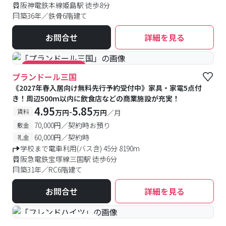
阪神電鉄本線姫島駅 徒歩8分
築36年／鉄骨6階建て
お問合せ
詳細を見る
#キャンペーン実施中
プランドール三国
《2027年春入居向け無料先行予約受付中》家具・家電5点付
き！周辺500m以内に飲食店などの商業施設が充実！
4.95
5.85
-
賃料
万円
万円
／月
70,000円／契約時お預り
敷金
60,000円／契約時
礼金
学校まで電車利用(バス含) 45分 8190m
阪急電鉄宝塚線三国駅 徒歩6分
築31年／RC6階建て
お問合せ
詳細を見る
#予約受付中
#空室待ち