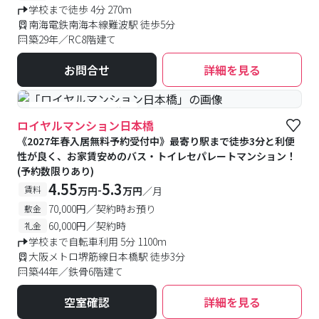
学校まで徒歩 4分 270m
南海電鉄南海本線難波駅 徒歩5分
築29年／RC8階建て
お問合せ
詳細を見る
#予約受付中
#空室待ち
ロイヤルマンション日本橋
《2027年春入居無料予約受付中》最寄り駅まで徒歩3分と利便
性が良く、お家賃安めのバス・トイレセパレートマンション！
(予約数限りあり)
4.55
5.3
-
賃料
万円
万円
／月
70,000円／契約時お預り
敷金
60,000円／契約時
礼金
学校まで自転車利用 5分 1100m
大阪メトロ堺筋線日本橋駅 徒歩3分
築44年／鉄骨6階建て
空室確認
詳細を見る