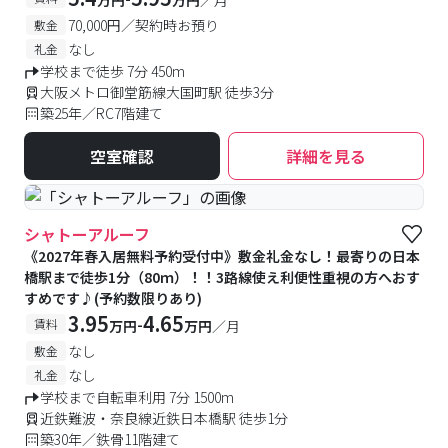
万円
万円
／月
70,000円／契約時お預り
敷金
なし
礼金
学校まで徒歩 7分 450m
大阪メトロ御堂筋線大国町駅 徒歩3分
築25年／RC7階建て
空室確認
詳細を見る
シャトーアルーフ
《2027年春入居無料予約受付中》敷金礼金なし！最寄りの日本
橋駅まで徒歩1分（80ｍ）！！3路線使え利便性重視の方へおす
すめです♪(予約数限りあり)
3.95
4.65
-
賃料
万円
万円
／月
なし
敷金
なし
礼金
学校まで自転車利用 7分 1500m
近鉄難波・奈良線近鉄日本橋駅 徒歩1分
築30年／鉄骨11階建て