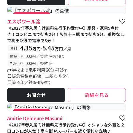
#キャンペーン実施中
エスポワール淀
《2027年春入居向け無料先行予約受付中》家具・家電5点付
き！コンビニまで徒歩2分！阪急十三駅まで徒歩5分、乗換なし
で梅田駅まで電車で3分！
4.35
5.45
-
賃料
万円
万円
／月
70,000円／契約時お預り
敷金
60,000円／契約時
礼金
学校まで電車利用 20分 4725m
阪急電鉄京都線十三駅 徒歩5分
築29年／鉄骨4階建て
お問合せ
詳細を見る
#キャンペーン実施中
Amitie Demeure Masumi
《2027年春入居向け無料先行予約受付中》オシャレな外観と２
口コンロが人気！商店街やスーパーも近く便利な立地♪