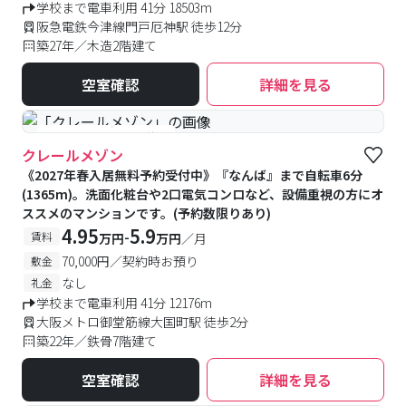
学校まで電車利用 41分 18503m
阪急電鉄今津線門戸厄神駅 徒歩12分
築27年／木造2階建て
空室確認
詳細を見る
#予約受付中
#空室待ち
クレールメゾン
《2027年春入居無料予約受付中》『なんば』まで自転車6分
(1365m)。洗面化粧台や2口電気コンロなど、設備重視の方にオ
ススメのマンションです。(予約数限りあり)
4.95
5.9
-
賃料
万円
万円
／月
70,000円／契約時お預り
敷金
なし
礼金
学校まで電車利用 41分 12176m
大阪メトロ御堂筋線大国町駅 徒歩2分
築22年／鉄骨7階建て
空室確認
詳細を見る