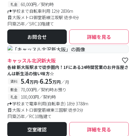
60,000円／契約時
礼金
学校まで自転車利用 12分 2836m
大阪メトロ御堂筋線江坂駅 徒歩4分
築25年／SRC10階建て
お問合せ
詳細を見る
#予約受付中
#空室待ち
キャッスル北沢新大阪
各線 新大阪駅まで徒歩圏内！1Fにある24時間営業のお弁当屋さ
んは新生活の強い味方☆
5.4
6.25
-
賃料
万円
万円
／月
70,000円／契約時お預り
敷金
100,000円／契約時
礼金
学校まで電車利用(自転車含) 18分 3788m
大阪メトロ御堂筋線東三国駅 徒歩3分
築25年／RC10階建て
空室確認
詳細を見る