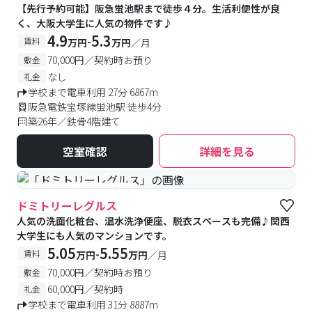
【先行予約可能】阪急蛍池駅まで徒歩４分。生活利便性が良
く、大阪大学生に人気の物件です♪
4.9
5.3
-
賃料
万円
万円
／月
70,000円／契約時お預り
敷金
なし
礼金
学校まで電車利用 27分 6867m
阪急電鉄宝塚線蛍池駅 徒歩4分
築26年／鉄骨4階建て
空室確認
詳細を見る
#予約受付中
#空室待ち
ドミトリーレグルス
人気の洗面化粧台、温水洗浄便座、脱衣スペースも完備♪関西
大学生にも人気のマンションです。
5.05
5.55
-
賃料
万円
万円
／月
70,000円／契約時お預り
敷金
60,000円／契約時
礼金
学校まで電車利用 31分 8887m