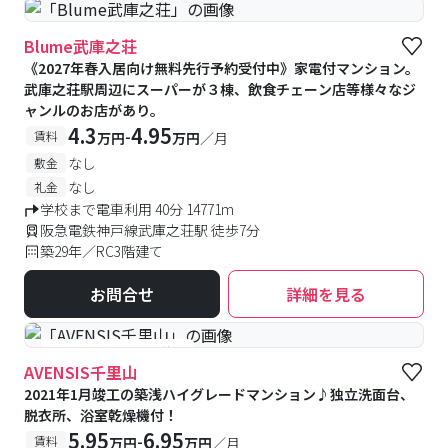
Blume武庫之荘
《2027年春入居向け無料先行予約受付中》家電付マンション。
武庫之荘駅周辺にスーパーが３棟、飲食チェーン店等様々なジ
ャンルのお店があり。
4.3
4.95
-
賃料
万円
万円
／月
なし
敷金
なし
礼金
学校まで電車利用 40分 14771m
阪急電鉄神戸線武庫之荘駅 徒歩7分
築29年／RC3階建て
お問合せ
詳細を見る
#予約受付中
#空室待ち
AVENSIS千里山
2021年1月竣工の築浅ハイグレードマンション♪独立洗面台、
脱衣所、浴室乾燥機付！
5.95
6.95
-
賃料
万円
万円
／月