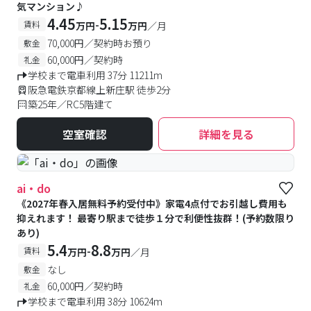
気マンション♪
4.45
5.15
-
賃料
万円
万円
／月
70,000円／契約時お預り
敷金
60,000円／契約時
礼金
学校まで電車利用 37分 11211m
阪急電鉄京都線上新庄駅 徒歩2分
築25年／RC5階建て
空室確認
詳細を見る
ai・do
《2027年春入居無料予約受付中》家電4点付でお引越し費用も
抑えれます！ 最寄り駅まで徒歩１分で利便性抜群！(予約数限り
あり)
5.4
8.8
-
賃料
万円
万円
／月
なし
敷金
60,000円／契約時
礼金
学校まで電車利用 38分 10624m