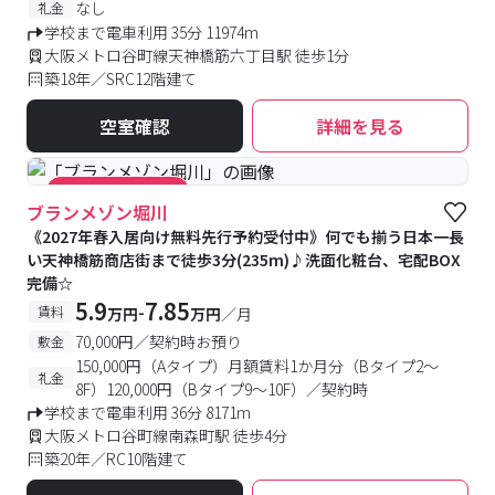
なし
礼金
学校まで電車利用 35分 11974m
大阪メトロ谷町線天神橋筋六丁目駅 徒歩1分
築18年／SRC12階建て
空室確認
詳細を見る
#キャンペーン実施中
ブランメゾン堀川
《2027年春入居向け無料先行予約受付中》何でも揃う日本一長
い天神橋筋商店街まで徒歩3分(235m)♪洗面化粧台、宅配BOX
完備☆
5.9
7.85
-
賃料
万円
万円
／月
70,000円／契約時お預り
敷金
150,000円（Aタイプ）月額賃料1か月分（Bタイプ2～
礼金
8F）120,000円（Bタイプ9～10F）／契約時
学校まで電車利用 36分 8171m
大阪メトロ谷町線南森町駅 徒歩4分
築20年／RC10階建て