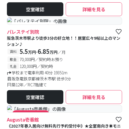
空室確認
詳細を見る
#予約受付中
#空室待ち
パレステイ別院
阪急茨木市駅より徒歩3分の好立地！！居室広々9帖以上のマン
ション♪
5.5
6.85
-
賃料
万円
万円
／月
70,000円／契約時お預り
敷金
120,000円／契約時
礼金
学校まで電車利用 40分 19351m
阪急電鉄京都線茨木市駅 徒歩3分
築12年／RC7階建て
空室確認
詳細を見る
#キャンペーン実施中
Augusta壱番館
《2027年春入居向け無料先行予約受付中》★全室南向き☀モニ