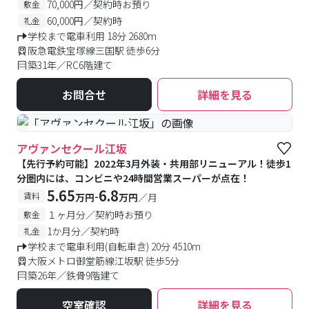
70,000円／契約時お預り
敷金
60,000円／契約時
礼金
学校まで電車利用 18分 2680m
阪急電鉄宝塚線三国駅 徒歩6分
築31年／RC6階建て
お問合せ
詳細を見る
#予約受付中
#空室待ち
アヴァンセクール江坂
【先行予約可能】2022年3月外装・共用部リニューアル！徒歩1
分圏内には、コンビニや24時間営業スーパーが点在！
5.65
6.8
-
賃料
万円
万円
／月
１ヶ月分／契約時お預り
敷金
1か月分／契約時
礼金
学校まで電車利用(自転車含) 20分 4510m
大阪メトロ御堂筋線江坂駅 徒歩5分
築26年／鉄骨9階建て
空室確認
詳細を見る