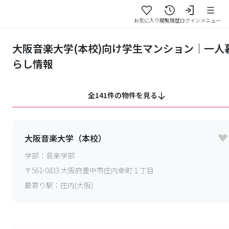
お気に入り
閲覧履歴
ログイン
メニュー
大阪音楽大学(本校)向け学生マンション｜一人
らし情報
全141件の物件を見る
大阪音楽大学（本校）
学部：
音楽学部
〒
561-0833
大阪府豊中市庄内幸町１丁目
最寄り駅：
庄内(大阪)