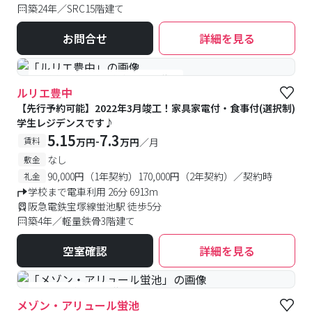
築24年／SRC15階建て
お問合せ
詳細を見る
#食事付き
#予約受付中
#空室待ち
ルリエ豊中
【先行予約可能】2022年3月竣工！家具家電付・食事付(選択制)
学生レジデンスです♪
5.15
7.3
-
賃料
万円
万円
／月
なし
敷金
90,000円（1年契約）170,000円（2年契約）／契約時
礼金
学校まで電車利用 26分 6913m
阪急電鉄宝塚線蛍池駅 徒歩5分
築4年／軽量鉄骨3階建て
空室確認
詳細を見る
#予約受付中
#空室待ち
メゾン・アリュール蛍池