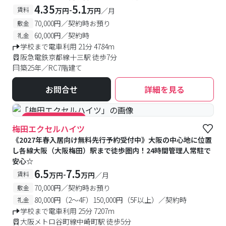
4.35
5.1
-
賃料
万円
万円
／月
70,000円／契約時お預り
敷金
60,000円／契約時
礼金
学校まで電車利用 21分 4784m
阪急電鉄京都線十三駅 徒歩7分
築25年／RC7階建て
お問合せ
詳細を見る
#キャンペーン実施中
梅田エクセルハイツ
《2027年春入居向け無料先行予約受付中》大阪の中心地に位置
し各線大阪（大阪梅田）駅まで徒歩圏内！24時間管理人常駐で
安心☆
6.5
7.5
-
賃料
万円
万円
／月
70,000円／契約時お預り
敷金
80,000円（2～4F）150,000円（5F以上）／契約時
礼金
学校まで電車利用 25分 7207m
大阪メトロ谷町線中崎町駅 徒歩5分