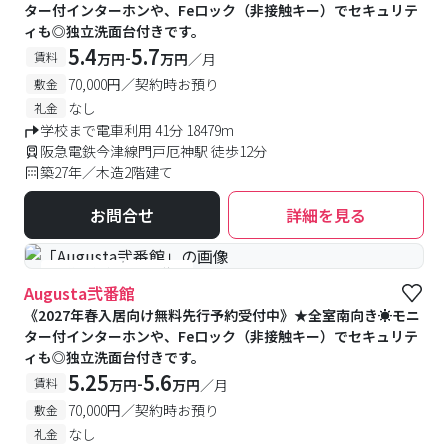
ター付インターホンや、Feロック（非接触キー）でセキュリテ
ィも◎独立洗面台付きです。
5.4
5.7
-
賃料
万円
万円
／月
70,000円／契約時お預り
敷金
なし
礼金
学校まで電車利用 41分 18479m
阪急電鉄今津線門戸厄神駅 徒歩12分
築27年／木造2階建て
お問合せ
詳細を見る
#予約受付中
#空室待ち
Augusta弐番館
《2027年春入居向け無料先行予約受付中》★全室南向き☀モニ
ター付インターホンや、Feロック（非接触キー）でセキュリテ
ィも◎独立洗面台付きです。
5.25
5.6
-
賃料
万円
万円
／月
70,000円／契約時お預り
敷金
なし
礼金