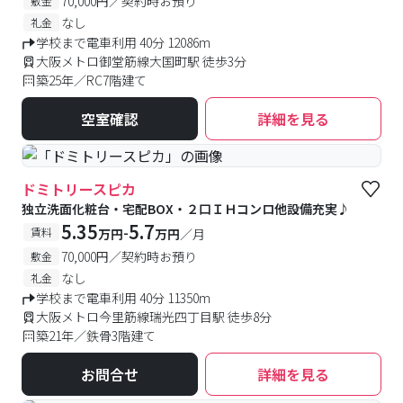
70,000円／契約時お預り
敷金
なし
礼金
学校まで電車利用 40分 12086m
大阪メトロ御堂筋線大国町駅 徒歩3分
築25年／RC7階建て
空室確認
詳細を見る
ドミトリースピカ
独立洗面化粧台・宅配BOX・２口ＩＨコンロ他設備充実♪
5.35
5.7
-
賃料
万円
万円
／月
70,000円／契約時お預り
敷金
なし
礼金
学校まで電車利用 40分 11350m
大阪メトロ今里筋線瑞光四丁目駅 徒歩8分
築21年／鉄骨3階建て
お問合せ
詳細を見る