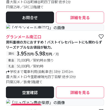
大阪メトロ谷町線谷町四丁目駅 徒歩1分
築25年／SRC13階建て
お問合せ
詳細を見る
#予約受付中
#空室待ち
グランメール南江口
賃料重視の方におすすめ！バストイレセパレートにも関わらず
リーズナブルなお値段が魅力。
3.95
5.98
-
賃料
万円
万円
／月
70,000円／契約時お預り
敷金
50,000円／契約時
礼金
学校まで電車利用(自転車含) 38分 13451m
大阪メトロ今里筋線瑞光四丁目駅 徒歩10分
築32年／鉄骨5階建て
空室確認
詳細を見る
#キャンペーン実施中