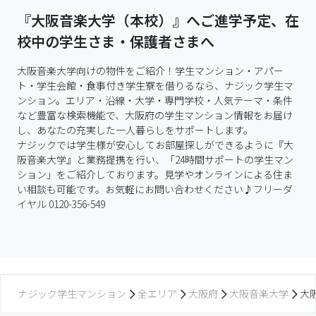
『大阪音楽大学（本校）』へご進学予定、在
校中の学生さま・保護者さまへ
大阪音楽大学向けの物件をご紹介！学生マンション・アパー
ト・学生会館・食事付き学生寮を借りるなら、ナジック学生マ
ンション。エリア・沿線・大学・専門学校・人気テーマ・条件
など豊富な検索機能で、大阪府の学生マンション情報をお届け
し、あなたの充実した一人暮らしをサポートします。

ナジックでは学生様が安心してお部屋探しができるように『大
阪音楽大学』と業務提携を行い、「24時間サポートの学生マン
ション」をご紹介しております。見学やオンラインによる住ま
い相談も可能です。お気軽にお問い合わせください♪フリーダ
イヤル 0120-356-549
ナジック学生マンション
全エリア
大阪府
大阪音楽大学
大