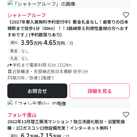
シャトーアルーフ
《2027年春入居無料予約受付中》敷金礼金なし！最寄りの日本
橋駅まで徒歩1分（80ｍ）！！3路線使え利便性重視の方へおす
すめです♪(予約数限りあり)
3.95
4.65
-
賃料
万円
万円
／月
なし
敷金
なし
礼金
学校まで電車利用 41分 11524m
近鉄難波・奈良線近鉄日本橋駅 徒歩1分
築30年／鉄骨11階建て
お問合せ
詳細を見る
#予約受付中
#空室待ち
フォレ千里山
2022年12月竣工築浅マンション！独立洗面化粧台・浴室乾燥
機・2口ガスコンロ他設備充実！インターネット無料！
6.2
7.15
-
賃料
万円
万円
／月