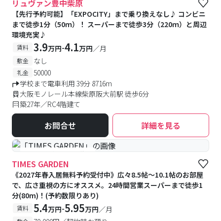
リュヴァン豊中柴原
【先行予約可能】「EXPOCITY」まで乗り換えなし♪ コンビニ
まで徒歩1分（50ｍ）！ スーパーまで徒歩3分（220ｍ）と周辺
環境充実♪
3.9
4.1
-
賃料
万円
万円
／月
なし
敷金
50000
礼金
学校まで電車利用 39分 8716m
大阪モノレール本線柴原阪大前駅 徒歩6分
築27年／RC4階建て
お問合せ
詳細を見る
#予約受付中
#空室待ち
TIMES GARDEN
《2027年春入居無料予約受付中》広々8.5帖～10.1帖のお部屋
で、広さ重視の方にオススメ。24時間営業スーパーまで徒歩1
分(80m)！(予約数限りあり)
5.4
5.95
-
賃料
万円
万円
／月