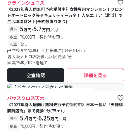
クラインシュロス
《2027年春入居無料予約受付中》女性専用マンション！フロン
トオートロック等セキュリティー万全！ 人気エリア【北浜】で
生活環境良好♪(予約数限りあり)
5
5.7
-
賃料
万円
万円
／月
70,000円／契約時お預り
敷金
なし
礼金
学校まで電車利用(自転車含) 34分 9186m
大阪メトロ堺筋線北浜駅 徒歩7分
築25年／RC5階建て
空室確認
詳細を見る
#女性優先フロアあり
#予約受付中
#空室待ち
バウスクロス天六
《2027年春入居向け無料先行予約受付中》日本一長い「天神橋
筋商店街」まで徒歩1分(75m)♪
5.4
6.25
-
賃料
万円
万円
／月
70,000円／契約時お預り
敷金