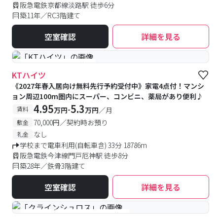
阪急電鉄京都線淡路駅 徒歩6分
築11年／RC3階建て
空室確認
詳細を見る
#予約受付中
#空室待ち
KTハイツ
《2027年春入居向け無料先行予約受付中》家電4点付！マンシ
ョン周辺100m圏内にスーパー、コンビニ、薬局があり便利♪
4.95
5.3
-
賃料
万円
万円
／月
70,000円／契約時お預り
敷金
なし
礼金
学校まで電車利用(自転車含) 33分 18786m
阪急電鉄今津線門戸厄神駅 徒歩8分
築28年／鉄骨3階建て
空室確認
詳細を見る
#女性専用
#予約受付中
#空室待ち