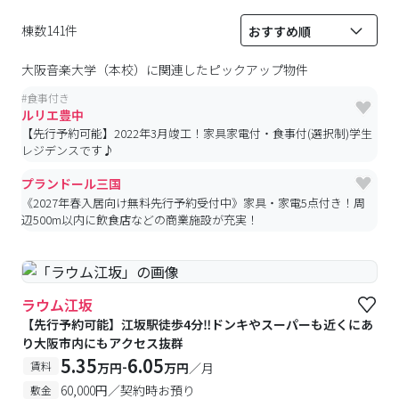
棟数141件
大阪音楽大学（本校）
に関連したピックアップ物件
#
食事付き
ルリエ豊中
【先行予約可能】2022年3月竣工！家具家電付・食事付(選択制)学生
レジデンスです♪
プランドール三国
《2027年春入居向け無料先行予約受付中》家具・家電5点付き！周
辺500m以内に飲食店などの商業施設が充実！
ラウム江坂
【先行予約可能】江坂駅徒歩4分‼ドンキやスーパーも近くにあ
り大阪市内にもアクセス抜群
5.35
6.05
-
賃料
万円
万円
／月
60,000円／契約時お預り
敷金