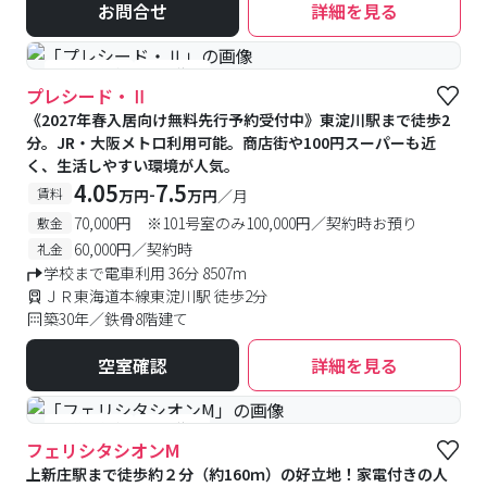
お問合せ
詳細を見る
#予約受付中
#空室待ち
プレシード・Ⅱ
《2027年春入居向け無料先行予約受付中》東淀川駅まで徒歩2
分。JR・大阪メトロ利用可能。商店街や100円スーパーも近
く、生活しやすい環境が人気。
4.05
7.5
-
賃料
万円
万円
／月
70,000円 ※101号室のみ100,000円／契約時お預り
敷金
60,000円／契約時
礼金
学校まで電車利用 36分 8507m
ＪＲ東海道本線東淀川駅 徒歩2分
築30年／鉄骨8階建て
空室確認
詳細を見る
#予約受付中
#空室待ち
フェリシタシオンM
上新庄駅まで徒歩約２分（約160ｍ）の好立地！家電付きの人