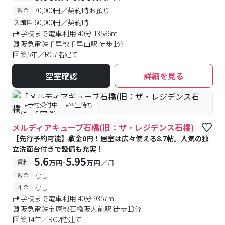
70,000円／契約時お預り
敷金
60,000円／契約時
入館料
学校まで電車利用 40分 13586m
阪急電鉄千里線千里山駅 徒歩1分
築5年／RC7階建て
空室確認
詳細を見る
#予約受付中
#空室待ち
メルディアキューブ石橋(旧：ザ・レジデンス石橋)
【先行予約可能】敷金0円！居室は広々使える8.7帖。人気の独
立洗面台付きで設備も充実！
5.6
5.95
-
賃料
万円
万円
／月
なし
敷金
なし
礼金
学校まで電車利用 40分 9357m
阪急電鉄宝塚線石橋阪大前駅 徒歩13分
築14年／RC2階建て