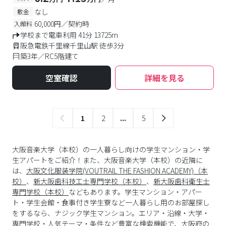
なし
敷金
60,000円／契約時
入館料
学校まで電車利用 41分 13725m
阪急電鉄千里線千里山駅 徒歩3分
築3年／RC5階建て
空室確認
詳細を見る
1
2
...
5
大阪音楽大学（本校）の一人暮らし向けの学生マンション・学
生アパートをご紹介！また、大阪音楽大学（本校）の近隣に
は、
大阪文化服装学院(VOUTRAIL THE FASHION ACADEMY)（本
校）
、
新大阪歯科技工士専門学校（本校）
、
新大阪歯科衛生士
専門学校（本校）
などもあります。学生マンション・アパー
ト・学生会館・食事付き学生寮など一人暮らし用のお部屋探し
をするなら、ナジック学生マンション。エリア・沿線・大学・
専門学校・人気テーマ・条件など豊富な検索機能で、
大阪府
の