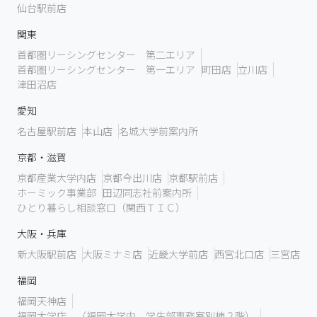
仙台駅前店
関東
首都圏リーシングセンター 第二エリア
首都圏リーシングセンター 第一エリア
町田店
立川店
津田沼店
愛知
名古屋駅前店
本山店
名城大学前案内所
京都・滋賀
京都産業大学内店
京都今出川店
京都駅前店
ホーミック事業部
田辺同志社前案内所
ひとり暮らし相談窓口（関西ＴＩＣ）
大阪・兵庫
新大阪駅前店
大阪ミナミ店
近畿大学前店
西宮北口店
三宮店
福岡
福岡天神店
福岡大学店 （福岡大学内 学生部事務室別棟２階）