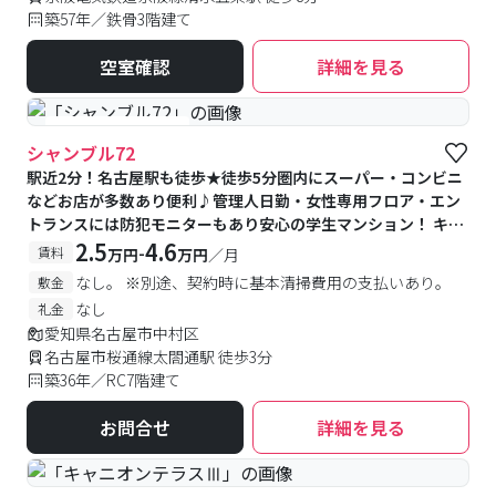
築57年／鉄骨3階建て
空室確認
詳細を見る
#女性専用フロアあり
シャンブル72
駅近2分！名古屋駅も徒歩★徒歩5分圏内にスーパー・コンビニ
などお店が多数あり便利♪管理人日勤・女性専用フロア・エン
トランスには防犯モニターもあり安心の学生マンション！ キッ
チンをリニューアルしたお部屋やバストイレ別のお部屋などバ
2.5
4.6
-
賃料
万円
万円
／月
ラエティなお部屋タイプをご用意
なし。 ※別途、契約時に基本清掃費用の支払いあり。
敷金
なし
礼金
愛知県名古屋市中村区
名古屋市桜通線太閤通駅 徒歩3分
築36年／RC7階建て
お問合せ
詳細を見る