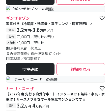
#予約受付中
#空室待ち
ギンザセゾン
家電付き（冷蔵庫・洗濯機・電子レンジ・居室照明）♪
3.2
3.6
-
賃料
万円
万円
／月
70,000円／契約時お預り
敷金
40,000円／契約時
入館料
京都府京都市伏見区
近鉄京都線近鉄丹波橋駅 徒歩3分
築38年／RC3階建て
空室確認
詳細を見る
カーサ・コーザ
《2027年度 先行予約受付中！》インターネット無料！家具・家
電付！リーズナブルなオール電化マンションです☆
3.2
4
-
賃料
万円
万円
／月