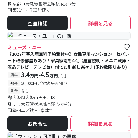
京都市烏丸線国際会館駅 徒歩7分
築31年／RC3階建て
空室確認
詳細を見る
#女性専用
ミューズ・ユー
《2027年春入居無料予約受付中》女性専用マンション。セパレ
ート改修部屋もあり！家具家電も4点（居室照明・ミニ冷蔵庫・
液晶テレビ・テレビ台）付でお引越し楽々♪(予約数限りあり)
3.4
4.5
-
賃料
万円
万円
／月
50,000円／契約時お預り
敷金
なし
礼金
大阪府大阪市天王寺区
ＪＲ大阪環状線桃谷駅 徒歩4分
築34年／鉄骨5階建て
お問合せ
詳細を見る