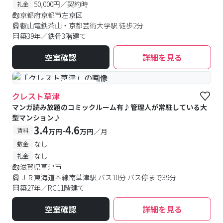
50,000円／契約時
礼金
京都府京都市左京区
叡山電鉄茶山・京都芸術大学駅 徒歩2分
築39年／鉄骨3階建て
空室確認
詳細を見る
#予約受付中
#空室待ち
クレスト草津
マンガ読み放題のコミックルーム有♪管理人が常駐している大
型マンション♪
3.4
4.6
-
賃料
万円
万円
／月
なし
敷金
なし
礼金
滋賀県草津市
ＪＲ東海道本線南草津駅 バス10分 バス停まで39分
築27年／RC11階建て
空室確認
詳細を見る