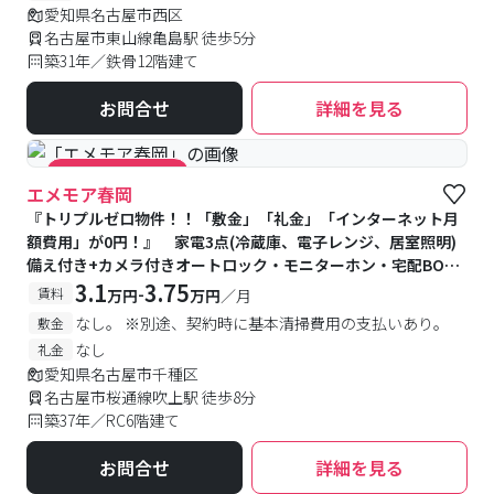
愛知県名古屋市西区
名古屋市東山線亀島駅 徒歩5分
築31年／鉄骨12階建て
お問合せ
詳細を見る
#キャンペーン実施中
エメモア春岡
『トリプルゼロ物件！！「敷金」「礼金」「インターネット月
額費用」が0円！』 家電3点(冷蔵庫、電子レンジ、居室照明)
備え付き+カメラ付きオートロック・モニターホン・宅配BOX
付きで家賃は３万円台とお手頃！1階はオーナー宅でより安心で
3.1
3.75
-
賃料
万円
万円
／月
す。
なし。 ※別途、契約時に基本清掃費用の支払いあり。
敷金
なし
礼金
愛知県名古屋市千種区
名古屋市桜通線吹上駅 徒歩8分
築37年／RC6階建て
お問合せ
詳細を見る