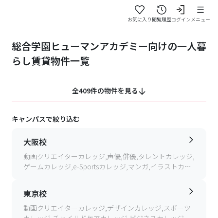
お気に入り
閲覧履歴
ログイン
メニュー
総合学園ヒューマンアカデミー向けの一人暮
らし賃貸物件一覧
全409件の物件を見る
キャンパスで絞り込む
大阪校
動画クリエイターカレッジ,声優,俳優,タレントカレッジ,
ゲームカレッジ,e-Sportsカレッジ,マンガ,イラストカレ
ッジ,IT(SE,AP,AI)カレッジ,デザインカレッジ,ヘアメイク
カレッジ,ミュージックカレッジ,フィッシングカレッジ,
東京校
スポーツカレッジ,バスケットボールカレッジ,チャイル
ドケア(保育)カレッジ
動画クリエイターカレッジ,デザインカレッジ,スポーツ