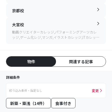
カレッジ,ITカレッジ,ヘアメイクカレッジ,ビジネスカレ
ッジ
京都校
大宮校
動画クリエイターカレッジ,パフォーミングアーツカレ
ッジ,ゲーム化レジ,マンガ,イラストカレッジ,ITカレッ
ジ,e-Sportsカレッジ
物件
関連する記事
詳細条件
変更
絞り込み条件・指定なし
新築・築浅（14件）
食事付き