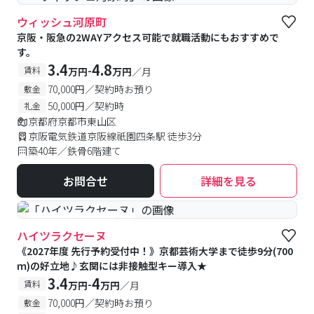
ウィッシュ河原町
京阪・阪急の2WAYアクセス可能で就職活動にもおすすめで
す。
3.4
4.8
-
賃料
万円
万円
／月
70,000円／契約時お預り
敷金
50,000円／契約時
礼金
京都府京都市東山区
京阪電気鉄道京阪線祇園四条駅 徒歩3分
築40年／鉄骨6階建て
お問合せ
詳細を見る
#予約受付中
#空室待ち
ハイツラクセーヌ
《2027年度 先行予約受付中！》京都芸術大学まで徒歩9分(700
ｍ)の好立地♪玄関には非接触型キー導入★
3.4
4
-
賃料
万円
万円
／月
70,000円／契約時お預り
敷金