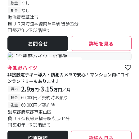
なし
敷金
なし
礼金
滋賀県草津市
ＪＲ東海道本線南草津駅 徒歩22分
築27年／RC3階建て
お問合せ
詳細を見る
#女性専用
#予約受付中
#空室待ち
今熊野ハイツ
非接触電子キー導入・防犯カメラで安心！マンション内にコイ
ンランドリーもあります♪
2.9
3.15
-
賃料
万円
万円
／月
60,000円／契約時お預り
敷金
60,000円／契約時
礼金
京都府京都市東山区
ＪＲ奈良線東福寺駅 徒歩14分
築43年／RC3階建て
空室確認
詳細を見る