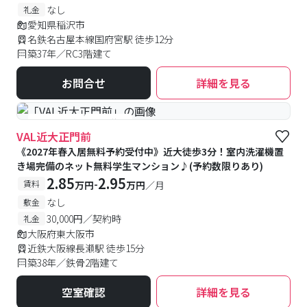
なし
礼金
愛知県稲沢市
名鉄名古屋本線国府宮駅 徒歩12分
築37年／RC3階建て
お問合せ
詳細を見る
#予約受付中
#空室待ち
VAL近大正門前
《2027年春入居無料予約受付中》近大徒歩3分！室内洗濯機置
き場完備のネット無料学生マンション♪(予約数限りあり)
2.85
2.95
-
賃料
万円
万円
／月
なし
敷金
30,000円／契約時
礼金
大阪府東大阪市
近鉄大阪線長瀬駅 徒歩15分
築38年／鉄骨2階建て
空室確認
詳細を見る