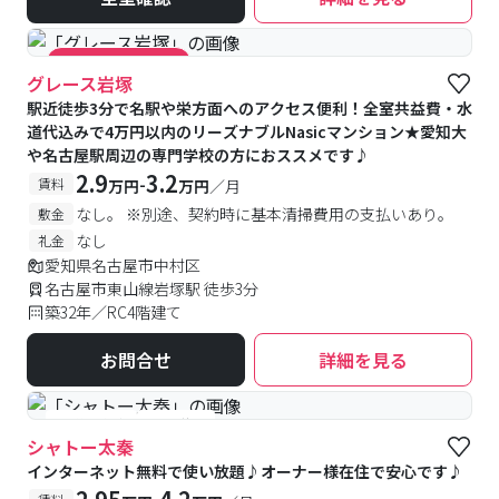
#キャンペーン実施中
グレース岩塚
駅近徒歩3分で名駅や栄方面へのアクセス便利！全室共益費・水
道代込みで4万円以内のリーズナブルNasicマンション★愛知大
や名古屋駅周辺の専門学校の方におススメです♪
2.9
3.2
-
賃料
万円
万円
／月
なし。 ※別途、契約時に基本清掃費用の支払いあり。
敷金
なし
礼金
愛知県名古屋市中村区
名古屋市東山線岩塚駅 徒歩3分
築32年／RC4階建て
お問合せ
詳細を見る
#予約受付中
#空室待ち
シャトー太秦
インターネット無料で使い放題♪オーナー様在住で安心です♪