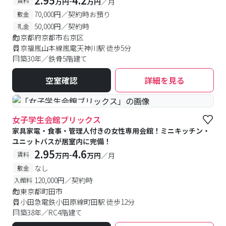
2.95
4.2
-
賃料
万円
万円
／月
70,000円／契約時お預り
敷金
50,000円／契約時
礼金
京都府京都市右京区
京福嵐山本線嵐電天神川駅 徒歩5分
築30年／鉄骨5階建て
空室確認
詳細を見る
#食事付き
#女性専用
女子学生会館ブリックス
家具家電・食事・管理人付きの女性専用会館！ミニキッチン・
ユニットバスが居室内に完備！
2.95
4.6
-
賃料
万円
万円
／月
なし
敷金
120,000円／契約時
入館料
東京都町田市
小田急電鉄小田原線町田駅 徒歩12分
築38年／RC4階建て