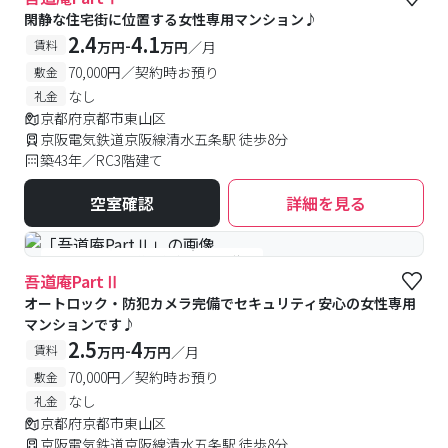
閑静な住宅街に位置する女性専用マンション♪
2.4
4.1
-
賃料
万円
万円
／月
70,000円／契約時お預り
敷金
なし
礼金
京都府京都市東山区
京阪電気鉄道京阪線清水五条駅 徒歩8分
築43年／RC3階建て
空室確認
詳細を見る
#女性専用
#予約受付中
#空室待ち
吾道庵PartⅡ
オートロック・防犯カメラ完備でセキュリティ安心の女性専用
マンションです♪
2.5
4
-
賃料
万円
万円
／月
70,000円／契約時お預り
敷金
なし
礼金
京都府京都市東山区
京阪電気鉄道京阪線清水五条駅 徒歩8分