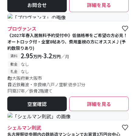
お問合せ
詳細を見る
#予約受付中
#空室待ち
プロヴァンス
《2027年春入居無料予約受付中》低価格帯をご希望の方必見！
オートロック付・全室8帖あり、費用重視の方にオススメ♪(予
約数限りあり)
2.95
3.2
-
賃料
万円
万円
／月
なし
敷金
なし
礼金
大阪府東大阪市
近鉄難波・奈良線八戸ノ里駅 徒歩17分
築37年／鉄骨2階建て
空室確認
詳細を見る
シェルマン則武
名古屋駅徒歩圏内の鉄筋造マンションでお家賃3万円台中心