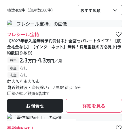
棟数409件（部屋数506件）
フレシール宝持
《2027年春入居無料予約受付中》全室セパレートタイプ！【敷
金礼金なし】【インターネット】無料！費用重視の方必見♪(予
約数限りあり)
2.3
4.3
-
賃料
万円
万円
／月
なし
敷金
なし
礼金
大阪府東大阪市
近鉄難波・奈良線八戸ノ里駅 徒歩15分
築29年／鉄骨6階建て
お問合せ
詳細を見る
#女性専用
#予約受付中
#空室待ち
吾道庵PartⅠ