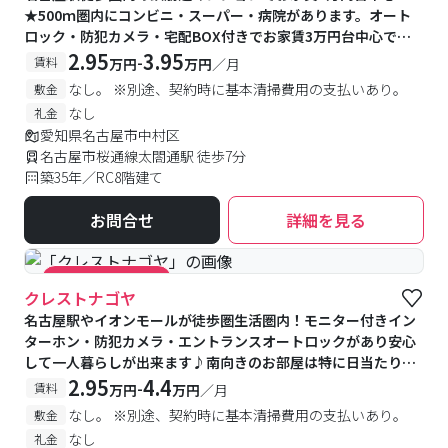
★500ｍ圏内にコンビニ・スーパー・病院があります。オート
ロック・防犯カメラ・宅配BOX付きでお家賃3万円台中心でお
ススメです。
2.95
3.95
-
賃料
万円
万円
／月
なし。 ※別途、契約時に基本清掃費用の支払いあり。
敷金
なし
礼金
愛知県名古屋市中村区
名古屋市桜通線太閤通駅 徒歩7分
築35年／RC8階建て
お問合せ
詳細を見る
#キャンペーン実施中
クレストナゴヤ
名古屋駅やイオンモールが徒歩圏生活圏内！モニター付きイン
ターホン・防犯カメラ・エントランスオートロックがあり安心
して一人暮らしが出来ます♪南向きのお部屋は特に日当たりが
良くおススメです★
2.95
4.4
-
賃料
万円
万円
／月
なし。 ※別途、契約時に基本清掃費用の支払いあり。
敷金
なし
礼金