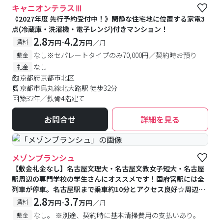
キャニオンテラスⅢ
《2027年度 先行予約受付中！》閑静な住宅地に位置する家電3
点(冷蔵庫・洗濯機・電子レンジ)付きマンション！
2.8
4.2
-
賃料
万円
万円
／月
なし※セパレートタイプのみ70,000円／契約時お預り
敷金
なし
礼金
京都府京都市北区
京都市烏丸線北大路駅 徒歩32分
築32年／鉄骨4階建て
お問合せ
詳細を見る
メゾンブランシュ
【敷金礼金なし】名古屋文理大・名古屋文教女子短大・名古屋
駅周辺の専門学校の学生さんにオススメです！国府宮駅には全
列車が停車。名古屋駅まで乗車約10分とアクセス良好☆周辺に
はコンビニや飲食店も多く、生活しやすい環境です♪
2.8
3.7
-
賃料
万円
万円
／月
なし。 ※別途、契約時に基本清掃費用の支払いあり。
敷金