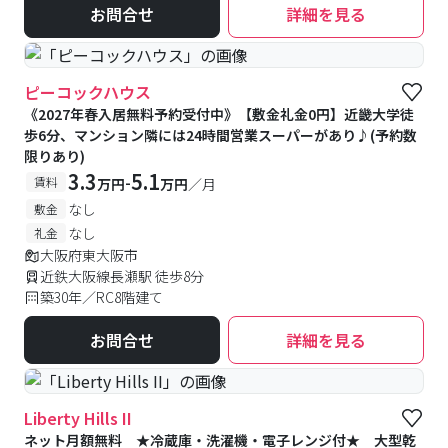
お問合せ
詳細を見る
ピーコックハウス
《2027年春入居無料予約受付中》【敷金礼金0円】近畿大学徒
歩6分、マンション隣には24時間営業スーパーがあり♪(予約数
限りあり)
3.3
5.1
-
賃料
万円
万円
／月
なし
敷金
なし
礼金
大阪府東大阪市
近鉄大阪線長瀬駅 徒歩8分
築30年／RC8階建て
お問合せ
詳細を見る
Liberty Hills II
ネット月額無料 ★冷蔵庫・洗濯機・電子レンジ付★ 大型乾