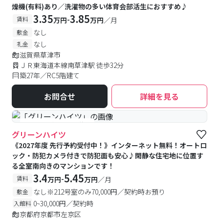
燥機(有料)あり／洗濯物の多い体育会部活生におすすめ♪
3.35
3.85
-
賃料
万円
万円
／月
なし
敷金
なし
礼金
滋賀県草津市
ＪＲ東海道本線南草津駅 徒歩32分
築27年／RC5階建て
お問合せ
詳細を見る
#予約受付中
#空室待ち
グリーンハイツ
《2027年度 先行予約受付中！》インターネット無料！オートロ
ック・防犯カメラ付きで防犯面も安心♪閑静な住宅地に位置す
る全室南向きのマンションです！
3.4
5.45
-
賃料
万円
万円
／月
なし※212号室のみ70,000円／契約時お預り
敷金
0~30,000円／契約時
入館料
京都府京都市左京区