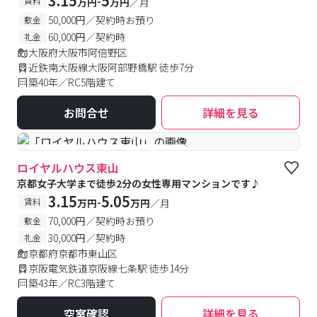
3.15
5
-
賃料
万円
万円
／月
50,000円／契約時お預り
敷金
60,000円／契約時
礼金
大阪府大阪市阿倍野区
近鉄南大阪線大阪阿部野橋駅 徒歩7分
築40年／RC5階建て
お問合せ
詳細を見る
#女性専用
#予約受付中
#空室待ち
ロイヤルハウス東山
京都女子大学まで徒歩2分の女性専用マンションです♪
3.15
5.05
-
賃料
万円
万円
／月
70,000円／契約時お預り
敷金
30,000円／契約時
礼金
京都府京都市東山区
京阪電気鉄道京阪線七条駅 徒歩14分
築43年／RC3階建て
空室確認
詳細を見る