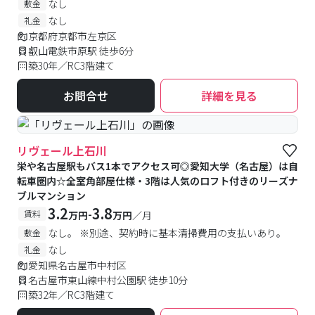
なし
敷金
なし
礼金
京都府京都市左京区
叡山電鉄市原駅 徒歩6分
築30年／RC3階建て
お問合せ
詳細を見る
リヴェール上石川
栄や名古屋駅もバス1本でアクセス可◎愛知大学（名古屋）は自
転車圏内☆全室角部屋仕様・3階は人気のロフト付きのリーズナ
ブルマンション
3.2
3.8
-
賃料
万円
万円
／月
なし。 ※別途、契約時に基本清掃費用の支払いあり。
敷金
なし
礼金
愛知県名古屋市中村区
名古屋市東山線中村公園駅 徒歩10分
築32年／RC3階建て