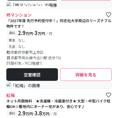
#予約受付中
#空室待ち
柊マンション
『2027年度 先行予約受付中！』同志社大学周辺のリーズナブル
物件です！
2.9
3
-
賃料
万円
万円
／月
なし
敷金
なし
礼金
京都府京都市上京区
京都市烏丸線今出川駅 徒歩7分
築47年／RC3階建て
空室確認
詳細を見る
紅梅
ネット月額無料 ★洗濯機・冷蔵庫付き★ 大型・中型バイク駐
輪OK☆敷地内にオーナー宅があり、安心です♪
2.9
3.8
-
賃料
万円
万円
／月