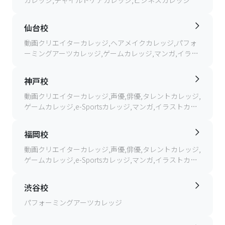
カレッジ,チャイルドケアカレッジ,ビジネスカレッジ
仙台校
動画クリエイターカレッジ,ヘアメイクカレッジ,パフォ
ーミングアーツカレッジ,ゲームカレッジ,マンガ,イラス
トカレッジ,ビジネスカレッジ,ITカレッジ,通信制高校,大
学部
神戸校
動画クリエイターカレッジ,声優,俳優,タレントカレッジ,
ゲームカレッジ,e-Sportsカレッジ,マンガ,イラストカレ
ッジ,IT(SE,AP,AI)カレッジ,デザインカレッジ,ヘアメイク
カレッジ
福岡校
動画クリエイターカレッジ,声優,俳優,タレントカレッジ,
ゲームカレッジ,e-Sportsカレッジ,マンガ,イラストカレ
ッジ,IT(SE,AP,AI)カレッジ,フィッシングカレッジ,スポー
ツカレッジ,ビジネスカレッジ,チャイルドケア(保育)カレ
渋谷校
ッジ
パフォーミングアーツカレッジ