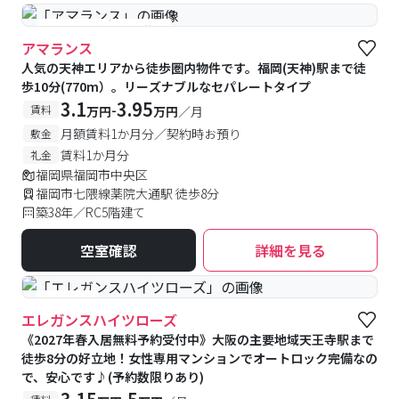
#予約受付中
#空室待ち
アマランス
人気の天神エリアから徒歩圏内物件です。福岡(天神)駅まで徒
歩10分(770m）。リーズナブルなセパレートタイプ
3.1
3.95
-
賃料
万円
万円
／月
月額賃料1か月分／契約時お預り
敷金
賃料1か月分
礼金
福岡県福岡市中央区
福岡市七隈線薬院大通駅 徒歩8分
築38年／RC5階建て
空室確認
詳細を見る
#女性専用
エレガンスハイツローズ
《2027年春入居無料予約受付中》大阪の主要地域天王寺駅まで
徒歩8分の好立地！女性専用マンションでオートロック完備なの
で、安心です♪(予約数限りあり)