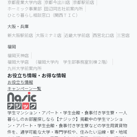
京都産業大学内店
京都今出川店
京都駅前店
ホーミック事業部
田辺同志社前案内所
ひとり暮らし相談窓口（関西ＴＩＣ）
大阪・兵庫
新大阪駅前店
大阪ミナミ店
近畿大学前店
西宮北口店
三宮店
福岡
福岡天神店
福岡大学店 （福岡大学内 学生部事務室別棟２階）
九州大学前案内所
お役立ち情報・お得な情報
お役立ち情報
キャンペーン一覧
学生マンション・アパート・学生会館・食事付き学生寮・一人
暮らしのお部屋探しなら【ナジック】掲載中の学生マンショ
ン・アパート・学生会館・食事付き学生寮などの学生用賃貸物
件を、通学可能な大学・専門学校や、住みたい沿線・駅・地域