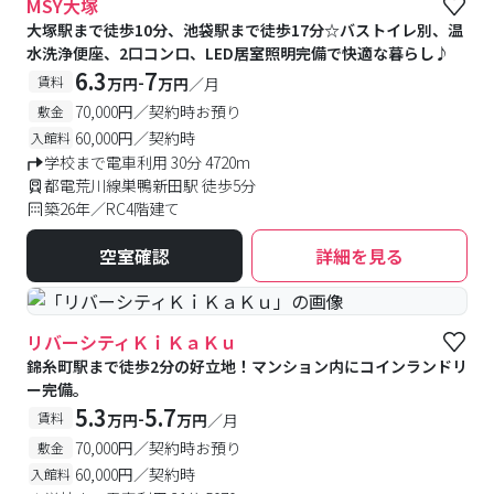
MSY大塚
大塚駅まで徒歩10分、池袋駅まで徒歩17分☆バストイレ別、温
水洗浄便座、2口コンロ、LED居室照明完備で快適な暮らし♪
6.3
7
-
賃料
万円
万円
／月
70,000円／契約時お預り
敷金
60,000円／契約時
入館料
学校まで電車利用 30分 4720m
都電荒川線巣鴨新田駅 徒歩5分
築26年／RC4階建て
空室確認
詳細を見る
リバーシティＫｉＫａＫｕ
錦糸町駅まで徒歩2分の好立地！マンション内にコインランドリ
ー完備。
5.3
5.7
-
賃料
万円
万円
／月
70,000円／契約時お預り
敷金
60,000円／契約時
入館料