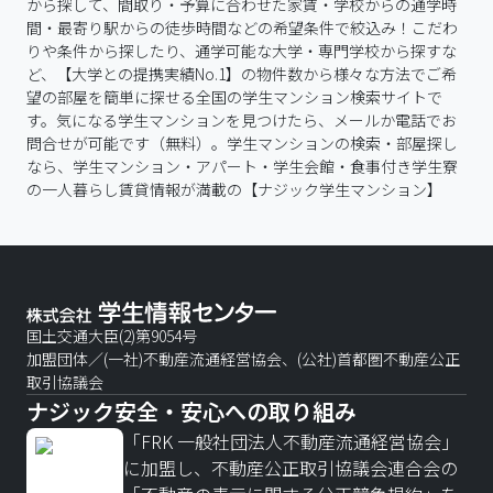
から探して、間取り・予算に合わせた家賃・学校からの通学時
間・最寄り駅からの徒歩時間などの希望条件で絞込み！こだわ
りや条件から探したり、通学可能な大学・専門学校から探すな
ど、【大学との提携実績No.1】の物件数から様々な方法でご希
望の部屋を簡単に探せる全国の学生マンション検索サイトで
す。気になる学生マンションを見つけたら、メールか電話でお
問合せが可能です（無料）。学生マンションの検索・部屋探し
なら、学生マンション・アパート・学生会館・食事付き学生寮
の一人暮らし賃貸情報が満載の【ナジック学生マンション】
国土交通大臣(2)第9054号
加盟団体／(一社)不動産流通経営協会、(公社)首都圏不動産公正
取引協議会
ナジック安全・安心への取り組み
「FRK 一般社団法人不動産流通経営協会」
に加盟し、不動産公正取引協議会連合会の