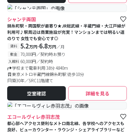
#予約受付中
#空室待ち
シャンテ両国
錦糸町駅・両国駅が最寄り★JR総武線・半蔵門線・大江戸線が
利用可♪駅周辺は商業施設が充実！マンションまでは明るい道
のりで 女性でも安心です◎
5.2
6.8
-
賃料
万円
万円
／月
70,000円／契約時お預り
敷金
60,000円／契約時
入館料
学校まで電車利用 38分 4840m
東京メトロ半蔵門線錦糸町駅 徒歩10分
築30年／SRC11階建て
空室確認
詳細を見る
#食事付き
エコールヴィレ赤羽志茂
都心部へアクセス便利なメトロ南北線、各学校へのアクセスも
良好、ビューカウンター・ラウンジ・シェアライブラリーなど