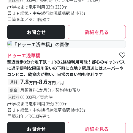
60,000円／契約時（ワンルームタイプのみ）
入館料
学校まで電車利用 33分 3330m
ＪＲ総武・中央緩行線浅草橋駅 徒歩7分
築16年／RC11階建て
お問合せ
詳細を見る
ドゥーエ浅草橋
駅近徒歩3分☆地下鉄・JRの2路線利用可能！都心のキャンパス
に通学便利な隅田川沿いの下町に立地♪駅周辺にはスーパーや
コンビニ、飲食店が揃い、日常の買い物も便利です
7.8
8.6
-
賃料
万円
万円
／月
月額賃料1か月分／契約時お預り
敷金
60,000円／契約時
入館料
学校まで電車利用 35分 3990m
ＪＲ総武・中央緩行線浅草橋駅 徒歩3分
築21年／RC10階建て
お問合せ
詳細を見る