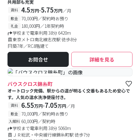
共用部も充実
4.5
5.75
-
賃料
万円
万円
／月
70,000円／契約時お預り
敷金
180,000円／1年契約時
礼金
学校まで電車利用 38分 6420m
東京メトロ南北線志茂駅 徒歩8分
築7年／RC8階建て
お問合せ
詳細を見る
#予約受付中
#空室待ち
バウスクロス錦糸町
オートロック完備、駅からの道が明るく交番もあるため安心で
す。人気の温水洗浄便座付き。
6.55
7.05
-
賃料
万円
万円
／月
70,000円／契約時お預り
敷金
60,000円／契約時
入館料
学校まで電車利用 38分 5060m
ＪＲ総武・中央緩行線錦糸町駅 徒歩7分