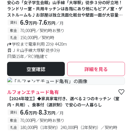
安心の「女子学生会館」山手線「大塚駅」徒歩３分の好立地！
ランドリー室・共用キッチンは各階にあり他にもピアノ室・ゲ
ストルームも♪お部屋は独立洗面化粧台や壁面一面が大容量の
収納棚もあり快適
6.9
7.6
-
賃料
万円
万円
／月
70,000円／契約時お預り
敷金
150,000円／契約時
礼金
学校まで電車利用 23分 4420m
ＪＲ山手線大塚駅 徒歩3分
築15年／RC9階建て
空室確認
詳細を見る
#築浅
#食事付き
ルフォンエチュード亀有
【2024年竣工】◆家具家電付き、選べる２つのキッチン（室
内・共用）、食事付（選択制）で安心の一人暮らし
6.6
8.3
-
賃料
万円
万円
／月
70,000円／契約時お預り
敷金
180,000円（1年契約）240,000円（2年契約）／契約時
礼金