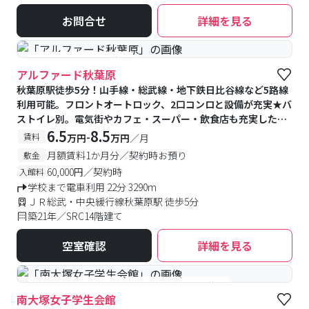
お問合せ
詳細を見る
#予約受付中
#空室待ち
アルファード秋葉原
秋葉原駅徒歩5分！山手線・総武線・地下鉄日比谷線など5路線
利用可能。フロントオートロック、2口コンロと設備が充実★バ
ストイレ別。電気街やカフェ・スーパー・飲食店も充実した秋
葉原♪
6.5
8.5
-
賃料
万円
万円
／月
月額賃料1か月分／契約時お預り
敷金
60,000円／契約時
入館料
学校まで電車利用 22分 3290m
ＪＲ総武・中央緩行線秋葉原駅 徒歩5分
築21年／SRC14階建て
空室確認
詳細を見る
#食事付き
#女性専用
#予約受付中
#空室待ち
南大塚女子学生会館