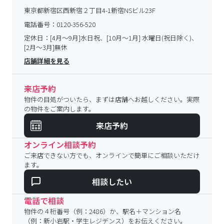
東京都新宿区西新宿２丁目4-1新宿NSビル23F
電話番号：
0120-356-520
定休日：
[4月～9月]水日祝、[10月～1月] 水曜日(祝日除く)、
[2月～3月]無休
店舗詳細を見る
来店予約
物件の目処がついたら、まずは店舗へお越しください。実際
の物件をご案内します。
来店予約
オンライン相談予約
ご来店できない方でも、オンラインで簡単にご相談いただけ
ます。
相談したい
電話で相談
物件の４桁番号（例：2486）か、駅名＋マンション名
（例：新小岩駅・学生レジデンス）をお伝えください。