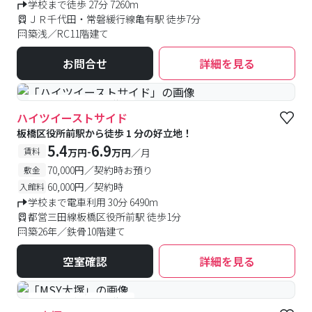
学校まで徒歩 27分 7260m
ＪＲ千代田・常磐緩行線亀有駅 徒歩7分
築浅／RC11階建て
お問合せ
詳細を見る
#予約受付中
#空室待ち
ハイツイーストサイド
板橋区役所前駅から徒歩 1 分の好立地！
5.4
6.9
-
賃料
万円
万円
／月
70,000円／契約時お預り
敷金
60,000円／契約時
入館料
学校まで電車利用 30分 6490m
都営三田線板橋区役所前駅 徒歩1分
築26年／鉄骨10階建て
空室確認
詳細を見る
#予約受付中
#空室待ち