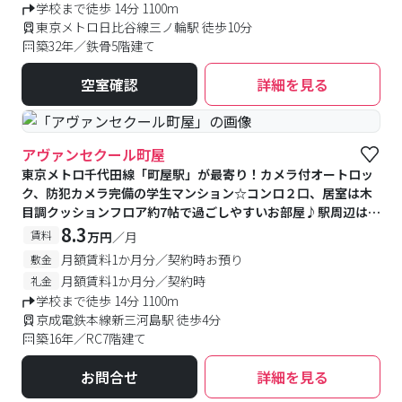
学校まで徒歩 14分 1100m
東京メトロ日比谷線三ノ輪駅 徒歩10分
築32年／鉄骨5階建て
空室確認
詳細を見る
アヴァンセクール町屋
東京メトロ千代田線「町屋駅」が最寄り！カメラ付オートロッ
ク、防犯カメラ完備の学生マンション☆コンロ２口、居室は木
目調クッションフロア約7帖で過ごしやすいお部屋♪駅周辺はお
店多数！物件は落ち着いた住宅地エリアに立地
8.3
賃料
万円
／月
月額賃料1か月分／契約時お預り
敷金
月額賃料1か月分／契約時
礼金
学校まで徒歩 14分 1100m
京成電鉄本線新三河島駅 徒歩4分
築16年／RC7階建て
お問合せ
詳細を見る