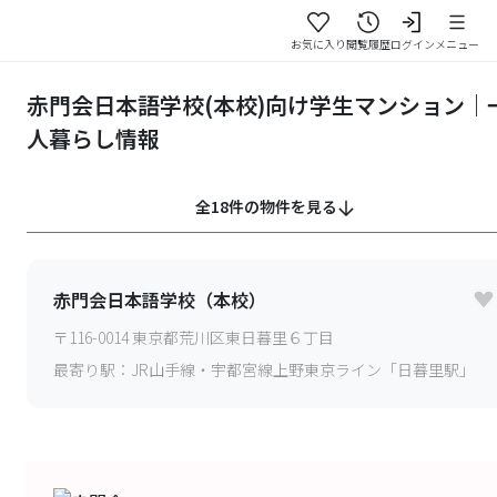
お気に入り
閲覧履歴
ログイン
メニュー
赤門会日本語学校(本校)向け学生マンション｜
人暮らし情報
全18件の物件を見る
赤門会日本語学校（本校）
〒
116-0014
東京都荒川区東日暮里６丁目
最寄り駅：
JR山手線・宇都宮線上野東京ライン「日暮里駅」