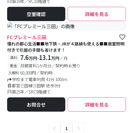
築19年／RC10階建て
空室確認
詳細を見る
FCプレミール三田
憧れの都心生活■■地下鉄・JRが４路線も使える■■居室照明
付きで引越の手間も省けます！
7.6
13.1
-
賃料
万円
万円
／月
月額賃料1か月分／契約時お預り
敷金
60,000円／契約時
入館料
学校まで電車利用 41分 1003m
都営三田線三田駅 徒歩9分
築25年／SRC9階建て
お問合せ
詳細を見る
1