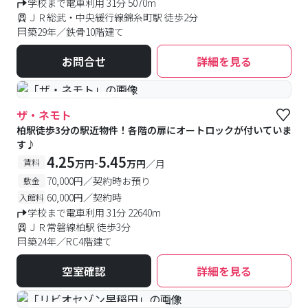
学校まで電車利用 31分 5070m
ＪＲ総武・中央緩行線錦糸町駅 徒歩2分
築29年／鉄骨10階建て
お問合せ
詳細を見る
#予約受付中
#空室待ち
ザ・ネモト
柏駅徒歩3分の駅近物件！各階の扉にオートロックが付いていま
す♪
4.25
5.45
-
賃料
万円
万円
／月
70,000円／契約時お預り
敷金
60,000円／契約時
入館料
学校まで電車利用 31分 22640m
ＪＲ常磐線柏駅 徒歩3分
築24年／RC4階建て
空室確認
詳細を見る