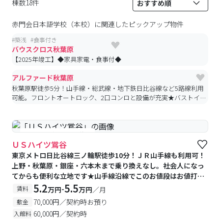
棟数18件
赤門会日本語学校（本校）
に関連したピックアップ物件
#
築浅
#
食事付き
バウスクロス秋葉原
【2025年竣工】◆家具家電・食事付◆
アルファード秋葉原
秋葉原駅徒歩5分！山手線・総武線・地下鉄日比谷線など5路線利用
可能。フロントオートロック、2口コンロと設備が充実★バストイレ
別。電気街やカフェ・スーパー・飲食店も充実した秋葉原♪
#予約受付中
#空室待ち
ＵＳハイツ鴬谷
東京メトロ日比谷線三ノ輪駅徒歩10分！ＪＲ山手線も利用可！
上野・秋葉原・銀座・六本木まで乗り換えなし。社会人になっ
てからも便利な立地です★山手線沿線でこのお値段はお値打ち
です♪無料バイク置場あり！
5.2
5.5
-
賃料
万円
万円
／月
70,000円／契約時お預り
敷金
60,000円／契約時
入館料