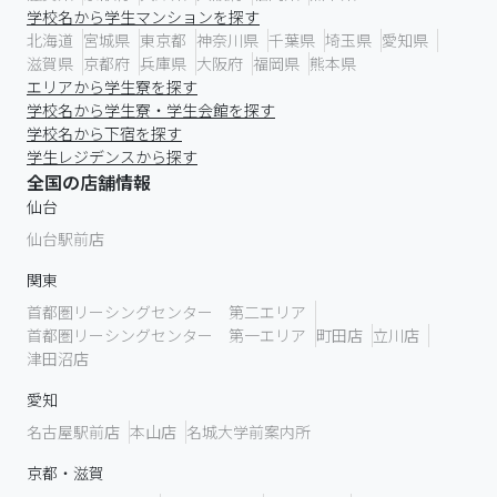
学校名から学生マンションを探す
北海道
宮城県
東京都
神奈川県
千葉県
埼玉県
愛知県
滋賀県
京都府
兵庫県
大阪府
福岡県
熊本県
エリアから学生寮を探す
学校名から学生寮・学生会館を探す
学校名から下宿を探す
学生レジデンスから探す
全国の店舗情報
仙台
仙台駅前店
関東
首都圏リーシングセンター 第二エリア
首都圏リーシングセンター 第一エリア
町田店
立川店
津田沼店
愛知
名古屋駅前店
本山店
名城大学前案内所
京都・滋賀