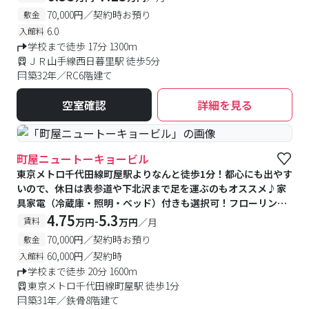
70,000円／契約時お預り
敷金
6.0
入館料
学校まで徒歩 17分 1300m
ＪＲ山手線西日暮里駅 徒歩5分
築32年／RC6階建て
空室確認
詳細を見る
町屋ニュートーキョービル
東京メトロ千代田線町屋駅よりなんと徒歩1分！都心にも出やす
いので、休日は表参道や下北沢まで足を運ぶのもオススメ♪家
具家電（冷蔵庫・照明・ベッド）付きも選択可！フローリング
タイプ★キッチンはIHコンロ導入済
4.75
5.3
-
賃料
万円
万円
／月
70,000円／契約時お預り
敷金
60,000円／契約時
入館料
学校まで徒歩 20分 1600m
東京メトロ千代田線町屋駅 徒歩1分
築31年／鉄骨8階建て