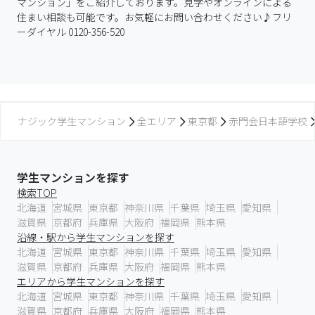
マンション」をご紹介しております。見学やオンラインによる
住まい相談も可能です。お気軽にお問い合わせください♪フリ
ーダイヤル 0120-356-520
ナジック学生マンション
全エリア
東京都
赤門会日本語学校
学生マンションを探す
検索TOP
北海道
宮城県
東京都
神奈川県
千葉県
埼玉県
愛知県
滋賀県
京都府
兵庫県
大阪府
福岡県
熊本県
沿線・駅から学生マンションを探す
北海道
宮城県
東京都
神奈川県
千葉県
埼玉県
愛知県
滋賀県
京都府
兵庫県
大阪府
福岡県
熊本県
エリアから学生マンションを探す
北海道
宮城県
東京都
神奈川県
千葉県
埼玉県
愛知県
滋賀県
京都府
兵庫県
大阪府
福岡県
熊本県