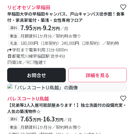
#食事付き
#女性専用フロアあり
リビオセゾン早稲田
早稲田大学の早稲田キャンパス、戸山キャンパス徒歩圏！食事
付・家具家電付・築浅・女性専用フロア
7.95
9.2
-
賃料
万円
万円
／月
月額賃料1か月分／契約時お預り
敷金
180,000円（1年契約）240,000円（2年契約）／契約時
礼金
学校まで電車利用 31分 6800m
都電荒川線早稲田駅 徒歩4分
築3年／RC7階建て
お問合せ
詳細を見る
パレスコートU鳥越
【兄弟等2人入居可能部屋あります！】独立洗面付の設備充実・
人気の築浅物件☆
7.65
16.3
-
賃料
万円
万円
／月
月額賃料1か月分／契約時お預り
敷金