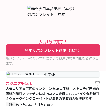
入力1分で完了！
今すぐパンフレット請求（無料）
※パンフレットのない学校については周辺物件情報をお送りし
ます。
#予約受付中
#空室待ち
スクエア千駄木
人気エリア文京区のマンション★JR山手線・メトロ千代田線の
両線利用可♪キッチンにはIHコンロ完備☆50ccバイクも駐輪可
♪ウォークインクローゼットがあるので収納力も抜群です
6.35
7.15
-
賃料
万円
万円
／月