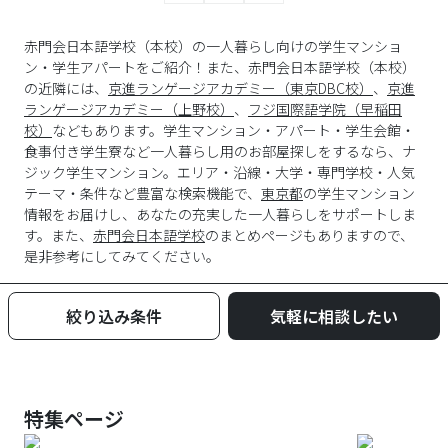
赤門会日本語学校（本校）の一人暮らし向けの学生マンショ
ン・学生アパートをご紹介！また、赤門会日本語学校（本校）
の近隣には、
京進ランゲージアカデミー（東京DBC校）
、
京進
ランゲージアカデミー（上野校）
、
フジ国際語学院（早稲田
校）
などもあります。学生マンション・アパート・学生会館・
食事付き学生寮など一人暮らし用のお部屋探しをするなら、ナ
ジック学生マンション。エリア・沿線・大学・専門学校・人気
テーマ・条件など豊富な検索機能で、
東京都
の学生マンション
情報をお届けし、あなたの充実した一人暮らしをサポートしま
す。また、
赤門会日本語学校
のまとめページもありますので、
是非参考にしてみてください。
絞り込み条件
気軽に相談したい
特集ページ