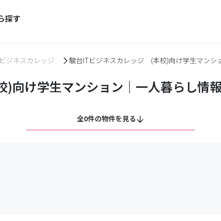
ら探す
Tビジネスカレッジ
駿台ITビジネスカレッジ (本校)向け学生マン
本校)向け学生マンション｜一人暮らし情
全0件の物件を見る