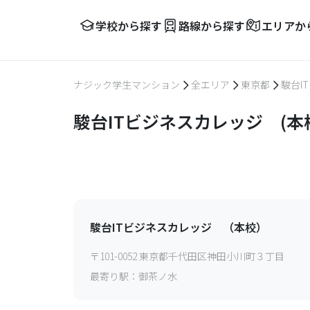
学校から探す
路線から探す
エリアか
ナジック学生マンション
全エリア
東京都
駿台I
駿台ITビジネスカレッジ (
駿台ITビジネスカレッジ （本校）
〒
101-0052
東京都千代田区神田小川町３丁目
最寄り駅：
御茶ノ水