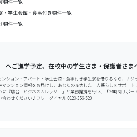
貸物件一覧
生寮・学生会館・食事付き物件一覧
け物件一覧
）』へご進学予定、在校中の学生さま・保護者さま
生マンション・アパート・学生会館・食事付き学生寮を借りるなら、ナジ
生マンション情報をお届けし、あなたの充実した一人暮らしをサポートし
に『駿台ITビジネスカレッジ　』と業務提携を行い、「24時間サポ
ください♪フリーダイヤル 0120-356-520