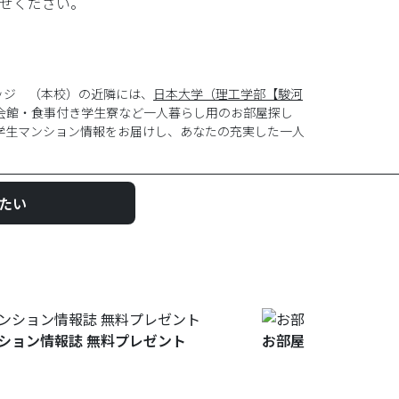
せください。
ッジ （本校）の近隣には、
日本大学（理工学部【駿河
会館・食事付き学生寮など一人暮らし用のお部屋探し
学生マンション情報をお届けし、あなたの充実した一人
たい
ション情報誌 無料プレゼント
お部屋探しについて聞