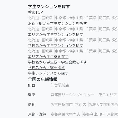
学生マンションを探す
検索TOP
北海道
宮城県
東京都
神奈川県
千葉県
埼玉県
愛
沿線・駅から学生マンションを探す
北海道
宮城県
東京都
神奈川県
千葉県
埼玉県
愛
エリアから学生マンションを探す
北海道
宮城県
東京都
神奈川県
千葉県
埼玉県
愛
学校名から学生マンションを探す
北海道
宮城県
東京都
神奈川県
千葉県
埼玉県
愛
エリアから学生寮を探す
学校名から学生寮・学生会館を探す
学校名から下宿を探す
学生レジデンスから探す
全国の店舗情報
仙台
仙台駅前店
関東
首都圏リーシングセンター 第二エリア
愛知
名古屋駅前店
本山店
名城大学前案内所
京都・滋賀
京都産業大学内店
京都今出川店
京都駅