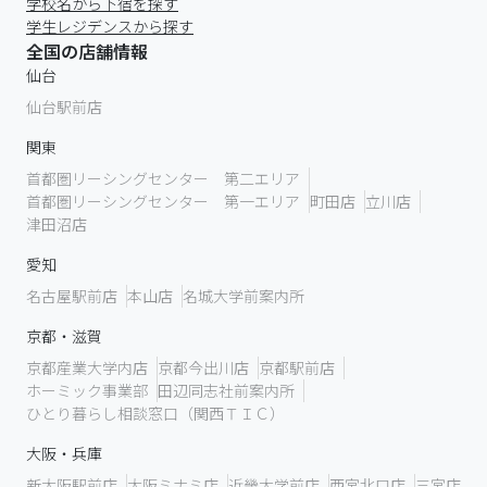
学校名から下宿を探す
学生レジデンスから探す
全国の店舗情報
仙台
仙台駅前店
関東
首都圏リーシングセンター 第二エリア
首都圏リーシングセンター 第一エリア
町田店
立川店
津田沼店
愛知
名古屋駅前店
本山店
名城大学前案内所
京都・滋賀
京都産業大学内店
京都今出川店
京都駅前店
ホーミック事業部
田辺同志社前案内所
ひとり暮らし相談窓口（関西ＴＩＣ）
大阪・兵庫
新大阪駅前店
大阪ミナミ店
近畿大学前店
西宮北口店
三宮店