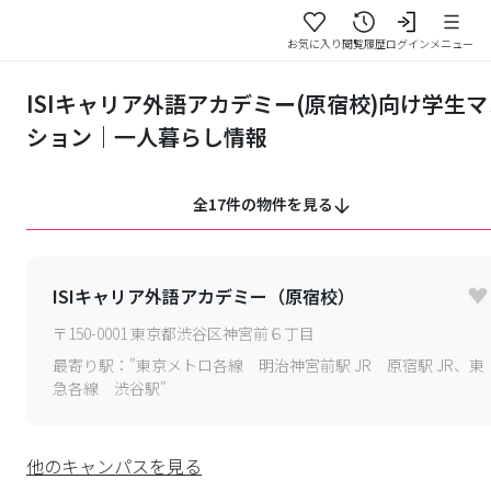
お気に入り
閲覧履歴
ログイン
メニュー
ISIキャリア外語アカデミー(原宿校)向け学生マ
ション｜一人暮らし情報
全17件の物件を見る
ISIキャリア外語アカデミー（原宿校）
〒
150-0001
東京都渋谷区神宮前６丁目
最寄り駅：
"東京メトロ各線 明治神宮前駅 JR 原宿駅 JR、東
急各線 渋谷駅"
他のキャンパスを見る