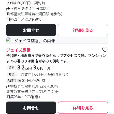
60,000円／契約時
入館料
学校まで徒歩 21分 3820m
都営大江戸線若松河田駅 徒歩5分
築21年／RC3階建て
お問合せ
詳細を見る
ジェイズ鷹番
渋谷駅・横浜駅まで乗り換えなしでアクセス良好。マンション
までの道のりは商店街なので便利です。
8.2
9
-
賃料
万円
万円
／月
月額賃料1か月分／契約時お預り
敷金
96,000円／契約時
入館料
学校まで電車利用 22分 4180m
東急東横線学芸大学駅 徒歩5分
築23年／RC3階建て
お問合せ
詳細を見る