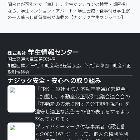
問合せが可能です（無料）。学生マンションの検索・部屋探し
なら、学生マンション・アパート・学生会館・食事付き学生寮
の一人暮らし賃貸情報が満載の【ナジック学生マンション】
国土交通大臣(2)第9054号
加盟団体／(一社)不動産流通経営協会、(公社)首都圏不動産公正
取引協議会
ナジック安全・安心への取り組み
「FRK 一般社団法人不動産流通経営協会」
に加盟し、不動産公正取引協議会連合会の
「不動産の表示に関する公正競争規約」を
遵守し適正な広告その他の表示をするよう
努めております。
プライバシーマーク付与事業者（認定番
号:20001167号）として、個人の権利や利