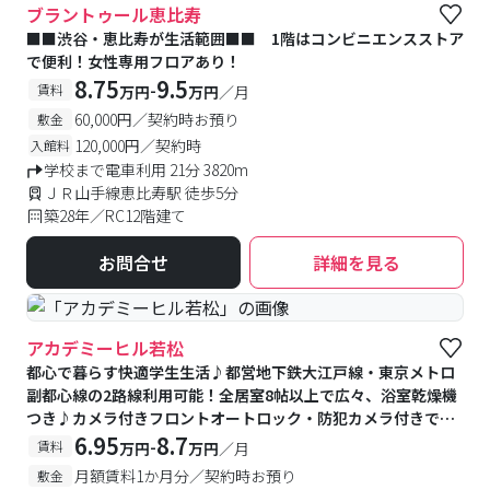
ブラントゥール恵比寿
■■渋谷・恵比寿が生活範囲■■ 1階はコンビニエンスストア
で便利！女性専用フロアあり！
8.75
9.5
-
賃料
万円
万円
／月
60,000円／契約時お預り
敷金
120,000円／契約時
入館料
学校まで電車利用 21分 3820m
ＪＲ山手線恵比寿駅 徒歩5分
築28年／RC12階建て
お問合せ
詳細を見る
アカデミーヒル若松
都心で暮らす快適学生生活♪都営地下鉄大江戸線・東京メトロ
副都心線の2路線利用可能！全居室8帖以上で広々、浴室乾燥機
つき♪カメラ付きフロントオートロック・防犯カメラ付きで安
心♪徒歩自転車圏内の学校多数★
6.95
8.7
-
賃料
万円
万円
／月
月額賃料1か月分／契約時お預り
敷金