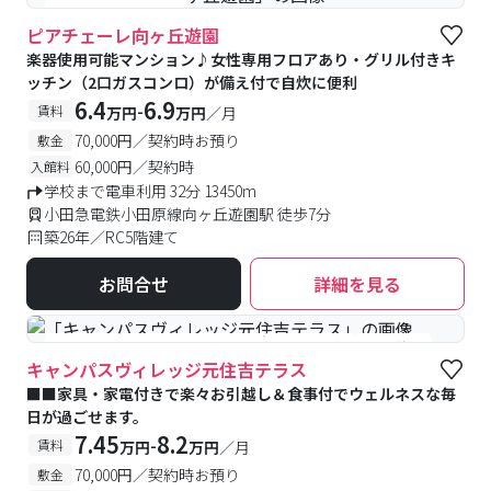
#女性専用フロアあり
ピアチェーレ向ヶ丘遊園
楽器使用可能マンション♪女性専用フロアあり・グリル付きキ
ッチン（2口ガスコンロ）が備え付で自炊に便利
6.4
6.9
-
賃料
万円
万円
／月
70,000円／契約時お預り
敷金
60,000円／契約時
入館料
学校まで電車利用 32分 13450m
小田急電鉄小田原線向ヶ丘遊園駅 徒歩7分
築26年／RC5階建て
お問合せ
詳細を見る
#食事付き
#女性専用フロアあり
#予約受付中
#空室待ち
キャンパスヴィレッジ元住吉テラス
■■家具・家電付きで楽々お引越し＆食事付でウェルネスな毎
日が過ごせます。
7.45
8.2
-
賃料
万円
万円
／月
70,000円／契約時お預り
敷金