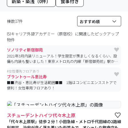
新築・築浅（0件）
食事付き
棟数17件
ISIキャリア外語アカデミー（原宿校）
に関連したピックアップ
物件
ソノリティ新宿御苑
2021年3月内装リニューアル！学生限定が羨ましくなるくらい、設
備も内装も整いました！東京メトロ丸の内線「新宿御苑前」駅から
徒歩1分★JR新宿駅も徒歩12分！温水洗浄便座、浴室乾燥機、洗面
#
女性優先フロアあり
化粧台、2口コンロが備え付け♪、トランクルームつきで収納たっ
ブラントゥール恵比寿
ぷり♪
■■渋谷・恵比寿が生活範囲■■ 1階はコンビニエンスストアで
便利！女性専用フロアあり！
#予約受付中
#空室待ち
スチューデントハイツ代々木上原
「代々木上原駅」徒歩２分！小田急線・メトロ千代田線の2路線
利用可、治安が良く落ち着いた街並みで、オシャレな飲食店も