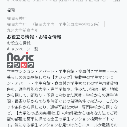
福岡
福岡天神店
福岡大学店 （福岡大学内 学生部事務室別棟２階）
九州大学前案内所
お役立ち情報・お得な情報
お役立ち情報
キャンペーン一覧
学生マンション・アパート・学生会館・食事付き学生寮・一人
暮らしのお部屋探しなら【ナジック】掲載中の学生マンショ
ン・アパート・学生会館・食事付き学生寮などの学生用賃貸物
件を、通学可能な大学・専門学校や、住みたい沿線・駅・地域
から探して、間取り・予算に合わせた家賃・学校からの通学時
間・最寄り駅からの徒歩時間などの希望条件で絞込み！こだわ
りや条件から探したり、通学可能な大学・専門学校から探すな
ど、【大学との提携実績No.1】の物件数から様々な方法でご希
望の部屋を簡単に探せる全国の学生マンション検索サイトで
す。気になる学生マンションを見つけたら、メールか電話でお