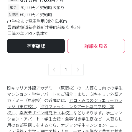
万円
万円
／月
70,000円／契約時お預り
敷金
60,000円／契約時
入館料
学校まで電車利用 38分 6140m
西武鉄道新宿線新井薬師前駅 徒歩3分
築22年／RC3階建て
空室確認
詳細を見る
1
ISIキャリア外語アカデミー（原宿校）の一人暮らし向けの学生
マンション・学生アパートをご紹介！また、ISIキャリア外語ア
カデミー（原宿校）の近隣には、
ヒコ・みづのジュエリーカレ
ッジ（東京校）
、
渋谷ファッション＆アート専門学校（本
校）
、
桑沢デザイン研究所（本校）
などもあります。学生マン
ション・アパート・学生会館・食事付き学生寮など一人暮らし
用のお部屋探しをするなら、ナジック学生マンション。エリ
ア・沿線・大学・専門学校・人気テーマ・条件など豊富な検索