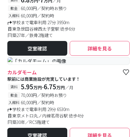
万円
万円
／月
60,000円／契約時お預り
敷金
60,000円／契約時
入館料
学校まで電車利用 27分 3950m
東急世田谷線西太子堂駅 徒歩6分
築27年／鉄骨2階建て
空室確認
詳細を見る
#予約受付中
#空室待ち
カルダモーム
駅前には商業施設が充実しています！
5.95
6.75
-
賃料
万円
万円
／月
70,000円／契約時お預り
敷金
60,000円／契約時
入館料
学校まで電車利用 29分 6530m
東京メトロ丸ノ内線茗荷谷駅 徒歩4分
築30年／RC5階建て
空室確認
詳細を見る