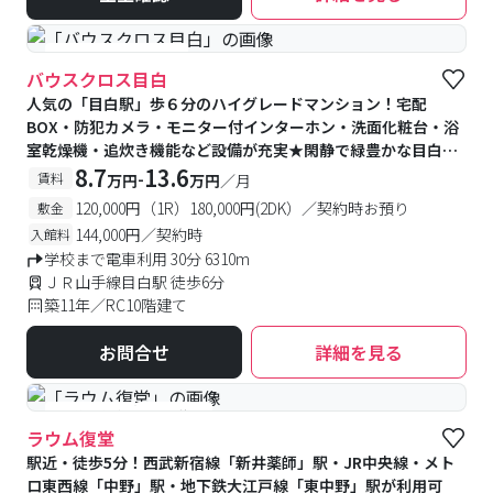
#女性専用フロアあり
バウスクロス目白
人気の「目白駅」歩６分のハイグレードマンション！宅配
BOX・防犯カメラ・モニター付インターホン・洗面化粧台・浴
室乾燥機・追炊き機能など設備が充実★閑静で緑豊かな目白エ
リアは住みやすさ抜群♪
8.7
13.6
-
賃料
万円
万円
／月
120,000円（1R）180,000円(2DK）／契約時お預り
敷金
144,000円／契約時
入館料
学校まで電車利用 30分 6310m
ＪＲ山手線目白駅 徒歩6分
築11年／RC10階建て
お問合せ
詳細を見る
#予約受付中
#空室待ち
ラウム復堂
駅近・徒歩5分！西武新宿線「新井薬師」駅・JR中央線・メト
ロ東西線「中野」駅・地下鉄大江戸線「東中野」駅が利用可