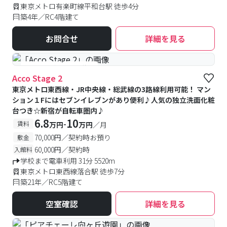
東京メトロ有楽町線平和台駅 徒歩4分
築4年／RC4階建て
お問合せ
詳細を見る
#予約受付中
#空室待ち
Acco Stage 2
東京メトロ東西線・JR中央線・総武線の3路線利用可能！ マン
ション１Fにはセブンイレブンがあり便利♪人気の独立洗面化粧
台つき☆新宿が自転車圏内♪
6.8
10
-
賃料
万円
万円
／月
70,000円／契約時お預り
敷金
60,000円／契約時
入館料
学校まで電車利用 31分 5520m
東京メトロ東西線落合駅 徒歩7分
築21年／RC5階建て
空室確認
詳細を見る