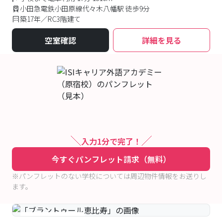
小田急電鉄小田原線代々木八幡駅 徒歩9分
築17年／RC3階建て
空室確認
詳細を見る
入力1分で完了！
今すぐパンフレット請求（無料）
※パンフレットのない学校については周辺物件情報をお送りし
ます。
#女性優先フロアあり