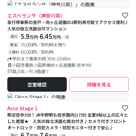
#予約受付中
#空室待ち
エスペランサ（神奈川県）
急行停車駅の登戸・向ヶ丘遊園の2駅利用可能でアクセス便利♪
人気の独立洗面台付マンション
5.9
6.45
-
賃料
万円
万円
／月
70,000円／契約時お預り
敷金
60,000円／契約時
入館料
学校まで電車利用 36分 13580m
小田急電鉄小田原線向ヶ丘遊園駅 徒歩9分
築23年／RC4階建て
空室確認
詳細を見る
#予約受付中
#空室待ち
Acco Stage 1
駅近徒歩3分！JR中野駅も徒歩圏内(17分) 全室8帖以上の広々と
した居室★ 人気の独立洗面化粧台付き♪カメラ付きフロント
オートロック・防犯カメラ・防犯モニター付きで安心♪
6.7
7.6
-
賃料