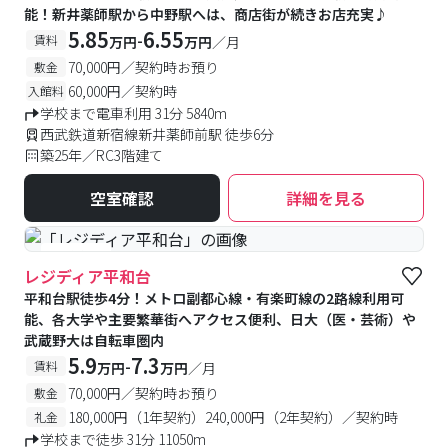
能！新井薬師駅から中野駅へは、商店街が続きお店充実♪
5.85
6.55
-
賃料
万円
万円
／月
70,000円／契約時お預り
敷金
60,000円／契約時
入館料
学校まで電車利用 31分 5840m
西武鉄道新宿線新井薬師前駅 徒歩6分
築25年／RC3階建て
空室確認
詳細を見る
#食事付き
レジディア平和台
平和台駅徒歩4分！メトロ副都心線・有楽町線の2路線利用可
能、各大学や主要繁華街へアクセス便利、日大（医・芸術）や
武蔵野大は自転車圏内
5.9
7.3
-
賃料
万円
万円
／月
70,000円／契約時お預り
敷金
180,000円（1年契約）240,000円（2年契約）／契約時
礼金
学校まで徒歩 31分 11050m