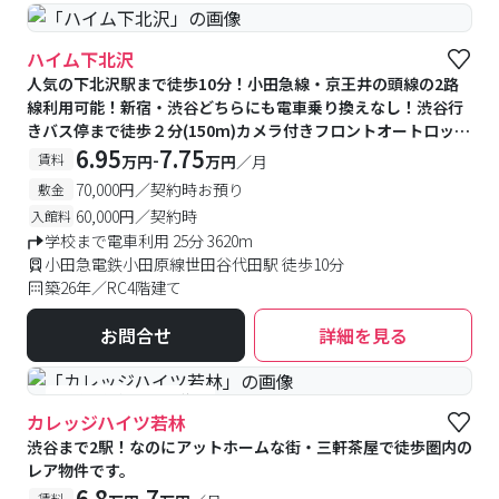
ハイム下北沢
人気の下北沢駅まで徒歩10分！小田急線・京王井の頭線の2路
線利用可能！新宿・渋谷どちらにも電車乗り換えなし！渋谷行
きバス停まで徒歩２分(150m)カメラ付きフロントオートロッ
ク・防犯カメラ付きで安心♪
6.95
7.75
-
賃料
万円
万円
／月
70,000円／契約時お預り
敷金
60,000円／契約時
入館料
学校まで電車利用 25分 3620m
小田急電鉄小田原線世田谷代田駅 徒歩10分
築26年／RC4階建て
お問合せ
詳細を見る
#予約受付中
#空室待ち
カレッジハイツ若林
渋谷まで2駅！なのにアットホームな街・三軒茶屋で徒歩圏内の
レア物件です。
6.8
7
-
賃料