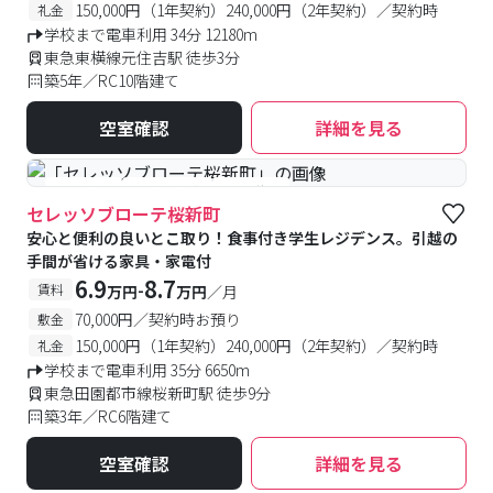
150,000円（1年契約）240,000円（2年契約）／契約時
礼金
学校まで電車利用 34分 12180m
東急東横線元住吉駅 徒歩3分
築5年／RC10階建て
空室確認
詳細を見る
#食事付き
#予約受付中
#空室待ち
セレッソブローテ桜新町
安心と便利の良いとこ取り！食事付き学生レジデンス。引越の
手間が省ける家具・家電付
6.9
8.7
-
賃料
万円
万円
／月
70,000円／契約時お預り
敷金
150,000円（1年契約）240,000円（2年契約）／契約時
礼金
学校まで電車利用 35分 6650m
東急田園都市線桜新町駅 徒歩9分
築3年／RC6階建て
空室確認
詳細を見る