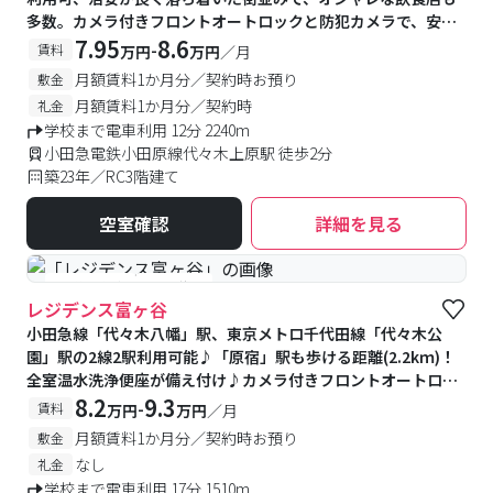
多数。カメラ付きフロントオートロックと防犯カメラで、安心
のセキュリティ環境です
7.95
8.6
-
賃料
万円
万円
／月
月額賃料1か月分／契約時お預り
敷金
月額賃料1か月分／契約時
礼金
学校まで電車利用 12分 2240m
小田急電鉄小田原線代々木上原駅 徒歩2分
築23年／RC3階建て
空室確認
詳細を見る
#予約受付中
#空室待ち
レジデンス富ヶ谷
小田急線「代々木八幡」駅、東京メトロ千代田線「代々木公
園」駅の2線2駅利用可能♪「原宿」駅も歩ける距離(2.2kｍ)！
全室温水洗浄便座が備え付け♪カメラ付きフロントオートロッ
ク・防犯カメラ付きで安心♪バストイレセパレート♪
8.2
9.3
-
賃料
万円
万円
／月
月額賃料1か月分／契約時お預り
敷金
なし
礼金
学校まで電車利用 17分 1510m