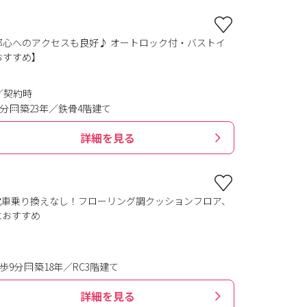
都心へのアクセスも良好♪ オートロック付・バストイ
おすすめ】
／契約時
1分
築23年／鉄骨4階建て
詳細を見る
電車乗り換えなし！フローリング調クッションフロア、
におすすめ
歩9分
築18年／RC3階建て
詳細を見る