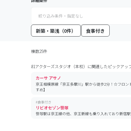
詳細条件
絞り込み条件・指定なし
新築・築浅（0件）
食事付き
棟数25件
81アクターズスタジオ（本校）
に関連したピックアッ
カーサ アサノ
京王相模原線「京王多摩川」駅から徒歩2分！☆フロン
すめ】
#
食事付き
リビオセゾン笹塚
笹塚駅は京王線の他、京王新線も乗り入れており新宿駅