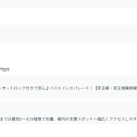
プ物件
トオートロック付きで安心♪バストイレセパレート！【京王線・京王相模原
までは最短5〜６分程度で到着、都内の主要スポットへ幅広くアクセスしや