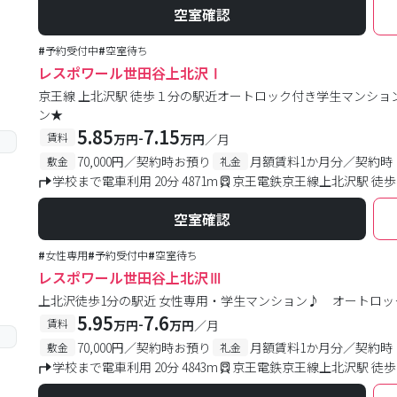
空室確認
#
予約受付中
#
空室待ち
レスポワール世田谷上北沢Ⅰ
京王線 上北沢駅 徒歩１分の駅近オートロック付き学生マンショ
ン★
5.85
7.15
-
賃料
万円
万円
／月
70,000円／契約時お預り
月額賃料1か月分／契約時
敷金
礼金
学校まで電車利用 20分 4871m
京王電鉄京王線上北沢駅 徒歩
空室確認
#
女性専用
#
予約受付中
#
空室待ち
レスポワール世田谷上北沢Ⅲ
上北沢徒歩1分の駅近 女性専用・学生マンション♪ オートロッ
5.95
7.6
-
賃料
万円
万円
／月
70,000円／契約時お預り
月額賃料1か月分／契約時
敷金
礼金
学校まで電車利用 20分 4843m
京王電鉄京王線上北沢駅 徒歩