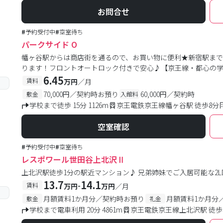
お問合せ
#
予約受付中
#
空室待ち
パークサイド O
幡ヶ谷駅からは商店街を通るので、お買い物に便利★新宿駅まで
ります！フロントオートロック付きで安心♪【京王線・都心の
6.45
賃料
万円
／月
70,000円／契約時お預り
60,000円／契約時
敷金
入館料
学校まで徒歩 15分 1126m
京王電鉄京王線幡ヶ谷駅 徒歩8分
空室確認
#
予約受付中
#
空室待ち
レスポワール世田谷上北沢Ⅱ
上北沢駅徒歩1分の駅近マンション♪ 兄弟姉妹でご入居可能な2L
13.7
14.1
-
賃料
万円
万円
／月
月額賃料1か月分／契約時お預り
月額賃料1か月分
敷金
礼金
学校まで電車利用 20分 4861m
京王電鉄京王線上北沢駅 徒歩