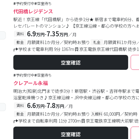
#
予約受付中
#
空室待ち
代田橋レジデンス
駅近！京王線「代田橋駅」から徒歩1分★ 新宿まで電車約6分、
レセパレートのマンション♪ 【京王線沿線・都心の学校の方へ
6.9
7.35
-
賃料
万円
万円
／月
月額賃料1か月分／契約時お預り
月額賃料1か月分
敷金
礼金
学校まで電車利用 9分 1367m
京王電鉄京王線代田橋駅 徒歩
空室確認
#
予約受付中
#
空室待ち
クレアール永福
明治大(和泉)北門まで徒歩3分！新宿駅・渋谷駅・吉祥寺駅まで
浴室乾燥機つき♪京王線沿線・JR中央線沿線・都心の学校の方
6.6
7.8
-
賃料
万円
万円
／月
月額賃料1か月分／契約時お預り
60,000円／契約時
敷金
入館料
学校まで自転車利用 11分 2700m
京王電鉄京王線明大前駅 徒
空室確認