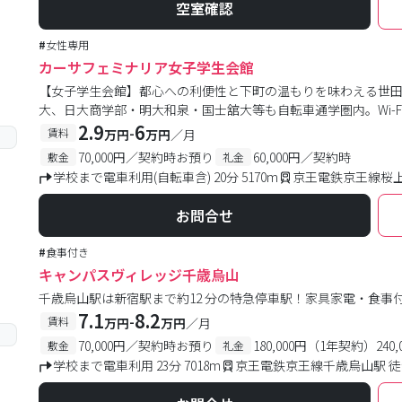
空室確認
#
女性専用
カーサフェミナリア女子学生会館
【女子学生会館】都心への利便性と下町の温もりを味わえる世
大、日大商学部・明大和泉・国士舘大等も自転車通学圏内。Wi-
2.9
6
-
賃料
万円
万円
／月
70,000円／契約時お預り
60,000円／契約時
敷金
礼金
学校まで電車利用(自転車含) 20分 5170m
京王電鉄京王線桜上
お問合せ
#
食事付き
キャンパスヴィレッジ千歳烏山
千歳烏山駅は新宿駅まで約12 分の特急停車駅！家具家電・食
7.1
8.2
-
賃料
万円
万円
／月
70,000円／契約時お預り
180,000円（1年契約）24
敷金
礼金
学校まで電車利用 23分 7018m
京王電鉄京王線千歳烏山駅 徒