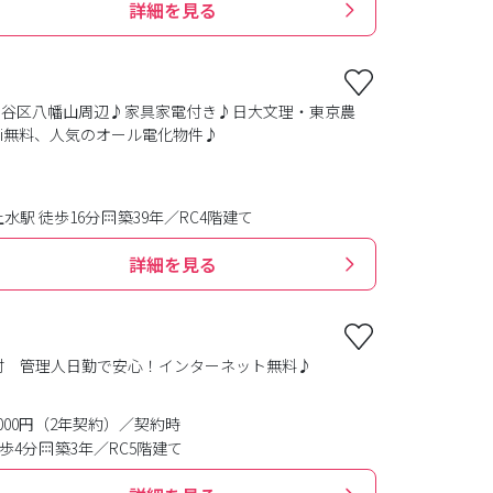
詳細を見る
田谷区八幡山周辺♪家具家電付き♪日大文理・東京農
Fi無料、人気のオール電化物件♪
水駅 徒歩16分
築39年／RC4階建て
詳細を見る
事付 管理人日勤で安心！インターネット無料♪
0,000円（2年契約）／契約時
歩4分
築3年／RC5階建て