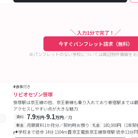
入力1分で完了！
今すぐパンフレット請求（無料）
※パンフレットのない学校については周辺物件情報をお
#
食事付き
リビオセゾン笹塚
笹塚駅は京王線の他、京王新線も乗り入れており新宿駅までは最
アクセスしやすい点が大きな魅力
7.9
9.1
-
賃料
万円
万円
／月
月額賃料1か月分／契約時お預り
180,000円（1年
敷金
礼金
学校まで徒歩 14分 1104m
京王電鉄京王線笹塚駅 徒歩11分