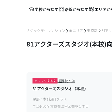
学校から探す
路線から探す
エリアか
ナジック学生マンション
全エリア
東京都
81ア
81アクターズスタジオ(本校
提携校とは
ナジック提携校
81アクターズスタジオ（本校）
学部：
本科,週1クラス
〒
151-0073
東京都渋谷区笹塚１丁目