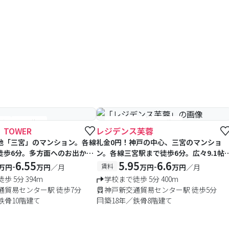
付中
#空室待ち
#予約受付中
#空室待ち
Ⅱ TOWER
レジデンス芙蓉
地「三宮」のマンション。各線
礼金0円！神戸の中心、三宮のマンショ
徒歩6分。多方面へのお出かけ
ン。各線三宮駅まで徒歩6分。広々9.1帖
6.55
(他タイプあり)。
5.95
6.6
-
-
賃料
万円
万円
／月
万円
万円
／月
歩 5分 394m
学校まで徒歩 5分 400m
通貿易センター駅 徒歩7分
神戸新交通貿易センター駅 徒歩5分
鉄骨10階建て
築18年／鉄骨8階建て