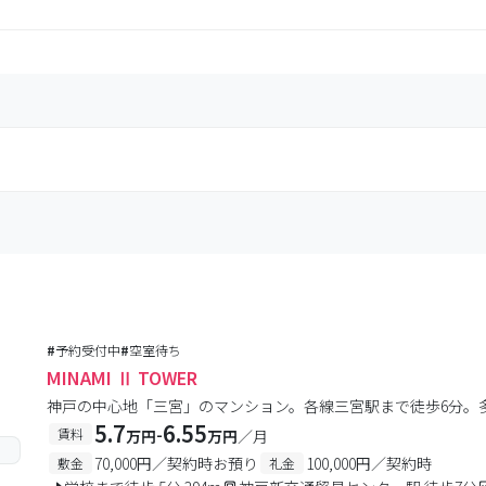
#
予約受付中
#
空室待ち
MINAMI Ⅱ TOWER
神戸の中心地「三宮」のマンション。各線三宮駅まで徒歩6分。
5.7
6.55
-
賃料
万円
万円
／月
70,000円／契約時お預り
100,000円／契約時
敷金
礼金