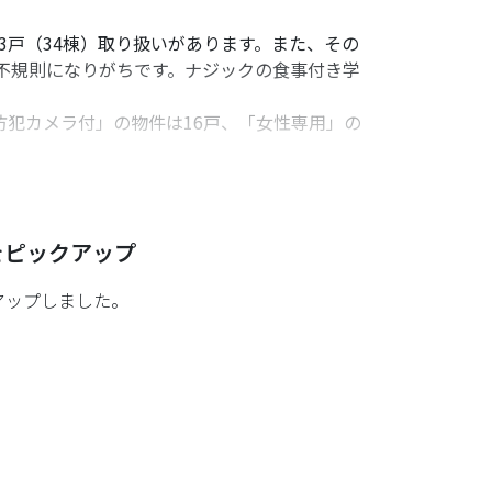
3戸（34棟）取り扱いがあります。また、その
不規則になりがちです。ナジックの食事付き学
防犯カメラ付」の物件は16戸、「女性専用」の
陽音楽&ダンス専門学校（本校）への通学の予定
をピックアップ
学校学生向けの食事付き物件やオススメな物件を
アップしました。
）