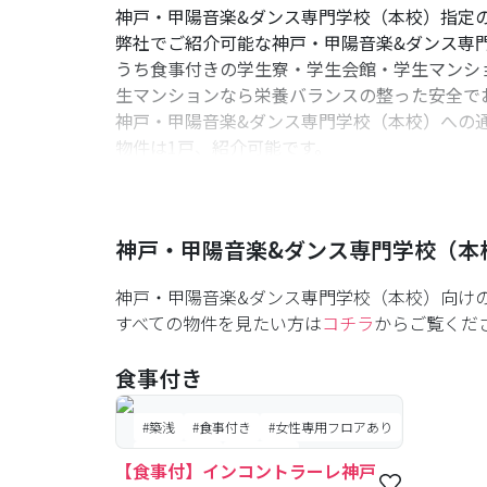
神戸女子学生会館
神戸・甲陽音楽&ダンス専門学校（本校）指定
https://www.kobe-deco.jp/
弊社でご紹介可能な神戸・甲陽音楽&ダンス専門
うち食事付きの学生寮・学生会館・学生マンシ
◎提携 学生マンション
生マンションなら栄養バランスの整った安全で
株式会社エスピック
神戸・甲陽音楽&ダンス専門学校（本校）への通
http://www.espic-net.com/cata/list.html
物件は1戸、紹介可能です。
UniLife神戸三宮店
初めての一人暮らしでもご安心ください。セキ
https://unilife.co.jp/area/area_hanshin/kobe
神戸・甲陽音楽&ダンス専門学校（本校）向け
ナジック三宮店
の方、また検討中や住まいに関して初めてでお
https://749.jp/28/s/9283/1
神戸・甲陽音楽&ダンス専門学校（本
上記の通り、いくつか提携している仲介業者が
神戸・甲陽音楽&ダンス専門学校（本校）向け
紹介しています。以下よりご参考ください。
すべての物件を見たい方は
コチラ
からご覧くだ
※参照：https://www.music.ac.jp
食事付き
#築浅
#食事付き
#女性専用フロアあり
#予約受付中
#空室待ち
【食事付】インコントラーレ神戸