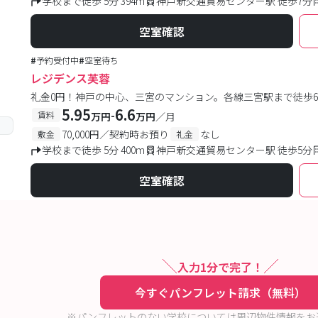
学校まで徒歩 5分 394m
神戸新交通貿易センター駅 徒歩7分
空室確認
#
予約受付中
#
空室待ち
レジデンス芙蓉
礼金0円！神戸の中心、三宮のマンション。各線三宮駅まで徒歩6分
5.95
6.6
-
賃料
万円
万円
／月
70,000円／契約時お預り
なし
敷金
礼金
学校まで徒歩 5分 400m
神戸新交通貿易センター駅 徒歩5分
空室確認
入力1分で完了！
今すぐパンフレット請求（無料）
※パンフレットのない学校については周辺物件情報をお