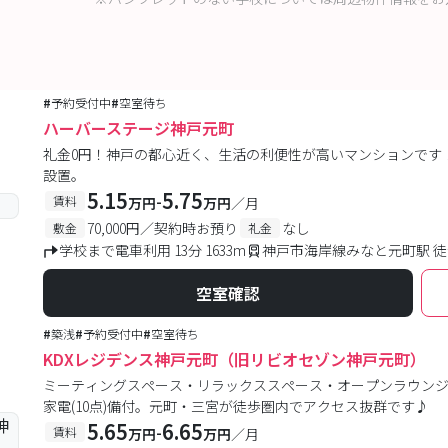
#
予約受付中
#
空室待ち
ハーバーステージ神戸元町
礼金0円！神戸の都心近く、生活の利便性が高いマンションです
設置。
5.15
5.75
-
賃料
万円
万円
／月
70,000円／契約時お預り
なし
敷金
礼金
学校まで電車利用 13分 1633m
神戸市海岸線みなと元町駅 徒
空室確認
#
築浅
#
予約受付中
#
空室待ち
KDXレジデンス神戸元町（旧リビオセゾン神戸元町）
ミーティングスペース・リラックススペース・オープンラウンジ
家電(10点)備付。元町・三宮が徒歩圏内でアクセス抜群です♪
5.65
6.65
-
賃料
万円
万円
／月