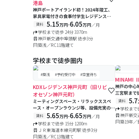
港島
神戸ポートアイランド初！2024年竣工、
家具家電付きの食事付学生レジデンス。
三宮まで所要時間14分でアクセス良好！
5.15
6.05
-
賃料
万円
万円
／月
女性専用フロアもあります♪5階と9階に
学校まで徒歩 24分 3370m
はみんなで使えるスタディルーム！1階に
神戸新交通中埠頭駅 徒歩3分
はシェアキッチンあり。トリプルセキュ
築浅／RC11階建て
リティと管理人(日勤)もいて安心安全で
す！
学校まで徒歩圏内
#築浅
#予約受付中
#空室待ち
#予約受
MINAMI 
KDXレジデンス神戸元町（旧リビ
神戸の中心
三宮駅まで
オセゾン神戸元町）
に便利◎
5.7
ミーティングスペース・リラックススペ
賃料
ース・オープンラウンジ等、設備充実の
学校まで徒
新築マンションです！居室には家具･家電
5.65
6.65
神戸新交
-
賃料
万円
万円
／月
(10点)備付。元町・三宮が徒歩圏内でアク
築19年／
学校まで徒歩 15分 1200m
セス抜群です♪
ＪＲ東海道本線元町駅 徒歩3分
築浅／RC13階建て