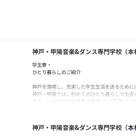
神戸・甲陽音楽&ダンス専門学校（本
学生寮・
ひとり暮らしのご紹介
神戸を満喫し、充実した学生生活を送るために
神戸・甲陽では、初めてのひとり暮らしでも安
また、一人ひとりの家賃の希望（3.3万円〜）
◎提携 学生寮
ドーミー三宮 / ドーミー神戸
神戸・甲陽音楽&ダンス専門学校（本
https://gakuseikaikan.com/dp/koyo/