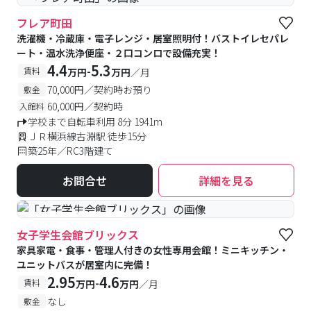
フレア町田
洗濯機・冷蔵庫・電子レンジ・居室照明付！バストイレセパレ
ート・温水洗浄便座・２口コンロで設備充実！
4.4
5.3
-
賃料
万円
万円
／月
70,000円／契約時お預り
敷金
60,000円／契約時
入館料
学校まで自転車利用 8分 1941m
ＪＲ横浜線古淵駅 徒歩15分
築25年／RC3階建て
お問合せ
詳細を見る
#食事付き
#女性専用
女子学生会館ブリックス
家具家電・食事・管理人付きの女性専用会館！ミニキッチン・
ユニットバスが居室内に完備！
2.95
4.6
-
賃料
万円
万円
／月
なし
敷金