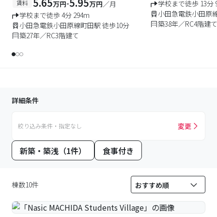
5.65
5.95
-
賃料
学校まで徒歩 13分 9
万円
万円
／月
小田急電鉄小田原線
学校まで徒歩 4分 294m
築38年／RC4階建
小田急電鉄小田原線町田駅 徒歩10分
築27年／RC3階建て
詳細条件
変更
絞り込み条件・指定なし
新築・築浅（1件）
食事付き
棟数10件