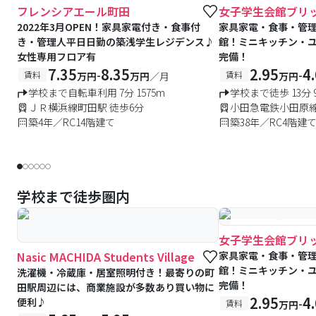
#キャンペーン実施中
フレンシアエール町田
女子学生会館ブリ
#女性専用フロアあり
2022年3月OPEN！家具家電付き・食事付
家具家電・食事・管
き・管理人平日日勤の築浅学生レジデンス♪
館！ミニキッチン・
女性専用フロア有
完備！
7.35
8.35
2.95
4
-
-
賃料
賃料
万円
万円
／月
万円
学校まで自転車利用 7分 1575m
学校まで徒歩 13分 9
ＪＲ横浜線町田駅 徒歩6分
小田急電鉄小田原線
築4年／RC14階建て
築38年／RC4階建
学校まで徒歩圏内
#食事付き
#女性専
女子学生会館ブリ
Nasic MACHIDA Students Village
家具家電・食事・管
館！ミニキッチン・
洗濯機・冷蔵庫・居室照明付き！最寄りの町
完備！
田駅周辺には、商業施設が多数あり買い物に
2.95
4
便利♪
-
賃料
万円