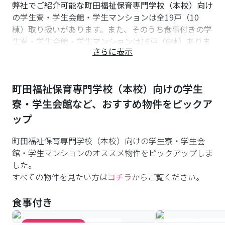
弊社でご紹介可能な町田福祉保育専門学校（本校）向け
の学生寮・学生会館・学生マンションは全19戸（10
棟）取り扱いがあります。また、そのうち食事付きの学
生寮・学生会館・学生マンションは16戸（6棟）ありま
さらに表示
す。初めての一人暮らしは、食生活が不規則になりがち
です。ナジックの食事付き学生マンションなら栄養バラ
ンスの整った安全でおいしい食事をご用意しておりま
町田福祉保育専門学校（本校）
向けの学生
す。
町田福祉保育専門学校（本校）への通学が便利な物件に
寮・学生会館など、おすすめ物件をピックア
は、「オートロック付」の物件は19戸、「防犯カメラ
ップ
付」の物件は17戸、「女性専用」の物件は5戸、紹介可
能です。
町田福祉保育専門学校（本校）向けの学生寮・学生会
初めての一人暮らしでもご安心ください。セキュリティ
館・学生マンションのオススメ物件をピックアップしま
対策を行った物件を多数用意しております。
した。
町田福祉保育専門学校（本校）向けの物件紹介は主に町
すべての物件を見たい方は
コチラ
からご覧ください。
田店が誠意をもって担当します。町田福祉保育専門学校
（本校）への通学の予定の方、また検討中や住まいに関
食事付き
して初めてでお困りの学生様・親御様は是非お気軽にご
連絡/ご相談ください。
#食事付き
#食事付き
#女性専