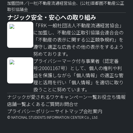
加盟団体／(一社)不動産流通経営協会、(公社)首都圏不動産公正
取引協議会
ナジック安全・安心への取り組み
「FRK 一般社団法人不動産流通経営協会」
に加盟し、不動産公正取引協議会連合会の
「不動産の表示に関する公正競争規約」を
遵守し適正な広告その他の表示をするよう
努めております。
プライバシーマーク付与事業者（認定番
号:20001167号）として、個人の権利や利
益を保護しながら「個人情報」の適正な管
理と活用を行い「個人情報」を適切に取り
扱うことに努めています。
ナジックが愛されるワケ
キャンペーン一覧
お役立ち情報
店舗一覧
よくあるご質問
お問合せ
プライバシーポリシー
サイトマップ
会社案内
© NATIONAL STUDENTS INFORMATION CENTER Co., Ltd.