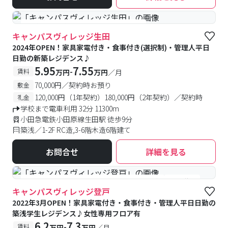
#築浅
#食事付き
#女性専用フロアあり
キャンパスヴィレッジ生田
2024年OPEN！家具家電付き・食事付き(選択制)・管理人平日
日勤の新築レジデンス♪
5.95
7.55
-
賃料
万円
万円
／月
70,000円／契約時お預り
敷金
120,000円（1年契約）180,000円（2年契約）／契約時
礼金
学校まで電車利用 32分 11300m
小田急電鉄小田原線生田駅 徒歩9分
築浅／1-2F RC造,3-6階木造6階建て
お問合せ
詳細を見る
#食事付き
#女性専用フロアあり
#予約受付中
#空室待ち
キャンパスヴィレッジ登戸
2022年3月OPEN！家具家電付き・食事付き・管理人平日日勤の
築浅学生レジデンス♪女性専用フロア有
6.2
7.3
-
賃料
万円
万円
／月