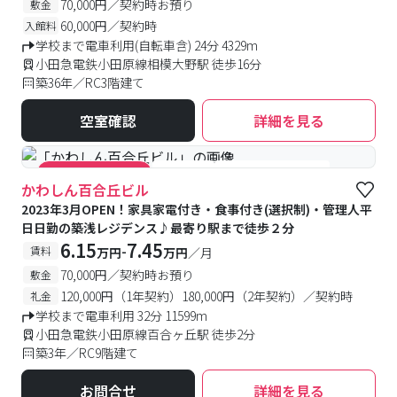
70,000円／契約時お預り
敷金
60,000円／契約時
入館料
学校まで電車利用(自転車含) 24分 4329m
小田急電鉄小田原線相模大野駅 徒歩16分
築36年／RC3階建て
空室確認
詳細を見る
#食事付き
#女性専用フロアあり
#キャンペーン実施中
かわしん百合丘ビル
2023年3月OPEN！家具家電付き・食事付き(選択制)・管理人平
日日勤の築浅レジデンス♪最寄り駅まで徒歩２分
6.15
7.45
-
賃料
万円
万円
／月
70,000円／契約時お預り
敷金
120,000円（1年契約）180,000円（2年契約）／契約時
礼金
学校まで電車利用 32分 11599m
小田急電鉄小田原線百合ヶ丘駅 徒歩2分
築3年／RC9階建て
お問合せ
詳細を見る