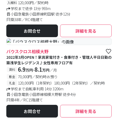
120,000円／契約時
入館料
学校まで徒歩 13分 993m
小田急電鉄小田原線町田駅 徒歩12分
築38年／RC4階建て
お問合せ
詳細を見る
#食事付き
#女性専用フロアあり
バウスクロス相模大野
2022年3月OPEN！家具家電付き・食事付き・管理人平日日勤の
築浅学生レジデンス♪女性専用フロア有
6.9
8.1
-
賃料
万円
万円
／月
70,000円／契約時お預り
敷金
120,000円（1年契約）180,000円（2年契約）／契約時
礼金
学校まで自転車利用 14分 3206m
小田急電鉄小田原線相模大野駅 徒歩4分
築4年／RC15階建て
お問合せ
詳細を見る