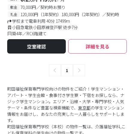
70,000円／契約時お預り
敷金
120,000円（1年契約）180,000円（2年契約）／契約時
礼金
学校まで電車利用 40分 17499m
小田急電鉄小田原線登戸駅 徒歩7分
築4年／RC6階建て
空室確認
詳細を見る
1
町田福祉保育専門学校向けの物件をご紹介！学生マンション・
アパート・学生会館・食事付き学生寮・下宿をお探しなら、ナ
ジック学生マンション。エリア・沿線・大学・専門学校・人気
テーマ・条件など豊富な検索機能で、
東京都
の学生マンション
情報をお届けし、あなたの充実した一人暮らしをサポートしま
す。
町田福祉保育専門学校
（
本校
）の物件一覧は、
介護福祉学科,こ
ども保育学科
の学生向けの物件一覧です。