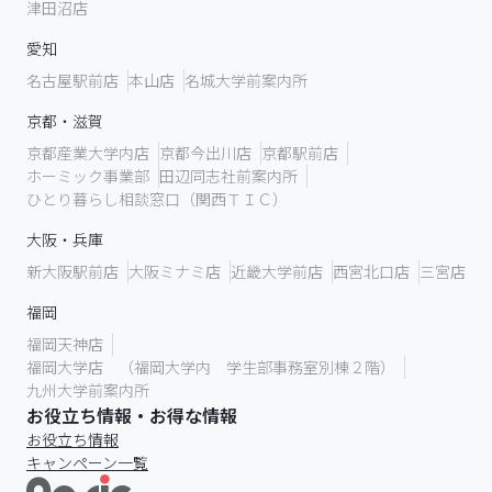
津田沼店
愛知
名古屋駅前店
本山店
名城大学前案内所
京都・滋賀
京都産業大学内店
京都今出川店
京都駅前店
ホーミック事業部
田辺同志社前案内所
ひとり暮らし相談窓口（関西ＴＩＣ）
大阪・兵庫
新大阪駅前店
大阪ミナミ店
近畿大学前店
西宮北口店
三宮店
福岡
福岡天神店
福岡大学店 （福岡大学内 学生部事務室別棟２階）
九州大学前案内所
お役立ち情報・お得な情報
お役立ち情報
キャンペーン一覧