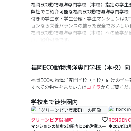
福岡ECO動物海洋専門学校（本校）指定の学生
弊社でご紹介可能な福岡ECO動物海洋専門学校
付きの学生寮・学生会館・学生マンションは0
ョンなら栄養バランスの整った安全でおいしい
福岡ECO動物海洋専門学校（本校）への通学が
戸、紹介可能です。
初めての一人暮らしでもご安心ください。セキ
福岡ECO動物海洋専門学校（本校）向けの物件
た検討中や住まいに関して初めてでお困りの学
福岡ECO動物海洋専門学校（本校）
向
福岡ECO動物海洋専門学校（本校）向けの学
すべての物件を見たい方は
コチラ
からご覧くだ
学校まで徒歩圏内
#築浅
グリーンピア呉服町
RESIDE
マンションの徒歩5分圏内に24h営業スー
◆2024年