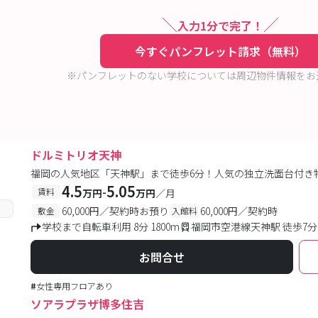
入力1分で完了！
今すぐパンフレット請求（無料）
※パンフレットのない学校については周辺物件情報をお
ドルミトリオ天神
福岡の人気地区「天神駅」まで徒歩6分！人気の独立洗面台付き
4.5
5.05
-
賃料
万円
万円
／月
60,000円／契約時お預り
60,000円／契約時
敷金
入館料
学校まで自転車利用 8分 1800m
福岡市空港線天神駅 徒歩7分
お問合せ
#
女性専用フロアあり
ソアラプラザ博多住吉