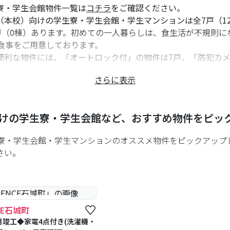
寮・学生会館物件一覧は
コチラ
をご確認ください。
（本校）向けの学生寮・学生会館・学生マンションは全7戸（1
戸（0棟）あります。初めての一人暮らしは、食生活が不規則に
食事をご用意しております。
便利な物件には、「オートロック付」の物件は7戸、「防犯カメ
さらに表示
ュリティ対策を行った物件を多数用意しております。
紹介は主に福岡天神店が誠意をもって担当します。福岡ECO動
生様・親御様は是非お気軽にご連絡/ご相談ください。
けの学生寮・学生会館など、おすすめ物件をピッ
生寮・学生会館・学生マンションのオススメ物件をピックアップ
さい。
#予約受付中
#空室待ち
NCE石城町
3月竣工◆家電4点付き(洗濯機・