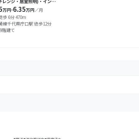
子レンジ・居室照明)・インタ
料です★
5
6.35
-
万円
万円
／月
歩 6分 470m
崎線千代県庁口駅 徒歩12分
9階建て