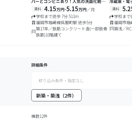
パーとコンビニあり！人気の洗面化粧
冷蔵庫・電
台・脱衣所付の物件です。
4.15
5.15
ーネット無
5.2
-
賃料
賃料
万円
万円
／月
学校まで徒歩 7分 511m
学校まで徒
福岡市箱崎線呉服町駅 徒歩5分
福岡市箱
築17年／鉄筋コンクリート造(一部鉄骨
築浅／RC
鉄筋)10階建て
詳細条件
絞り込み条件・指定なし
新築・築浅（2件）
棟数12件