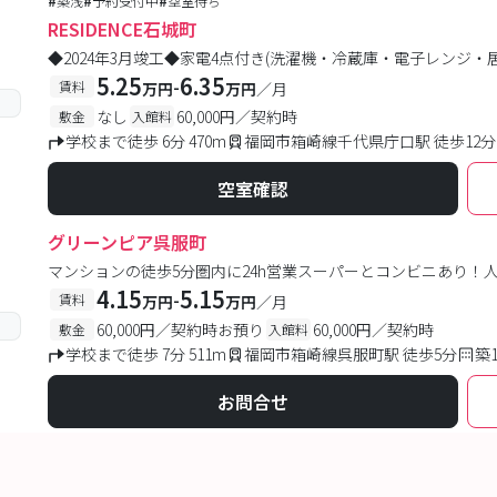
#
築浅
#
予約受付中
#
空室待ち
RESIDENCE石城町
◆2024年3月竣工◆家電4点付き(洗濯機・冷蔵庫・電子レンジ
5.25
6.35
-
賃料
万円
万円
／月
なし
60,000円／契約時
敷金
入館料
学校まで徒歩 6分 470m
福岡市箱崎線千代県庁口駅 徒歩12分
空室確認
グリーンピア呉服町
マンションの徒歩5分圏内に24h営業スーパーとコンビニあり！
4.15
5.15
-
賃料
万円
万円
／月
60,000円／契約時お預り
60,000円／契約時
敷金
入館料
学校まで徒歩 7分 511m
福岡市箱崎線呉服町駅 徒歩5分
築
お問合せ