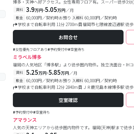
博多・天神へ好アクセス。女性専用フロア有。スーパー徒歩3分(210
3.9
5.05
-
賃料
万円
万円
／月
60,000円／契約時お預り
60,000円／契約時
敷金
入館料
学校まで自転車利用 11分 2700m
福岡市七隈線渡辺通駅 徒歩
お問合せ
#
女性優先フロアあり
#
予約受付中
#
空室待ち
ミラベル博多
福岡の人気地区「博多駅」より徒歩圏内物件。独立洗面台・IH
5.25
5.85
-
賃料
万円
万円
／月
60,000円／契約時お預り
60,000円／契約時
敷金
入館料
学校まで自転車利用 12分 2840m
ＪＲ鹿児島本線博多駅 徒歩
空室確認
#
予約受付中
#
空室待ち
アマランス
人気の天神エリアから徒歩圏内物件です。福岡(天神)駅まで徒歩1