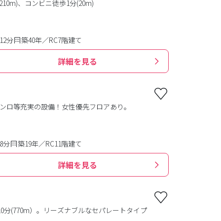
m)、コンビニ徒歩1分(20m)
12分
築40年／RC7階建て
詳細を見る
コンロ等充実の設備！女性優先フロアあり。
8分
築19年／RC11階建て
詳細を見る
0分(770m）。リーズナブルなセパレートタイプ