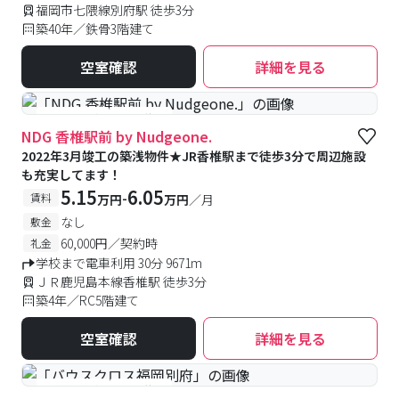
福岡市七隈線別府駅 徒歩3分
築40年／鉄骨3階建て
空室確認
詳細を見る
#予約受付中
#空室待ち
NDG 香椎駅前 by Nudgeone.
2022年3月竣工の築浅物件★JR香椎駅まで徒歩3分で周辺施設
も充実してます！
5.15
6.05
-
賃料
万円
万円
／月
なし
敷金
60,000円／契約時
礼金
学校まで電車利用 30分 9671m
ＪＲ鹿児島本線香椎駅 徒歩3分
築4年／RC5階建て
空室確認
詳細を見る
#予約受付中
#空室待ち