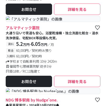
お問合せ
詳細を見る
アルマティック薬院
大通り沿いで夜道も安心。浴室乾燥機・独立洗面化粧台・温水
洗浄便座、宅配BOX等設備も充実。
5.2
6.05
-
賃料
万円
万円
／月
60,000円／契約時お預り
敷金
60,000円／契約時
入館料
学校まで自転車利用 10分 2420m
福岡市七隈線薬院駅 徒歩3分
築18年／RC11階建て
お問合せ
詳細を見る
#築浅
#予約受付中
#空室待ち
NDG 博多駅南 by Nudge’one.
◆家具家電付・2024年10月OPEN◆