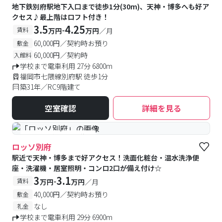
地下鉄別府駅地下入口まで徒歩1分(30m)、天神・博多へも好ア
クセス♪最上階はロフト付き！
3.5
4.25
-
賃料
万円
万円
／月
60,000円／契約時お預り
敷金
60,000円／契約時
入館料
学校まで電車利用 27分 6800m
福岡市七隈線別府駅 徒歩1分
築31年／RC9階建て
空室確認
詳細を見る
#予約受付中
#空室待ち
ロッソ別府
駅近で天神・博多まで好アクセス！洗面化粧台・温水洗浄便
座・洗濯機・居室照明・コンロ2口が備え付け☆
3
3.1
-
賃料
万円
万円
／月
40,000円／契約時お預り
敷金
なし
礼金
学校まで電車利用 29分 6900m