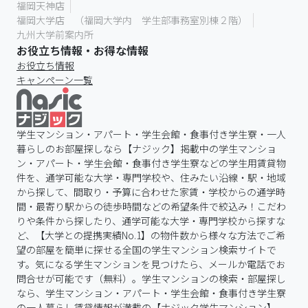
福岡天神店
福岡大学店 （福岡大学内 学生部事務室別棟２階）
九州大学前案内所
お役立ち情報・お得な情報
お役立ち情報
キャンペーン一覧
学生マンション・アパート・学生会館・食事付き学生寮・一人
暮らしのお部屋探しなら【ナジック】掲載中の学生マンショ
ン・アパート・学生会館・食事付き学生寮などの学生用賃貸物
件を、通学可能な大学・専門学校や、住みたい沿線・駅・地域
から探して、間取り・予算に合わせた家賃・学校からの通学時
間・最寄り駅からの徒歩時間などの希望条件で絞込み！こだわ
りや条件から探したり、通学可能な大学・専門学校から探すな
ど、【大学との提携実績No.1】の物件数から様々な方法でご希
望の部屋を簡単に探せる全国の学生マンション検索サイトで
す。気になる学生マンションを見つけたら、メールか電話でお
問合せが可能です（無料）。学生マンションの検索・部屋探し
なら、学生マンション・アパート・学生会館・食事付き学生寮
の一人暮らし賃貸情報が満載の【ナジック学生マンション】