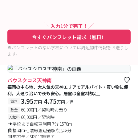
入力1分で完了！
今すぐパンフレット請求（無料）
※パンフレットのない学校については周辺物件情報をお送りし
ます。
#女性専用フロアあり
バウスクロス天神南
福岡の中心地、大人気の天神エリアでアルバイト・買い物に便
利。大通り沿いで夜も安心。居室は全室8帖以上
3.95
4.75
-
賃料
万円
万円
／月
60,000円／契約時お預り
敷金
60,000円／契約時
入館料
学校まで自転車利用 7分 1570m
福岡市七隈線渡辺通駅 徒歩8分
築22年／SRC12階建て