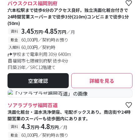
バウスクロス福岡別府
六本松駅まで徒歩6分のアクセス良好。独立洗面化粧台付きで
24時間営業スーパーまで徒歩3分(210m)コンビニまで徒歩1分
(50m)
3.45
4.85
-
賃料
万円
万円
／月
60,000円／契約時お預り
敷金
60,000円／契約時
入館料
学校まで電車利用 30分 6400m
福岡市七隈線別府駅 徒歩4分
築19年／SRC12階建て
空室確認
詳細を見る
#予約受付中
#空室待ち
ソアラプラザ福岡百道
洗面化粧台・温水洗浄便座、宅配ボックスあり。商店街や24時
間営業のスーパーも徒歩圏内にあります。
4.3
4.8
-
賃料
万円
万円
／月
60,000円／契約時お預り
敷金