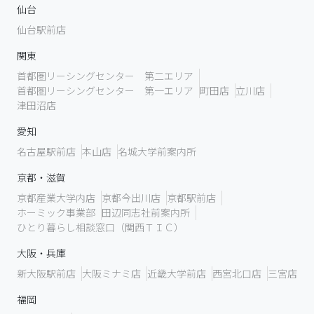
仙台
仙台駅前店
関東
首都圏リーシングセンター 第二エリア
首都圏リーシングセンター 第一エリア
町田店
立川店
津田沼店
愛知
名古屋駅前店
本山店
名城大学前案内所
京都・滋賀
京都産業大学内店
京都今出川店
京都駅前店
ホーミック事業部
田辺同志社前案内所
ひとり暮らし相談窓口（関西ＴＩＣ）
大阪・兵庫
新大阪駅前店
大阪ミナミ店
近畿大学前店
西宮北口店
三宮店
福岡