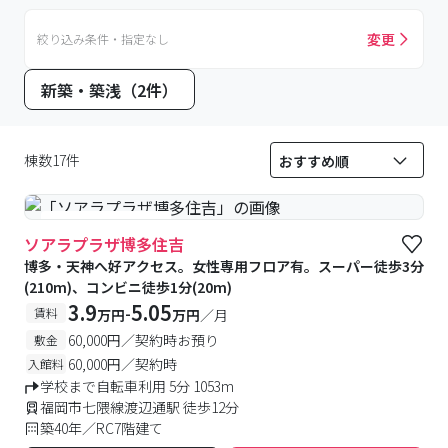
ください。
変更
絞り込み条件・指定なし
※参照：https://entry-apfc.asojuku.ac.jp/（2023年5月
時点で確認できるデータです。参考程度にご確認くださ
新築・築浅（2件）
い。）
棟数17件
#女性専用フロアあり
ソアラプラザ博多住吉
博多・天神へ好アクセス。女性専用フロア有。スーパー徒歩3分
(210m)、コンビニ徒歩1分(20m)
3.9
5.05
-
賃料
万円
万円
／月
60,000円／契約時お預り
敷金
60,000円／契約時
入館料
学校まで自転車利用 5分 1053m
福岡市七隈線渡辺通駅 徒歩12分
築40年／RC7階建て