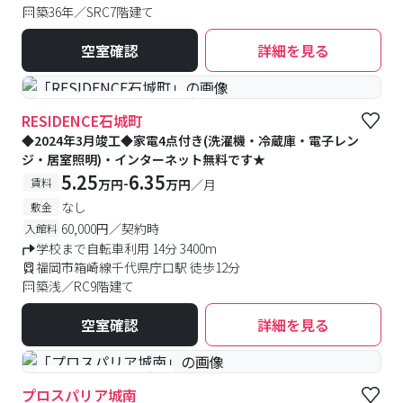
築36年／SRC7階建て
空室確認
詳細を見る
#築浅
#予約受付中
#空室待ち
RESIDENCE石城町
◆2024年3月竣工◆家電4点付き(洗濯機・冷蔵庫・電子レン
ジ・居室照明)・インターネット無料です★
5.25
6.35
-
賃料
万円
万円
／月
なし
敷金
60,000円／契約時
入館料
学校まで自転車利用 14分 3400m
福岡市箱崎線千代県庁口駅 徒歩12分
築浅／RC9階建て
空室確認
詳細を見る
#予約受付中
#空室待ち
プロスパリア城南