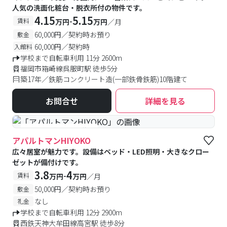
人気の洗面化粧台・脱衣所付の物件です。
4.15
5.15
-
賃料
万円
万円
／月
60,000円／契約時お預り
敷金
60,000円／契約時
入館料
学校まで自転車利用 11分 2600m
福岡市箱崎線呉服町駅 徒歩5分
築17年／鉄筋コンクリート造(一部鉄骨鉄筋)10階建て
お問合せ
詳細を見る
#予約受付中
#空室待ち
アパルトマンHIYOKO
広々居室が魅力です。設備はベッド・LED照明・大きなクロー
ゼットが備付けです。
3.8
4
-
賃料
万円
万円
／月
50,000円／契約時お預り
敷金
なし
礼金
学校まで自転車利用 12分 2900m
西鉄天神大牟田線高宮駅 徒歩8分