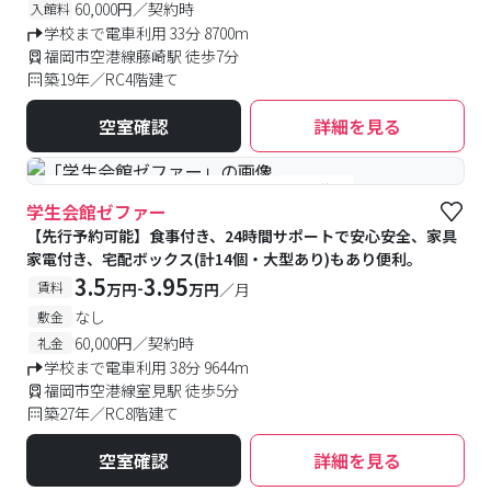
60,000円／契約時
入館料
学校まで電車利用 33分 8700m
福岡市空港線藤崎駅 徒歩7分
築19年／RC4階建て
空室確認
詳細を見る
#女性専用フロアあり
#予約受付中
#空室待ち
学生会館ゼファー
【先行予約可能】食事付き、24時間サポートで安心安全、家具
家電付き、宅配ボックス(計14個・大型あり)もあり便利。
3.5
3.95
-
賃料
万円
万円
／月
なし
敷金
60,000円／契約時
礼金
学校まで電車利用 38分 9644m
福岡市空港線室見駅 徒歩5分
築27年／RC8階建て
空室確認
詳細を見る