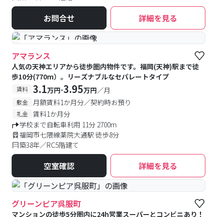
お問合せ
詳細を見る
#予約受付中
#空室待ち
アマランス
人気の天神エリアから徒歩圏内物件です。福岡(天神)駅まで徒
歩10分(770m）。リーズナブルなセパレートタイプ
3.1
3.95
-
賃料
万円
万円
／月
月額賃料1か月分／契約時お預り
敷金
賃料1か月分
礼金
学校まで自転車利用 11分 2700m
福岡市七隈線薬院大通駅 徒歩8分
築38年／RC5階建て
空室確認
詳細を見る
グリーンピア呉服町
マンションの徒歩5分圏内に24h営業スーパーとコンビニあり！