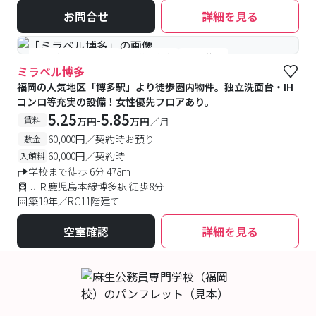
お問合せ
詳細を見る
#女性優先フロアあり
#予約受付中
#空室待ち
ミラベル博多
福岡の人気地区「博多駅」より徒歩圏内物件。独立洗面台・IH
コンロ等充実の設備！女性優先フロアあり。
5.25
5.85
-
賃料
万円
万円
／月
60,000円／契約時お預り
敷金
60,000円／契約時
入館料
学校まで徒歩 6分 478m
ＪＲ鹿児島本線博多駅 徒歩8分
築19年／RC11階建て
空室確認
詳細を見る