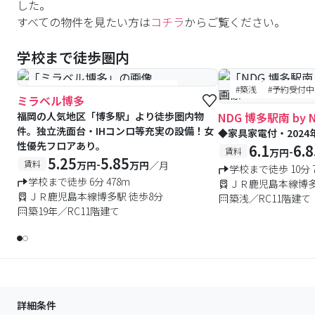
対策を行った物件を多数用意しております。
した。
麻生公務員専門学校（福岡校）向けの物件紹介は主に福
すべての物件を見たい方は
コチラ
からご覧ください。
ACハウスⅡ( ASO COMMUNITY HOUSE FUKUOKA Ⅱ)
岡天神店が誠意をもって担当します。麻生公務員専門学
男子専用
校（福岡校）への通学の予定の方、また検討中や住まい
学校まで徒歩圏内
住所
に関して初めてでお困りの学生様・親御様は是非お気軽
[男子専用]〒813-0016 福岡市東区香椎浜4-10-3
にご連絡/ご相談ください。
費用
#女性優先フロアあり
#予約受付中
#築浅
#予約受付中
ミラベル博多
入寮費：120,000円（入寮時のみ）／管理費：110,000
#空室待ち
福岡の人気地区「博多駅」より徒歩圏内物
NDG 博多駅南 by N
円（年額）／寮費：35,000円（月額）／食費：33,000
件。独立洗面台・IHコンロ等充実の設備！女
◆家具家電付・2024年
円（月額・税込）※水道費・ガス代込み／電気代：月
性優先フロアあり。
6.1
6.8
-
賃料
万円
額・実費／Wi-Fi：無料
5.25
5.85
-
賃料
万円
万円
／月
学校まで徒歩 10分 7
共同設備
学校まで徒歩 6分 478m
ＪＲ鹿児島本線博多
オートロックシステム玄関・食堂・浴室・シャワールー
ＪＲ鹿児島本線博多駅 徒歩8分
築浅／RC11階建て
ム・トイレ・洗面所・ランドリールーム・ミニキッチ
築19年／RC11階建て
ン・トレーニングルーム・駐輪場完備・インターネット
利用可
いくつか提携している仲介業者様があります。弊社もそ
の一つです。麻生公務員専門学校学生向けの食事付き物
詳細条件
件やオススメな物件を紹介しています。以下よりご参考