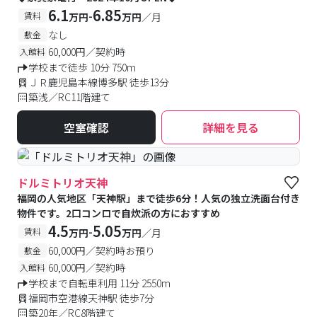
6.1
6.85
-
賃料
万円
万円
／月
なし
敷金
60,000円／契約時
入館料
学校まで徒歩 10分 750m
ＪＲ鹿児島本線博多駅 徒歩13分
築浅／RC11階建て
空室確認
詳細を見る
ドルミトリオ天神
福岡の人気地区「天神駅」まで徒歩6分！人気の独立洗面台付き
物件です。2口コンロで自炊派の方におすすめ
4.5
5.05
-
賃料
万円
万円
／月
60,000円／契約時お預り
敷金
60,000円／契約時
入館料
学校まで自転車利用 11分 2550m
福岡市空港線天神駅 徒歩7分
築20年／RC8階建て