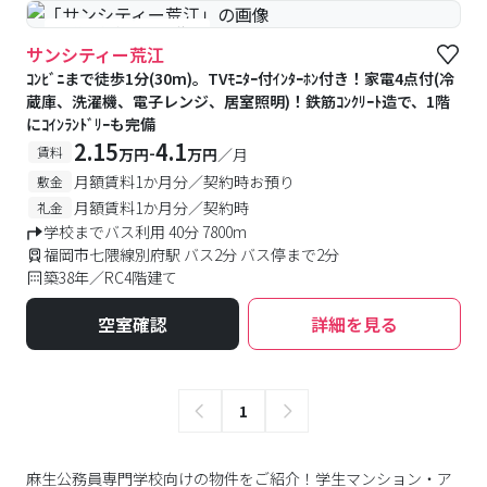
#予約受付中
#空室待ち
サンシティー荒江
ｺﾝﾋﾞﾆまで徒歩1分(30m)。TVﾓﾆﾀｰ付ｲﾝﾀｰﾎﾝ付き！家電4点付(冷
蔵庫、洗濯機、電子レンジ、居室照明)！鉄筋ｺﾝｸﾘｰﾄ造で、1階
にｺｲﾝﾗﾝﾄﾞﾘｰも完備
2.15
4.1
-
賃料
万円
万円
／月
月額賃料1か月分／契約時お預り
敷金
月額賃料1か月分／契約時
礼金
学校までバス利用 40分 7800m
福岡市七隈線別府駅 バス2分 バス停まで2分
築38年／RC4階建て
空室確認
詳細を見る
1
麻生公務員専門学校向けの物件をご紹介！学生マンション・ア