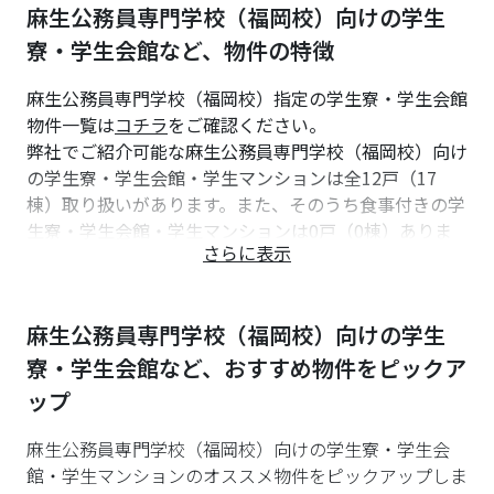
男子専用
麻生公務員専門学校（福岡校）向けの学生
女子専用
寮・学生会館など、物件の特徴
住所
〒812-0007 福岡市博多区東比恵3-13-45
麻生公務員専門学校（福岡校）指定の学生寮・学生会館
費用
物件一覧は
コチラ
をご確認ください。
【入寮費】
弊社でご紹介可能な麻生公務員専門学校（福岡校）向け
[1人部屋] 120,000円（入寮時のみ）
の学生寮・学生会館・学生マンションは全12戸（17
[2人部屋] 60,000円（入寮時のみ）
棟）取り扱いがあります。また、そのうち食事付きの学
【管理費】
生寮・学生会館・学生マンションは0戸（0棟）ありま
[1人/2人部屋] 80,000円（年額）
さらに表示
す。初めての一人暮らしは、食生活が不規則になりがち
【寮費】
です。ナジックの食事付き学生マンションなら栄養バラ
[1人部屋] 60,000円（月額）※インターネット光熱水費
ンスの整った安全でおいしい食事をご用意しておりま
込み
麻生公務員専門学校（福岡校）
向けの学生
す。
[2人部屋] 30,000円（月額）※インターネット光熱水費
麻生公務員専門学校（福岡校）への通学が便利な物件に
寮・学生会館など、おすすめ物件をピックア
込み
は、「オートロック付」の物件は11戸、「防犯カメラ
※食事の提供はありません。
ップ
付」の物件は12戸、「女性専用」の物件は0戸、紹介可
共同設備
能です。
麻生公務員専門学校（福岡校）向けの学生寮・学生会
オートロックシステム玄関・ダイニングキッチン・ラン
初めての一人暮らしでもご安心ください。セキュリティ
館・学生マンションのオススメ物件をピックアップしま
ドリールーム・駐輪場