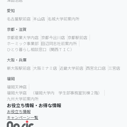
津田沼店
愛知
名古屋駅前店
本山店
名城大学前案内所
京都・滋賀
京都産業大学内店
京都今出川店
京都駅前店
ホーミック事業部
田辺同志社前案内所
ひとり暮らし相談窓口（関西ＴＩＣ）
大阪・兵庫
新大阪駅前店
大阪ミナミ店
近畿大学前店
西宮北口店
三宮店
福岡
福岡天神店
福岡大学店 （福岡大学内 学生部事務室別棟２階）
九州大学前案内所
お役立ち情報・お得な情報
お役立ち情報
キャンペーン一覧