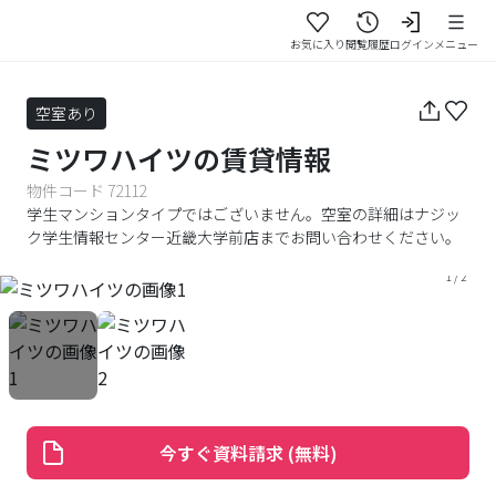
お気に入り
閲覧履歴
ログイン
メニュー
空室あり
ミツワハイツ
の賃貸情報
物件コード
72112
学生マンションタイプではございません。空室の詳細はナジッ
ク学生情報センター近畿大学前店までお問い合わせください。
1
/
2
今すぐ資料請求 (無料)