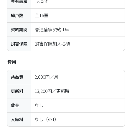
18.0㎡
専有面積
全
16
室
総戸数
普通借家契約 1年
契約期間
損害保険加入必須
損害保険
費用
2,000円／月
共益費
13,200円／更新時
更新料
なし
敷金
なし
（※1）
入館料