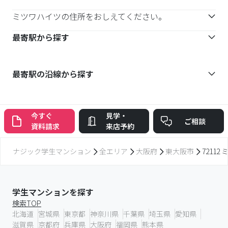
ミツワハイツの住所をおしえてください。
最寄駅から探す
最寄駅の沿線から探す
今すぐ
見学・
ご相談
資料請求
来店予約
ナジック学生マンション
全エリア
大阪府
東大阪市
72112
学生マンションを探す
検索TOP
北海道
宮城県
東京都
神奈川県
千葉県
埼玉県
愛知県
滋賀県
京都府
兵庫県
大阪府
福岡県
熊本県