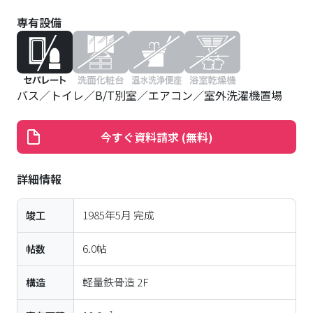
専有設備
バス
トイレ
B/T別室
エアコン
室外洗濯機置場
今すぐ資料請求 (無料)
詳細情報
1985年5月
完成
竣工
6.0帖
帖数
軽量鉄骨造
2
F
構造