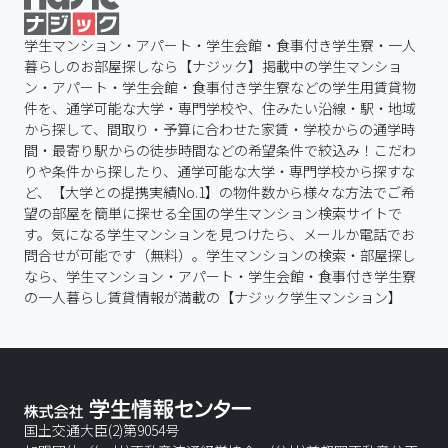
学生マンション・アパート・学生会館・食事付き学生寮・一人
暮らしのお部屋探しなら【ナジック】掲載中の学生マンショ
ン・アパート・学生会館・食事付き学生寮などの学生用賃貸物
件を、通学可能な大学・専門学校や、住みたい沿線・駅・地域
から探して、間取り・予算に合わせた家賃・学校からの通学時
間・最寄り駅からの徒歩時間などの希望条件で絞込み！こだわ
りや条件から探したり、通学可能な大学・専門学校から探すな
ど、【大学との提携実績No.1】の物件数から様々な方法でご希
望の部屋を簡単に探せる全国の学生マンション検索サイトで
す。気になる学生マンションを見つけたら、メールか電話でお
問合せが可能です（無料）。学生マンションの検索・部屋探し
なら、学生マンション・アパート・学生会館・食事付き学生寮
の一人暮らし賃貸情報が満載の【ナジック学生マンション】
国土交通大臣(2)第9054号