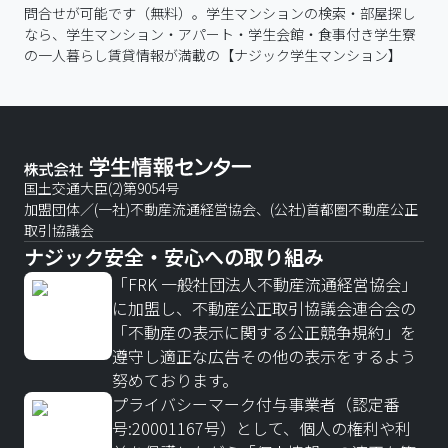
問合せが可能です（無料）。学生マンションの検索・部屋探し
なら、学生マンション・アパート・学生会館・食事付き学生寮
の一人暮らし賃貸情報が満載の【ナジック学生マンション】
国土交通大臣(2)第9054号
加盟団体／(一社)不動産流通経営協会、(公社)首都圏不動産公正
取引協議会
ナジック安全・安心への取り組み
「FRK 一般社団法人不動産流通経営協会」
に加盟し、不動産公正取引協議会連合会の
「不動産の表示に関する公正競争規約」を
遵守し適正な広告その他の表示をするよう
努めております。
プライバシーマーク付与事業者（認定番
号:20001167号）として、個人の権利や利