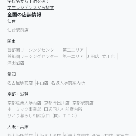
学校名から下宿を探す
学生レジデンスから探す
全国の店舗情報
仙台
仙台駅前店
関東
首都圏リーシングセンター 第二エリア
首都圏リーシングセンター 第一エリア
町田店
立川店
津田沼店
愛知
名古屋駅前店
本山店
名城大学前案内所
京都・滋賀
京都産業大学内店
京都今出川店
京都駅前店
ホーミック事業部
田辺同志社前案内所
ひとり暮らし相談窓口（関西ＴＩＣ）
大阪・兵庫
新大阪駅前店
大阪ミナミ店
近畿大学前店
西宮北口店
三宮店