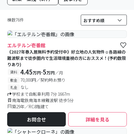
棟数76件
エルテルン壱番館
《2027年春入居無料予約受付中》好立地の人気物件☺各路線の
難波駅まで徒歩圏内で生活環境重視の方におススメ！(予約数限
りあり)
4.45
5
-
賃料
万円
万円
／月
70,000円／契約時お預り
敷金
なし
礼金
学校まで自転車利用 7分 1667m
南海電鉄南海本線難波駅 徒歩5分
築29年／RC8階建て
お問合せ
詳細を見る