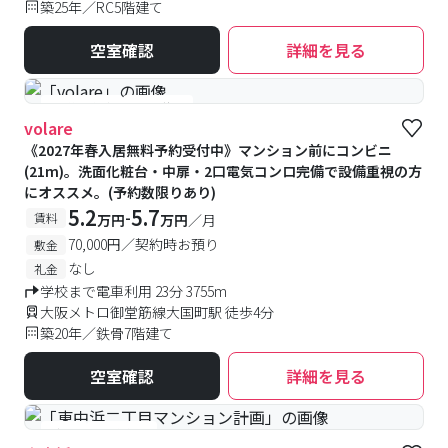
築25年／RC5階建て
空室確認
詳細を見る
#予約受付中
#空室待ち
volare
《2027年春入居無料予約受付中》マンション前にコンビニ
(21m)。洗面化粧台・中扉・2口電気コンロ完備で設備重視の方
にオススメ。(予約数限りあり)
5.2
5.7
-
賃料
万円
万円
／月
70,000円／契約時お預り
敷金
なし
礼金
学校まで電車利用 23分 3755m
大阪メトロ御堂筋線大国町駅 徒歩4分
築20年／鉄骨7階建て
空室確認
詳細を見る
#新築
#食事付き