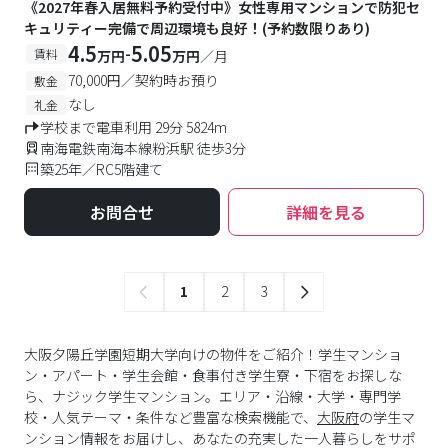
《2027年春入居無料予約受付中》女性専用マンションで防犯セ
キュリティー完備で周辺環境も良好！(予約数限りあり)
4.5
5.05
-
賃料
万円
万円
／月
70,000円／契約時お預り
敷金
なし
礼金
学校まで電車利用 29分 5824m
南海電鉄南海本線粉浜駅 徒歩3分
築25年／RC5階建て
お問合せ
詳細を見る
1
2
3
大阪夕陽丘学園短期大学向けの物件をご紹介！学生マンショ
ン・アパート・学生会館・食事付き学生寮・下宿をお探しな
ら、ナジック学生マンション。エリア・沿線・大学・専門学
校・人気テーマ・条件など豊富な検索機能で、
大阪府
の学生マ
ンション情報をお届けし、あなたの充実した一人暮らしをサポ