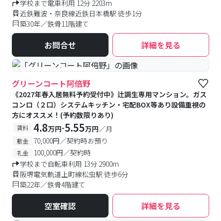
学校まで電車利用 12分 2203m
近鉄難波・奈良線近鉄日本橋駅 徒歩1分
築30年／鉄骨11階建て
お問合せ
詳細を見る
#予約受付中
#空室待ち
グリーンコート阿倍野
《2027年春入居無料予約受付中》辻調生専用マンション。ガス
コンロ（２口）システムキッチン・宅配BOX等あり設備重視の
方にオススメ！(予約数限りあり)
4.8
5.55
-
賃料
万円
万円
／月
70,000円／契約時お預り
敷金
100,000円／契約時
礼金
学校まで自転車利用 13分 2900m
阪堺電気軌道上町線松虫駅 徒歩6分
築22年／鉄骨4階建て
空室確認
詳細を見る