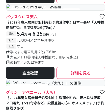
#女性優先フロアあり
#予約受付中
#空室待ち
バウスクロス天六
《2027年春入居向け無料先行予約受付中》日本一長い「天神橋
筋商店街」まで徒歩1分(75m)♪
5.4
6.25
-
賃料
万円
万円
／月
70,000円／契約時お預り
敷金
なし
礼金
学校まで電車利用 22分 7053m
大阪メトロ谷町線天神橋筋六丁目駅 徒歩1分
築18年／SRC12階建て
空室確認
詳細を見る
#予約受付中
#空室待ち
グラン アベニール（大阪）
《2027年春入居無料予約受付中》洗面化粧台、温水洗浄便座、
２口電気コンロ付きなど、設備重視の方にオススメです♪(予約
数限りあり)