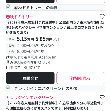
春秋ドミトリー
《2027年春入居無料予約受付中》全室南向き♪東大阪布施駅徒
歩5分のハイグレード学生マンション♪最上階ロフトあり！(予
約数限りあり)
5.15
5.85
-
賃料
万円
万円
／月
70,000円／契約時お預り
敷金
60,000円／契約時
礼金
学校まで電車利用 26分 5591m
近鉄大阪線布施駅 徒歩5分
築23年／RC7階建て
お問合せ
詳細を見る
カレッジインエバグリーン
《2027年春入居無料予約受付中》布施駅徒歩５分の駅近物件♪
利便性重視の方にはオススメです♪(予約数限りあり)