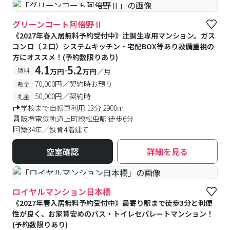
#予約受付中
#空室待ち
グリーンコート阿倍野Ⅱ
《2027年春入居無料予約受付中》辻調生専用マンション。ガス
コンロ（２口）システムキッチン・宅配BOX等あり設備重視の
方にオススメ！(予約数限りあり)
4.1
5.2
-
賃料
万円
万円
／月
70,000円／契約時お預り
敷金
50,000円／契約時
礼金
学校まで自転車利用 13分 2900m
阪堺電気軌道上町線松虫駅 徒歩6分
築34年／鉄骨4階建て
空室確認
詳細を見る
#予約受付中
#空室待ち
ロイヤルマンション日本橋
《2027年春入居無料予約受付中》最寄り駅まで徒歩3分と利便
性が良く、お家賃安めのバス・トイレセパレートマンション！
(予約数限りあり)