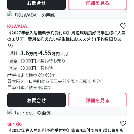
お問合せ
詳細を見る
KUWADA
《2027年春入居無料予約受付中》周辺環境良好で学生様に人気
のエリア。費用を抑えたい学生様におススメ！(予約数限りあ
り)
3.6
4.55
-
賃料
万円
万円
／月
70,000円／契約時お預り
敷金
60,000円／契約時
礼金
学校まで徒歩 8分 608m
大阪メトロ谷町線四天王寺前夕陽ヶ丘駅 徒歩7分
築31年／鉄骨7階建て
お問合せ
詳細を見る
ai・do
《2027年春入居無料予約受付中》家電4点付でお引越し費用も