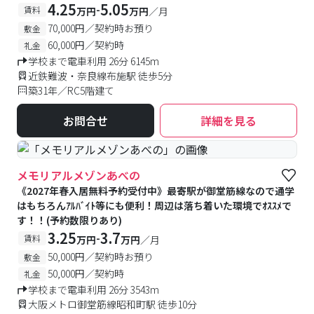
4.25
5.05
-
賃料
万円
万円
／月
70,000円／契約時お預り
敷金
60,000円／契約時
礼金
学校まで電車利用 26分 6145m
近鉄難波・奈良線布施駅 徒歩5分
築31年／RC5階建て
お問合せ
詳細を見る
メモリアルメゾンあべの
《2027年春入居無料予約受付中》最寄駅が御堂筋線なので通学
はもちろんｱﾙﾊﾞｲﾄ等にも便利！周辺は落ち着いた環境でｵｽｽﾒで
す！！(予約数限りあり)
3.25
3.7
-
賃料
万円
万円
／月
50,000円／契約時お預り
敷金
50,000円／契約時
礼金
学校まで電車利用 26分 3543m
大阪メトロ御堂筋線昭和町駅 徒歩10分