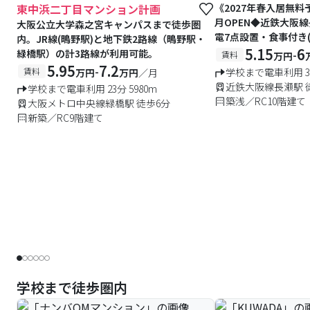
東中浜二丁目マンション計画
《2027年春入居無料
月OPEN◆近鉄大阪
大阪公立大学森之宮キャンパスまで徒歩圏
電7点設置・食事付き(
内。JR線(鴫野駅)と地下鉄2路線（鴫野駅・
ーネット無料の築浅レ
5.15
6
緑橋駅）の計3路線が利用可能。
-
賃料
万円
あり)
5.95
7.2
-
賃料
学校まで電車利用 32
万円
万円
／月
近鉄大阪線長瀬駅 
学校まで電車利用 23分 5980m
築浅／RC10階建て
大阪メトロ中央線緑橋駅 徒歩6分
新築／RC9階建て
学校まで徒歩圏内