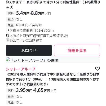
抑えれます！ 最寄り駅まで徒歩１分で利便性抜群！(予約数限り
あり)
5.4
8.8
-
賃料
万円
万円
／月
なし
敷金
60,000円／契約時
礼金
学校まで電車利用 11分 3103m
大阪メトロ谷町線谷町四丁目駅 徒歩1分
築25年／SRC13階建て
お問合せ
詳細を見る
シャトーアルーフ
《2027年春入居無料予約受付中》敷金礼金なし！最寄りの日本
橋駅まで徒歩1分（80ｍ）！！3路線使え利便性重視の方へおす
すめです♪(予約数限りあり)
3.95
4.65
-
賃料
万円
万円
／月
なし
敷金
なし
礼金