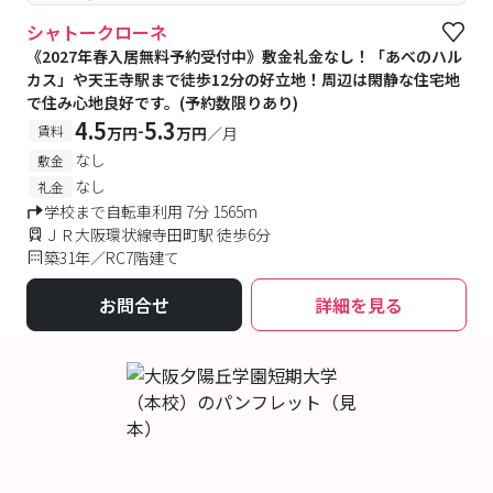
シャトークローネ
《2027年春入居無料予約受付中》敷金礼金なし！「あべのハル
カス」や天王寺駅まで徒歩12分の好立地！周辺は閑静な住宅地
で住み心地良好です。(予約数限りあり)
4.5
5.3
-
賃料
万円
万円
／月
なし
敷金
なし
礼金
学校まで自転車利用 7分 1565m
ＪＲ大阪環状線寺田町駅 徒歩6分
築31年／RC7階建て
お問合せ
詳細を見る