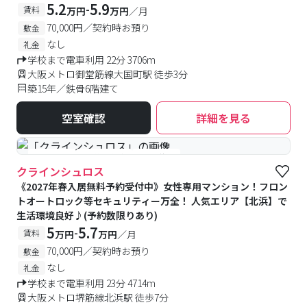
5.2
5.9
-
賃料
万円
万円
／月
70,000円／契約時お預り
敷金
なし
礼金
学校まで電車利用 22分 3706m
大阪メトロ御堂筋線大国町駅 徒歩3分
築15年／鉄骨6階建て
空室確認
詳細を見る
#女性専用
#予約受付中
#空室待ち
クラインシュロス
《2027年春入居無料予約受付中》女性専用マンション！フロン
トオートロック等セキュリティー万全！ 人気エリア【北浜】で
生活環境良好♪(予約数限りあり)
5
5.7
-
賃料
万円
万円
／月
70,000円／契約時お預り
敷金
なし
礼金
学校まで電車利用 23分 4714m
大阪メトロ堺筋線北浜駅 徒歩7分