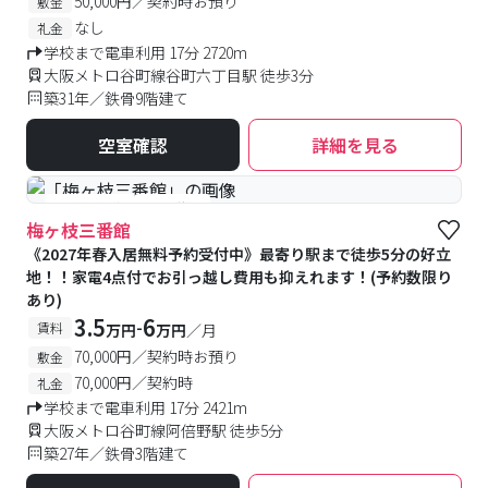
50,000円／契約時お預り
敷金
なし
礼金
学校まで電車利用 17分 2720m
大阪メトロ谷町線谷町六丁目駅 徒歩3分
築31年／鉄骨9階建て
空室確認
詳細を見る
#予約受付中
#空室待ち
梅ヶ枝三番館
《2027年春入居無料予約受付中》最寄り駅まで徒歩5分の好立
地！！家電4点付でお引っ越し費用も抑えれます！(予約数限り
あり)
3.5
6
-
賃料
万円
万円
／月
70,000円／契約時お預り
敷金
70,000円／契約時
礼金
学校まで電車利用 17分 2421m
大阪メトロ谷町線阿倍野駅 徒歩5分
築27年／鉄骨3階建て