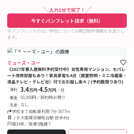
入力1分で完了！
今すぐパンフレット請求（無料）
※パンフレットのない学校については周辺物件情報をお送りし
ます。
#女性専用
ミューズ・ユー
《2027年春入居無料予約受付中》女性専用マンション。セパレ
ート改修部屋もあり！家具家電も4点（居室照明・ミニ冷蔵庫・
液晶テレビ・テレビ台）付でお引越し楽々♪(予約数限りあり)
3.4
4.5
-
賃料
万円
万円
／月
50,000円／契約時お預り
敷金
なし
礼金
学校まで自転車利用 7分 1677m
ＪＲ大阪環状線桃谷駅 徒歩4分
築34年／鉄骨5階建て