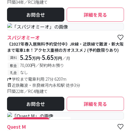
築34年／RC3階建て
お問合せ
詳細を見る
スパジオミーオ
《2027年春入居無料予約受付中》JR線・近鉄線で難波・新大阪
まで電車1本！アクセス重視の方オススメ♪(予約数限りあり)
5.25
5.65
-
賃料
万円
万円
／月
70,000円／契約時お預り
敷金
なし
礼金
学校まで電車利用 27分 6207m
近鉄難波・奈良線河内永和駅 徒歩3分
築22年／RC4階建て
お問合せ
詳細を見る
#女性専用
#キャンペーン実施中
Quest M