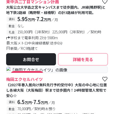
東中浜二丁目マンション計画
大阪公立大学森之宮キャンパスまで徒歩圏内。JR線(鴫野駅)と
地下鉄2路線（鴫野駅・緑橋駅）の計3路線が利用可能。
5.95
7.2
-
賃料
万円
万円
／月
なし
敷金
150,000円（1年契約）225,000円（2年契約）／契約時
礼金
学校まで電車利用 23分 5980m
大阪メトロ中央線緑橋駅 徒歩6分
新築／RC9階建て
お問合せ
詳細を見る
#キャンペーン実施中
梅田エクセルハイツ
《2027年春入居向け無料先行予約受付中》大阪の中心地に位置
し各線大阪（大阪梅田）駅まで徒歩圏内！24時間管理人常駐で
安心☆
6.5
7.5
-
賃料
万円
万円
／月
70,000円／契約時お預り
敷金