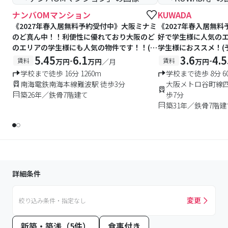
ナンバOMマンション
KUWADA
《2027年春入居無料予約受付中》大阪ミナミ
《2027年春入居無
のど真ん中！！利便性に優れており大阪のど
好で学生様に人気の
のエリアの学生様にも人気の物件です！！(予
学生様におススメ！(
約数限りあり)
5.45
6.1
3.6
4.5
-
-
賃料
賃料
万円
万円
／月
万円
学校まで徒歩 16分 1260m
学校まで徒歩 8分 6
南海電鉄南海本線難波駅 徒歩3分
大阪メトロ谷町線四
築26年／鉄骨7階建て
歩7分
築31年／鉄骨7階建
詳細条件
変更
絞り込み条件・指定なし
新築・築浅（5件）
食事付き