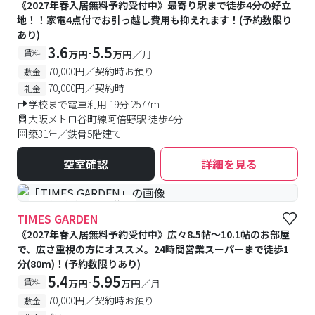
《2027年春入居無料予約受付中》最寄り駅まで徒歩4分の好立
地！！家電4点付でお引っ越し費用も抑えれます！(予約数限り
あり)
3.6
5.5
-
賃料
万円
万円
／月
70,000円／契約時お預り
敷金
70,000円／契約時
礼金
学校まで電車利用 19分 2577m
大阪メトロ谷町線阿倍野駅 徒歩4分
築31年／鉄骨5階建て
空室確認
詳細を見る
#予約受付中
#空室待ち
TIMES GARDEN
《2027年春入居無料予約受付中》広々8.5帖～10.1帖のお部屋
で、広さ重視の方にオススメ。24時間営業スーパーまで徒歩1
分(80m)！(予約数限りあり)
5.4
5.95
-
賃料
万円
万円
／月
70,000円／契約時お預り
敷金