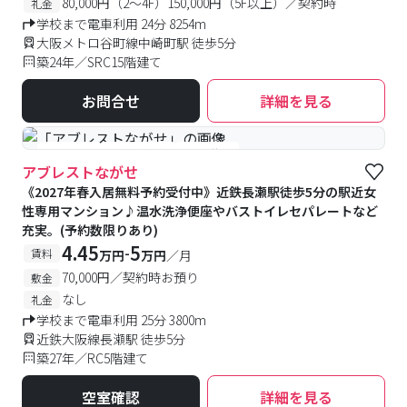
80,000円（2～4F）150,000円（5F以上）／契約時
礼金
学校まで電車利用 24分 8254m
大阪メトロ谷町線中崎町駅 徒歩5分
築24年／SRC15階建て
お問合せ
詳細を見る
#女性専用
#予約受付中
#空室待ち
アブレストながせ
《2027年春入居無料予約受付中》近鉄長瀬駅徒歩5分の駅近女
性専用マンション♪温水洗浄便座やバストイレセパレートなど
充実。(予約数限りあり)
4.45
5
-
賃料
万円
万円
／月
70,000円／契約時お預り
敷金
なし
礼金
学校まで電車利用 25分 3800m
近鉄大阪線長瀬駅 徒歩5分
築27年／RC5階建て
空室確認
詳細を見る