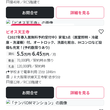
築40年／RC5階建て
お問合せ
詳細を見る
#女性専用フロアあり
#キャンペーン実施中
ビオス天王寺
《2027年春入居無料予約受付中》家電3点（居室照明・冷蔵
庫・洗濯機）付。オートロック、洗面化粧台、IHコンロなど設
備も充実！(予約数限りあり)
5.5
6.45
-
賃料
万円
万円
／月
70,000円／契約時お預り
敷金
120,000円／契約時
礼金
学校まで電車利用 15分 1846m
ＪＲ大阪環状線天王寺駅 徒歩5分
築12年／RC10階建て
お問合せ
詳細を見る