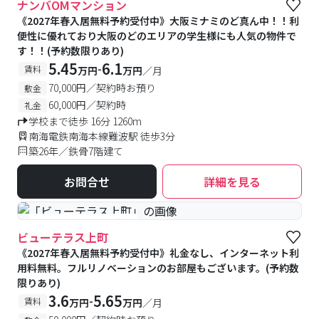
ナンバOMマンション
《2027年春入居無料予約受付中》大阪ミナミのど真ん中！！利
便性に優れており大阪のどのエリアの学生様にも人気の物件で
す！！(予約数限りあり)
5.45
6.1
-
賃料
万円
万円
／月
70,000円／契約時お預り
敷金
60,000円／契約時
礼金
学校まで徒歩 16分 1260m
南海電鉄南海本線難波駅 徒歩3分
築26年／鉄骨7階建て
お問合せ
詳細を見る
#予約受付中
#空室待ち
ビューテラス上町
《2027年春入居無料予約受付中》礼金なし、インターネット利
用料無料。フルリノベーションのお部屋もございます。(予約数
限りあり)
3.6
5.65
-
賃料
万円
万円
／月