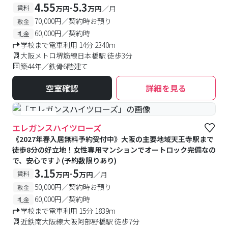
4.55
5.3
-
賃料
万円
万円
／月
70,000円／契約時お預り
敷金
60,000円／契約時
礼金
学校まで電車利用 14分 2340m
大阪メトロ堺筋線日本橋駅 徒歩3分
築44年／鉄骨6階建て
空室確認
詳細を見る
#女性専用
エレガンスハイツローズ
《2027年春入居無料予約受付中》大阪の主要地域天王寺駅まで
徒歩8分の好立地！女性専用マンションでオートロック完備なの
で、安心です♪(予約数限りあり)
3.15
5
-
賃料
万円
万円
／月
50,000円／契約時お預り
敷金
60,000円／契約時
礼金
学校まで電車利用 15分 1839m
近鉄南大阪線大阪阿部野橋駅 徒歩7分