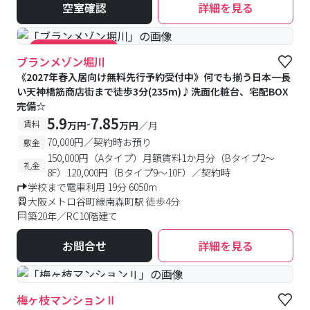
空室確認
詳細を見る
#キャンペーン実施中
ブランメゾン堀川
《2027年春入居向け無料先行予約受付中》何でも揃う日本一長
い天神橋筋商店街まで徒歩3分(235m)♪洗面化粧台、宅配BOX
完備☆
5.9
7.85
-
賃料
万円
万円
／月
70,000円／契約時お預り
敷金
150,000円（Aタイプ）月額賃料1か月分（Bタイプ2～
礼金
8F）120,000円（Bタイプ9～10F）／契約時
学校まで電車利用 19分 6050m
大阪メトロ谷町線南森町駅 徒歩4分
築20年／RC10階建て
お問合せ
詳細を見る
#予約受付中
#空室待ち
梅ヶ枝マンションⅡ