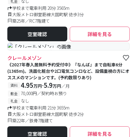
なし
礼金
学校まで電車利用 20分 3565m
大阪メトロ御堂筋線大国町駅 徒歩3分
築25年／RC7階建て
空室確認
詳細を見る
#予約受付中
#空室待ち
クレールメゾン
《2027年春入居無料予約受付中》『なんば』まで自転車6分
(1365m)。洗面化粧台や2口電気コンロなど、設備重視の方にオ
ススメのマンションです。(予約数限りあり)
4.95
5.9
-
賃料
万円
万円
／月
70,000円／契約時お預り
敷金
なし
礼金
学校まで電車利用 21分 3655m
大阪メトロ御堂筋線大国町駅 徒歩2分
築22年／鉄骨7階建て
空室確認
詳細を見る