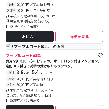
70,000円／契約時お預り
敷金
60,000円／年・契約時
入館料
学校まで電車利用 33分 7896m
東急東横線綱島駅 徒歩7分
築19年／RC4階建て
お問合せ
詳細を見る
アップルコート綱島
費用を抑えたい方におすすめ。オートロック付きマンション。
宅配BOX付きで荷物の受け取りもラクラク。
3.8
5.4
-
賃料
万円
万円
／月
70,000円／契約時お預り
敷金
60,000円／契約時
入館料
学校まで電車利用 38分 8349m
東急東横線綱島駅 徒歩12分
築38年／RC3階建て