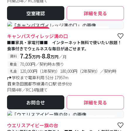
築23年／RC3階建て
空室確認
詳細を見る
#食事付き
#女性専用フロアあり
#キャンペーン実施中
キャンパスヴィレッジ溝の口
■■家具・家電付■■ インターネット無料で使いたい放題！
食事付きでウェルネスな毎日が過ごせます。
7.25
8.8
-
賃料
万円
万円
／月
70,000円／契約時お預り
敷金
120,000円（1年契約）180,000円（2年契約）／契約時
礼金
学校まで電車利用 51分 17957m
東急田園都市線溝の口駅 徒歩6分
築4年／RC14階建て
お問合せ
詳細を見る
#食事付き
#女性専用フロアあり
#予約受付中
#空室待ち
ウエリスアイビー旗の台