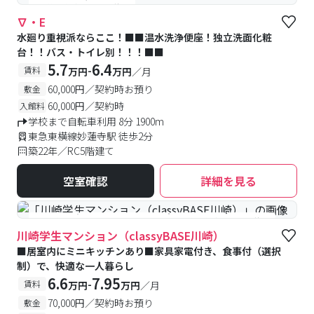
#予約受付中
#空室待ち
∇・E
水廻り重視派ならここ！■■温水洗浄便座！独立洗面化粧
台！！バス・トイレ別！！！■■
5.7
6.4
-
賃料
万円
万円
／月
60,000円／契約時お預り
敷金
60,000円／契約時
入館料
学校まで自転車利用 8分 1900m
東急東横線妙蓮寺駅 徒歩2分
築22年／RC5階建て
空室確認
詳細を見る
#食事付き
#女性専用フロアあり
#予約受付中
#空室待ち
川崎学生マンション（classyBASE川崎）
■居室内にミニキッチンあり■家具家電付き、食事付（選択
制）で、快適な一人暮らし
6.6
7.95
-
賃料
万円
万円
／月
70,000円／契約時お預り
敷金