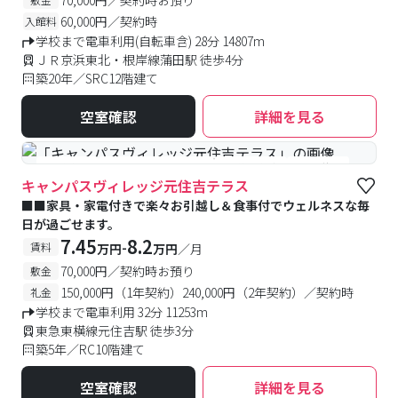
60,000円／契約時
入館料
学校まで電車利用(自転車含) 28分 14807m
ＪＲ京浜東北・根岸線蒲田駅 徒歩4分
築20年／SRC12階建て
空室確認
詳細を見る
#食事付き
#女性専用フロアあり
#予約受付中
#空室待ち
キャンパスヴィレッジ元住吉テラス
■■家具・家電付きで楽々お引越し＆食事付でウェルネスな毎
日が過ごせます。
7.45
8.2
-
賃料
万円
万円
／月
70,000円／契約時お預り
敷金
150,000円（1年契約）240,000円（2年契約）／契約時
礼金
学校まで電車利用 32分 11253m
東急東横線元住吉駅 徒歩3分
築5年／RC10階建て
空室確認
詳細を見る