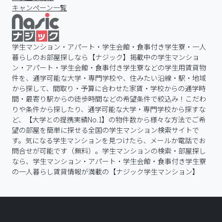
キャンペーン一覧
学生マンション・アパート・学生会館・食事付き学生寮・一人
暮らしのお部屋探しなら【ナジック】掲載中の学生マンショ
ン・アパート・学生会館・食事付き学生寮などの学生用賃貸物
件を、通学可能な大学・専門学校や、住みたい沿線・駅・地域
から探して、間取り・予算に合わせた家賃・学校からの通学時
間・最寄り駅からの徒歩時間などの希望条件で絞込み！こだわ
りや条件から探したり、通学可能な大学・専門学校から探すな
ど、【大学との提携実績No.1】の物件数から様々な方法でご希
望の部屋を簡単に探せる全国の学生マンション検索サイトで
す。気になる学生マンションを見つけたら、メールか電話でお
問合せが可能です（無料）。学生マンションの検索・部屋探し
なら、学生マンション・アパート・学生会館・食事付き学生寮
の一人暮らし賃貸情報が満載の【ナジック学生マンション】