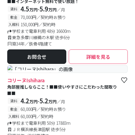
■■インターネット無料で使い放題！
4.5
5.9
-
賃料
万円
万円
／月
70,000円／契約時お預り
敷金
150,000円／契約時
入館料
学校まで電車利用 48分 16600m
東急多摩川線鵜の木駅 徒歩6分
築34年／鉄骨4階建て
お問合せ
詳細を見る
#予約受付中
#空室待ち
コリーヌIshihara
角部屋推しならここ！■■使いやすさにこだわった間取り
■■
4.2
5.2
-
賃料
万円
万円
／月
60,000円／契約時お預り
敷金
60,000円／契約時
入館料
学校まで電車利用 50分 17883m
ＪＲ横浜線長津田駅 徒歩5分