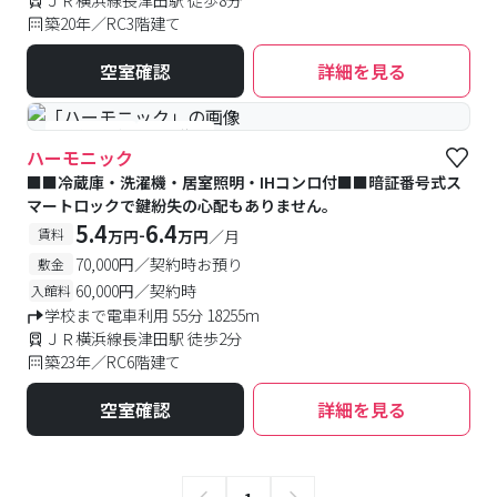
ＪＲ横浜線長津田駅 徒歩8分
築20年／RC3階建て
空室確認
詳細を見る
#予約受付中
#空室待ち
ハーモニック
■■冷蔵庫・洗濯機・居室照明・IHコンロ付■■暗証番号式ス
マートロックで鍵紛失の心配もありません。
5.4
6.4
-
賃料
万円
万円
／月
70,000円／契約時お預り
敷金
60,000円／契約時
入館料
学校まで電車利用 55分 18255m
ＪＲ横浜線長津田駅 徒歩2分
築23年／RC6階建て
空室確認
詳細を見る