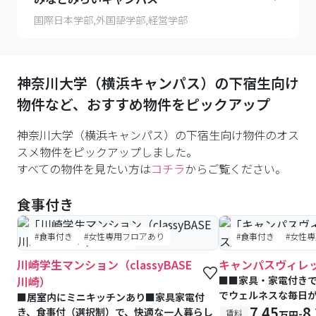
国際日本学部,外国語学部,経営学部
神奈川大学（横浜キャンパス）
の下宿生向け
物件など、おすすめ物件をピックアップ
神奈川大学（横浜キャンパス）の下宿生向け物件のオス
スメ物件をピックアップしました。
すべての物件を見たい方は
コチラ
からご覧ください。
食事付き
#食事付き
#女性専用フロアあり
#食事付き
#女性
#予約受付中
#空室待ち
#予約受付中
#空
川崎学生マンション（classyBASE
キャンパスヴィレ
川崎）
■■家具・家電付き
でウェルネスな毎日
■居室内にミニキッチンあり■家具家電付
7.45
8
き、食事付（選択制）で、快適な一人暮らし
-
賃料
万円