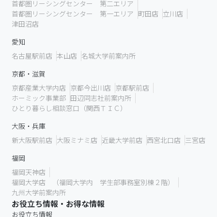
首都圏リーシングセンター 第二エリア
首都圏リーシングセンター 第一エリア
町田店
立川店
津田沼店
愛知
名古屋駅前店
本山店
名城大学前案内所
京都・滋賀
京都産業大学内店
京都今出川店
京都駅前店
ホーミック事業部
田辺同志社前案内所
ひとり暮らし相談窓口（関西ＴＩＣ）
大阪・兵庫
新大阪駅前店
大阪ミナミ店
近畿大学前店
西宮北口店
三宮店
福岡
福岡天神店
福岡大学店 （福岡大学内 学生部事務室別棟２階）
九州大学前案内所
お役立ち情報・お得な情報
お役立ち情報