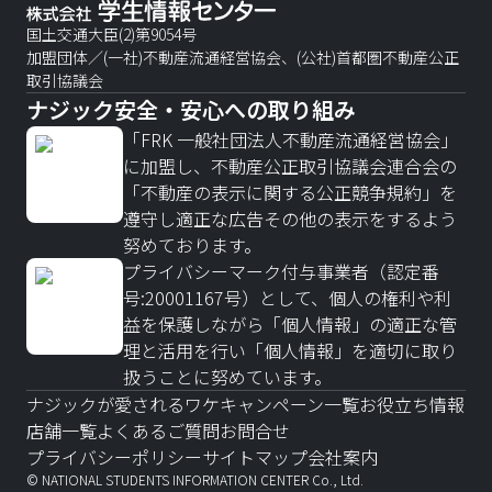
国土交通大臣(2)第9054号
加盟団体／(一社)不動産流通経営協会、(公社)首都圏不動産公正
取引協議会
ナジック安全・安心への取り組み
「FRK 一般社団法人不動産流通経営協会」
に加盟し、不動産公正取引協議会連合会の
「不動産の表示に関する公正競争規約」を
遵守し適正な広告その他の表示をするよう
努めております。
プライバシーマーク付与事業者（認定番
号:20001167号）として、個人の権利や利
益を保護しながら「個人情報」の適正な管
理と活用を行い「個人情報」を適切に取り
扱うことに努めています。
ナジックが愛されるワケ
キャンペーン一覧
お役立ち情報
店舗一覧
よくあるご質問
お問合せ
プライバシーポリシー
サイトマップ
会社案内
© NATIONAL STUDENTS INFORMATION CENTER Co., Ltd.