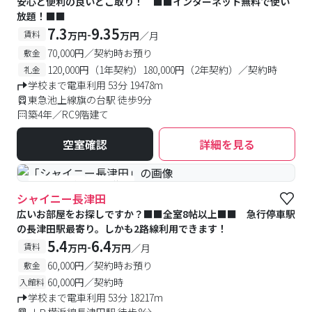
安心と便利の良いとこ取り！ ■■インターネット無料で使い
放題！■■
7.3
9.35
-
賃料
万円
万円
／月
70,000円／契約時お預り
敷金
120,000円（1年契約）180,000円（2年契約）／契約時
礼金
学校まで電車利用 53分 19478m
東急池上線旗の台駅 徒歩9分
築4年／RC9階建て
空室確認
詳細を見る
#予約受付中
#空室待ち
シャイニー長津田
広いお部屋をお探しですか？■■全室8帖以上■■ 急行停車駅
の長津田駅最寄り。しかも2路線利用できます！
5.4
6.4
-
賃料
万円
万円
／月
60,000円／契約時お預り
敷金
60,000円／契約時
入館料
学校まで電車利用 53分 18217m