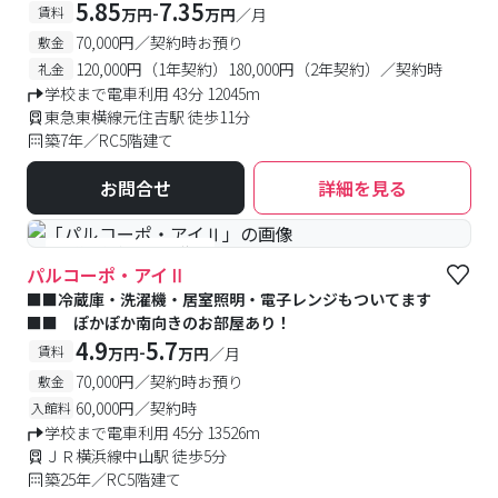
5.85
7.35
-
賃料
万円
万円
／月
70,000円／契約時お預り
敷金
120,000円（1年契約）180,000円（2年契約）／契約時
礼金
学校まで電車利用 43分 12045m
東急東横線元住吉駅 徒歩11分
築7年／RC5階建て
お問合せ
詳細を見る
#予約受付中
#空室待ち
パルコーポ・アイⅡ
■■冷蔵庫・洗濯機・居室照明・電子レンジもついてます
■■ ぽかぽか南向きのお部屋あり！
4.9
5.7
-
賃料
万円
万円
／月
70,000円／契約時お預り
敷金
60,000円／契約時
入館料
学校まで電車利用 45分 13526m
ＪＲ横浜線中山駅 徒歩5分
築25年／RC5階建て