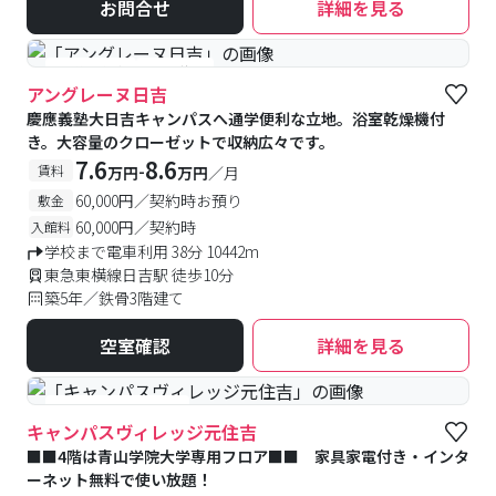
お問合せ
詳細を見る
#予約受付中
#空室待ち
アングレーヌ日吉
慶應義塾大日吉キャンパスへ通学便利な立地。浴室乾燥機付
き。大容量のクローゼットで収納広々です。
7.6
8.6
-
賃料
万円
万円
／月
60,000円／契約時お預り
敷金
60,000円／契約時
入館料
学校まで電車利用 38分 10442m
東急東横線日吉駅 徒歩10分
築5年／鉄骨3階建て
空室確認
詳細を見る
#女性専用フロアあり
キャンパスヴィレッジ元住吉
■■4階は青山学院大学専用フロア■■ 家具家電付き・インタ
ーネット無料で使い放題！