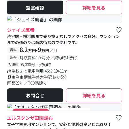
空室確認
詳細を見る
ジェイズ鷹番
渋谷駅・横浜駅まで乗り換えなしでアクセス良好。マンション
までの道のりは商店街なので便利です。
8.2
9
-
賃料
万円
万円
／月
月額賃料1か月分／契約時お預り
敷金
96,000円／契約時
入館料
学校まで電車利用 46分 19411m
東急東横線学芸大学駅 徒歩5分
築23年／RC3階建て
お問合せ
詳細を見る
#食事付き
#女性専用
#キャンペーン実施中
エルスタンザ田園調布
女子学生専用マンションで、安心と便利の良いとこ取り！