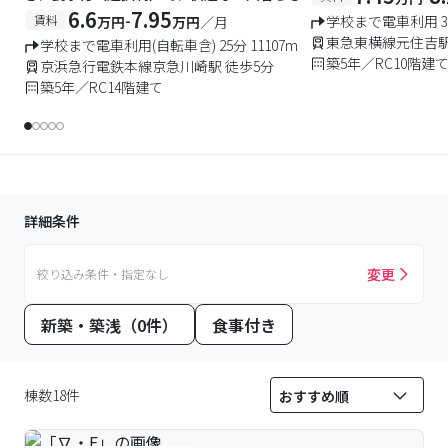
6.6
7.95
-
賃料
学校まで電車利用 32
万円
万円
／月
東急東横線元住吉駅
学校まで電車利用(自転車含) 25分 11107m
築5年／RC10階建
京浜急行電鉄本線京急川崎駅 徒歩5分
築5年／RC14階建て
詳細条件
変更
絞り込み条件・指定なし
新築・築浅（0件）
食事付き
棟数18件