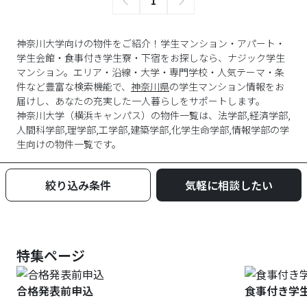
1
神奈川大学向けの物件をご紹介！学生マンション・アパート・
学生会館・食事付き学生寮・下宿をお探しなら、ナジック学生
マンション。エリア・沿線・大学・専門学校・人気テーマ・条
件など豊富な検索機能で、
神奈川県
の学生マンション情報をお
届けし、あなたの充実した一人暮らしをサポートします。
神奈川大学
（
横浜キャンパス
）の物件一覧は、
法学部,経済学部,
人間科学部,理学部,工学部,建築学部,化学生命学部,情報学部
の学
生向けの物件一覧です。
絞り込み条件
気軽に相談したい
特集ページ
合格発表前申込
食事付き学