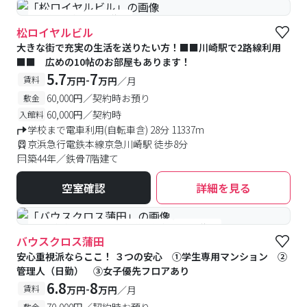
#予約受付中
#空室待ち
松ロイヤルビル
大きな街で充実の生活を送りたい方！■■川崎駅で2路線利用
■■ 広めの10帖のお部屋もあります！
5.7
7
-
賃料
万円
万円
／月
60,000円／契約時お預り
敷金
60,000円／契約時
入館料
学校まで電車利用(自転車含) 28分 11337m
京浜急行電鉄本線京急川崎駅 徒歩8分
築44年／鉄骨7階建て
空室確認
詳細を見る
#女性優先フロアあり
#予約受付中
#空室待ち
バウスクロス蒲田
安心重視派ならここ！ ３つの安心 ①学生専用マンション ②
管理人（日勤） ③女子優先フロアあり
6.8
8
-
賃料
万円
万円
／月
70,000円／契約時お預り
敷金