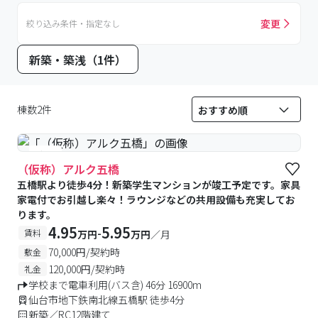
変更
絞り込み条件・指定なし
新築・築浅（1件）
棟数2件
#新築
（仮称）アルク五橋
五橋駅より徒歩4分！新築学生マンションが竣工予定です。家具
家電付でお引越し楽々！ラウンジなどの共用設備も充実してお
ります。
4.95
5.95
-
賃料
万円
万円
／月
70,000円/契約時
敷金
120,000円/契約時
礼金
学校まで電車利用(バス含) 46分 16900m
仙台市地下鉄南北線五橋駅 徒歩4分
新築／RC12階建て