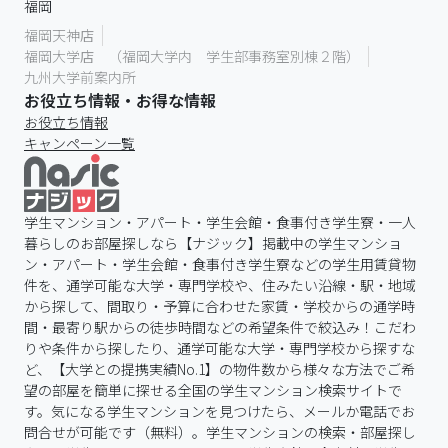
福岡
福岡天神店
福岡大学店 （福岡大学内 学生部事務室別棟２階）
九州大学前案内所
お役立ち情報・お得な情報
お役立ち情報
キャンペーン一覧
学生マンション・アパート・学生会館・食事付き学生寮・一人
暮らしのお部屋探しなら【ナジック】掲載中の学生マンショ
ン・アパート・学生会館・食事付き学生寮などの学生用賃貸物
件を、通学可能な大学・専門学校や、住みたい沿線・駅・地域
から探して、間取り・予算に合わせた家賃・学校からの通学時
間・最寄り駅からの徒歩時間などの希望条件で絞込み！こだわ
りや条件から探したり、通学可能な大学・専門学校から探すな
ど、【大学との提携実績No.1】の物件数から様々な方法でご希
望の部屋を簡単に探せる全国の学生マンション検索サイトで
す。気になる学生マンションを見つけたら、メールか電話でお
問合せが可能です（無料）。学生マンションの検索・部屋探し