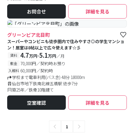
お問合せ
詳細を見る
#予約受付中
#空室待ち
グリーンピア北目町
スーパーやコンビニも徒歩圏内で住みやすさ◎の学生マンショ
ン！居室は8帖以上で広々使えます☆彡
4.7
5.1
-
賃料
万円
万円
／月
70,000円／契約時お預り
敷金
60,000円／契約時
入館料
学校まで電車利用(バス含) 48分 18000m
仙台市地下鉄南北線五橋駅 徒歩7分
築25年／鉄骨10階建て
空室確認
詳細を見る
1