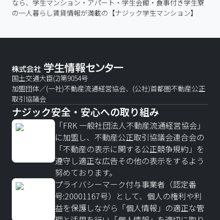
なら、学生マンション・アパート・学生会館・食事付き学生寮
の一人暮らし賃貸情報が満載の【ナジック学生マンション】
国土交通大臣(2)第9054号
加盟団体／(一社)不動産流通経営協会、(公社)首都圏不動産公正
取引協議会
ナジック安全・安心への取り組み
「FRK 一般社団法人不動産流通経営協会」
に加盟し、不動産公正取引協議会連合会の
「不動産の表示に関する公正競争規約」を
遵守し適正な広告その他の表示をするよう
努めております。
プライバシーマーク付与事業者（認定番
号:20001167号）として、個人の権利や利
益を保護しながら「個人情報」の適正な管
理と活用を行い「個人情報」を適切に取り