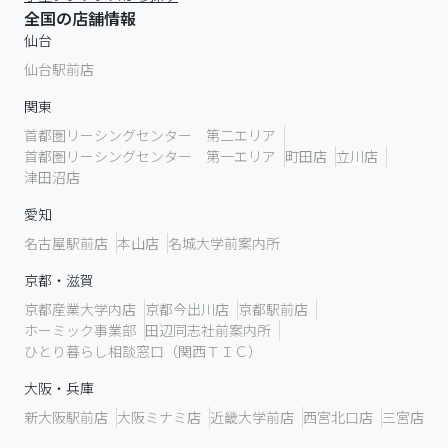
全国の店舗情報
仙台
仙台駅前店
関東
首都圏リーシングセンター 第二エリア
首都圏リーシングセンター 第一エリア
町田店
立川店
津田沼店
愛知
名古屋駅前店
本山店
名城大学前案内所
京都・滋賀
京都産業大学内店
京都今出川店
京都駅前店
ホーミック事業部
田辺同志社前案内所
ひとり暮らし相談窓口（関西ＴＩＣ）
大阪・兵庫
新大阪駅前店
大阪ミナミ店
近畿大学前店
西宮北口店
三宮店