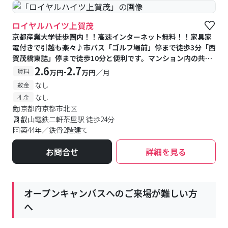
ロイヤルハイツ上賀茂
京都産業大学徒歩圏内！！高速インターネット無料！！家具家
電付きで引越も楽々♪市バス「ゴルフ場前」停まで徒歩3分「西
賀茂橋東詰」停まで徒歩10分と便利です。マンション内の共同
のコインランドリーも利用可能！
2.6
2.7
-
賃料
万円
万円
／月
なし
敷金
なし
礼金
京都府京都市北区
叡山電鉄二軒茶屋駅 徒歩24分
築44年／鉄骨2階建て
お問合せ
詳細を見る
オープンキャンパスへのご来場が難しい方
へ