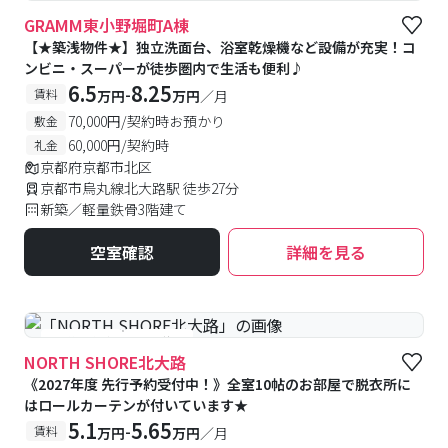
#新築
#予約受付中
GRAMM東小野堀町A棟
【★築浅物件★】独立洗面台、浴室乾燥機など設備が充実！コ
ンビニ・スーパーが徒歩圏内で生活も便利♪
6.5
8.25
-
賃料
万円
万円
／月
70,000円/契約時お預かり
敷金
60,000円/契約時
礼金
京都府京都市北区
京都市烏丸線北大路駅 徒歩27分
新築／軽量鉄骨3階建て
空室確認
詳細を見る
#予約受付中
#空室待ち
NORTH SHORE北大路
《2027年度 先行予約受付中！》全室10帖のお部屋で脱衣所に
はロールカーテンが付いています★
5.1
5.65
-
賃料
万円
万円
／月