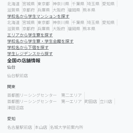
北海道
宮城県
東京都
神奈川県
千葉県
埼玉県
愛知県
滋賀県
京都府
兵庫県
大阪府
福岡県
熊本県
学校名から学生マンションを探す
北海道
宮城県
東京都
神奈川県
千葉県
埼玉県
愛知県
滋賀県
京都府
兵庫県
大阪府
福岡県
熊本県
エリアから学生寮を探す
学校名から学生寮・学生会館を探す
学校名から下宿を探す
学生レジデンスから探す
全国の店舗情報
仙台
仙台駅前店
関東
首都圏リーシングセンター 第二エリア
首都圏リーシングセンター 第一エリア
町田店
立川店
津田沼店
愛知
名古屋駅前店
本山店
名城大学前案内所