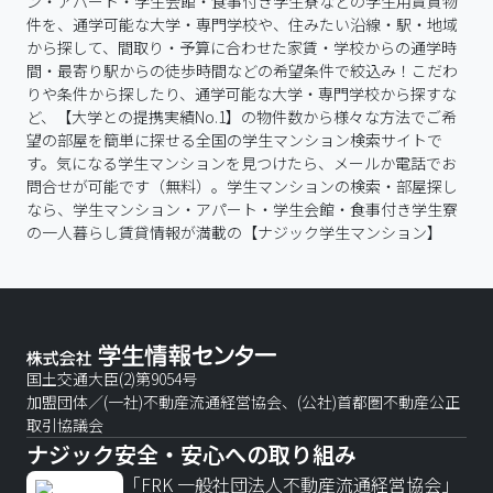
ン・アパート・学生会館・食事付き学生寮などの学生用賃貸物
件を、通学可能な大学・専門学校や、住みたい沿線・駅・地域
から探して、間取り・予算に合わせた家賃・学校からの通学時
間・最寄り駅からの徒歩時間などの希望条件で絞込み！こだわ
りや条件から探したり、通学可能な大学・専門学校から探すな
ど、【大学との提携実績No.1】の物件数から様々な方法でご希
望の部屋を簡単に探せる全国の学生マンション検索サイトで
す。気になる学生マンションを見つけたら、メールか電話でお
問合せが可能です（無料）。学生マンションの検索・部屋探し
なら、学生マンション・アパート・学生会館・食事付き学生寮
の一人暮らし賃貸情報が満載の【ナジック学生マンション】
国土交通大臣(2)第9054号
加盟団体／(一社)不動産流通経営協会、(公社)首都圏不動産公正
取引協議会
ナジック安全・安心への取り組み
「FRK 一般社団法人不動産流通経営協会」