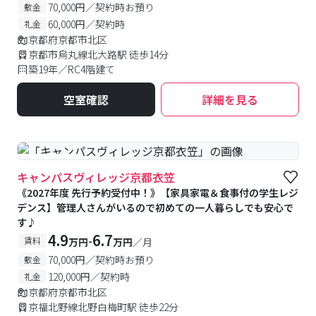
70,000円／契約時お預り
敷金
60,000円／契約時
礼金
京都府京都市北区
京都市烏丸線北大路駅 徒歩14分
築19年／RC4階建て
空室確認
詳細を見る
#食事付き
キャンパスヴィレッジ京都衣笠
《2027年度 先行予約受付中！》【家具家電＆食事付の学生レジ
デンス】管理人さんがいるので初めての一人暮らしでも安心で
す♪
4.9
6.7
-
賃料
万円
万円
／月
70,000円／契約時お預り
敷金
120,000円／契約時
礼金
京都府京都市北区
京福北野線北野白梅町駅 徒歩22分