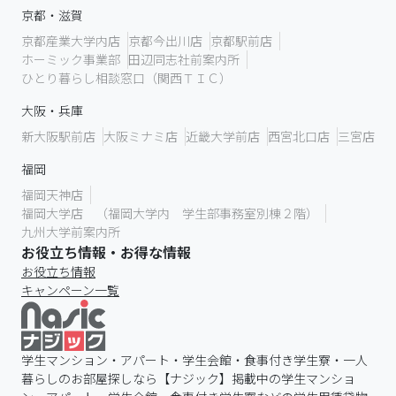
京都・滋賀
京都産業大学内店
京都今出川店
京都駅前店
ホーミック事業部
田辺同志社前案内所
ひとり暮らし相談窓口（関西ＴＩＣ）
大阪・兵庫
新大阪駅前店
大阪ミナミ店
近畿大学前店
西宮北口店
三宮店
福岡
福岡天神店
福岡大学店 （福岡大学内 学生部事務室別棟２階）
九州大学前案内所
お役立ち情報・お得な情報
お役立ち情報
キャンペーン一覧
学生マンション・アパート・学生会館・食事付き学生寮・一人
暮らしのお部屋探しなら【ナジック】掲載中の学生マンショ