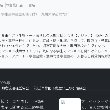
店
西宮北口店
三宮店
 学生部事務室別棟２階）
九州大学前案内所
・食事付き学生寮・一人暮らしのお部屋探しなら【ナジック】掲載中の
大学・専門学校や、住みたい沿線・駅・地域から探して、間取り・予算
わりや条件から探したり、通学可能な大学・専門学校から探すなど、【大
マンション検索サイトです。気になる学生マンションを見つけたら、メ
ション・アパート・学生会館・食事付き学生寮の一人暮らし賃貸情報が
054号
)不動産流通経営協会、(公社)首都圏不動産公正取引協議会
営協会」に加盟し、不動産
プライバシーマー
の表示に関する公正競争規
て、個人の権利