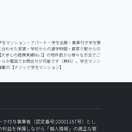
学生マンション・アパート・学生会館・食事付き学生寮
に合わせた家賃・学校からの通学時間・最寄り駅からの
学との提携実績No.1】の物件数から様々な方法でご
ールか電話でお問合せが可能です（無料）。学生マンシ
満載の【ナジック学生マンション】
ク付与事業者（認定番号:20001167号）とし
や利益を保護しながら「個人情報」の適正な管