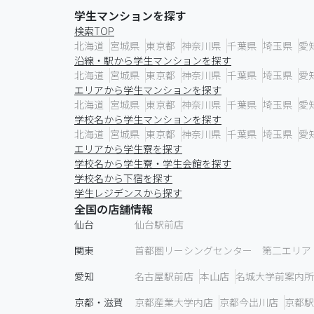
学生マンションを探す
検索TOP
北海道
宮城県
東京都
神奈川県
千葉県
埼玉県
愛
沿線・駅から学生マンションを探す
北海道
宮城県
東京都
神奈川県
千葉県
埼玉県
愛
エリアから学生マンションを探す
北海道
宮城県
東京都
神奈川県
千葉県
埼玉県
愛
学校名から学生マンションを探す
北海道
宮城県
東京都
神奈川県
千葉県
埼玉県
愛
エリアから学生寮を探す
学校名から学生寮・学生会館を探す
学校名から下宿を探す
学生レジデンスから探す
全国の店舗情報
仙台
仙台駅前店
関東
首都圏リーシングセンター 第二エリア
愛知
名古屋駅前店
本山店
名城大学前案内所
京都・滋賀
京都産業大学内店
京都今出川店
京都駅