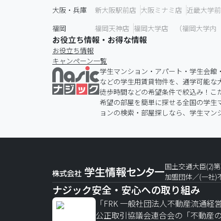
大阪・兵庫
新大阪駅前店
大阪ミナミ店
近畿大学前
福岡
福岡天神店
福岡大学店 （福岡大学内
お役立ち情報・お得な情報
お役立ち情報
キャンペーン一覧
学生マンション・アパート・学生会館
などの学生用賃貸物件を、通学可能な
徒歩時間などの希望条件で絞込み！こだ
希望の部屋を簡単に探せる全国の学生
ョンの検索・部屋探しなら、学生マン
国土交通大臣(2)第9
加盟団体／(一社
ナジック安全・安心への取り組み
「FRK 一般社団法人不動産流通経
公正取引協議会連合会の「不動産