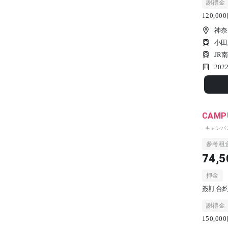
謝禮金
120,0
神奈
小田
JR
202
CAMPU
- キャン
參考租
74,5
押金
簽訂合約時
謝禮金
150,0