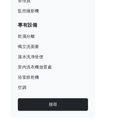
管理員
監控攝影機
專有設備
乾濕分離
獨立洗面臺
溫水洗净坐便
室內洗衣機放置處
浴室烘乾機
空調
搜尋