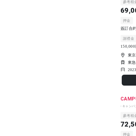
參考租
69,0
押金
簽訂合約時
謝禮金
150,0
東京
東急
2023
CAMPU
- キャン
參考租
72,5
押金