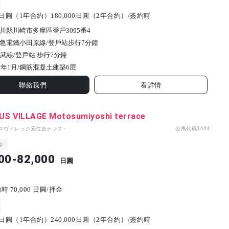
00日圓（1年合約）180,000日圓（2年合約）/簽約時
川縣川崎市多摩區登戶3095番4
急電鐵小田原線/登戶站步行7分鐘
南武線/登戶站 步行7分鐘
2年1月/
鋼筋混凝土建築
6
层
聯絡我們
看詳情
S VILLAGE Motosumiyoshi terrace
パスヴィレッジ元住吉テラス -
公寓代碼
2444
金
00-82,000
日圓
 70,000 日圓/押金
00日圓（1年合約）240,000日圓（2年合約）/簽約時