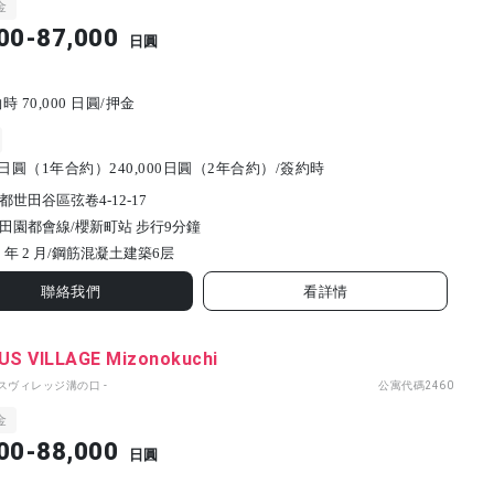
金
00-87,000
日圓
 70,000 日圓/押金
00日圓（1年合約）240,000日圓（2年合約）/簽約時
都世田谷區弦卷4-12-17
田園都會線/櫻新町站 步行9分鐘
 年 2 月/
鋼筋混凝土建築
6
层
聯絡我們
看詳情
S VILLAGE Mizonokuchi
パスヴィレッジ溝の口 -
公寓代碼
2460
金
00-88,000
日圓