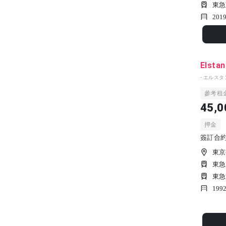
東急
201
Elsta
- エルスタ
參考租
45,0
押金
簽訂合約時
東京
東急
東急
199