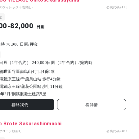
パスヴィレッジ千歳烏山 -
公寓代碼
2478
金
00-82,000
日圓
 70,000 日圓/押金
00日圓（1年合約） 240,000日圓（2年合約）/簽約時
都世田谷區南烏山4丁目4番9號
電鐵京王線/千歲烏山站 步行4分鐘
電鐵京王線/蘆花公園站 步行11分鐘
3年3月/
鋼筋混凝土建築
5
层
聯絡我們
看詳情
o Brote Sakurashinmachi
ブローテ桜新町 -
公寓代碼
2483