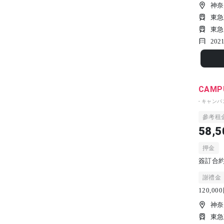
神奈
東急
東急
202
CAMPU
- キャン
參考租
58,5
押金
簽訂合約時
謝禮金
120,0
神奈
東急