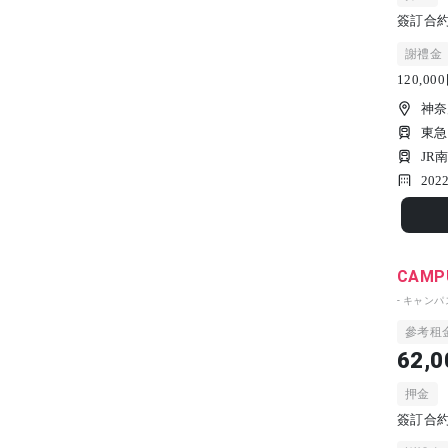
簽訂合約時
謝禮金
120,0
神奈
東急
JR
2022
CAMPU
- キャン
參考租
62,0
押金
簽訂合約時