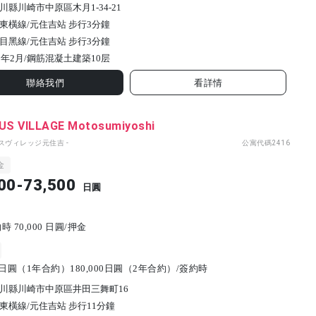
川縣川崎市中原區木月1-34-21
東橫線/元住吉站 步行3分鐘
目黑線/元住吉站 步行3分鐘
1年2月/
鋼筋混凝土建築
10
层
聯絡我們
看詳情
S VILLAGE Motosumiyoshi
パスヴィレッジ元住吉 -
公寓代碼
2416
金
00-73,500
日圓
 70,000 日圓/押金
00日圓（1年合約）180,000日圓（2年合約）/簽約時
川縣川崎市中原區井田三舞町16
東橫線/元住吉站 步行11分鐘