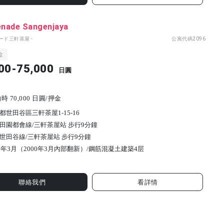
nade Sangenjaya
ード三軒茶屋 -
公寓代碼
2096
金
00-75,000
日圓
 70,000 日圓/押金
都世田谷區三軒茶屋1-15-16
田園都會線/三軒茶屋站 步行9分鐘
世田谷線/三軒茶屋站 步行9分鐘
90年3月（2000年3月內部翻新）/
鋼筋混凝土建築
4
层
聯絡我們
看詳情