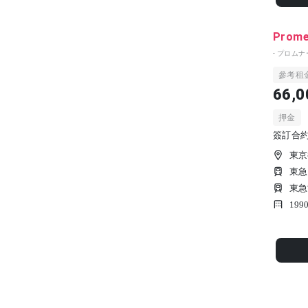
Prome
- プロムナ
參考租
66,0
押金
簽訂合約時
東京
東急
東急
19