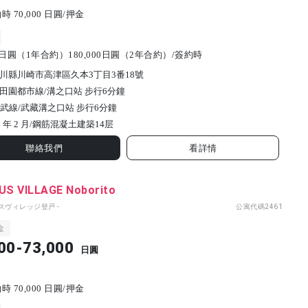
 70,000 日圓/押金
00日圓（1年合約）180,000日圓（2年合約）/簽約時
川縣川崎市高津區久本3丁目3番18號
田園都市線/溝之口站 步行6分鐘
南武線/武藏溝之口站 步行6分鐘
 年 2 月/
鋼筋混凝土建築
14
层
聯絡我們
看詳情
S VILLAGE Noborito
パスヴィレッジ登戸 -
公寓代碼
2461
金
00-73,000
日圓
 70,000 日圓/押金