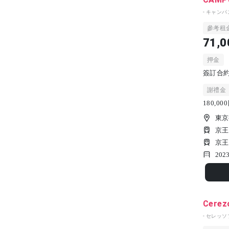
- キャン
參考租
71,0
押金
簽訂合約時
謝禮金
180,0
東京
京王
京王
202
Cerez
- セレッソ