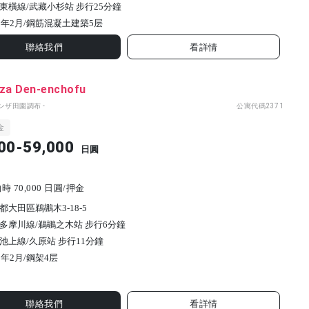
東橫線/武藏小杉站 步行25分鐘
9年2月/
鋼筋混凝土建築
5
层
聯絡我們
看詳情
nza Den-enchofu
ンザ田園調布 -
公寓代碼
2371
金
00-59,000
日圓
 70,000 日圓/押金
都大田區鵜鶘木3-18-5
多摩川線/鵜鶘之木站 步行6分鐘
池上線/久原站 步行11分鐘
2年2月/
鋼架
4
层
聯絡我們
看詳情