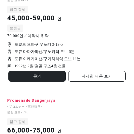
물건 코드
2371
참고 집세
45,000-59,000
엔
보증금
70,000엔／계약시 위탁
도쿄도 오타구 우노키 3-18-5
도큐 다마가와선/우노키역 도보 6분
도큐 이케가미선/구가하라역 도보 11분
1992년 2월/
철골 구조
4
층 건물
문의
자세한 내용 보기
Promenade Sangenjaya
- プロムナード三軒茶屋 -
물건 코드
2096
참고 집세
66,000-75,000
엔