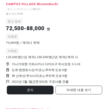
CAMPUS VILLAGE Mizonokuchi
- キャンパスヴィレッジ溝の口 -
물건 코드
2460
참고 집세
72,500-88,000
엔
보증금
70,000엔／계약시 위탁
사례금
120,000엔(1년 계약) 180,000엔(2년 계약)/계약 시
가나가와현 가와사키시 다카쓰구 히사모토 3-3-18
도큐 덴엔토시선/미조노쿠치역 도보 6분
JR 난부선/무사시미조노쿠치역 도보 6분
2022년 2월 /
철근콘크리트 구조
14
층 건물
문의
자세한 내용 보기