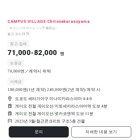
CAMPUS VILLAGE Chitosekarasuyama
- キャンパスヴィレッジ千歳烏山 -
물건 코드
2478
참고 집세
71,000-82,000
엔
보증금
70,000엔／계약시 위탁
사례금
180,000엔(1년 계약) 240,000엔(2년 계약)/계약 시
도쿄도 세타가야구 미나미카라스야마 4-4-9
게이오 전철 게이오선/지토세카라스야마역 도보 4분
게이오 전철 게이오선/로카코엔역 도보 11분
2023년 3월/
철근콘크리트 구조
5
층 건물
문의
자세한 내용 보기