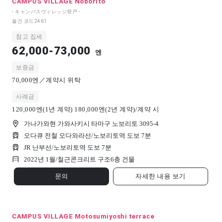
CAMPUS VILLAGE Noborito
- キャンパスヴィレッジ登戸 -
물건 코드
2461
참고 집세
62,000-73,000
엔
보증금
70,000엔／계약시 위탁
사례금
120,000엔(1년 계약) 180,000엔(2년 계약)/계약 시
가나가와현 가와사키시 타마구 노보리토 3095-4
오다큐 전철 오다와라선/노보리토역 도보 7분
JR 난부선/노보리토역 도보 7분
2022년 1월/
철근콘크리트 구조
6
층 건물
문의
자세한 내용 보기
CAMPUS VILLAGE Motosumiyoshi terrace