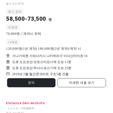
물건 코드
2416
참고 집세
58,500-73,500
엔
보증금
70,000엔／계약시 위탁
사례금
120,000엔(1년 계약) 180,000엔(2년 계약)/계약 시
가나가와현 가와사키시 나카하라구 이다산마이초 16
도큐 도요코선/모토스미요시역 도보 11분
도큐 도요코선/무사시코스기역 도보 25분
2019년 2월/
철근콘크리트 구조
5
층 건물
문의
자세한 내용 보기
Elstanza Den-enchofu
- エルスタンザ田園調布 -