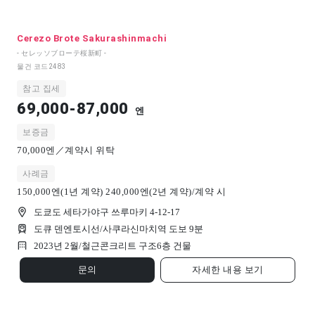
Cerezo Brote Sakurashinmachi
- セレッソブローテ桜新町 -
물건 코드
2483
참고 집세
69,000-87,000
엔
보증금
70,000엔／계약시 위탁
사례금
150,000엔(1년 계약) 240,000엔(2년 계약)/계약 시
도쿄도 세타가야구 쓰루마키 4-12-17
도큐 덴엔토시선/사쿠라신마치역 도보 9분
2023년 2월/
철근콘크리트 구조
6
층 건물
문의
자세한 내용 보기