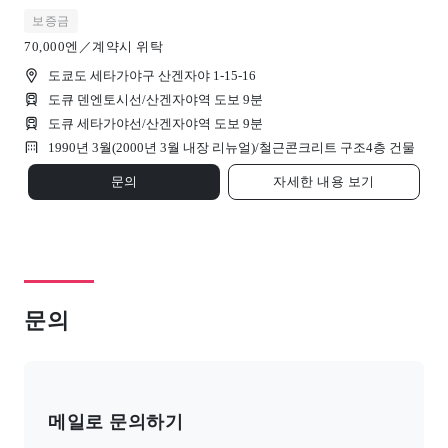
보증금
70,000엔／계약시 위탁
도쿄도 세타가야구 산겐자야 1-15-16
도큐 덴엔토시선/산겐자야역 도보 9분
도큐 세타가야선/산겐자야역 도보 9분
1990년 3월(2000년 3월 내장 리뉴얼)/
철근콘크리트 구조
4
층 건물
문의
자세한 내용 보기
문의
메일로 문의하기