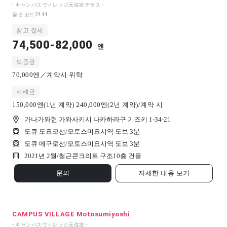
- キャンパスヴィレッジ元住吉テラス -
물건 코드
2444
참고 집세
74,500-82,000
엔
보증금
70,000엔／계약시 위탁
사례금
150,000엔(1년 계약) 240,000엔(2년 계약)/계약 시
가나가와현 가와사키시 나카하라구 기즈키 1-34-21
도큐 도요코선/모토스미요시역 도보 3분
도큐 메구로선/모토스미요시역 도보 3분
2021년 2월/
철근콘크리트 구조
10
층 건물
문의
자세한 내용 보기
CAMPUS VILLAGE Motosumiyoshi
- キャンパスヴィレッジ元住吉 -