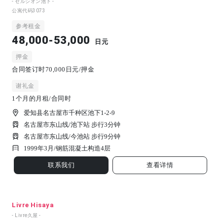
- セルシオン池下 -
公寓代码
3073
参考租金
48,000-53,000
日元
押金
合同签订时70,000日元/押金
谢礼金
1个月的月租/合同时
爱知县名古屋市千种区池下1-2-9
名古屋市东山线/池下站 步行3分钟
名古屋市东山线/今池站 步行9分钟
1999年3月/
钢筋混凝土构造
4
层
联系我们
查看详情
Livre Hisaya
- Livre久屋 -