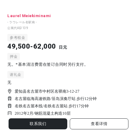
Laurel Meiekiminami
- ラウレール名駅南 -
公寓代码
3139
参考租金
49,500-62,000
日元
押金
无。*基本清洁费需在签订合同时另行支付。
谢礼金
无
爱知县名古屋市中村区名驿南3-12-27
名古屋临海高速铁路/笹岛演奏厅站 步行12分钟
名铁名古屋本线/名铁名古屋站 步行17分钟
2012年2月/
钢筋混凝土构造
10
层
联系我们
查看详情