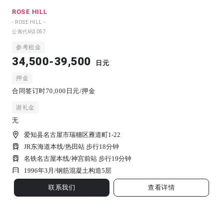
ROSE HILL
- ROSE HILL -
公寓代码
3057
参考租金
34,500-39,500
日元
押金
合同签订时70,000日元/押金
谢礼金
无
爱知县名古屋市瑞穗区雁道町1-22
JR东海道本线/热田站 步行18分钟
名铁名古屋本线/神宫前站 步行19分钟
1996年3月/
钢筋混凝土构造
5
层
联系我们
查看详情