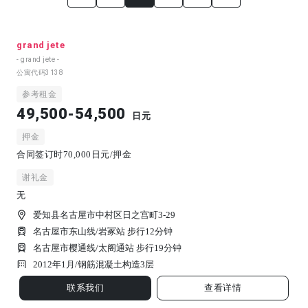
grand jete
- grand jete -
公寓代码
3138
参考租金
49,500-54,500
日元
押金
合同签订时70,000日元/押金
谢礼金
无
爱知县名古屋市中村区日之宫町3-29
名古屋市东山线/岩冢站 步行12分钟
名古屋市樱通线/太阁通站 步行19分钟
2012年1月/
钢筋混凝土构造
3
层
联系我们
查看详情