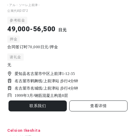
- アル・ソーレ上前津 -
公寓代码
3072
参考租金
49,000-56,500
日元
押金
合同签订时70,000日元/押金
谢礼金
无
爱知县名古屋市中区上前津1-12-35
名古屋市鹤舞线/上前津站 步行4分钟
名古屋市名城线/上前津站 步行4分钟
1999年3月/
钢筋混凝土构造
8
层
联系我们
查看详情
Celsion Ikeshita