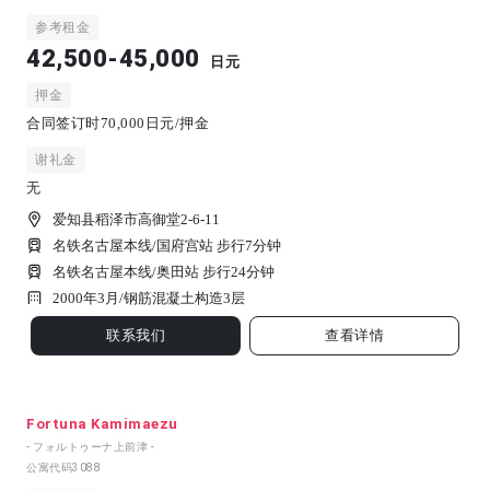
参考租金
42,500-45,000
日元
押金
合同签订时70,000日元/押金
谢礼金
无
爱知县稻泽市高御堂2-6-11
名铁名古屋本线/国府宫站 步行7分钟
名铁名古屋本线/奥田站 步行24分钟
2000年3月/
钢筋混凝土构造
3
层
联系我们
查看详情
Fortuna Kamimaezu
- フォルトゥーナ上前津 -
公寓代码
3088