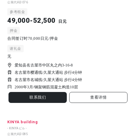
公寓代码
3076
参考租金
49,000-52,500
日元
押金
合同签订时70,000日元/押金
谢礼金
无
爱知县名古屋市中区丸之内3-16-8
名古屋市樱通线/久屋大通站 步行4分钟
名古屋市名城线/久屋大通站 步行4分钟
2000年3月/
钢架钢筋混凝土构造
10
层
联系我们
查看详情
KINYA building
- KINYAビル -
公寓代码
3085