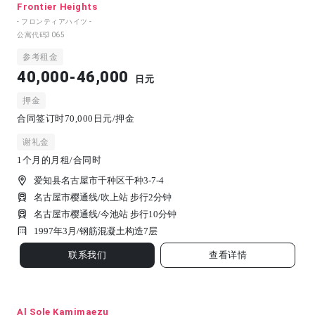
Frontier Heights
- フロンティアハイツ -
公寓代码
3065
参考租金
40,000-46,000
日元
押金
合同签订时70,000日元/押金
谢礼金
1个月的月租/合同时
爱知县名古屋市千种区千种3-7-4
名古屋市樱通线/吹上站 步行2分钟
名古屋市樱通线/今池站 步行10分钟
1997年3月/
钢筋混凝土构造
7
层
联系我们
查看详情
Al Sole Kamimaezu