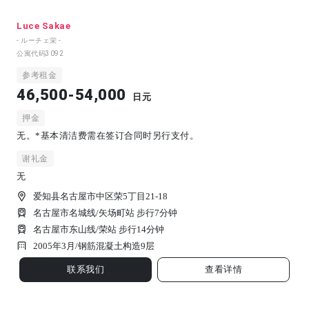
Luce Sakae
- ルーチェ栄 -
公寓代码
3092
参考租金
46,500-54,000
日元
押金
无。*基本清洁费需在签订合同时另行支付。
谢礼金
无
爱知县名古屋市中区荣5丁目21-18
名古屋市名城线/矢场町站 步行7分钟
名古屋市东山线/荣站 步行14分钟
2005年3月/
钢筋混凝土构造
9
层
联系我们
查看详情