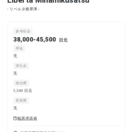
- リベルタ南草津 -
参考租金
38,000-45,500
日元
押金
无
谢礼金
无
物业费
5,500
日元
更新费
无
租房术语表