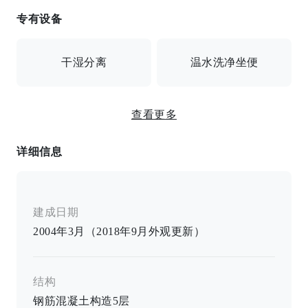
专有设备
可连接网络 / 自动锁 / 监控摄像头 / 送货箱 / 全电动
干湿分离
温水洗净坐便
查看更多
独立洗面台
详细信息
电炉 / 双眼炉 / 加热马桶 / 独立卫生间 / 独立浴室 / 空调
/ 所有房间面积均为8张榻榻米以上 / 室内设有洗衣机空
间
建成日期
2004年3月（2018年9月外观更新）
结构
钢筋混凝土构造
5
层