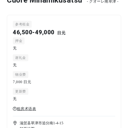
- クオーレ南草津 -
参考租金
46,500-49,000
日元
押金
无
谢礼金
无
物业费
7,000
日元
更新费
无
租房术语表
滋贺县草津市追分南1-4-15