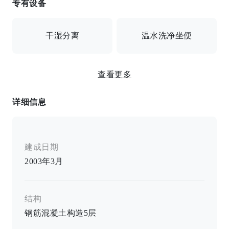
专有设备
可连接互联网 / 自动上锁 / 带监视器自动上锁 / 安全摄
像头 / 送货箱
干湿分离
温水洗净坐便
双灶炉/加热马桶座/独立卫生间/空调/所有房间均超过8
查看更多
张榻榻米/室内洗衣机位
详细信息
建成日期
2003年3月
结构
钢筋混凝土构造
5
层